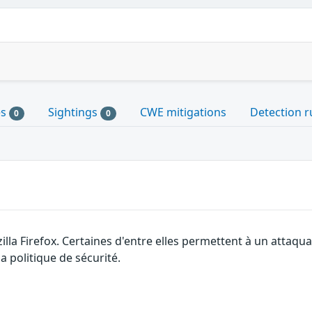
es
Sightings
CWE mitigations
Detection r
0
0
illa Firefox. Certaines d'entre elles permettent à un attaq
a politique de sécurité.