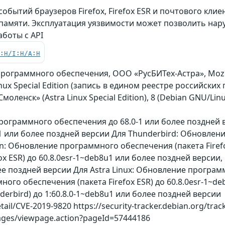
обытий браузеров Firefox, Firefox ESR и почтового клие
амяти. Эксплуатация уязвимости может позволить нару
боты с API
C:H/I:H/A:H
рограммного обеспечения, ООО «РусБИТех-Астра», Mozil
nux Special Edition (запись в едином реестре российских 
моленск» (Astra Linux Special Edition), 8 (Debian GNU/Linux),
программного обеспечения до 68.0-1 или более поздней
-1 или более поздней версии Для Thunderbird: Обновлен
n: Обновление программного обеспечения (пакета Firefo
ox ESR) до 60.8.0esr-1~deb8u1 или более поздней версии
ее поздней версии Для Astra Linux: Обновление программ
ного обеспечения (пакета Firefox ESR) до 60.8.0esr-1~
erbird) до 1:60.8.0-1~deb8u1 или более поздней версии
etail/CVE-2019-9820 https://security-tracker.debian.org/tra
/pages/viewpage.action?pageId=57444186