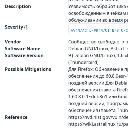
Description
Уязвимость обработчика с
освобожденным ячейкам п
обслуживании во время ра
Severity
AV:N/AC:L/PR:N/UI:N/S:U/
Vendor
Сообщество свободного п
Software Name
Debian GNU/Linux, Astra Li
Software Version
9 (Debian GNU/Linux), 1.6 «С
(Thunderbird)
Possible Mitigations
Для Firefox: Обновление 
обеспечения до 60.8.0esr
поздней версии Для Debia
обеспечения (пакета Firef
1:60.8.0-1~deb8u1 или бол
поздней версии, программ
обеспечения (пакета Thund
Reference
https://nvd.nist.gov/vuln/d
https://wiki.astralinux.ru