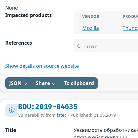
None
Impacted products
VENDOR
PRODU
Mozilla
Thund
References
TITLE
Show details on source website
JSON
Share
To clipboard
BDU:2019-04635
Vulnerability from
fstec
- Published: 21.05.2019
Title
Уязвимость обработчика с
отказ в обслуживании