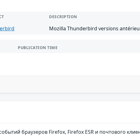
CT
DESCRIPTION
erbird
Mozilla Thunderbird versions antérieu
PUBLICATION TIME
обытий браузеров Firefox, Firefox ESR и почтового кл