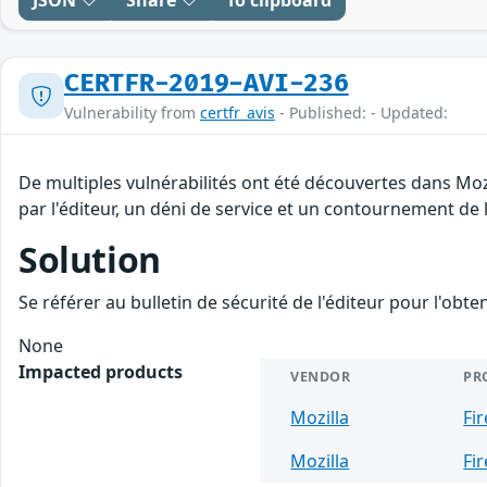
JSON
Share
To clipboard
CERTFR-2019-AVI-236
Vulnerability from
certfr_avis
- Published: - Updated:
De multiples vulnérabilités ont été découvertes dans Moz
par l'éditeur, un déni de service et un contournement de l
Solution
Se référer au bulletin de sécurité de l'éditeur pour l'obt
None
Impacted products
VENDOR
PR
Mozilla
Fi
Mozilla
Fi