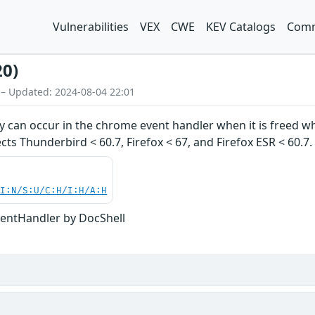
Vulnerabilities
VEX
CWE
KEV Catalogs
Comm
20)
 – Updated: 2024-08-04 22:01
y can occur in the chrome event handler when it is freed while
ects Thunderbird < 60.7, Firefox < 67, and Firefox ESR < 60.7.
UI:N/S:U/C:H/I:H/A:H
ventHandler by DocShell