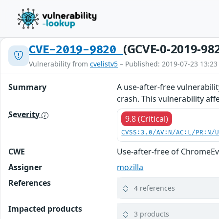
(GCVE-0-2019-98
CVE-2019-9820
Vulnerability from
cvelistv5
– Published: 2019-07-23 13:23
Summary
A use-after-free vulnerabilit
crash. This vulnerability aff
Severity
9.8 (Critical)
CVSS:3.0/AV:N/AC:L/PR:N/
CWE
Use-after-free of ChromeE
Assigner
mozilla
References
4 references
Impacted products
3 products