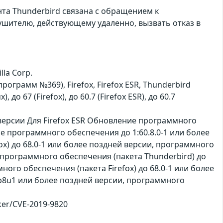
нта Thunderbird связана с обращением к
шителю, действующему удаленно, вызвать отказ в
la Corp.
программ №369), Firefox, Firefox ESR, Thunderbird
 до 67 (Firefox), до 60.7 (Firefox ESR), до 60.7
 версии Для Firefox ESR Обновление программного
ие программного обеспечения до 1:60.8.0-1 или более
x) до 68.0-1 или более поздней версии, программного
, программного обеспечения (пакета Thunderbird) до
ного обеспечения (пакета Firefox) до 68.0-1 или более
deb8u1 или более поздней версии, программного
cker/CVE-2019-9820