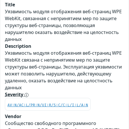
Title
Уязвимость модуля отображения веб-страниц WPE
WebKit, связанная с непринятием мер по защите
структуры веб-страницы, позволяющая
нарушителю оказать воздействие на целостность
данных
Description
Уязвимость модуля отображения веб-страниц WPE
WebKit связана с непринятием мер по защите
структуры веб-страницы. Эксплуатация уязвимости
может позволить нарушителю, действующему
удаленно, оказать воздействие на целостность
данных
Severity
AV:N/AC:L/PR:N/UI:R/S:C/C:L/I:L/A:N
Vendor
Сообщество свободного программного