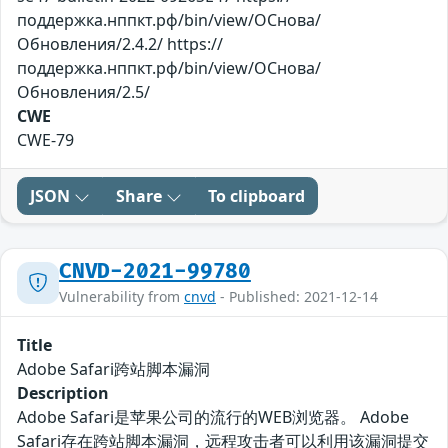
поддержка.нппкт.рф/bin/view/ОСнова/
Обновления/2.4.2/ https://
поддержка.нппкт.рф/bin/view/ОСнова/
Обновления/2.5/
CWE
CWE-79
JSON
Share
To clipboard
CNVD-2021-99780
Vulnerability from
cnvd
- Published: 2021-12-14
Title
Adobe Safari跨站脚本漏洞
Description
Adobe Safari是苹果公司的流行的WEB浏览器。 Adobe
Safari存在跨站脚本漏洞，远程攻击者可以利用该漏洞提交