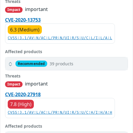
Threats
important
Impact
CVE-2020-13753
6.3 (Medium)
CVSS:3.1/AV:N/AC:L/PR:N/UI:R/S:U/C:L/I:L/A:L
Affected products
39 products
Recommended
Threats
important
Impact
CVE-2020-27918
7.8 (High)
CVSS:3.1/AV:L/AC:L/PR:N/UI:R/S:U/C:H/I:H/A:H
Affected products