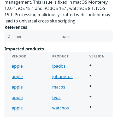
management. This issue is fixed in macOS Monterey
12.0.1, iOS 15.1 and iPadOS 15.1, watchOS 8.1, tvOS
15.1. Processing maliciously crafted web content may
lead to universal cross site scripting.
References
URL
TAGS
Impacted products
VENDOR
PRODUCT
VERSION
apple
ipados
*
apple
iphone_os
*
apple
macos
*
apple
tvos
*
apple
watchos
*