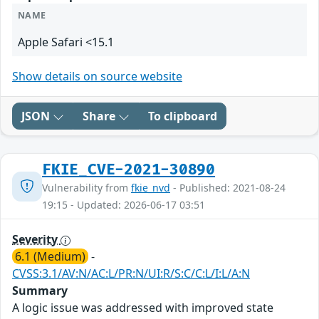
NAME
Apple Safari <15.1
Show details on source website
JSON
Share
To clipboard
FKIE_CVE-2021-30890
Vulnerability from
fkie_nvd
- Published: 2021-08-24
19:15 - Updated: 2026-06-17 03:51
Severity
6.1 (Medium)
-
CVSS:3.1/AV:N/AC:L/PR:N/UI:R/S:C/C:L/I:L/A:N
Summary
A logic issue was addressed with improved state