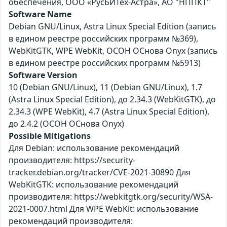
обеспечения, ООО «РусБИТех-Астра», АО "НППКТ"
Software Name
Debian GNU/Linux, Astra Linux Special Edition (запись
в едином реестре российских программ №369),
WebKitGTK, WPE WebKit, ОСОН ОСнова Оnyx (запись
в едином реестре российских программ №5913)
Software Version
10 (Debian GNU/Linux), 11 (Debian GNU/Linux), 1.7
(Astra Linux Special Edition), до 2.34.3 (WebKitGTK), до
2.34.3 (WPE WebKit), 4.7 (Astra Linux Special Edition),
до 2.4.2 (ОСОН ОСнова Оnyx)
Possible Mitigations
Для Debian: использование рекомендаций
производителя: https://security-
tracker.debian.org/tracker/CVE-2021-30890 Для
WebKitGTK: использование рекомендаций
производителя: https://webkitgtk.org/security/WSA-
2021-0007.html Для WPE WebKit: использование
рекомендаций производителя: