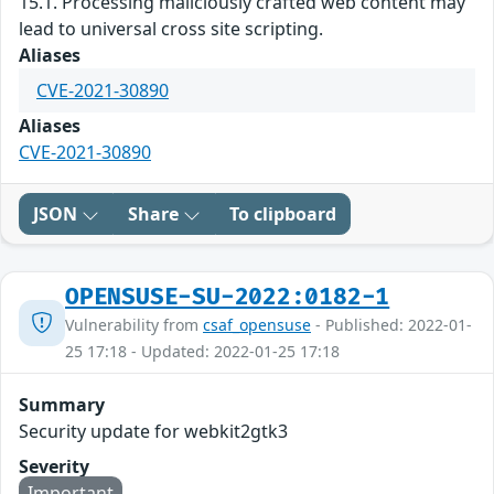
15.1. Processing maliciously crafted web content may
lead to universal cross site scripting.
Aliases
CVE-2021-30890
Aliases
CVE-2021-30890
JSON
Share
To clipboard
OPENSUSE-SU-2022:0182-1
Vulnerability from
csaf_opensuse
- Published: 2022-01-
25 17:18 - Updated: 2022-01-25 17:18
Summary
Security update for webkit2gtk3
Severity
Important