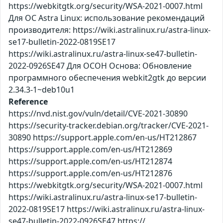
https://webkitgtk.org/security/WSA-2021-0007.html
Для ОС Astra Linux: использование рекомендаций
производителя: https://wiki.astralinux.ru/astra-linux-
se17-bulletin-2022-0819SE17
https://wiki.astralinux.ru/astra-linux-se47-bulletin-
2022-0926SE47 Для ОСОН Основа: Обновление
программного обеспечения webkit2gtk до версии
2.34.3-1~deb10u1
Reference
https://nvd.nist.gov/vuln/detail/CVE-2021-30890
https://security-tracker.debian.org/tracker/CVE-2021-
30890 https://support.apple.com/en-us/HT212867
https://support.apple.com/en-us/HT212869
https://support.apple.com/en-us/HT212874
https://support.apple.com/en-us/HT212876
https://webkitgtk.org/security/WSA-2021-0007.html
https://wiki.astralinux.ru/astra-linux-se17-bulletin-
2022-0819SE17 https://wiki.astralinux.ru/astra-linux-
se47-bulletin-2022-0926SE47 https://