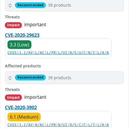
39 products
Recommended
Threats
important
Impact
CVE-2020-29623
3.3 (Low)
CVSS:3.1/AV:L/AC:L/PR:L/UI:N/S:U/C:N/I:L/A:N
Affected products
39 products
Recommended
Threats
important
Impact
CVE-2020-3902
6.1 (Medium)
CVSS:3.1/AV:N/AC:L/PR:N/UI:R/S:C/C:L/I:L/A:N