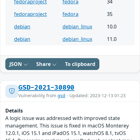
fedoraproject
fedora
34
fedoraproject
fedora
35
debian
debian_linux
10.0
debian
debian_linux
11.0
JSON
Share
To clipboard
GSD-2021-30890
Vulnerability from
gsd
- Updated: 2023-12-13 01:23
Details
A logic issue was addressed with improved state
management. This issue is fixed in macOS Monterey
12.0.1, iOS 15.1 and iPadOS 15.1, watchOS 8.1, tvOS