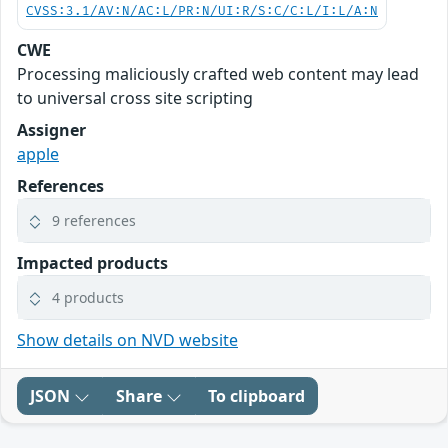
CVSS:3.1/AV:N/AC:L/PR:N/UI:R/S:C/C:L/I:L/A:N
CWE
Processing maliciously crafted web content may lead
to universal cross site scripting
Assigner
apple
References
9 references
Impacted products
4 products
Show details on NVD website
JSON
Share
To clipboard