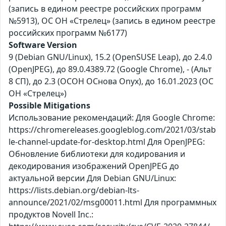
(запись в едином реестре российских программ
№5913), ОС ОН «Стрелец» (запись в едином реестре
российских программ №6177)
Software Version
9 (Debian GNU/Linux), 15.2 (OpenSUSE Leap), до 2.4.0
(OpenJPEG), до 89.0.4389.72 (Google Chrome), - (Альт
8 СП), до 2.3 (ОСОН ОСнова Оnyx), до 16.01.2023 (ОС
ОН «Стрелец»)
Possible Mitigations
Использование рекомендаций: Для Google Chrome:
https://chromereleases.googleblog.com/2021/03/stab
le-channel-update-for-desktop.html Для OpenJPEG:
Обновление библиотеки для кодирования и
декодирования изображений OpenJPEG до
актуальной версии Для Debian GNU/Linux:
https://lists.debian.org/debian-lts-
announce/2021/02/msg00011.html Для программных
продуктов Novell Inc.: