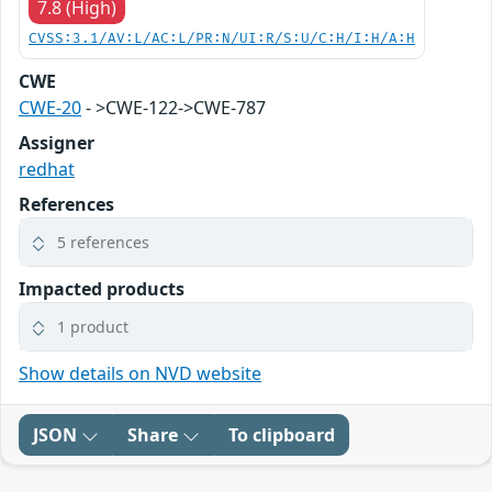
7.8 (High)
CVSS:3.1/AV:L/AC:L/PR:N/UI:R/S:U/C:H/I:H/A:H
CWE
CWE-20
- >CWE-122->CWE-787
Assigner
redhat
References
5 references
Impacted products
1 product
Show details on NVD website
JSON
Share
To clipboard