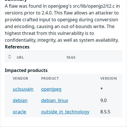
A flaw was found in openjpeg's src/lib/openjp2/t2.c in
versions prior to 2.4.0. This flaw allows an attacker to
provide crafted input to openjpeg during conversion
and encoding, causing an out-of-bounds write. The
highest threat from this vulnerability is to
confidentiality, integrity, as well as system availability.
References
URL
TAGS
Impacted products
VENDOR
PRODUCT
VERSION
uclouvain
openjpeg
*
debian
debian_linux
9.0
oracle
outside_in_technology
8.5.5