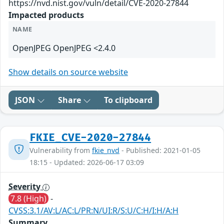
https://nvd.nist.gov/vuln/detail/CVE-2020-27844
Impacted products
NAME
OpenJPEG OpenJPEG <2.4.0
Show details on source website
JSON
Share
To clipboard
FKIE_CVE-2020-27844
Vulnerability from
fkie_nvd
- Published: 2021-01-05
18:15 - Updated: 2026-06-17 03:09
Severity
7.8 (High)
-
CVSS:3.1/AV:L/AC:L/PR:N/UI:R/S:U/C:H/I:H/A:H
Summary