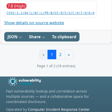
7.8 (High)
CVSS:3.1/AV:L/AC:L/PR:N/UI:R/S:U/C:H/I:H/A:H
Show details on source website
JSON
Share
To clipboard
«
1
2
»
Page 1 of 2 (18 entries)
Fast vulnerability lookup and correlation across
multiple sources — and a collaborative space for
coordinated disclosure.
Operated by
Computer Incident Response Center