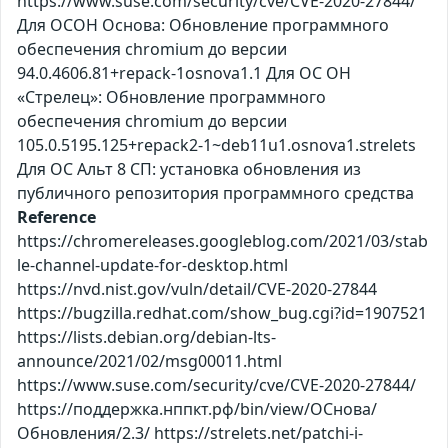
https://www.suse.com/security/cve/CVE-2020-27844/
Для ОСОН Основа: Обновление программного
обеспечения chromium до версии
94.0.4606.81+repack-1osnova1.1 Для ОС ОН
«Стрелец»: Обновление программного
обеспечения chromium до версии
105.0.5195.125+repack2-1~deb11u1.osnova1.strelets
Для ОС Альт 8 СП: установка обновления из
публичного репозитория программного средства
Reference
https://chromereleases.googleblog.com/2021/03/stab
le-channel-update-for-desktop.html
https://nvd.nist.gov/vuln/detail/CVE-2020-27844
https://bugzilla.redhat.com/show_bug.cgi?id=1907521
https://lists.debian.org/debian-lts-
announce/2021/02/msg00011.html
https://www.suse.com/security/cve/CVE-2020-27844/
https://поддержка.нппкт.рф/bin/view/ОСнова/
Обновления/2.3/ https://strelets.net/patchi-i-