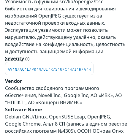
Уязвимость в функции src/lib/openjp2/t2.c
библиотеки для кодирования и декодирования
изображений OpenJPEG существует из-за
недостаточной проверки входных данных.
Эксплуатация уязвимости может позволить
нарушителю, действующему удалённо, оказать
воздействие на конфиденциальность, целостность
и доступность защищаемой информации
Severity
AV:N/AC:L/PR:N/UI:R/S:U/C:H/I:H/A:H
Vendor
Сообщество свободного программного
обеспечения, Novell Inc., Google Inc, АО «ИВК», АО
"НППКТ", АО «Концерн ВНИИНС»
Software Name
Debian GNU/Linux, OpenSUSE Leap, OpenJPEG,
Google Chrome, Альт 8 СП (запись в едином реестре
российских программ №4305), ОСОН ОСнова Оnyx