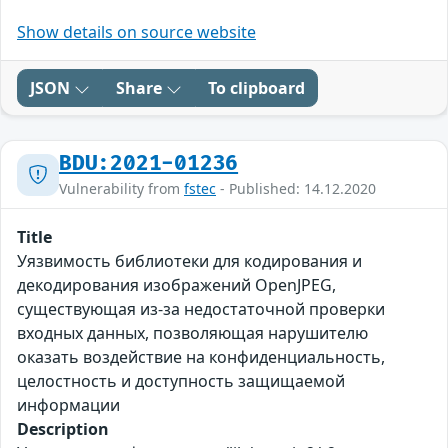
Show details on source website
JSON
Share
To clipboard
BDU:2021-01236
Vulnerability from
fstec
- Published: 14.12.2020
Title
Уязвимость библиотеки для кодирования и
декодирования изображений OpenJPEG,
существующая из-за недостаточной проверки
входных данных, позволяющая нарушителю
оказать воздействие на конфиденциальность,
целостность и доступность защищаемой
информации
Description