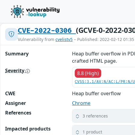
(GCVE-0-2022-03
CVE-2022-0306
Vulnerability from
cvelistv5
– Published: 2022-02-12 01:35
Summary
Heap buffer overflow in PDF
crafted HTML page.
Severity
8.8 (High)
CVSS:3.1/AV:N/AC:L/PR:N/
CWE
Heap buffer overflow
Assigner
Chrome
References
3 references
Impacted products
1 product