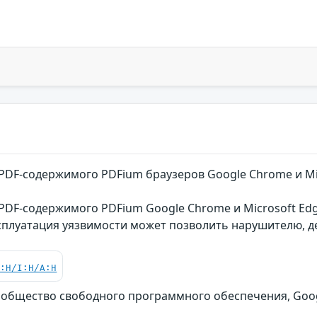
PDF-содержимого PDFium браузеров Google Chrome и M
PDF-содержимого PDFium Google Chrome и Microsoft Ed
сплуатация уязвимости может позволить нарушителю, 
C:H/I:H/A:H
общество свободного программного обеспечения, Google