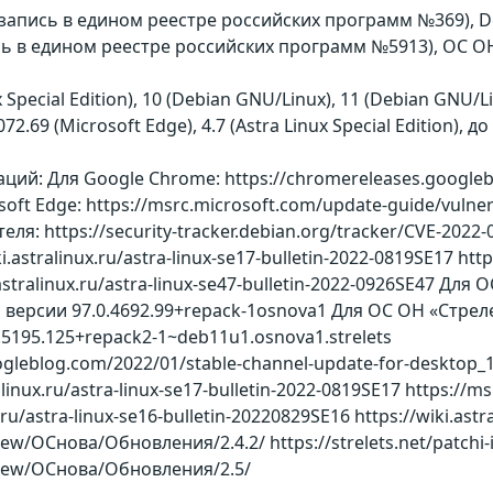
on (запись в едином реестре российских программ №369), 
 в едином реестре российских программ №5913), ОС ОН
Special Edition), 10 (Debian GNU/Linux), 11 (Debian GNU/Linu
72.69 (Microsoft Edge), 4.7 (Astra Linux Special Edition),
ий: Для Google Chrome: https://chromereleases.googlebl
soft Edge: https://msrc.microsoft.com/update-guide/vulne
я: https://security-tracker.debian.org/tracker/CVE-202
astralinux.ru/astra-linux-se17-bulletin-2022-0819SE17 https:
.astralinux.ru/astra-linux-se47-bulletin-2022-0926SE47 
 версии 97.0.4692.99+repack-1osnova1 Для ОС ОН «Стр
5195.125+repack2-1~deb11u1.osnova1.strelets
gleblog.com/2022/01/stable-channel-update-for-desktop_19.
alinux.ru/astra-linux-se17-bulletin-2022-0819SE17 https://
.ru/astra-linux-se16-bulletin-20220829SE16 https://wiki.astr
ew/ОСнова/Обновления/2.4.2/ https://strelets.net/patchi-
view/ОСнова/Обновления/2.5/