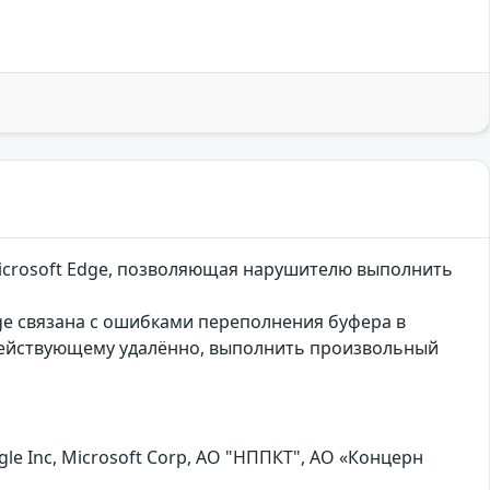
icrosoft Edge, позволяющая нарушителю выполнить
ge связана с ошибками переполнения буфера в
действующему удалённо, выполнить произвольный
 Inc, Microsoft Corp, АО "НППКТ", АО «Концерн