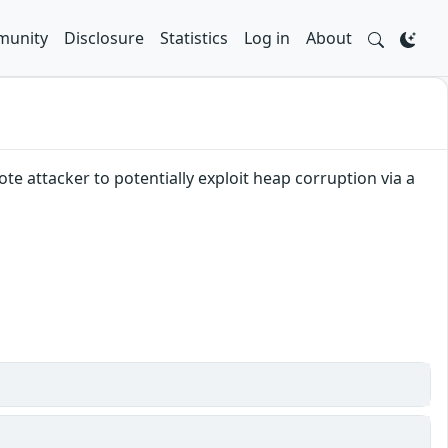
unity
Disclosure
Statistics
Log in
About
e attacker to potentially exploit heap corruption via a