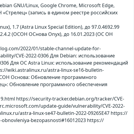
Debian GNU/Linux, Google Chrome, Microsoft Edge,
 «Стрелец» (запись в едином реестре российских
x), 1.7 (Astra Linux Special Edition), до 97.0.4692.99
 до 2.4.2 (ОСОН ОСнова Оnyx), до 16.01.2023 (ОС ОН
og.com/2022/01/stable-channel-update-for-
rability/CVE-2022-0306 Для Debian: использование
2-0306 Для ОС Astra Linux: использование рекомендаций
//wiki.astralinux.ru/astra-linux-se16-bulletin-
Для ОСОН Основа: Обновление программного
елец»: Обновление программного обеспечения
html https://security-tracker.debian.org/tracker/CVE-
msrc.microsoft.com/update-guide/vulnerability/CVE-2022-
alinux.ru/astra-linux-se47-bulletin-2022-0926SE47 https://
i-obnovleniya-bezopasnosti#16012023 https://