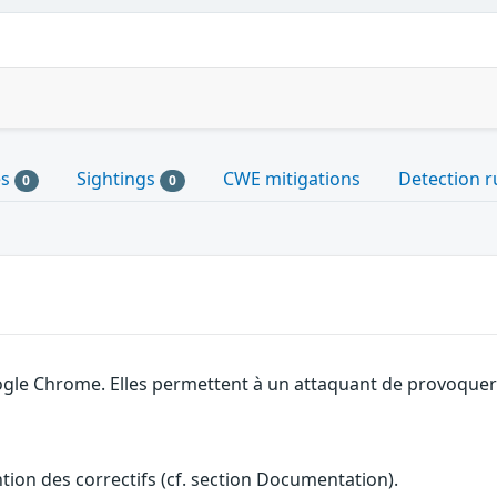
es
Sightings
CWE mitigations
Detection r
0
0
gle Chrome. Elles permettent à un attaquant de provoquer u
ention des correctifs (cf. section Documentation).