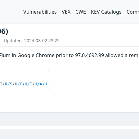
Vulnerabilities
VEX
CWE
KEV Catalogs
Comm
06)
 – Updated: 2024-08-02 23:25
ium in Google Chrome prior to 97.0.4692.99 allowed a remot
UI:R/S:U/C:H/I:H/A:H