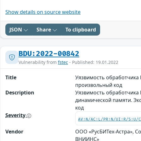
Show details on source website
JSON
Share
To clipboard
BDU:2022-00842
Vulnerability from
fstec
- Published: 19.01.2022
Title
Уязвимость обработчика 
произвольный код
Description
Уязвимость обработчика 
динамической памяти. Эк
код
Severity
AV:N/AC:L/PR:N/UI:R/S:U/
Vendor
ООО «РусБИТех-Астра», Со
ВНИИНС»