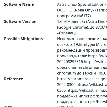
Software Name
Astra Linux Special Editi
ОСОН ОСнова Оnyx (запись
программ №6177)
Software Version
1.6 «Смоленск» (Astra Linux 
(Google Chrome), до 97.0.10
«Стрелец»)
Possible Mitigations
Использование рекомендац
desktop_19.html Для Micro
рекомендаций производител
производителя: https://wiki.
20220829SE16 https://wiki
обеспечения chromium до
chromium до версии 105.0.
Reference
https://chromereleases.goo
2022-0306 https://wiki.astr
0306 https://wiki.astralinux
поддержка.нппкт.рф/bin/vi
поддержка.нппкт.рф/bin/