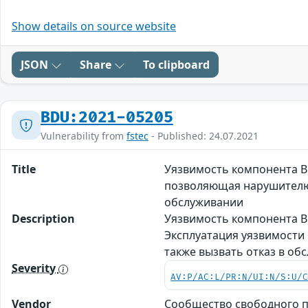
Show details on source website
JSON
Share
To clipboard
BDU:2021-05205
Vulnerability from
fstec
- Published: 24.07.2021
Title
Уязвимость компонента Br
позволяющая нарушителю 
обслуживании
Description
Уязвимость компонента Br
Эксплуатация уязвимости
также вызвать отказ в об
Severity
AV:P/AC:L/PR:N/UI:N/S:U/
Vendor
Сообщество свободного п