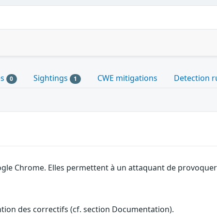
es
Sightings
CWE mitigations
Detection r
0
1
gle Chrome. Elles permettent à un attaquant de provoquer u
ention des correctifs (cf. section Documentation).