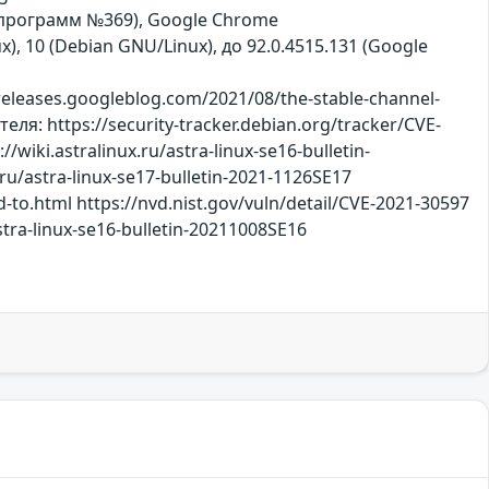
их программ №369), Google Chrome
ux), 10 (Debian GNU/Linux), до 92.0.4515.131 (Google
eases.googleblog.com/2021/08/the-stable-channel-
: https://security-tracker.debian.org/tracker/CVE-
ki.astralinux.ru/astra-linux-se16-bulletin-
/astra-linux-se17-bulletin-2021-1126SE17
to.html https://nvd.nist.gov/vuln/detail/CVE-2021-30597
astra-linux-se16-bulletin-20211008SE16