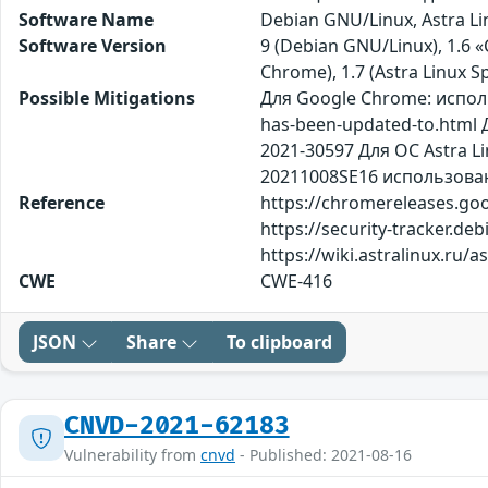
Software Name
Debian GNU/Linux, Astra L
Software Version
9 (Debian GNU/Linux), 1.6 «
Chrome), 1.7 (Astra Linux Sp
Possible Mitigations
Для Google Chrome: испол
has-been-updated-to.html 
2021-30597 Для ОС Astra Li
20211008SE16 использовани
Reference
https://chromereleases.goo
https://security-tracker.de
https://wiki.astralinux.ru/
CWE
CWE-416
JSON
Share
To clipboard
CNVD-2021-62183
Vulnerability from
cnvd
- Published: 2021-08-16