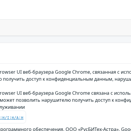
owser UI веб-браузера Google Chrome, связанная с ис
получить доступ к конфиденциальным данным, нарушить
owser UI веб-браузера Google Chrome связана с испол
 может позволить нарушителю получить доступ к конфи
служивании
C:H/I:H/A:H
рограммного обеспечения, ООО «РусБИТех-Астра», Goog