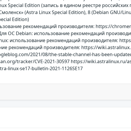
inux Special Edition (запись в едином реестре российск
Смоленск» (Astra Linux Special Edition), 8 (Debian GNU/Lin
ecial Edition)
ьзование рекомендаций производителя: https://chromerel
Для ОС Debian: использование рекомендаций производителя
nux: использование рекомендаций производителя: https://wi
е рекомендаций производителя: https://wiki.astralinux.ru
gleblog.com/2021/08/the-stable-channel-has-been-updated-
bian.org/tracker/CVE-2021-30597 https://wiki.astralinux.ru/
astra-linux-se17-bulletin-2021-1126SE17