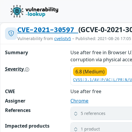
(GCVE-0-2021-3
CVE-2021-30597
Vulnerability from
cvelistv5
– Published: 2021-08-26 17:05
Summary
Use after free in Browser U
corruption via physical acce
Severity
6.8 (Medium)
CVSS:3.1/AV:P/AC:L/PR:N/
CWE
Use after free
Assigner
Chrome
References
5 references
Impacted products
1 product