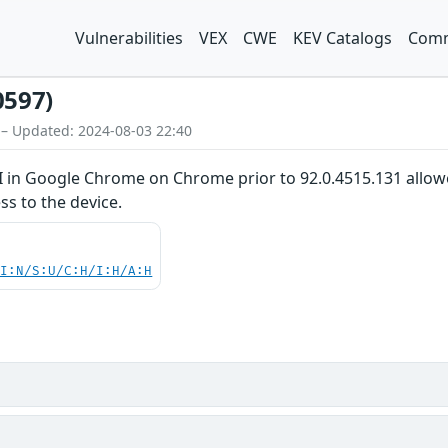
Vulnerabilities
VEX
CWE
KEV Catalogs
Comm
0597)
 – Updated: 2024-08-03 22:40
I in Google Chrome on Chrome prior to 92.0.4515.131 allowe
ss to the device.
UI:N/S:U/C:H/I:H/A:H