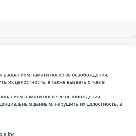
пользованием памяти после её освобождения,
 их целостность, а также вызвать отказ в
ьзованием памяти после её освобождения.
денциальным данным, нарушить их целостность, а
le Inc