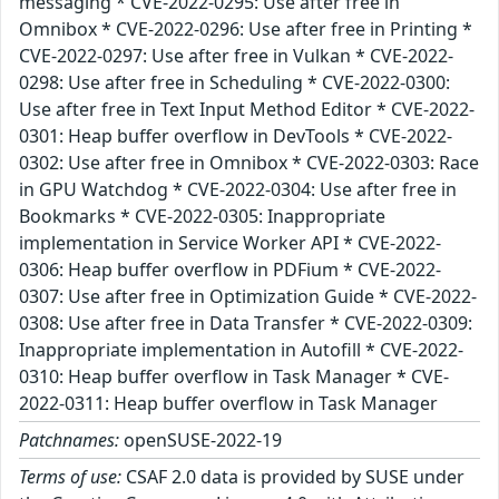
messaging * CVE-2022-0295: Use after free in
Omnibox * CVE-2022-0296: Use after free in Printing *
CVE-2022-0297: Use after free in Vulkan * CVE-2022-
0298: Use after free in Scheduling * CVE-2022-0300:
Use after free in Text Input Method Editor * CVE-2022-
0301: Heap buffer overflow in DevTools * CVE-2022-
0302: Use after free in Omnibox * CVE-2022-0303: Race
in GPU Watchdog * CVE-2022-0304: Use after free in
Bookmarks * CVE-2022-0305: Inappropriate
implementation in Service Worker API * CVE-2022-
0306: Heap buffer overflow in PDFium * CVE-2022-
0307: Use after free in Optimization Guide * CVE-2022-
0308: Use after free in Data Transfer * CVE-2022-0309:
Inappropriate implementation in Autofill * CVE-2022-
0310: Heap buffer overflow in Task Manager * CVE-
2022-0311: Heap buffer overflow in Task Manager
Patchnames:
openSUSE-2022-19
Terms of use:
CSAF 2.0 data is provided by SUSE under