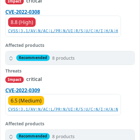
critical
Impact
CVE-2022-0308
8.8 (High)
CVSS:3.1/AV:N/AC:L/PR:N/UI:R/S:U/C:H/I:H/A:H
Affected products
8 products
Recommended
Threats
critical
Impact
CVE-2022-0309
6.5 (Medium)
CVSS:3.1/AV:N/AC:L/PR:N/UI:R/S:U/C:N/I:H/A:N
Affected products
8 products
Recommended