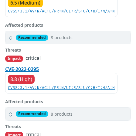
6.5 (Medium)
CVSS:3.1/AV:N/AC:L/PR:N/UI:R/S:U/C:H/I:N/A:N
Affected products
8 products
Recommended
Threats
critical
Impact
CVE-2022-0295
8.8 (High)
CVSS:3.1/AV:N/AC:L/PR:N/UI:R/S:U/C:H/I:H/A:H
Affected products
8 products
Recommended
Threats
critical
Impact