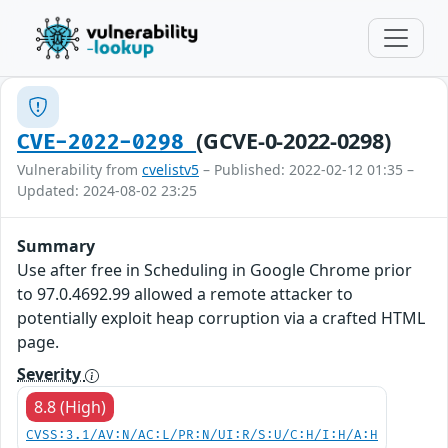
(GCVE-0-2022-0298)
CVE-2022-0298
Vulnerability from
cvelistv5
– Published: 2022-02-12 01:35 –
Updated: 2024-08-02 23:25
Summary
Use after free in Scheduling in Google Chrome prior
to 97.0.4692.99 allowed a remote attacker to
potentially exploit heap corruption via a crafted HTML
page.
Severity
8.8 (High)
CVSS:3.1/AV:N/AC:L/PR:N/UI:R/S:U/C:H/I:H/A:H