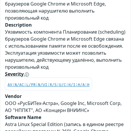
браузеров Google Chrome и Microsoft Edge,
позволяющая нарушителю выполнить
произвольный код
Description
Уязвимость компонента Планирование (scheduling)
браузеров Google Chrome и Microsoft Edge связана
с использованием памяти после ее освобождения.
Эксплуатация уязвимости может позволить
нарушителю, действующему удалённо, выполнить
произвольный код
Severity
AV:N/AC:L/PR:N/UI:R/S:U/C:H/I:H/A:H
Vendor
ООО «РусБИТех-Астра», Google Inc, Microsoft Corp,
АО "НППКТ", АО «Концерн ВНИИНС»
Software Name
Astra Linux Special Edition (запись в едином реестре