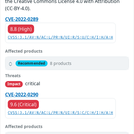
the Creative Commons License 4.0 with Attribution
(CC-BY-4.0).
CVE-2022-0289
8.8 (High)
CVSS:3.1/AV:N/AC:L/PR:N/UI:R/S:U/C:H/I:H/A:H
Affected products
8 products
Recommended
Threats
critical
Impact
CVE-2022-0290
9.6 (Critical)
CVSS:3.1/AV:N/AC:L/PR:N/UI:R/S:C/C:H/I:H/A:H
Affected products