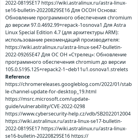
2022-0819SE17 https://wiki.astralinux.ru/astra-linux-
se16-bulletin-20220829SE16 Для ОСОН Основа:
Обновление программного обеспечения chromium
до версии 97.0.4692.99+repack-1osnova1 Для Astra
Linux Special Edition 4.7 (для архитектуры ARM):
использование рекомендаций производителя:
https://wiki.astralinux.ru/astra-linux-se47-bulletin-
2022-0926SE47 Для ОС ОН «Стрелец»: Обновление
программного обеспечения chromium до версии
105.0.5195.125+repack2-1~deb11u1.osnova1.strelets
Reference
https://chromereleases.googleblog.com/2022/01/stab
le-channel-update-for-desktop_19.html
https://msrc.microsoft.com/update-
guide/vulnerability/CVE-2022-0298
https://www.cybersecurity-help.cz/vdb/SB2022012004
https://wiki.astralinux.ru/astra-linux-se17-bulletin-
2022-0819SE17 https://wiki.astralinux.ru/astra-linux-
se16-bulletin-20220829SE16 https://