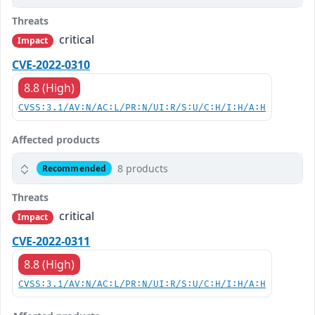
Threats
critical
Impact
CVE-2022-0310
8.8 (High)
CVSS:3.1/AV:N/AC:L/PR:N/UI:R/S:U/C:H/I:H/A:H
Affected products
8 products
Recommended
Threats
critical
Impact
CVE-2022-0311
8.8 (High)
CVSS:3.1/AV:N/AC:L/PR:N/UI:R/S:U/C:H/I:H/A:H