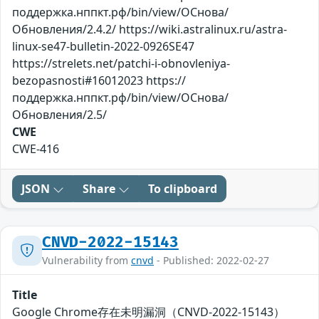
поддержка.нппкт.рф/bin/view/ОСнова/
Обновления/2.4.2/ https://wiki.astralinux.ru/astra-
linux-se47-bulletin-2022-0926SE47
https://strelets.net/patchi-i-obnovleniya-
bezopasnosti#16012023 https://
поддержка.нппкт.рф/bin/view/ОСнова/
Обновления/2.5/
CWE
CWE-416
JSON
Share
To clipboard
CNVD-2022-15143
Vulnerability from
cnvd
- Published: 2022-02-27
Title
Google Chrome存在未明漏洞（CNVD-2022-15143）