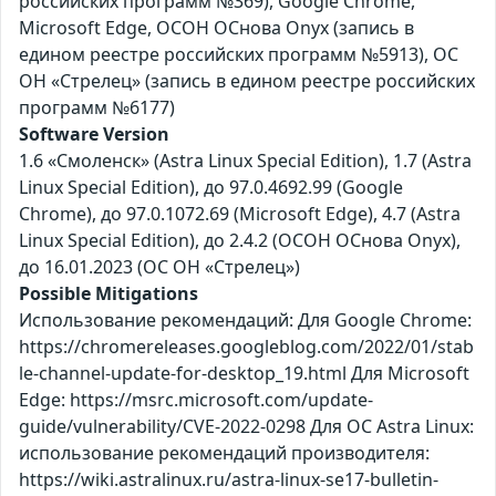
российских программ №369), Google Chrome,
Microsoft Edge, ОСОН ОСнова Оnyx (запись в
едином реестре российских программ №5913), ОС
ОН «Стрелец» (запись в едином реестре российских
программ №6177)
Software Version
1.6 «Смоленск» (Astra Linux Special Edition), 1.7 (Astra
Linux Special Edition), до 97.0.4692.99 (Google
Chrome), до 97.0.1072.69 (Microsoft Edge), 4.7 (Astra
Linux Special Edition), до 2.4.2 (ОСОН ОСнова Оnyx),
до 16.01.2023 (ОС ОН «Стрелец»)
Possible Mitigations
Использование рекомендаций: Для Google Chrome:
https://chromereleases.googleblog.com/2022/01/stab
le-channel-update-for-desktop_19.html Для Microsoft
Edge: https://msrc.microsoft.com/update-
guide/vulnerability/CVE-2022-0298 Для ОС Astra Linux:
использование рекомендаций производителя:
https://wiki.astralinux.ru/astra-linux-se17-bulletin-