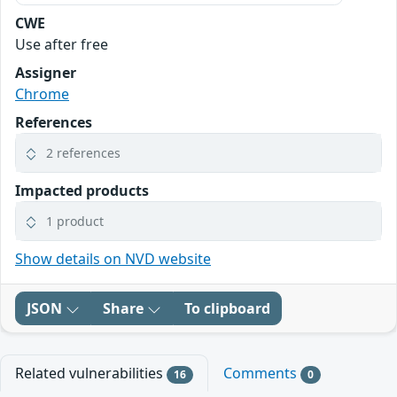
CWE
Use after free
Assigner
Chrome
References
2 references
Impacted products
1 product
Show details on NVD website
JSON
Share
To clipboard
Related vulnerabilities
Comments
16
0