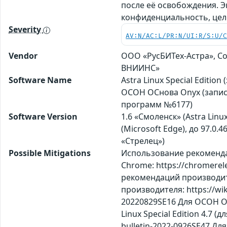
после её освобождения. 
конфиденциальность, це
Severity
AV:N/AC:L/PR:N/UI:R/S:U/
Vendor
ООО «РусБИТех-Астра», Со
ВНИИНС»
Software Name
Astra Linux Special Editi
ОСОН ОСнова Оnyx (запись
программ №6177)
Software Version
1.6 «Смоленск» (Astra Linux 
(Microsoft Edge), до 97.0.4
«Стрелец»)
Possible Mitigations
Использование рекомендаци
Chrome: https://chromerel
рекомендаций производител
производителя: https://wiki.
20220829SE16 Для ОСОН О
Linux Special Edition 4.7 
bulletin-2022-0926SE47 Д