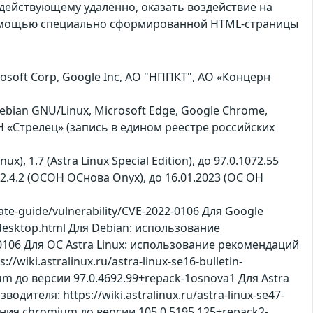
действующему удалённо, оказать воздействие на
помощью специально сформированной HTML-страницы
oft Corp, Google Inc, АО "НППКТ", АО «Концерн
Debian GNU/Linux, Microsoft Edge, Google Chrome,
 «Стрелец» (запись в едином реестре российских
x), 1.7 (Astra Linux Special Edition), до 97.0.1072.55
 до 2.4.2 (ОСОН ОСнова Оnyx), до 16.01.2023 (ОС ОН
e-guide/vulnerability/CVE-2022-0106 Для Google
-desktop.html Для Debian: использование
2-0106 Для ОС Astra Linux: использование рекомендаций
//wiki.astralinux.ru/astra-linux-se16-bulletin-
до версии 97.0.4692.99+repack-1osnova1 Для Astra
дителя: https://wiki.astralinux.ru/astra-linux-se47-
ния chromium до версии 105.0.5195.125+repack2-