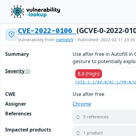
(GCVE-0-2022-01
CVE-2022-0106
Vulnerability from
cvelistv5
– Published: 2022-02-11 23:35
Summary
Use after free in Autofill 
gesture to potentially expl
Severity
8.8 (High)
CVSS:3.1/AV:N/AC:L/PR:N/
CWE
Use after free
Assigner
Chrome
References
5 references
Impacted products
1 product