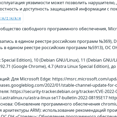
Эксплуатация уязвимости может позволить нарушителю, 
лостность и доступность защищаемой информации с 
C:H/I:H/A:H
общество свободного программного обеспечения, Micros
on (запись в едином реестре российских программ №369), 
 в едином реестре российских программ №5913), ОС ОН
Special Edition), 10 (Debian GNU/Linux), 11 (Debian GNU/Linu
692.71 (Google Chrome), 4.7 (Astra Linux Special Edition),
й: Для Microsoft Edge: https://msrc.microsoft.com/updat
eases.googleblog.com/2022/01/stable-channel-update-for
я: https://security-tracker.debian.org/tracker/CVE-202
astralinux.ru/astra-linux-se17-bulletin-2022-0819SE17 https:
снова: Обновление программного обеспечения chromium 
(для архитектуры ARM): использование рекомендаций произво
ля ОС ОН «Стрелец»: Обновление программного обеспече