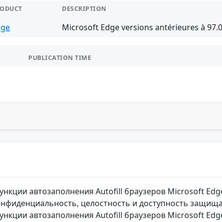
RODUCT
DESCRIPTION
dge
Microsoft Edge versions antérieures à 97.
PUBLICATION TIME
нкции автозаполнения Autofill браузеров Microsoft E
конфиденциальность, целостность и доступность защи
нкции автозаполнения Autofill браузеров Microsoft Ed