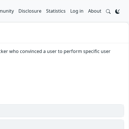
unity
Disclosure
Statistics
Log in
About
acker who convinced a user to perform specific user