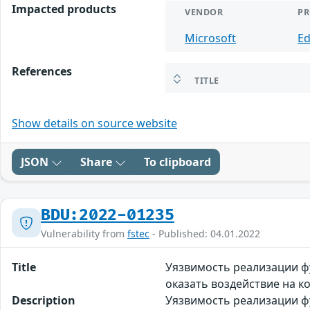
Impacted products
VENDOR
P
Microsoft
E
References
TITLE
Show details on source website
JSON
Share
To clipboard
BDU:2022-01235
Vulnerability from
fstec
- Published: 04.01.2022
Title
Уязвимость реализации фу
оказать воздействие на 
Description
Уязвимость реализации фу