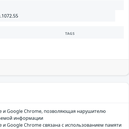
0.1072.55
TAGS
dge и Google Chrome, позволяющая нарушителю
щаемой информации
ge и Google Chrome связана с использованием памяти