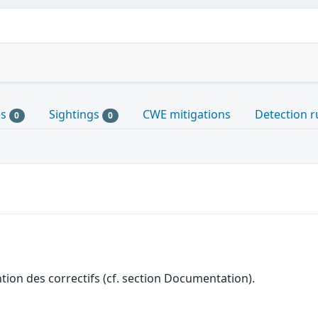
es
Sightings
CWE mitigations
Detection r
0
0
ention des correctifs (cf. section Documentation).