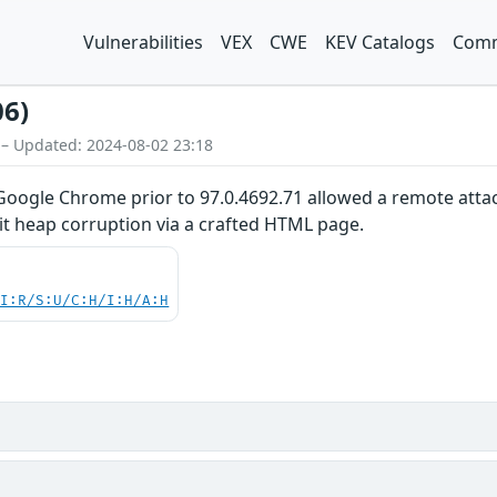
Vulnerabilities
VEX
CWE
KEV Catalogs
Comm
06)
 – Updated: 2024-08-02 23:18
in Google Chrome prior to 97.0.4692.71 allowed a remote att
oit heap corruption via a crafted HTML page.
UI:R/S:U/C:H/I:H/A:H