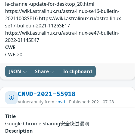
le-channel-update-for-desktop_20.html
https://wiki.astralinux.ru/astra-linux-se16-bulletin-
20211008SE16 https://wiki.astralinux.ru/astra-linux-
se17-bulletin-2021-1126SE17
https://wiki.astralinux.ru/astra-linux-se47-bulletin-
2022-0114SE47
CWE
CWE-20
JSON
Share
To clipboard
CNVD-2021-55918
Vulnerability from
cnvd
- Published: 2021-07-28
Title
Google Chrome Sharing安全绕过漏洞
Description