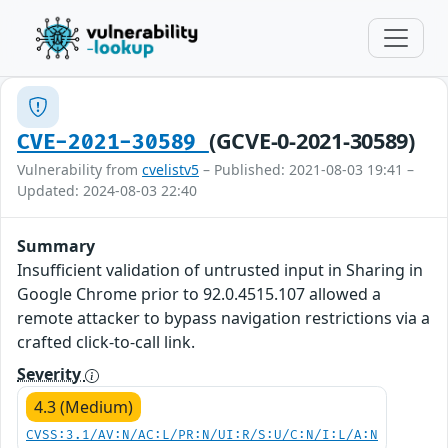
(GCVE-0-2021-30589)
CVE-2021-30589
Vulnerability from
cvelistv5
– Published: 2021-08-03 19:41 –
Updated: 2024-08-03 22:40
Summary
Insufficient validation of untrusted input in Sharing in
Google Chrome prior to 92.0.4515.107 allowed a
remote attacker to bypass navigation restrictions via a
crafted click-to-call link.
Severity
4.3 (Medium)
CVSS:3.1/AV:N/AC:L/PR:N/UI:R/S:U/C:N/I:L/A:N