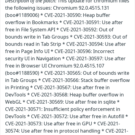
Description of the patch:
This update for chromium fixes
the following issues: Chromium 92.0.4515.131
(boo#1189006) * CVE-2021-30590: Heap buffer
overflow in Bookmarks * CVE-2021-30591: Use after
free in File System API * CVE-2021-30592: Out of
bounds write in Tab Groups * CVE-2021-30593: Out of
bounds read in Tab Strip * CVE-2021-30594: Use after
free in Page Info UI * CVE-2021-30596: Incorrect
security UI in Navigation * CVE-2021-30597: Use after
free in Browser UI Chromium 92.0.4515.107
(boo#1188590) * CVE-2021-30565: Out of bounds write
in Tab Groups * CVE-2021-30566: Stack buffer overflow
in Printing * CVE-2021-30567: Use after free in
DevTools * CVE-2021-30568: Heap buffer overflow in
WebGL * CVE-2021-30569: Use after free in sqlite *
CVE-2021-30571: Insufficient policy enforcement in
DevTools * CVE-2021-30572: Use after free in Autofill *
CVE-2021-30573: Use after free in GPU * CVE-2021-
30574: Use after free in protocol handling * CVE-2021-