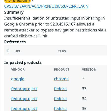
4.3 (Medium)
-
CVSS:3.1/AV:N/AC:L/PR:N/UI:R/S:U/C:N/I:L/A:N
Summary
Insufficient validation of untrusted input in Sharing in
Google Chrome prior to 92.0.4515.107 allowed a
remote attacker to bypass navigation restrictions via a
crafted click-to-call link.
References
URL
TAGS
Impacted products
VENDOR
PRODUCT
VERSION
google
chrome
*
fedoraproject
fedora
33
fedoraproject
fedora
34
fedoraproject
fedora
35