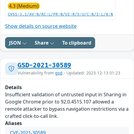
4.3 (Medium)
CVSS:3.1/AV:N/AC:L/PR:N/UI:R/S:U/C:N/I:L/A:N
Show details on source website
JSON
Share
To clipboard
GSD-2021-30589
Vulnerability from
gsd
- Updated: 2023-12-13 01:23
Details
Insufficient validation of untrusted input in Sharing in
Google Chrome prior to 92.0.4515.107 allowed a
remote attacker to bypass navigation restrictions via a
crafted click-to-call link.
Aliases
CVE-2021-30589