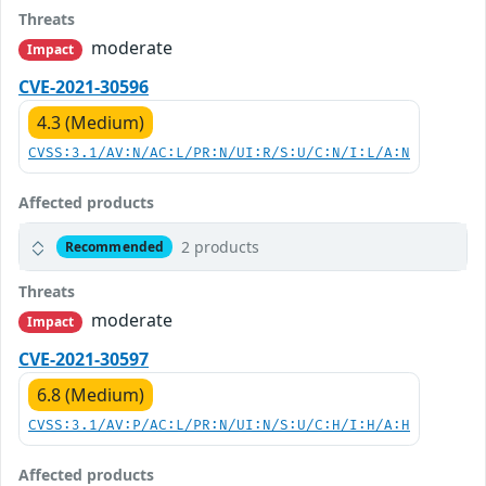
Threats
moderate
Impact
CVE-2021-30596
4.3 (Medium)
CVSS:3.1/AV:N/AC:L/PR:N/UI:R/S:U/C:N/I:L/A:N
Affected products
2 products
Recommended
Threats
moderate
Impact
CVE-2021-30597
6.8 (Medium)
CVSS:3.1/AV:P/AC:L/PR:N/UI:N/S:U/C:H/I:H/A:H
Affected products