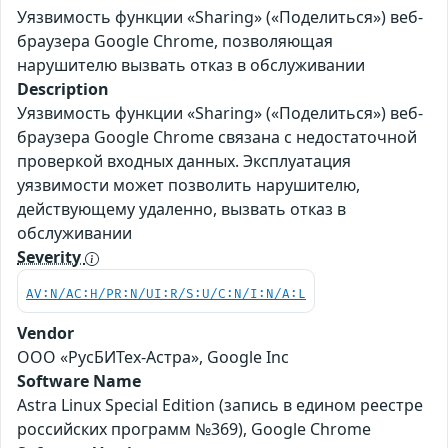
Уязвимость функции «Sharing» («Поделиться») веб-
браузера Google Chrome, позволяющая
нарушителю вызвать отказ в обслуживании
Description
Уязвимость функции «Sharing» («Поделиться») веб-
браузера Google Chrome связана с недостаточной
проверкой входных данных. Эксплуатация
уязвимости может позволить нарушителю,
действующему удаленно, вызвать отказ в
обслуживании
Severity
AV:N/AC:H/PR:N/UI:R/S:U/C:N/I:N/A:L
Vendor
ООО «РусБИТех-Астра», Google Inc
Software Name
Astra Linux Special Edition (запись в едином реестре
российских программ №369), Google Chrome