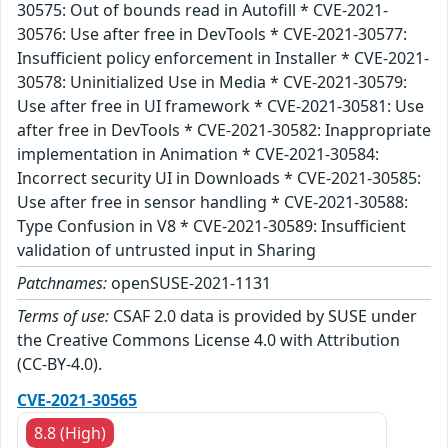
30575: Out of bounds read in Autofill * CVE-2021-
30576: Use after free in DevTools * CVE-2021-30577:
Insufficient policy enforcement in Installer * CVE-2021-
30578: Uninitialized Use in Media * CVE-2021-30579:
Use after free in UI framework * CVE-2021-30581: Use
after free in DevTools * CVE-2021-30582: Inappropriate
implementation in Animation * CVE-2021-30584:
Incorrect security UI in Downloads * CVE-2021-30585:
Use after free in sensor handling * CVE-2021-30588:
Type Confusion in V8 * CVE-2021-30589: Insufficient
validation of untrusted input in Sharing
Patchnames:
openSUSE-2021-1131
Terms of use:
CSAF 2.0 data is provided by SUSE under
the Creative Commons License 4.0 with Attribution
(CC-BY-4.0).
CVE-2021-30565
8.8 (High)