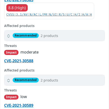
8.8 (High)
CVSS:3.1/AV:N/AC:L/PR:N/UI:R/S:U/C:H/I:H/A:H
Affected products
2 products
Recommended
Threats
moderate
Impact
CVE-2021-30588
Affected products
2 products
Recommended
Threats
low
Impact
CVE-2021-30589