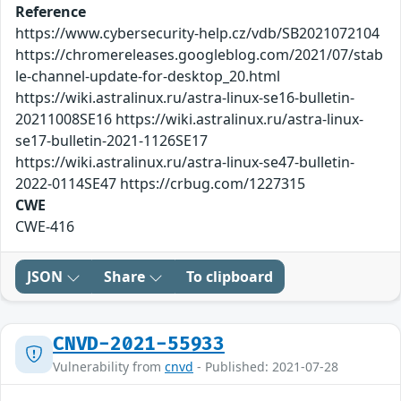
Reference
https://www.cybersecurity-help.cz/vdb/SB2021072104
https://chromereleases.googleblog.com/2021/07/stab
le-channel-update-for-desktop_20.html
https://wiki.astralinux.ru/astra-linux-se16-bulletin-
20211008SE16 https://wiki.astralinux.ru/astra-linux-
se17-bulletin-2021-1126SE17
https://wiki.astralinux.ru/astra-linux-se47-bulletin-
2022-0114SE47 https://crbug.com/1227315
CWE
CWE-416
JSON
Share
To clipboard
CNVD-2021-55933
Vulnerability from
cnvd
- Published: 2021-07-28