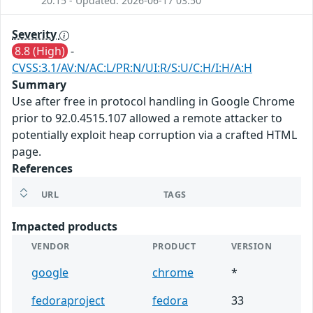
20:15 - Updated: 2026-06-17 03:50
Severity
8.8 (High)
-
CVSS:3.1/AV:N/AC:L/PR:N/UI:R/S:U/C:H/I:H/A:H
Summary
Use after free in protocol handling in Google Chrome
prior to 92.0.4515.107 allowed a remote attacker to
potentially exploit heap corruption via a crafted HTML
page.
References
URL
TAGS
Impacted products
VENDOR
PRODUCT
VERSION
google
chrome
*
fedoraproject
fedora
33