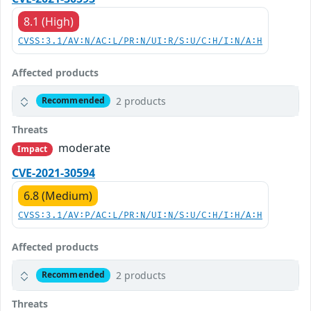
8.1 (High)
CVSS:3.1/AV:N/AC:L/PR:N/UI:R/S:U/C:H/I:N/A:H
Affected products
2 products
Recommended
Threats
moderate
Impact
CVE-2021-30594
6.8 (Medium)
CVSS:3.1/AV:P/AC:L/PR:N/UI:N/S:U/C:H/I:H/A:H
Affected products
2 products
Recommended
Threats