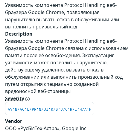
Уязвимость компонента Protocol Handling веб-
браузера Google Chrome, позволяющая
нарушителю вызвать отказ в обслуживании или
выполнить произвольный код
Description
Уязвимость компонента Protocol Handling веб-
браузера Google Chrome связана с использованием
памяти после её освобождения. Эксплуатация
уязвимости может позволить нарушителю,
действующему удаленно, вызвать отказ в
обслуживании или выполнить произвольный код
путем открытия специально созданной
вредоносной веб-страницы
Severity
AV:N/AC:L/PR:N/UI:R/S:U/C:H/I:H/A:H
Vendor
ООО «РусБИТех-Астра», Google Inc