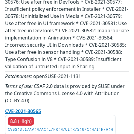
30576: Use after free in DevTools * CVE-2021-30577:
Insufficient policy enforcement in Installer * CVE-2021-
30578: Uninitialized Use in Media * CVE-2021-30579:
Use after free in UI framework * CVE-2021-30581: Use
after free in DevTools * CVE-2021-30582: Inappropriate
implementation in Animation * CVE-2021-30584:
Incorrect security UI in Downloads * CVE-2021-30585:
Use after free in sensor handling * CVE-2021-30588:
Type Confusion in V8 * CVE-2021-30589: Insufficient
validation of untrusted input in Sharing
Patchnames:
openSUSE-2021-1131
Terms of use:
CSAF 2.0 data is provided by SUSE under
the Creative Commons License 4.0 with Attribution
(CC-BY-4.0).
CVE-2021-30565
8.8 (High)
CVSS:3.1/AV:N/AC:L/PR:N/UI:R/S:U/C:H/I:H/A:H