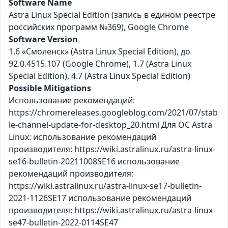
Software Name
Astra Linux Special Edition (запись в едином реестре
российских программ №369), Google Chrome
Software Version
1.6 «Смоленск» (Astra Linux Special Edition), до
92.0.4515.107 (Google Chrome), 1.7 (Astra Linux
Special Edition), 4.7 (Astra Linux Special Edition)
Possible Mitigations
Использование рекомендаций:
https://chromereleases.googleblog.com/2021/07/stab
le-channel-update-for-desktop_20.html Для ОС Astra
Linux: использование рекомендаций
производителя: https://wiki.astralinux.ru/astra-linux-
se16-bulletin-20211008SE16 использование
рекомендаций производителя:
https://wiki.astralinux.ru/astra-linux-se17-bulletin-
2021-1126SE17 использование рекомендаций
производителя: https://wiki.astralinux.ru/astra-linux-
se47-bulletin-2022-0114SE47