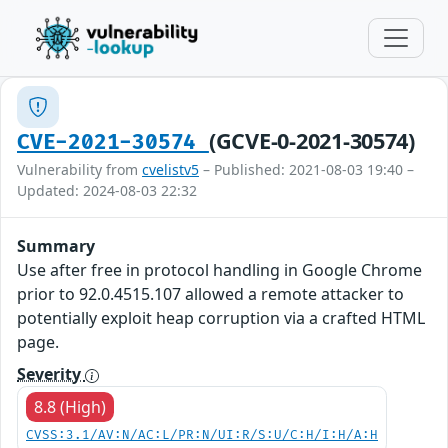
(GCVE-0-2021-30574)
CVE-2021-30574
Vulnerability from
cvelistv5
– Published: 2021-08-03 19:40 –
Updated: 2024-08-03 22:32
Summary
Use after free in protocol handling in Google Chrome
prior to 92.0.4515.107 allowed a remote attacker to
potentially exploit heap corruption via a crafted HTML
page.
Severity
8.8 (High)
CVSS:3.1/AV:N/AC:L/PR:N/UI:R/S:U/C:H/I:H/A:H