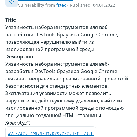
Vulnerability from
fstec
- Published: 04.01.2022
Title
Уязвимость набора инструментов для веб-
разработки DevTools браузера Google Chrome,
позволяющая нарушителю выйти из
изолированной программной среды
Description
Уязвимость набора инструментов для веб-
разработки DevTools браузера Google Chrome
связана с неправильно реализованной проверкой
безопасности для стандартных элементов.
Эксплуатация уязвимости может позволить
нарушителю, действующему удалённо, выйти из
изолированной программной среды с помощью
специально созданной HTML-страницы
Severity
AV:N/AC:L/PR:N/UI:R/S:C/C:H/I:H/A:H