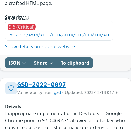
a crafted HTML page.
Severity
9.6 (Critical)
CVSS:3.1/AV:N/AC:L/PR:N/UI:R/S:C/C:H/I:H/A:H
Show details on source website
JSON
Share
To clipboard
GSD-2022-0097
Vulnerability from
gsd
- Updated: 2023-12-13 01:19
Details
Inappropriate implementation in DevTools in Google
Chrome prior to 97.0.4692.71 allowed an attacker who
convinced a user to install a malicious extension to to