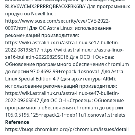
RLKV6WCMX2PRRRQBFAOXFBK6B// Для программных
продуктов Novell Inc.:
https://www.suse.com/security/cve/CVE-2022-
0097.html Для ОС Astra Linux: использование
рекомендаций производителя:
https://wiki.astralinux.ru/astra-linux-se17-bulletin-
2022-0819SE17 https://wiki.astralinux.ru/astra-linux-
se16-bulletin-20220829SE16 Для ОСОН Основа:
Обновление программного обеспечения chromium
до версии 97.0.4692.99+repack-1osnova1 Для Astra
Linux Special Edition 4.7 (для архитектуры ARM):
использование рекомендаций производителя:
https://wiki.astralinux.ru/astra-linux-se47-bulletin-
2022-0926SE47 Для ОС ОН «Стрелец»: Обновление
программного обеспечения chromium до версии
105.0.5195.125+repack2-1~deb11u1.osnova1.strelets
Reference
https://bugs.chromium.org/p/chromium/issues/detail