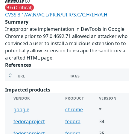
Severity
9.6 (Critical)
-
CVSS:3.1/AV:N/AC:L/PR:N/UI:R/S:C/C:H/I:H/A:H
Summary
Inappropriate implementation in DevTools in Google
Chrome prior to 97.0.4692.71 allowed an attacker who
convinced a user to install a malicious extension to to
potentially allow extension to escape the sandbox via
a crafted HTML page.
References
URL
TAGS
Impacted products
VENDOR
PRODUCT
VERSION
google
chrome
*
fedoraproject
fedora
34
fedoraproject
fedora
35