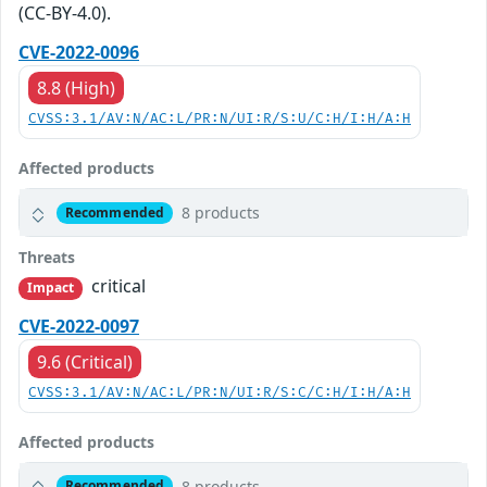
(CC-BY-4.0).
CVE-2022-0096
8.8 (High)
CVSS:3.1/AV:N/AC:L/PR:N/UI:R/S:U/C:H/I:H/A:H
Affected products
8 products
Recommended
Threats
critical
Impact
CVE-2022-0097
9.6 (Critical)
CVSS:3.1/AV:N/AC:L/PR:N/UI:R/S:C/C:H/I:H/A:H
Affected products
8 products
Recommended