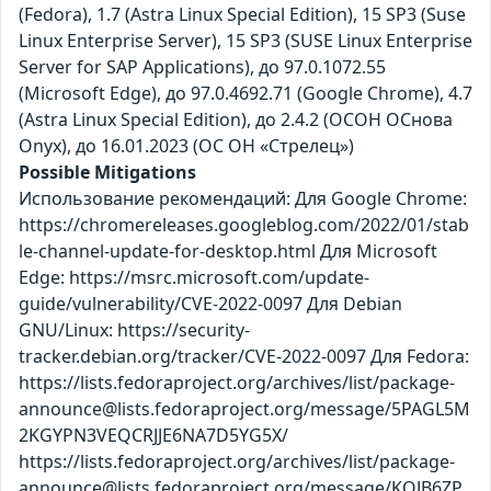
(Fedora), 1.7 (Astra Linux Special Edition), 15 SP3 (Suse
Linux Enterprise Server), 15 SP3 (SUSE Linux Enterprise
Server for SAP Applications), до 97.0.1072.55
(Microsoft Edge), до 97.0.4692.71 (Google Chrome), 4.7
(Astra Linux Special Edition), до 2.4.2 (ОСОН ОСнова
Оnyx), до 16.01.2023 (ОС ОН «Стрелец»)
Possible Mitigations
Использование рекомендаций: Для Google Chrome:
https://chromereleases.googleblog.com/2022/01/stab
le-channel-update-for-desktop.html Для Microsoft
Edge: https://msrc.microsoft.com/update-
guide/vulnerability/CVE-2022-0097 Для Debian
GNU/Linux: https://security-
tracker.debian.org/tracker/CVE-2022-0097 Для Fedora:
https://lists.fedoraproject.org/archives/list/package-
announce@lists.fedoraproject.org/message/5PAGL5M
2KGYPN3VEQCRJJE6NA7D5YG5X/
https://lists.fedoraproject.org/archives/list/package-
announce@lists.fedoraproject.org/message/KQJB6ZP