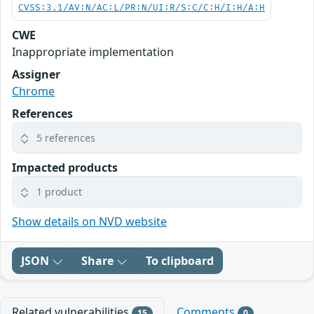
CVSS:3.1/AV:N/AC:L/PR:N/UI:R/S:C/C:H/I:H/A:H
CWE
Inappropriate implementation
Assigner
Chrome
References
5 references
Impacted products
1 product
Show details on NVD website
JSON
Share
To clipboard
Related vulnerabilities
Comments
15
0