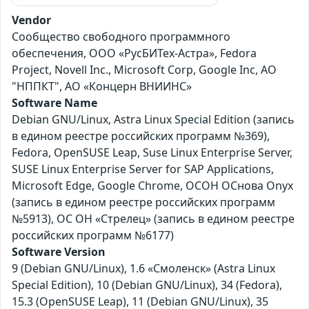
Vendor
Сообщество свободного программного
обеспечения, ООО «РусБИТех-Астра», Fedora
Project, Novell Inc., Microsoft Corp, Google Inc, АО
"НППКТ", АО «Концерн ВНИИНС»
Software Name
Debian GNU/Linux, Astra Linux Special Edition (запись
в едином реестре российских программ №369),
Fedora, OpenSUSE Leap, Suse Linux Enterprise Server,
SUSE Linux Enterprise Server for SAP Applications,
Microsoft Edge, Google Chrome, ОСОН ОСнова Оnyx
(запись в едином реестре российских программ
№5913), ОС ОН «Стрелец» (запись в едином реестре
российских программ №6177)
Software Version
9 (Debian GNU/Linux), 1.6 «Смоленск» (Astra Linux
Special Edition), 10 (Debian GNU/Linux), 34 (Fedora),
15.3 (OpenSUSE Leap), 11 (Debian GNU/Linux), 35