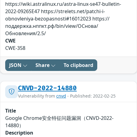
https://wiki.astralinux.ru/astra-linux-se47-bulletin-
2022-0926SE47 https://strelets.net/patchi-i-
obnovleniya-bezopasnosti#16012023 https://
поддержка.нппкт.рф/bin/view/ОСнова/
Обновления/2.5/
CWE
CWE-358
JSON
Share
To clipboard
CNVD-2022-14880
Vulnerability from
cnvd
- Published: 2022-02-25
Title
Google Chrome安全特征问题漏洞（CNVD-2022-
14880）
Description