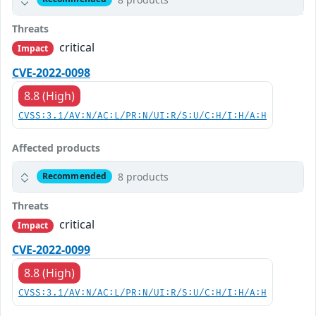
Threats
critical
Impact
CVE-2022-0098
8.8 (High)
CVSS:3.1/AV:N/AC:L/PR:N/UI:R/S:U/C:H/I:H/A:H
Affected products
8 products
Recommended
Threats
critical
Impact
CVE-2022-0099
8.8 (High)
CVSS:3.1/AV:N/AC:L/PR:N/UI:R/S:U/C:H/I:H/A:H