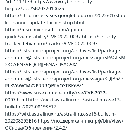
?id=1117173 https://www.cybersecurity-
help.cz/vdb/SB2022010625
https://chromereleases.googleblog.com/2022/01/stab
le-channel-update-for-desktop.html
https://msrc.microsoft.com/update-
guide/vulnerability/CVE-2022-0097 https://security-
tracker.debian.org/tracker/CVE-2022-0097
https://lists.fedoraproject.org/archives/list/package-
announce@lists.fedoraproject.org/message/5PAGL5M
2KGYPN3VEQCRJJE6NA7D5YG5X/
https://lists.fedoraproject.org/archives/list/package-
announce@lists.fedoraproject.org/message/KQJB6ZP
RLKV6WCMX2PRRRQBFAOXFBK6B//
https://www.suse.com/security/cve/CVE-2022-
0097.html https://wiki.astralinux.ru/astra-linux-se17-
bulletin-2022-0819SE17
https://wiki.astralinux.ru/astra-linux-se16-bulletin-
20220829SE16 https://поддержка.нппкт.рф/bin/view/
ОСнова/Обновления/2.4.2/