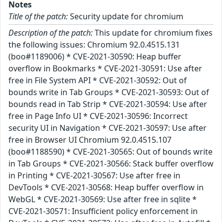
Notes
Title of the patch:
Security update for chromium
Description of the patch:
This update for chromium fixes
the following issues: Chromium 92.0.4515.131
(boo#1189006) * CVE-2021-30590: Heap buffer
overflow in Bookmarks * CVE-2021-30591: Use after
free in File System API * CVE-2021-30592: Out of
bounds write in Tab Groups * CVE-2021-30593: Out of
bounds read in Tab Strip * CVE-2021-30594: Use after
free in Page Info UI * CVE-2021-30596: Incorrect
security UI in Navigation * CVE-2021-30597: Use after
free in Browser UI Chromium 92.0.4515.107
(boo#1188590) * CVE-2021-30565: Out of bounds write
in Tab Groups * CVE-2021-30566: Stack buffer overflow
in Printing * CVE-2021-30567: Use after free in
DevTools * CVE-2021-30568: Heap buffer overflow in
WebGL * CVE-2021-30569: Use after free in sqlite *
CVE-2021-30571: Insufficient policy enforcement in