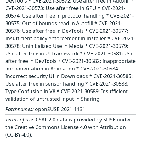
DevTools * CVE-2021-30572: Use after free in Autofill *
CVE-2021-30573: Use after free in GPU * CVE-2021-
30574: Use after free in protocol handling * CVE-2021-
30575: Out of bounds read in Autofill * CVE-2021-
30576: Use after free in DevTools * CVE-2021-30577:
Insufficient policy enforcement in Installer * CVE-2021-
30578: Uninitialized Use in Media * CVE-2021-30579:
Use after free in UI framework * CVE-2021-30581: Use
after free in DevTools * CVE-2021-30582: Inappropriate
implementation in Animation * CVE-2021-30584:
Incorrect security UI in Downloads * CVE-2021-30585:
Use after free in sensor handling * CVE-2021-30588:
Type Confusion in V8 * CVE-2021-30589: Insufficient
validation of untrusted input in Sharing
Patchnames:
openSUSE-2021-1131
Terms of use:
CSAF 2.0 data is provided by SUSE under
the Creative Commons License 4.0 with Attribution
(CC-BY-4.0).