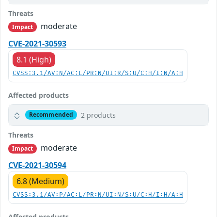
Threats
moderate
Impact
CVE-2021-30593
8.1 (High)
CVSS:3.1/AV:N/AC:L/PR:N/UI:R/S:U/C:H/I:N/A:H
Affected products
2 products
Recommended
Threats
moderate
Impact
CVE-2021-30594
6.8 (Medium)
CVSS:3.1/AV:P/AC:L/PR:N/UI:N/S:U/C:H/I:H/A:H
Affected products