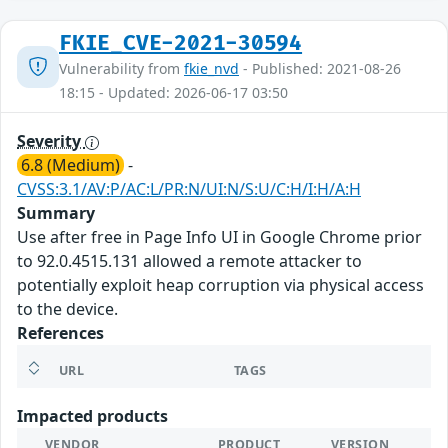
FKIE_CVE-2021-30594
Vulnerability from
fkie_nvd
- Published: 2021-08-26
18:15 - Updated: 2026-06-17 03:50
Severity
6.8 (Medium)
-
CVSS:3.1/AV:P/AC:L/PR:N/UI:N/S:U/C:H/I:H/A:H
Summary
Use after free in Page Info UI in Google Chrome prior
to 92.0.4515.131 allowed a remote attacker to
potentially exploit heap corruption via physical access
to the device.
References
URL
TAGS
Impacted products
VENDOR
PRODUCT
VERSION