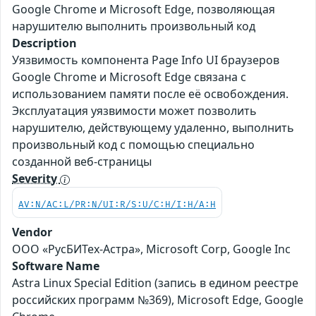
Google Chrome и Microsoft Edge, позволяющая
нарушителю выполнить произвольный код
Description
Уязвимость компонента Page Info UI браузеров
Google Chrome и Microsoft Edge связана с
использованием памяти после её освобождения.
Эксплуатация уязвимости может позволить
нарушителю, действующему удаленно, выполнить
произвольный код с помощью специально
созданной веб-страницы
Severity
AV:N/AC:L/PR:N/UI:R/S:U/C:H/I:H/A:H
Vendor
ООО «РусБИТех-Астра», Microsoft Corp, Google Inc
Software Name
Astra Linux Special Edition (запись в едином реестре
российских программ №369), Microsoft Edge, Google