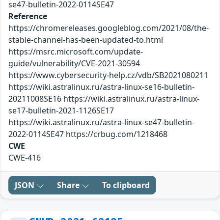
se47-bulletin-2022-0114SE47
Reference
https://chromereleases.googleblog.com/2021/08/the-
stable-channel-has-been-updated-to.html
https://msrc.microsoft.com/update-
guide/vulnerability/CVE-2021-30594
https://www.cybersecurity-help.cz/vdb/SB2021080211
https://wiki.astralinux.ru/astra-linux-se16-bulletin-
20211008SE16 https://wiki.astralinux.ru/astra-linux-
se17-bulletin-2021-1126SE17
https://wiki.astralinux.ru/astra-linux-se47-bulletin-
2022-0114SE47 https://crbug.com/1218468
CWE
CWE-416
JSON
Share
To clipboard