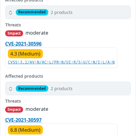
2 products
Recommended
Threats
moderate
Impact
CVE-2021-30596
4.3 (Medium)
CVSS:3.1/AV:N/AC:L/PR:N/UI:R/S:U/C:N/I:L/A:N
Affected products
2 products
Recommended
Threats
moderate
Impact
CVE-2021-30597
6.8 (Medium)