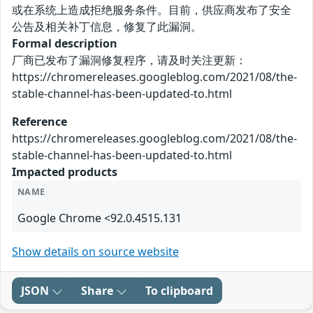
或在系统上造成拒绝服务条件。目前，供应商发布了安全
公告及相关补丁信息，修复了此漏洞。
Formal description
厂商已发布了漏洞修复程序，请及时关注更新：
https://chromereleases.googleblog.com/2021/08/the-
stable-channel-has-been-updated-to.html
Reference
https://chromereleases.googleblog.com/2021/08/the-
stable-channel-has-been-updated-to.html
Impacted products
NAME
Google Chrome <92.0.4515.131
Show details on source website
JSON
Share
To clipboard