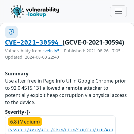
(GCVE-0-2021-30594)
CVE-2021-30594
Vulnerability from
cvelistv5
– Published: 2021-08-26 17:05 –
Updated: 2024-08-03 22:40
Summary
Use after free in Page Info UI in Google Chrome prior
to 92.0.4515.131 allowed a remote attacker to
potentially exploit heap corruption via physical access
to the device.
Severity
6.8 (Medium)
CVSS:3.1/AV:P/AC:L/PR:N/UI:N/S:U/C:H/I:H/A:H