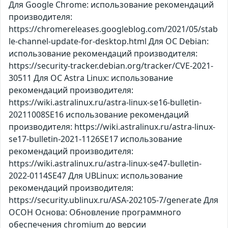
Для Google Chrome: использование рекомендаций
производителя:
https://chromereleases.googleblog.com/2021/05/stab
le-channel-update-for-desktop.html Для ОС Debian:
использование рекомендаций производителя:
https://security-tracker.debian.org/tracker/CVE-2021-
30511 Для ОС Astra Linux: использование
рекомендаций производителя:
https://wiki.astralinux.ru/astra-linux-se16-bulletin-
20211008SE16 использование рекомендаций
производителя: https://wiki.astralinux.ru/astra-linux-
se17-bulletin-2021-1126SE17 использование
рекомендаций производителя:
https://wiki.astralinux.ru/astra-linux-se47-bulletin-
2022-0114SE47 Для UBLinux: использование
рекомендаций производителя:
https://security.ublinux.ru/ASA-202105-7/generate Для
ОСОН Основа: Обновление программного
обеспечения chromium до версии