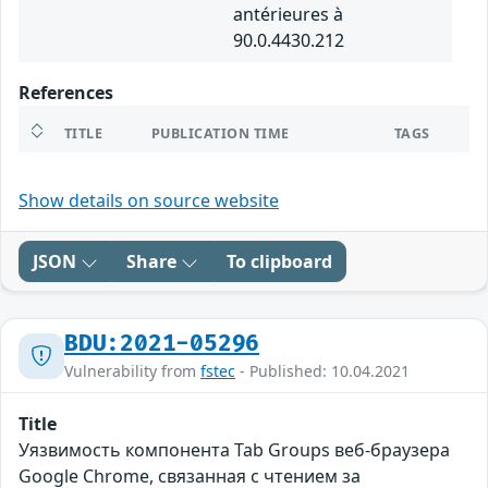
antérieures à
90.0.4430.212
References
TITLE
PUBLICATION TIME
TAGS
Show details on source website
JSON
Share
To clipboard
BDU:2021-05296
Vulnerability from
fstec
- Published: 10.04.2021
Title
Уязвимость компонента Tab Groups веб-браузера
Google Chrome, связанная с чтением за