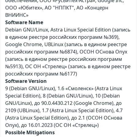
обеспечения, ООО «РусБИТех-Астра», Google Inc,
ООО «Юбитех», АО "НППКТ", АО «Концерн
ВНИИНС»
Software Name
Debian GNU/Linux, Astra Linux Special Edition (запись
в едином реестре российских программ №369),
Google Chrome, UBLinux (запись в едином реестре
российских программ №6874), ОСОН ОСнова Оnyx
(запись в едином реестре российских программ
№5913), ОС ОН «Стрелец» (запись в едином реестре
российских программ №6177)
Software Version
9 (Debian GNU/Linux), 1.6 «Смоленск» (Astra Linux
Special Edition), 8 (Debian GNU/Linux), 10 (Debian
GNU/Linux), до 90.0.4430.212 (Google Chrome), до
2109 (UBLinux), 1.7 (Astra Linux Special Edition), 4.7
(Astra Linux Special Edition), до 2.1 (ОСОН ОСнова
Оnyx), до 16.01.2023 (ОС ОН «Стрелец»)
Possible Mitigations