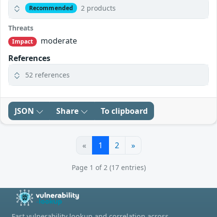
2 products
Recommended
Threats
moderate
Impact
References
52 references
JSON
Share
To clipboard
«
1
2
»
Page 1 of 2 (17 entries)
Fast vulnerability lookup and correlation across