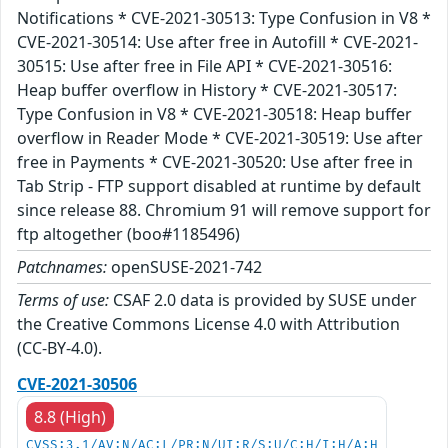
Notifications * CVE-2021-30513: Type Confusion in V8 *
CVE-2021-30514: Use after free in Autofill * CVE-2021-
30515: Use after free in File API * CVE-2021-30516:
Heap buffer overflow in History * CVE-2021-30517:
Type Confusion in V8 * CVE-2021-30518: Heap buffer
overflow in Reader Mode * CVE-2021-30519: Use after
free in Payments * CVE-2021-30520: Use after free in
Tab Strip - FTP support disabled at runtime by default
since release 88. Chromium 91 will remove support for
ftp altogether (boo#1185496)
Patchnames:
openSUSE-2021-742
Terms of use:
CSAF 2.0 data is provided by SUSE under
the Creative Commons License 4.0 with Attribution
(CC-BY-4.0).
CVE-2021-30506
8.8 (High)
CVSS:3.1/AV:N/AC:L/PR:N/UI:R/S:U/C:H/I:H/A:H