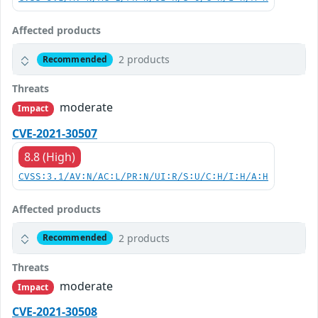
Affected products
2 products
Recommended
Threats
moderate
Impact
CVE-2021-30507
8.8 (High)
CVSS:3.1/AV:N/AC:L/PR:N/UI:R/S:U/C:H/I:H/A:H
Affected products
2 products
Recommended
Threats
moderate
Impact
CVE-2021-30508