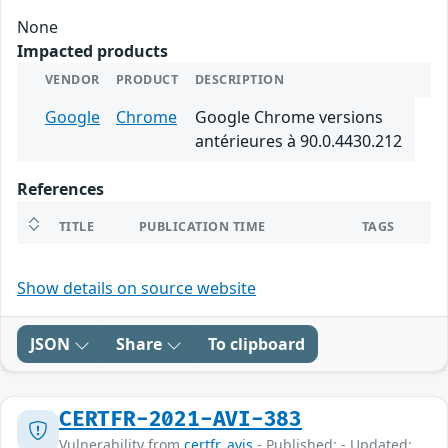
None
Impacted products
VENDOR
PRODUCT
DESCRIPTION
Google
Chrome
Google Chrome versions
antérieures à 90.0.4430.212
References
TITLE
PUBLICATION TIME
TAGS
Show details on source website
JSON
Share
To clipboard
CERTFR-2021-AVI-383
Vulnerability from
certfr_avis
- Published: - Updated: