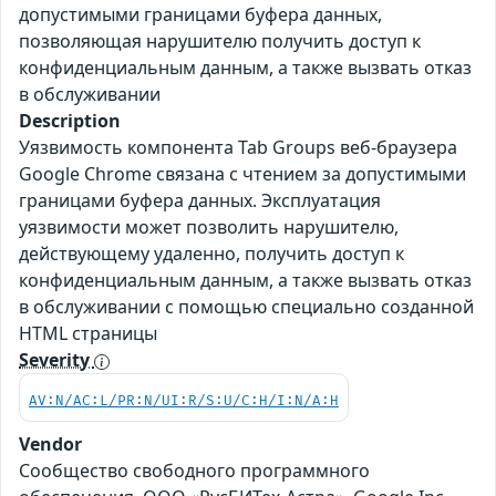
допустимыми границами буфера данных,
позволяющая нарушителю получить доступ к
конфиденциальным данным, а также вызвать отказ
в обслуживании
Description
Уязвимость компонента Tab Groups веб-браузера
Google Chrome связана с чтением за допустимыми
границами буфера данных. Эксплуатация
уязвимости может позволить нарушителю,
действующему удаленно, получить доступ к
конфиденциальным данным, а также вызвать отказ
в обслуживании с помощью специально созданной
HTML страницы
Severity
AV:N/AC:L/PR:N/UI:R/S:U/C:H/I:N/A:H
Vendor
Сообщество свободного программного