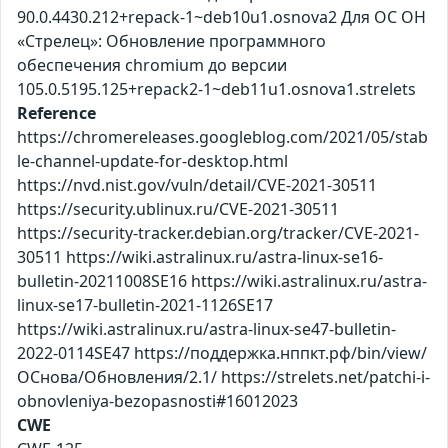
90.0.4430.212+repack-1~deb10u1.osnova2 Для ОС ОН
«Стрелец»: Обновление программного
обеспечения chromium до версии
105.0.5195.125+repack2-1~deb11u1.osnova1.strelets
Reference
https://chromereleases.googleblog.com/2021/05/stab
le-channel-update-for-desktop.html
https://nvd.nist.gov/vuln/detail/CVE-2021-30511
https://security.ublinux.ru/CVE-2021-30511
https://security-tracker.debian.org/tracker/CVE-2021-
30511 https://wiki.astralinux.ru/astra-linux-se16-
bulletin-20211008SE16 https://wiki.astralinux.ru/astra-
linux-se17-bulletin-2021-1126SE17
https://wiki.astralinux.ru/astra-linux-se47-bulletin-
2022-0114SE47 https://поддержка.нппкт.рф/bin/view/
ОСнова/Обновления/2.1/ https://strelets.net/patchi-i-
obnovleniya-bezopasnosti#16012023
CWE