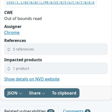
CVSS:3.1/AV:N/AC:L/PR:N/UI:R/S:U/C:H/I:N/A:H
CWE
Out of bounds read
Assigner
Chrome
References
5 references
Impacted products
1 product
Show details on NVD website
JSON
Share
To clipboard
Related vulnerabilities
Comments
17
0