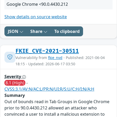
Google Chrome <90.0.4430.212
Show details on source website
JSON
Share
To clipboard
FKIE_CVE-2021-30511
Vulnerability from
fkie_nvd
- Published: 2021-06-04
18:15 - Updated: 2026-06-17 03:50
Severity
8.1 (High)
-
CVSS:3.1/AV:N/AC:L/PR:N/UI:R/S:U/C:H/I:N/A:H
Summary
Out of bounds read in Tab Groups in Google Chrome
prior to 90.0.4430.212 allowed an attacker who
convinced a user to install a malicious extension to