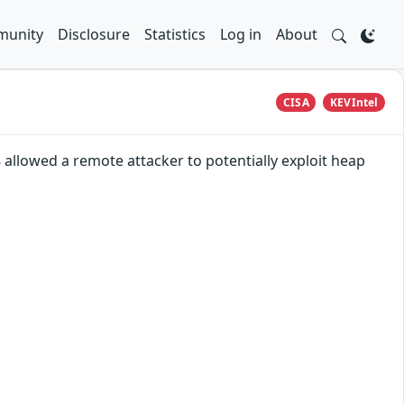
unity
Disclosure
Statistics
Log in
About
CISA
KEVIntel
8 allowed a remote attacker to potentially exploit heap