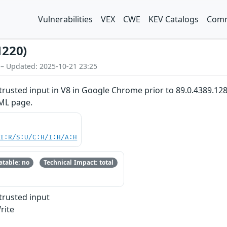
Vulnerabilities
VEX
CWE
KEV Catalogs
Comm
1220)
 – Updated: 2025-10-21 23:25
untrusted input in V8 in Google Chrome prior to 89.0.4389.12
TML page.
UI:R/S:U/C:H/I:H/A:H
table: no
Technical Impact: total
ntrusted input
rite