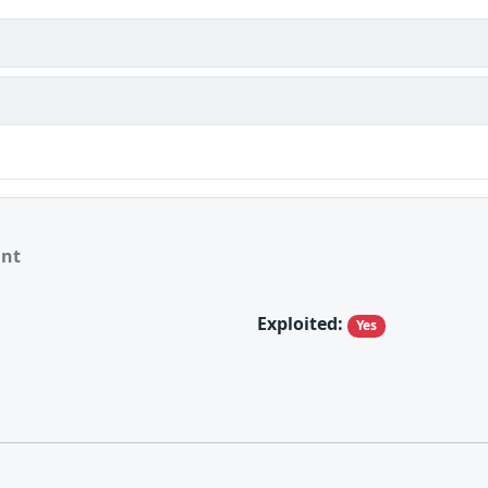
ant
Exploited:
Yes