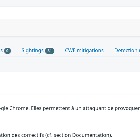
es
Sightings
CWE mitigations
Detection 
0
31
gle Chrome. Elles permettent à un attaquant de provoquer u
ention des correctifs (cf. section Documentation).