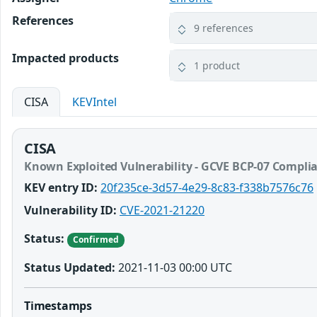
References
9 references
Impacted products
1 product
CISA
KEVIntel
CISA
Known Exploited Vulnerability - GCVE BCP-07 Compli
KEV entry ID:
20f235ce-3d57-4e29-8c83-f338b7576c76
Vulnerability ID:
CVE-2021-21220
Status:
Confirmed
Status Updated:
2021-11-03 00:00 UTC
Timestamps