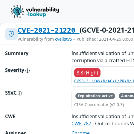
(GCVE-0-2021-2
CVE-2021-21220
Vulnerability from
cvelistv5
– Published: 2021-04-26 00:00
Summary
Insufficient validation of 
corruption via a crafted H
Severity
8.8 (High)
CVSS:3.1/AV:N/AC:L/PR:N/
SSVC
Exploitation: active
Automa
CISA Coordinator (v2.0.3)
CWE
Insufficient validation of u
CWE-787
- Out-of-bounds W
Assigner
Chrome