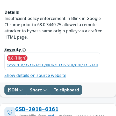
Details
Insufficient policy enforcement in Blink in Google
Chrome prior to 68.0.3440.75 allowed a remote
attacker to bypass same origin policy via a crafted
HTML page.
Severity
8.8 (High)
CVSS:3.0/AV:N/AC:L/PR:N/UI:R/S:U/C:H/I:H/A:H
Show details on source website
JSON
Share
To clipboard
GSD-2018-6161
Vulnerability from
gsd
- Updated: 2023-12-13 01:22