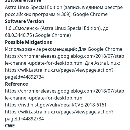
Software Name
Astra Linux Special Edition (запись в едином реестре
российских программ №369), Google Chrome
Software Version
1.6 «Смоленск» (Astra Linux Special Edition), до
68.0.3440.75 (Google Chrome)
Possible Mitigations
Использование рекомендаций: Для Google Chrome:
https://chromereleases.googleblog.com/2018/07/stab
le-channel-update-for-desktop.html Для Astra Linux:
https://wiki.astralinux.ru/pages/viewpage.action?
pageId=44892734
Reference
https://chromereleases.googleblog.com/2018/07/stab
le-channel-update-for-desktop.html
https://nvd.nist.gov/vuln/detail/CVE-2018-6161
https://wiki.astralinux.ru/pages/viewpage.action?
pageId=44892734
CWE