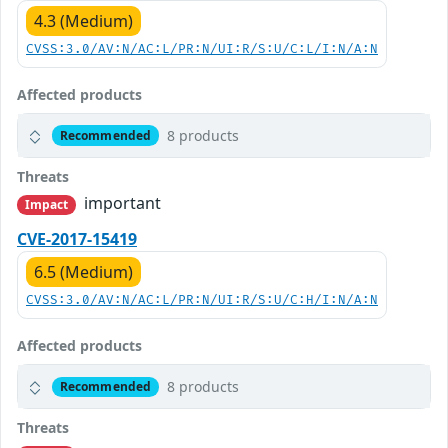
4.3 (Medium)
CVSS:3.0/AV:N/AC:L/PR:N/UI:R/S:U/C:L/I:N/A:N
Affected products
8 products
Recommended
Threats
important
Impact
CVE-2017-15419
6.5 (Medium)
CVSS:3.0/AV:N/AC:L/PR:N/UI:R/S:U/C:H/I:N/A:N
Affected products
8 products
Recommended
Threats