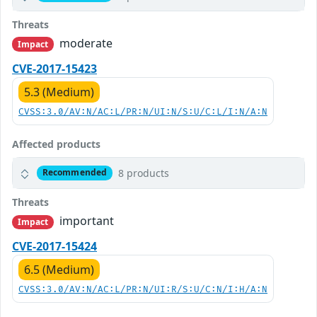
Threats
moderate
Impact
CVE-2017-15423
5.3 (Medium)
CVSS:3.0/AV:N/AC:L/PR:N/UI:N/S:U/C:L/I:N/A:N
Affected products
8 products
Recommended
Threats
important
Impact
CVE-2017-15424
6.5 (Medium)
CVSS:3.0/AV:N/AC:L/PR:N/UI:R/S:U/C:N/I:H/A:N