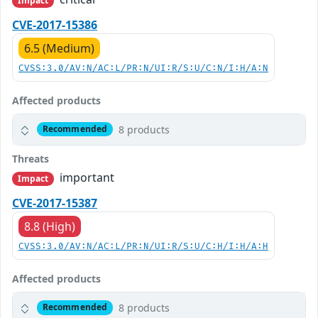
Impact
CVE-2017-15386
6.5 (Medium)
CVSS:3.0/AV:N/AC:L/PR:N/UI:R/S:U/C:N/I:H/A:N
Affected products
8 products
Recommended
Threats
important
Impact
CVE-2017-15387
8.8 (High)
CVSS:3.0/AV:N/AC:L/PR:N/UI:R/S:U/C:H/I:H/A:H
Affected products
8 products
Recommended