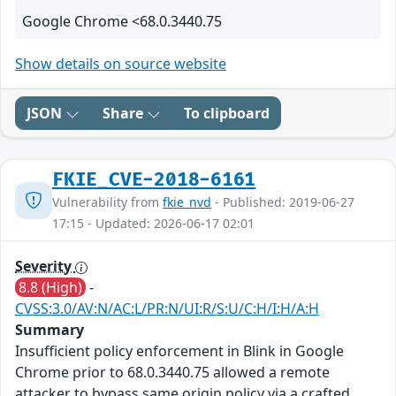
Google Chrome <68.0.3440.75
Show details on source website
JSON
Share
To clipboard
FKIE_CVE-2018-6161
Vulnerability from
fkie_nvd
- Published: 2019-06-27
17:15 - Updated: 2026-06-17 02:01
Severity
8.8 (High)
-
CVSS:3.0/AV:N/AC:L/PR:N/UI:R/S:U/C:H/I:H/A:H
Summary
Insufficient policy enforcement in Blink in Google
Chrome prior to 68.0.3440.75 allowed a remote
attacker to bypass same origin policy via a crafted