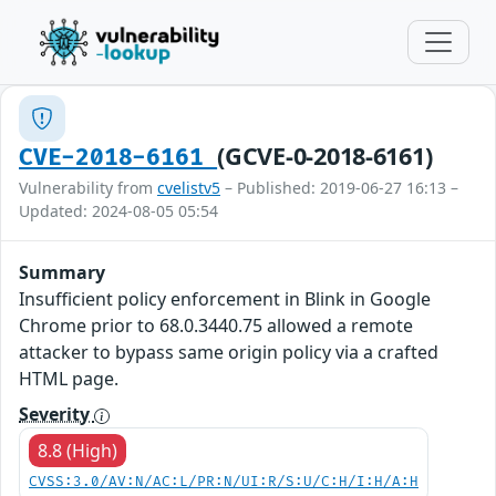
(GCVE-0-2018-6161)
CVE-2018-6161
Vulnerability from
cvelistv5
– Published: 2019-06-27 16:13 –
Updated: 2024-08-05 05:54
Summary
Insufficient policy enforcement in Blink in Google
Chrome prior to 68.0.3440.75 allowed a remote
attacker to bypass same origin policy via a crafted
HTML page.
Severity
8.8 (High)
CVSS:3.0/AV:N/AC:L/PR:N/UI:R/S:U/C:H/I:H/A:H