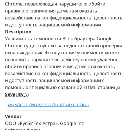
Chrome, позволяющая нарушителю обойти
правило ограничения домена и оказать
воздействие на конфиденциальность, целостность
и доступность защищаемой информации
Description
Уязвимость компонента Blink браузера Google
Chrome существует из-за недостаточной проверки
входных данных. Эксплуатация уязвимости может
позволить нарушителю, действующему удалённо,
обойти правило ограничения домена и оказать
воздействие на конфиденциальность, целостность
и доступность защищаемой информации с
помощью специально созданной HTML-страницы
Severity
AV:N/AC:L/PR:N/UI:R/S:U/C:H/I:H/A:H
Vendor
ООО «РусБИТех-Астра», Google Inc