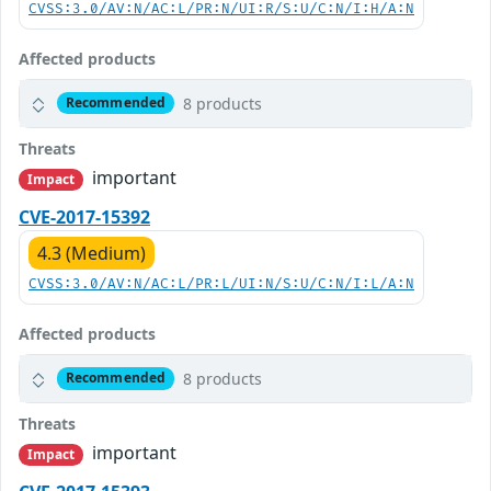
CVSS:3.0/AV:N/AC:L/PR:N/UI:R/S:U/C:N/I:H/A:N
Affected products
8 products
Recommended
Threats
important
Impact
CVE-2017-15392
4.3 (Medium)
CVSS:3.0/AV:N/AC:L/PR:L/UI:N/S:U/C:N/I:L/A:N
Affected products
8 products
Recommended
Threats
important
Impact