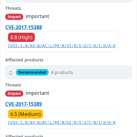
Threats
important
Impact
CVE-2017-15388
8.8 (High)
CVSS:3.0/AV:N/AC:L/PR:N/UI:R/S:U/C:H/I:H/A:H
Affected products
8 products
Recommended
Threats
important
Impact
CVE-2017-15389
6.5 (Medium)
CVSS:3.0/AV:N/AC:L/PR:N/UI:R/S:U/C:N/I:H/A:N
Affected products