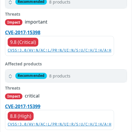
8 products
Recommended
Threats
important
Impact
CVE-2017-15398
9.8 (Critical)
CVSS:3.0/AV:N/AC:L/PR:N/UI:N/S:U/C:H/I:H/A:H
Affected products
8 products
Recommended
Threats
critical
Impact
CVE-2017-15399
8.8 (High)
CVSS:3.0/AV:N/AC:L/PR:N/UI:R/S:U/C:H/I:H/A:H