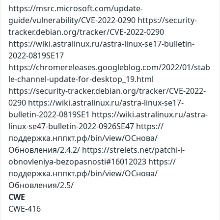
https://msrc.microsoft.com/update-
guide/vulnerability/CVE-2022-0290 https://security-
tracker.debian.org/tracker/CVE-2022-0290
https://wiki.astralinux.ru/astra-linux-se17-bulletin-
2022-0819SE17
https://chromereleases.googleblog.com/2022/01/stab
le-channel-update-for-desktop_19.html
https://security-tracker.debian.org/tracker/CVE-2022-
0290 https://wiki.astralinux.ru/astra-linux-se17-
bulletin-2022-0819SE1 https://wiki.astralinux.ru/astra-
linux-se47-bulletin-2022-0926SE47 https://
поддержка.нппкт.рф/bin/view/ОСнова/
Обновления/2.4.2/ https://strelets.net/patchi-i-
obnovleniya-bezopasnosti#16012023 https://
поддержка.нппкт.рф/bin/view/ОСнова/
Обновления/2.5/
CWE
CWE-416