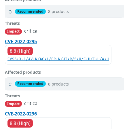
8 products
Recommended
Threats
critical
Impact
CVE-2022-0295
8.8 (High)
CVSS:3.1/AV:N/AC:L/PR:N/UI:R/S:U/C:H/I:H/A:H
Affected products
8 products
Recommended
Threats
critical
Impact
CVE-2022-0296
8.8 (High)