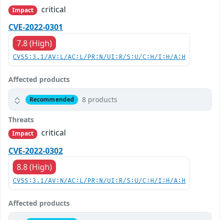
critical
Impact
CVE-2022-0301
7.8 (High)
CVSS:3.1/AV:L/AC:L/PR:N/UI:R/S:U/C:H/I:H/A:H
Affected products
8 products
Recommended
Threats
critical
Impact
CVE-2022-0302
8.8 (High)
CVSS:3.1/AV:N/AC:L/PR:N/UI:R/S:U/C:H/I:H/A:H
Affected products