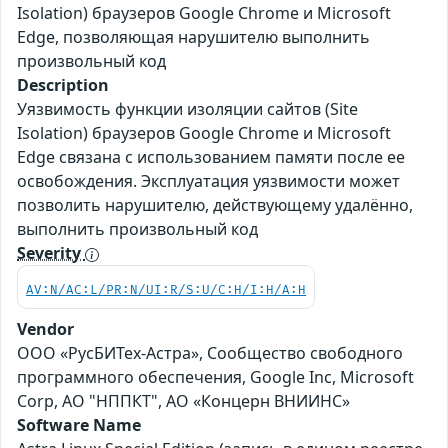
Isolation) браузеров Google Chrome и Microsoft
Edge, позволяющая нарушителю выполнить
произвольный код
Description
Уязвимость функции изоляции сайтов (Site
Isolation) браузеров Google Chrome и Microsoft
Edge связана с использованием памяти после ее
освобождения. Эксплуатация уязвимости может
позволить нарушителю, действующему удалённо,
выполнить произвольный код
Severity
AV:N/AC:L/PR:N/UI:R/S:U/C:H/I:H/A:H
Vendor
ООО «РусБИТех-Астра», Сообщество свободного
программного обеспечения, Google Inc, Microsoft
Corp, АО "НППКТ", АО «Концерн ВНИИНС»
Software Name