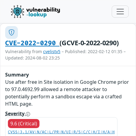
(GCVE-0-2022-0290)
CVE-2022-0290
Vulnerability from
cvelistv5
– Published: 2022-02-12 01:35 –
Updated: 2024-08-02 23:25
Summary
Use after free in Site isolation in Google Chrome prior
to 97.0.4692.99 allowed a remote attacker to
potentially perform a sandbox escape via a crafted
HTML page.
Severity
9.6 (Critical)
CVSS:3.1/AV:N/AC:L/PR:N/UI:R/S:C/C:H/I:H/A:H