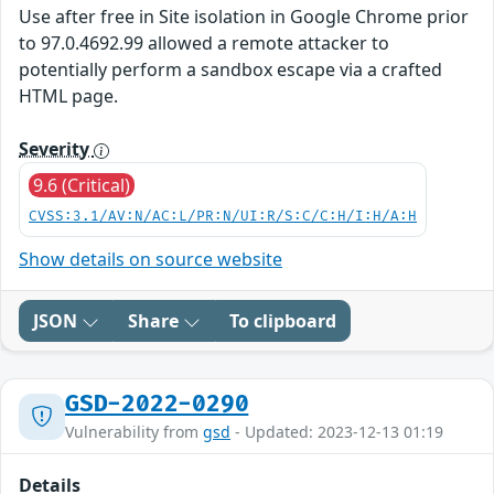
Use after free in Site isolation in Google Chrome prior
to 97.0.4692.99 allowed a remote attacker to
potentially perform a sandbox escape via a crafted
HTML page.
Severity
9.6 (Critical)
CVSS:3.1/AV:N/AC:L/PR:N/UI:R/S:C/C:H/I:H/A:H
Show details on source website
JSON
Share
To clipboard
GSD-2022-0290
Vulnerability from
gsd
- Updated: 2023-12-13 01:19
Details