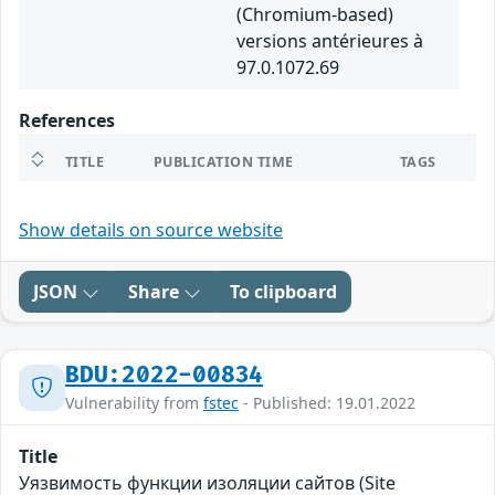
(Chromium-based)
versions antérieures à
97.0.1072.69
References
TITLE
PUBLICATION TIME
TAGS
Show details on source website
JSON
Share
To clipboard
BDU:2022-00834
Vulnerability from
fstec
- Published: 19.01.2022
Title
Уязвимость функции изоляции сайтов (Site