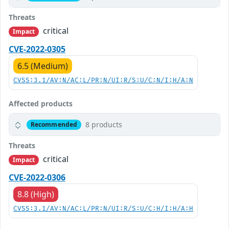
Threats
critical
Impact
CVE-2022-0305
6.5 (Medium)
CVSS:3.1/AV:N/AC:L/PR:N/UI:R/S:U/C:N/I:H/A:N
Affected products
8 products
Recommended
Threats
critical
Impact
CVE-2022-0306
8.8 (High)
CVSS:3.1/AV:N/AC:L/PR:N/UI:R/S:U/C:H/I:H/A:H