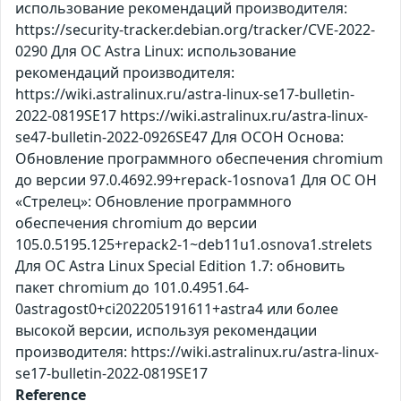
использование рекомендаций производителя:
https://security-tracker.debian.org/tracker/CVE-2022-
0290 Для ОС Astra Linux: использование
рекомендаций производителя:
https://wiki.astralinux.ru/astra-linux-se17-bulletin-
2022-0819SE17 https://wiki.astralinux.ru/astra-linux-
se47-bulletin-2022-0926SE47 Для ОСОН Основа:
Обновление программного обеспечения chromium
до версии 97.0.4692.99+repack-1osnova1 Для ОС ОН
«Стрелец»: Обновление программного
обеспечения chromium до версии
105.0.5195.125+repack2-1~deb11u1.osnova1.strelets
Для ОС Astra Linux Special Edition 1.7: обновить
пакет chromium до 101.0.4951.64-
0astragost0+ci202205191611+astra4 или более
высокой версии, используя рекомендации
производителя: https://wiki.astralinux.ru/astra-linux-
se17-bulletin-2022-0819SE17
Reference