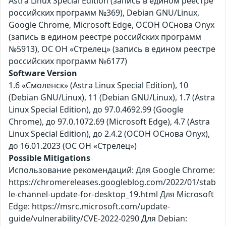
Astra Linux Special Edition (запись в едином реестре
российских программ №369), Debian GNU/Linux,
Google Chrome, Microsoft Edge, ОСОН ОСнова Оnyx
(запись в едином реестре российских программ
№5913), ОС ОН «Стрелец» (запись в едином реестре
российских программ №6177)
Software Version
1.6 «Смоленск» (Astra Linux Special Edition), 10
(Debian GNU/Linux), 11 (Debian GNU/Linux), 1.7 (Astra
Linux Special Edition), до 97.0.4692.99 (Google
Chrome), до 97.0.1072.69 (Microsoft Edge), 4.7 (Astra
Linux Special Edition), до 2.4.2 (ОСОН ОСнова Оnyx),
до 16.01.2023 (ОС ОН «Стрелец»)
Possible Mitigations
Использование рекомендаций: Для Google Chrome:
https://chromereleases.googleblog.com/2022/01/stab
le-channel-update-for-desktop_19.html Для Microsoft
Edge: https://msrc.microsoft.com/update-
guide/vulnerability/CVE-2022-0290 Для Debian: