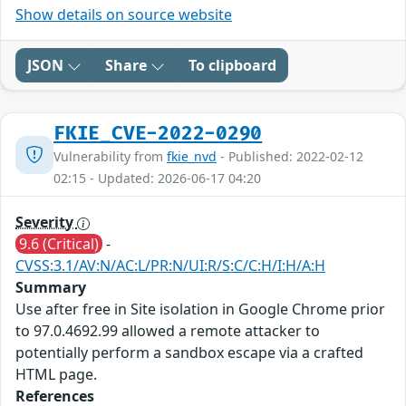
Show details on source website
JSON
Share
To clipboard
FKIE_CVE-2022-0290
Vulnerability from
fkie_nvd
- Published: 2022-02-12
02:15 - Updated: 2026-06-17 04:20
Severity
9.6 (Critical)
-
CVSS:3.1/AV:N/AC:L/PR:N/UI:R/S:C/C:H/I:H/A:H
Summary
Use after free in Site isolation in Google Chrome prior
to 97.0.4692.99 allowed a remote attacker to
potentially perform a sandbox escape via a crafted
HTML page.
References