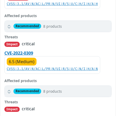
CVSS:3.1/AV:N/AC:L/PR:N/UI:R/S:U/C:H/I:H/A:H
Affected products
8 products
Recommended
Threats
critical
Impact
CVE-2022-0309
6.5 (Medium)
CVSS:3.1/AV:N/AC:L/PR:N/UI:R/S:U/C:N/I:H/A:N
Affected products
8 products
Recommended
Threats
critical
Impact