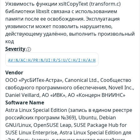
Уязвимость функции xsltCopyText (transform.c)
библиотеки libxslt связана с использованием
памяти после ее освобождения. Эксплуатация
уязвимости может позволить нарушителю,
действующему удалённо, выполнить произвольный
код
Severity
AV:N/AC:H/PR:N/UI:R/S:U/C:H/I:H/A:H
Vendor
ООО «РусБИТех-Астра», Canonical Ltd., Сообщество
свободного программного обеспечения, Novell Inc.,
Daniel Veillard, АО «ИВК», АО «Концерн ВНИИНС»
Software Name
Astra Linux Special Edition (запись в едином реестре
российских программ №369), Ubuntu, Debian
GNU/Linux, OpenSUSE Leap, SUSE Package Hub for
SUSE Linux Enterprise, Astra Linux Special Edition для