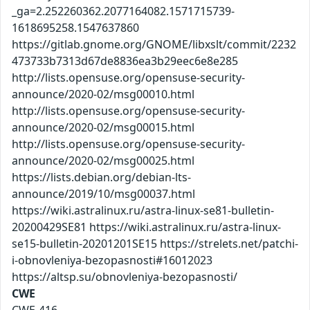
_ga=2.252260362.2077164082.1571715739-
1618695258.1547637860
https://gitlab.gnome.org/GNOME/libxslt/commit/2232
473733b7313d67de8836ea3b29eec6e8e285
http://lists.opensuse.org/opensuse-security-
announce/2020-02/msg00010.html
http://lists.opensuse.org/opensuse-security-
announce/2020-02/msg00015.html
http://lists.opensuse.org/opensuse-security-
announce/2020-02/msg00025.html
https://lists.debian.org/debian-lts-
announce/2019/10/msg00037.html
https://wiki.astralinux.ru/astra-linux-se81-bulletin-
20200429SE81 https://wiki.astralinux.ru/astra-linux-
se15-bulletin-20201201SE15 https://strelets.net/patchi-
i-obnovleniya-bezopasnosti#16012023
https://altsp.su/obnovleniya-bezopasnosti/
CWE