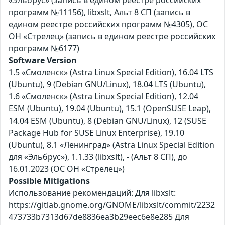
«Эльбрус» (запись в едином реестре российских
программ №11156), libxslt, Альт 8 СП (запись в
едином реестре российских программ №4305), ОС
ОН «Стрелец» (запись в едином реестре российских
программ №6177)
Software Version
1.5 «Смоленск» (Astra Linux Special Edition), 16.04 LTS
(Ubuntu), 9 (Debian GNU/Linux), 18.04 LTS (Ubuntu),
1.6 «Смоленск» (Astra Linux Special Edition), 12.04
ESM (Ubuntu), 19.04 (Ubuntu), 15.1 (OpenSUSE Leap),
14.04 ESM (Ubuntu), 8 (Debian GNU/Linux), 12 (SUSE
Package Hub for SUSE Linux Enterprise), 19.10
(Ubuntu), 8.1 «Ленинград» (Astra Linux Special Edition
для «Эльбрус»), 1.1.33 (libxslt), - (Альт 8 СП), до
16.01.2023 (ОС ОН «Стрелец»)
Possible Mitigations
Использование рекомендаций: Для libxslt:
https://gitlab.gnome.org/GNOME/libxslt/commit/2232
473733b7313d67de8836ea3b29eec6e8e285 Для