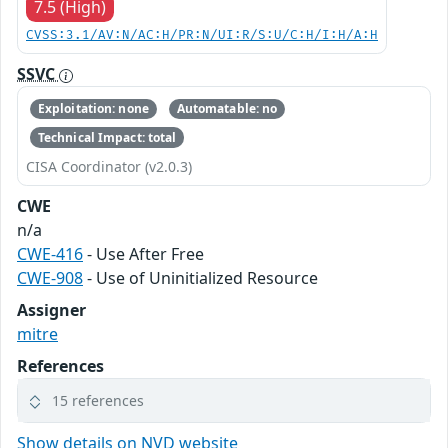
7.5 (High)
CVSS:3.1/AV:N/AC:H/PR:N/UI:R/S:U/C:H/I:H/A:H
SSVC
Exploitation: none
Automatable: no
Technical Impact: total
CISA Coordinator (v2.0.3)
CWE
n/a
CWE-416
- Use After Free
CWE-908
- Use of Uninitialized Resource
Assigner
mitre
References
15 references
Show details on NVD website