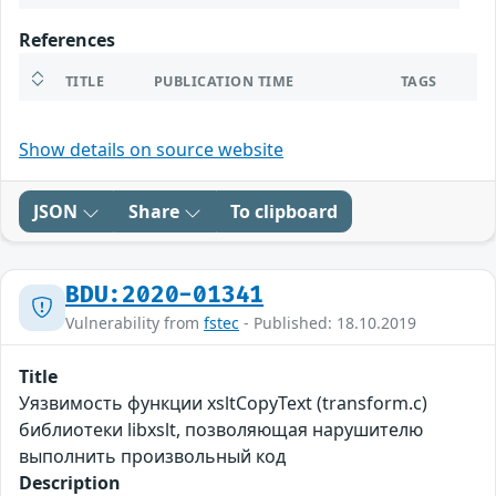
References
TITLE
PUBLICATION TIME
TAGS
Show details on source website
JSON
Share
To clipboard
BDU:2020-01341
Vulnerability from
fstec
- Published: 18.10.2019
Title
Уязвимость функции xsltCopyText (transform.c)
библиотеки libxslt, позволяющая нарушителю
выполнить произвольный код
Description