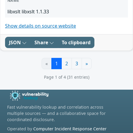
NAME
libxslt libxslt 1.1.33
Show details on source website
JSON
Share
To clipboard
«
1
2
3
»
Page 1 of 4 (31 entries)
Fast vulnerability lookup and correlation across
multiple sources — and a collaborative space for
coordinated disclosure.
Operated by
Computer Incident Response Center