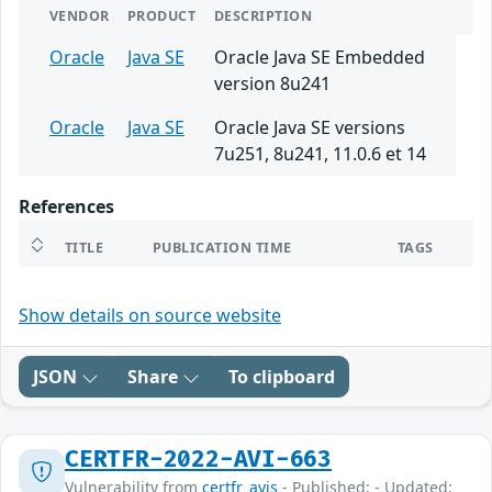
VENDOR
PRODUCT
DESCRIPTION
Oracle
Java SE
Oracle Java SE Embedded
version 8u241
Oracle
Java SE
Oracle Java SE versions
7u251, 8u241, 11.0.6 et 14
References
TITLE
PUBLICATION TIME
TAGS
Show details on source website
JSON
Share
To clipboard
CERTFR-2022-AVI-663
Vulnerability from
certfr_avis
- Published: - Updated: