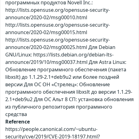
программных продуктов Novell Inc.:
http://lists.opensuse.org/opensuse-security-
announce/2020-02/msg00010.html
http://lists.opensuse.org/opensuse-security-
announce/2020-02/msg00015.html
http://lists.opensuse.org/opensuse-security-
announce/2020-02/msg00025.html Для Debian
GNU/Linux: https://lists.debian.org/debian-lts-
announce/2019/10/msg00037.html Для Astra Linux:
Обновление программного обеспечения (пакета
libxslt) до 1.1.29-2.1+deb9u2 или более поздней
версии Для ОС ОН «Стрелец»: Обновление
программного обеспечения libxslt до версии 1.1.29-
2.1+deb9u2 Для ОС Альт 8 СП: установка обновления
из публичного репозитория программного
средства
Reference
https://people.canonical.com/~ubuntu-
security/cve/2019/CVE-2019-18197.html?