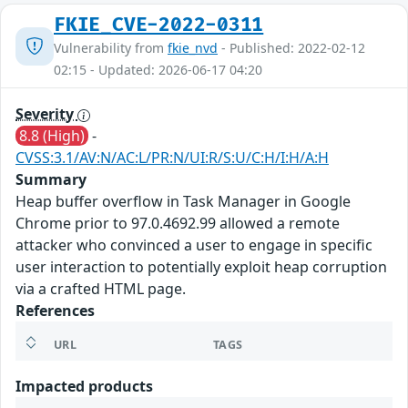
FKIE_CVE-2022-0311
Vulnerability from
fkie_nvd
- Published: 2022-02-12
02:15 - Updated: 2026-06-17 04:20
Severity
8.8 (High)
-
CVSS:3.1/AV:N/AC:L/PR:N/UI:R/S:U/C:H/I:H/A:H
Summary
Heap buffer overflow in Task Manager in Google
Chrome prior to 97.0.4692.99 allowed a remote
attacker who convinced a user to engage in specific
user interaction to potentially exploit heap corruption
via a crafted HTML page.
References
URL
TAGS
Impacted products