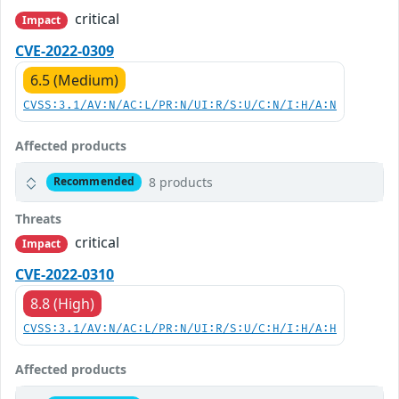
critical
Impact
CVE-2022-0309
6.5 (Medium)
CVSS:3.1/AV:N/AC:L/PR:N/UI:R/S:U/C:N/I:H/A:N
Affected products
8 products
Recommended
Threats
critical
Impact
CVE-2022-0310
8.8 (High)
CVSS:3.1/AV:N/AC:L/PR:N/UI:R/S:U/C:H/I:H/A:H
Affected products