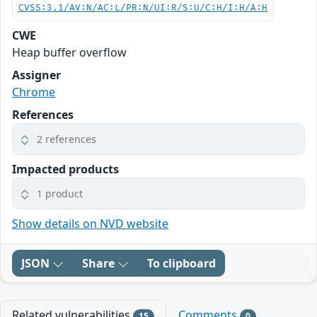
CVSS:3.1/AV:N/AC:L/PR:N/UI:R/S:U/C:H/I:H/A:H
CWE
Heap buffer overflow
Assigner
Chrome
References
2 references
Impacted products
1 product
Show details on NVD website
JSON
Share
To clipboard
Related vulnerabilities
Comments
15
0