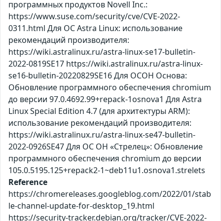
программных продуктов Novell Inc.:
https://www.suse.com/security/cve/CVE-2022-
0311.html Для ОС Astra Linux: использование
рекомендаций производителя:
https://wiki.astralinux.ru/astra-linux-se17-bulletin-
2022-0819SE17 https://wiki.astralinux.ru/astra-linux-
se16-bulletin-20220829SE16 Для ОСОН Основа:
Обновление программного обеспечения chromium
до версии 97.0.4692.99+repack-1osnova1 Для Astra
Linux Special Edition 4.7 (для архитектуры ARM):
использование рекомендаций производителя:
https://wiki.astralinux.ru/astra-linux-se47-bulletin-
2022-0926SE47 Для ОС ОН «Стрелец»: Обновление
программного обеспечения chromium до версии
105.0.5195.125+repack2-1~deb11u1.osnova1.strelets
Reference
https://chromereleases.googleblog.com/2022/01/stab
le-channel-update-for-desktop_19.html
https://security-tracker.debian.org/tracker/CVE-2022-