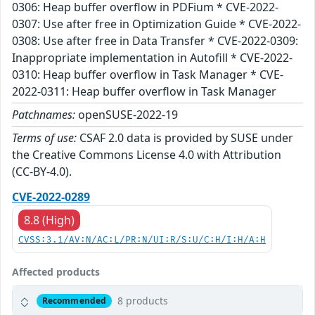
0306: Heap buffer overflow in PDFium * CVE-2022-
0307: Use after free in Optimization Guide * CVE-2022-
0308: Use after free in Data Transfer * CVE-2022-0309:
Inappropriate implementation in Autofill * CVE-2022-
0310: Heap buffer overflow in Task Manager * CVE-
2022-0311: Heap buffer overflow in Task Manager
Patchnames:
openSUSE-2022-19
Terms of use:
CSAF 2.0 data is provided by SUSE under
the Creative Commons License 4.0 with Attribution
(CC-BY-4.0).
CVE-2022-0289
8.8 (High)
CVSS:3.1/AV:N/AC:L/PR:N/UI:R/S:U/C:H/I:H/A:H
Affected products
8 products
Recommended