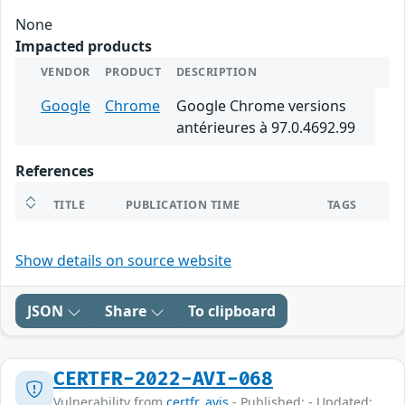
None
Impacted products
VENDOR
PRODUCT
DESCRIPTION
Google
Chrome
Google Chrome versions
antérieures à 97.0.4692.99
References
TITLE
PUBLICATION TIME
TAGS
Show details on source website
JSON
Share
To clipboard
CERTFR-2022-AVI-068
Vulnerability from
certfr_avis
- Published: - Updated: