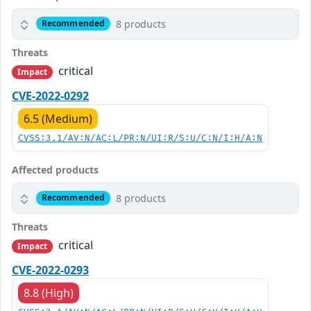
8 products
Recommended
Threats
critical
Impact
CVE-2022-0292
6.5 (Medium)
CVSS:3.1/AV:N/AC:L/PR:N/UI:R/S:U/C:N/I:H/A:N
Affected products
8 products
Recommended
Threats
critical
Impact
CVE-2022-0293
8.8 (High)