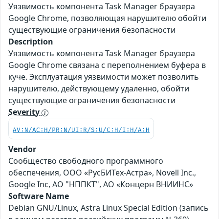
Уязвимость компонента Task Manager браузера
Google Chrome, позволяющая нарушителю обойти
существующие ограничения безопасности
Description
Уязвимость компонента Task Manager браузера
Google Chrome связана с переполнением буфера в
куче. Эксплуатация уязвимости может позволить
нарушителю, действующему удаленно, обойти
существующие ограничения безопасности
Severity
AV:N/AC:H/PR:N/UI:R/S:U/C:H/I:H/A:H
Vendor
Сообщество свободного программного
обеспечения, ООО «РусБИТех-Астра», Novell Inc.,
Google Inc, АО "НППКТ", АО «Концерн ВНИИНС»
Software Name
Debian GNU/Linux, Astra Linux Special Edition (запись