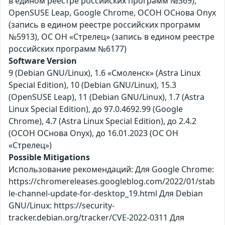
в едином реестре российских программ №369),
OpenSUSE Leap, Google Chrome, ОСОН ОСнова Оnyx
(запись в едином реестре российских программ
№5913), ОС ОН «Стрелец» (запись в едином реестре
российских программ №6177)
Software Version
9 (Debian GNU/Linux), 1.6 «Смоленск» (Astra Linux
Special Edition), 10 (Debian GNU/Linux), 15.3
(OpenSUSE Leap), 11 (Debian GNU/Linux), 1.7 (Astra
Linux Special Edition), до 97.0.4692.99 (Google
Chrome), 4.7 (Astra Linux Special Edition), до 2.4.2
(ОСОН ОСнова Оnyx), до 16.01.2023 (ОС ОН
«Стрелец»)
Possible Mitigations
Использование рекомендаций: Для Google Chrome:
https://chromereleases.googleblog.com/2022/01/stab
le-channel-update-for-desktop_19.html Для Debian
GNU/Linux: https://security-
tracker.debian.org/tracker/CVE-2022-0311 Для