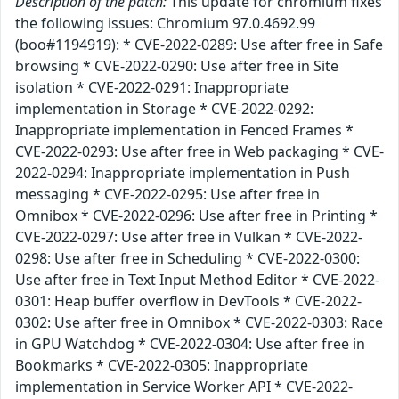
Description of the patch:
This update for chromium fixes
the following issues: Chromium 97.0.4692.99
(boo#1194919): * CVE-2022-0289: Use after free in Safe
browsing * CVE-2022-0290: Use after free in Site
isolation * CVE-2022-0291: Inappropriate
implementation in Storage * CVE-2022-0292:
Inappropriate implementation in Fenced Frames *
CVE-2022-0293: Use after free in Web packaging * CVE-
2022-0294: Inappropriate implementation in Push
messaging * CVE-2022-0295: Use after free in
Omnibox * CVE-2022-0296: Use after free in Printing *
CVE-2022-0297: Use after free in Vulkan * CVE-2022-
0298: Use after free in Scheduling * CVE-2022-0300:
Use after free in Text Input Method Editor * CVE-2022-
0301: Heap buffer overflow in DevTools * CVE-2022-
0302: Use after free in Omnibox * CVE-2022-0303: Race
in GPU Watchdog * CVE-2022-0304: Use after free in
Bookmarks * CVE-2022-0305: Inappropriate
implementation in Service Worker API * CVE-2022-