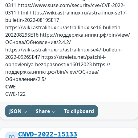
0311 https://www.suse.com/security/cve/CVE-2022-
0311.html https://wiki.astralinux.ru/astra-linux-se17-
bulletin-2022-0819SE17
https://wiki.astralinux.ru/astra-linux-se16-bulletin-
20220829SE16 https://поддержка.нппкт.рф/bin/view/
ОСнова/Обновления/2.4.2/
https://wiki.astralinux.ru/astra-linux-se47-bulletin-
2022-0926SE47 https://strelets.net/patchi-i-
obnovleniya-bezopasnosti#16012023 https://
поддержка.нппкт.рф/bin/view/ОСнова/
Обновления/2.5/
CWE
CWE-122
JSON
Share
To clipboard
CNVD-2022-15133