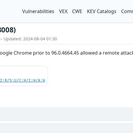
Vulnerabilities
VEX
CWE
KEV Catalogs
Comm
8008)
 – Updated: 2024-08-04 01:30
Google Chrome prior to 96.0.4664.45 allowed a remote attacke
UI:R/S:U/C:H/I:H/A:H