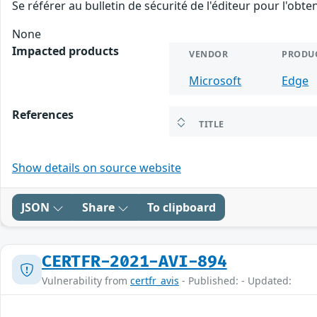
Se référer au bulletin de sécurité de l'éditeur pour l'obt
None
Impacted products
VENDOR
PRODU
Microsoft
Edge
References
TITLE
Show details on source website
JSON
Share
To clipboard
CERTFR-2021-AVI-894
Vulnerability from
certfr_avis
- Published: - Updated: