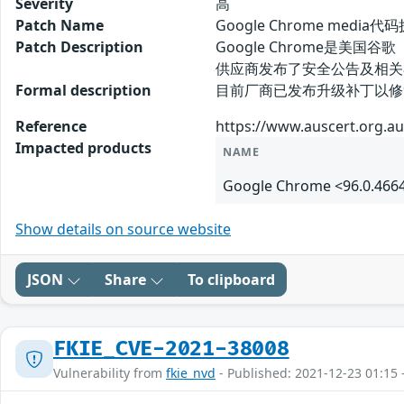
Severity
高
Patch Name
Google Chrome media
Patch Description
Google Chrome是美
供应商发布了安全公告及相关
Formal description
目前厂商已发布升级补丁以修复漏洞，补丁获取
Reference
https://www.auscert.org.au
Impacted products
NAME
Google Chrome <96.0.466
Show details on source website
JSON
Share
To clipboard
FKIE_CVE-2021-38008
Vulnerability from
fkie_nvd
- Published: 2021-12-23 01:15 