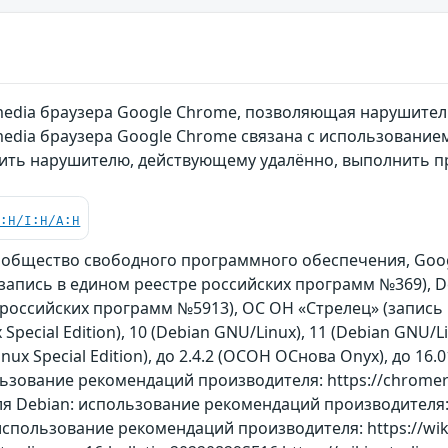
edia браузера Google Chrome, позволяющая нарушите
edia браузера Google Chrome связана с использованием
ить нарушителю, действующему удалённо, выполнить 
C:H/I:H/A:H
ообщество свободного программного обеспечения, Goog
on (запись в едином реестре российских программ №369)
 российских программ №5913), ОС ОН «Стрелец» (запись
 Special Edition), 10 (Debian GNU/Linux), 11 (Debian GNU/Li
a Linux Special Edition), до 2.4.2 (ОСОН ОСнова Оnyx), до 1
ьзование рекомендаций производителя: https://chromere
ля Debian: использование рекомендаций производителя: ht
использование рекомендаций производителя: https://wiki.a