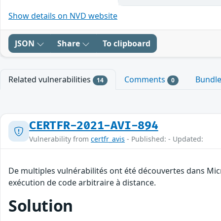
Show details on NVD website
JSON
Share
To clipboard
Related vulnerabilities
Comments
Bundl
14
0
CERTFR-2021-AVI-894
Vulnerability from
certfr_avis
- Published: - Updated:
De multiples vulnérabilités ont été découvertes dans Mic
exécution de code arbitraire à distance.
Solution