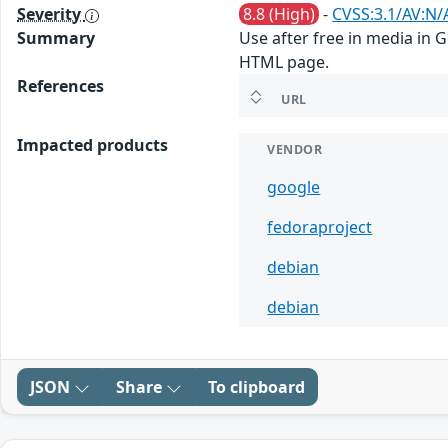
Severity
8.8 (High)
-
CVSS:3.1/AV:N/
Summary
Use after free in media in 
HTML page.
References
URL
Impacted products
VENDOR
google
fedoraproject
debian
debian
JSON
Share
To clipboard