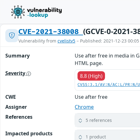
(GCVE-0-2021-3
CVE-2021-38008
Vulnerability from
cvelistv5
– Published: 2021-12-23 00:05
Summary
Use after free in media in 
HTML page.
Severity
8.8 (High)
CVSS:3.1/AV:N/AC:L/PR:N/
CWE
Use after free
Assigner
Chrome
References
5 references
Impacted products
1 product