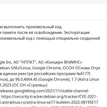
лю выполнить произвольный код
 памяти после её освобождения. Эксплуатация
произвольный код с помощью специально созданной
le Inc, АО "НППКТ", АО «Концерн ВНИИНС»
, Debian GNU/Linux, Google Chrome, ОСОН ОСнова Оnyx
 в едином реестре российских программ №6177)
nux), до 96.0.4664.45 (Google Chrome), 1.7 (Astra Linux
6.01.2023 (ОС ОН «Стрелец»)
leases.googleblog.com/2021/11/stable-channel-
tps://security-tracker.debian.org/tracker/CVE-2021-
stralinux.ru/astra-linux-se17-bulletin-2022-0819SE17