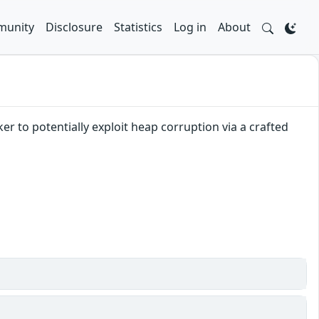
unity
Disclosure
Statistics
Log in
About
r to potentially exploit heap corruption via a crafted