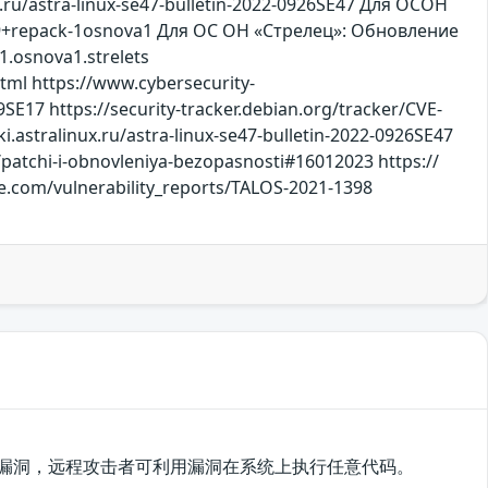
nux.ru/astra-linux-se47-bulletin-2022-0926SE47 Для ОСОН
9+repack-1osnova1 Для ОС ОН «Стрелец»: Обновление
.osnova1.strelets
tml https://www.cybersecurity-
9SE17 https://security-tracker.debian.org/tracker/CVE-
ki.astralinux.ru/astra-linux-se47-bulletin-2022-0926SE47
patchi-i-obnovleniya-bezopasnosti#16012023 https://
.com/vulnerability_reports/TALOS-2021-1398
me存在安全漏洞，远程攻击者可利用漏洞在系统上执行任意代码。