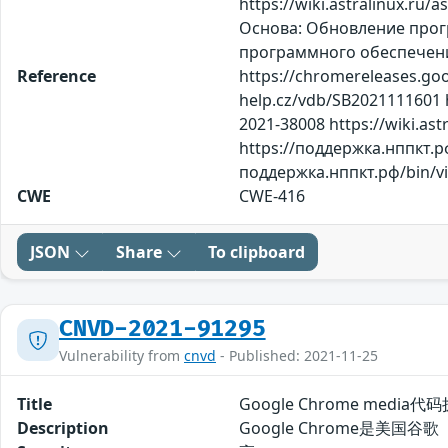
https://wiki.astralinux.ru/
Основа: Обновление прог
программного обеспечения
Reference
https://chromereleases.go
help.cz/vdb/SB2021111601 ht
2021-38008 https://wiki.ast
https://поддержка.нппкт.рф
поддержка.нппкт.рф/bin/vi
CWE
CWE-416
JSON
Share
To clipboard
CNVD-2021-91295
Vulnerability from
cnvd
- Published: 2021-11-25
Title
Google Chrome media代
Description
Google Chrome是美国