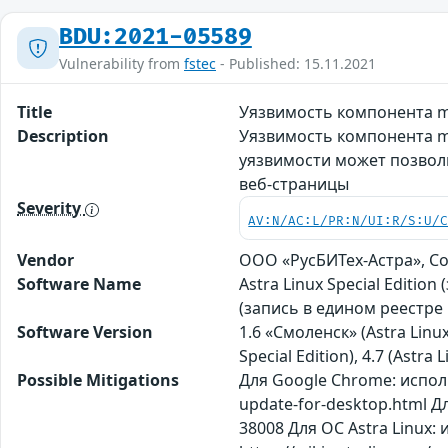
BDU:2021-05589
Vulnerability from
fstec
- Published: 15.11.2021
Title
Уязвимость компонента m
Description
Уязвимость компонента m
уязвимости может позвол
веб-страницы
Severity
AV:N/AC:L/PR:N/UI:R/S:U/
Vendor
ООО «РусБИТех-Астра», С
Software Name
Astra Linux Special Editi
(запись в едином реестре
Software Version
1.6 «Смоленск» (Astra Linux
Special Edition), 4.7 (Astr
Possible Mitigations
Для Google Chrome: испол
update-for-desktop.html Д
38008 Для ОС Astra Linux: 