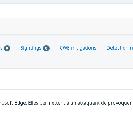
es
Sightings
CWE mitigations
Detection r
0
0
rosoft Edge. Elles permettent à un attaquant de provoquer 