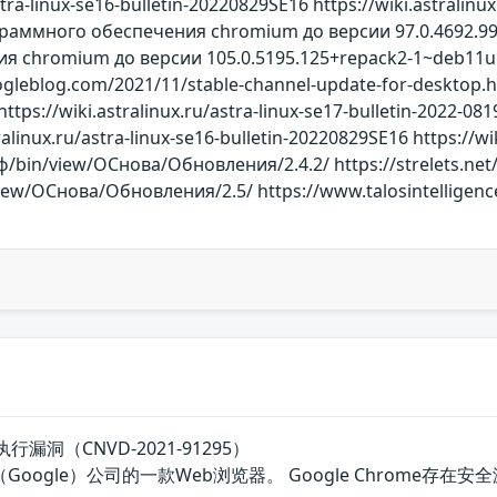
astra-linux-se16-bulletin-20220829SE16 https://wiki.astrali
раммного обеспечения chromium до версии 97.0.4692.9
 chromium до версии 105.0.5195.125+repack2-1~deb11u1
ogleblog.com/2021/11/stable-channel-update-for-desktop.h
tps://wiki.astralinux.ru/astra-linux-se17-bulletin-2022-081
ralinux.ru/astra-linux-se16-bulletin-20220829SE16 https://wi
/bin/view/ОСнова/Обновления/2.4.2/ https://strelets.net/
ew/ОСнова/Обновления/2.5/ https://www.talosintelligence
码执行漏洞（CNVD-2021-91295）
谷歌（Google）公司的一款Web浏览器。 Google Chro