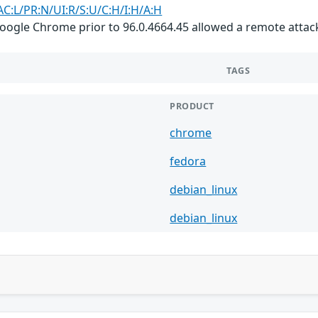
AC:L/PR:N/UI:R/S:U/C:H/I:H/A:H
Google Chrome prior to 96.0.4664.45 allowed a remote attacke
TAGS
PRODUCT
chrome
fedora
debian_linux
debian_linux