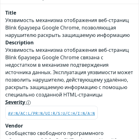
Title
Уязвимость механизма отображения веб-страниц
Blink браузера Google Chrome, позволяющая
нарушителю раскрыть защищаемую информацию
Description
Уязвимость механизма отображения веб-страниц
Blink браузера Google Chrome связана с
недостатком в механизме подтверждения
источника данных. Эксплуатация уязвимости может
позволить нарушителю, действующему удалённо,
раскрыть защищаемую информацию с помощью
специально созданной HTML-страницы
Severity
AV:N/AC:L/PR:N/UI:R/S:U/C:H/I:N/A:N
Vendor
Сообщество свободного программного