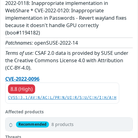
2022-0118: Inappropriate implementation in
WebShare * CVE-2022-0120: Inappropriate
implementation in Passwords - Revert wayland fixes
because it doesn't handle GPU correctly
(boo#1194182)
Patchnames:
openSUSE-2022-14
Terms of use:
CSAF 2.0 data is provided by SUSE under
the Creative Commons License 4.0 with Attribution
(CC-BY-4.0).
CVE-2022-0096
8.8 (High)
CVSS:3.1/AV:N/AC:L/PR:N/UI:R/S:U/C:H/I:H/A:H
Affected products
8 products
Recommended
Threats