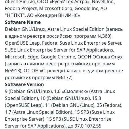
обеспечения, ООО «РусБИТех-Астра», Novell Inc.,
Fedora Project, Microsoft Corp, Google Inc, АО
"НППКТ", АО «Концерн ВНИИНС»
Software Name
Debian GNU/Linux, Astra Linux Special Edition (запись
в едином реестре российских программ №369),
OpenSUSE Leap, Fedora, Suse Linux Enterprise Server,
SUSE Linux Enterprise Server for SAP Applications,
Microsoft Edge, Google Chrome, ОСОН ОСнова Оnyx
(запись в едином реестре российских программ
№5913), ОС ОН «Стрелец» (запись в едином реестре
российских программ №6177)
Software Version
9 (Debian GNU/Linux), 1.6 «Смоленск» (Astra Linux
Special Edition), 10 (Debian GNU/Linux), 15.3
(OpenSUSE Leap), 11 (Debian GNU/Linux), 35 (Fedora),
1.7 (Astra Linux Special Edition), 15 SP3 (Suse Linux
Enterprise Server), 15 SP3 (SUSE Linux Enterprise
Server for SAP Applications), до 97.0.1072.55