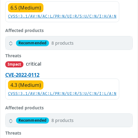
6.5 (Medium)
CVSS:3.1/AV:N/AC:L/PR:N/UI:R/S:U/C:N/I:H/A:N
Affected products
8 products
Recommended
Threats
critical
Impact
CVE-2022-0112
4.3 (Medium)
CVSS:3.1/AV:N/AC:L/PR:N/UI:R/S:U/C:N/I:L/A:N
Affected products
8 products
Recommended
Threats