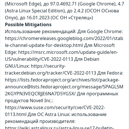
(Microsoft Edge), до 97.0.4692.71 (Google Chrome), 4.7
(Astra Linux Special Edition), до 2.4.2 (ОСОН ОСнова
Оnyx), до 16.01.2023 (ОС ОН «Стрелец»)
Possible Mitigations
Использование рекомендаций: Для Google Chrome:
https://chromereleases.googleblog.com/2022/01/stab
le-channel-update-for-desktop.html Для Microsoft
Edge: https://msrc.microsoft.com/update-guide/en-
US/vulnerability/CVE-2022-0113 Для Debian
GNU/Linux: https://security-
tracker.debian.org/tracker/CVE-2022-0113 Для Fedora:
https://lists.fedoraproject.org/archives/list/package-
announce@lists.fedoraproject.org/message/5PAGL5M
2KGYPN3VEQCRJJE6NA7D5YG5X/ Для программных
продуктов Novell Inc.:
https://www.suse.com/security/cve/CVE-2022-
0113.html Для ОС Astra Linux: использование
рекомендаций производителя:
https://wiki.astralinux.ru/astra-linux-se17-bulletin-