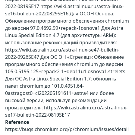
2022-0819SE17 https://wiki.astralinux.ru/astra-linux-
se16-bulletin-20220829SE16 Для ОСОН Основа:
Обновление программного обеспечения chromium
до версии 97.0.4692.99+repack-1osnova1 Для Astra
Linux Special Edition 4.7 (для архитектуры ARM):
использование рекомендаций производителя:
https://wiki.astralinux.ru/astra-linux-se47-bulletin-
2022-0926SE47 Для ОС ОН «Стрелец»: Обновление
программного обеспечения chromium до версии
105.0.5195.125+repack2-1~deb11u1.osnova1.strelets
Для ОС Astra Linux Special Edition 1.7: обновить
пакет chromium до 101.0.4951.64-
0astragost0+ci202205191611+astra4 или более
высокой версии, используя рекомендации
производителя: https://wiki.astralinux.ru/astra-linux-
se17-bulletin-2022-0819SE17
Reference
https://bugs.chromium.org/p/chromium/issues/detail