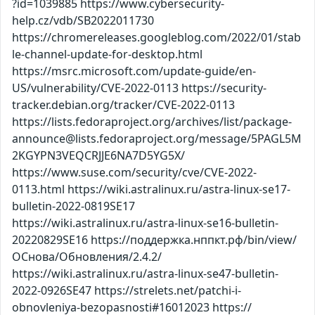
?id=1039885 https://www.cybersecurity-
help.cz/vdb/SB2022011730
https://chromereleases.googleblog.com/2022/01/stab
le-channel-update-for-desktop.html
https://msrc.microsoft.com/update-guide/en-
US/vulnerability/CVE-2022-0113 https://security-
tracker.debian.org/tracker/CVE-2022-0113
https://lists.fedoraproject.org/archives/list/package-
announce@lists.fedoraproject.org/message/5PAGL5M
2KGYPN3VEQCRJJE6NA7D5YG5X/
https://www.suse.com/security/cve/CVE-2022-
0113.html https://wiki.astralinux.ru/astra-linux-se17-
bulletin-2022-0819SE17
https://wiki.astralinux.ru/astra-linux-se16-bulletin-
20220829SE16 https://поддержка.нппкт.рф/bin/view/
ОСнова/Обновления/2.4.2/
https://wiki.astralinux.ru/astra-linux-se47-bulletin-
2022-0926SE47 https://strelets.net/patchi-i-
obnovleniya-bezopasnosti#16012023 https://