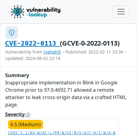
(GCVE-0-2022-0113)
CVE-2022-0113
Vulnerability from
cvelistv5
– Published: 2022-02-11 23:36 –
Updated: 2024-08-02 23:18
Summary
Inappropriate implementation in Blink in Google
Chrome prior to 97.0.4692.71 allowed a remote
attacker to leak cross-origin data via a crafted HTML
page.
Severity
6.5 (Medium)
CVSS:3.1/AV:N/AC:L/PR:N/UI:R/S:U/C:H/I:N/A:N