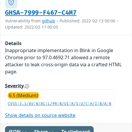
GHSA-7999-F467-C4M7
Vulnerability from
github
– Published: 2022-02-13 00:00 –
Updated: 2022-03-17 00:05
Details
Inappropriate implementation in Blink in Google
Chrome prior to 97.0.4692.71 allowed a remote
attacker to leak cross-origin data via a crafted HTML
page.
Severity
6.5 (Medium)
CVSS:3.1/AV:N/AC:L/PR:N/UI:R/S:U/C:H/I:N/A:N
Show details on source website
JSON
Share
To clipboard