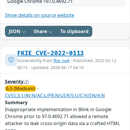
Google Chrome <97.0.4692.71
Show details on source website
JSON
Share
To clipboard
FKIE_CVE-2022-0113
Vulnerability from
fkie_nvd
- Published: 2022-02-12
00:15 - Updated: 2026-06-17 04:19
Severity
6.5 (Medium)
-
CVSS:3.1/AV:N/AC:L/PR:N/UI:R/S:U/C:H/I:N/A:N
Summary
Inappropriate implementation in Blink in Google
Chrome prior to 97.0.4692.71 allowed a remote
attacker to leak cross-origin data via a crafted HTML