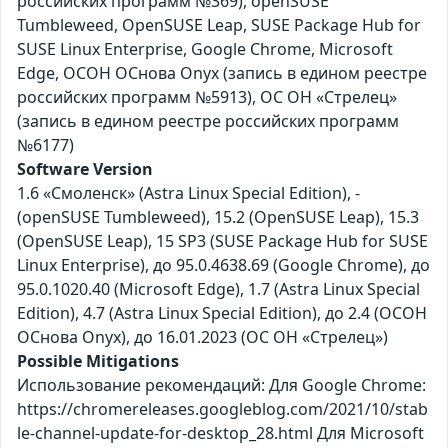
российских программ №369), openSUSE
Tumbleweed, OpenSUSE Leap, SUSE Package Hub for
SUSE Linux Enterprise, Google Chrome, Microsoft
Edge, ОСОН ОСнова Оnyx (запись в едином реестре
российских программ №5913), ОС ОН «Стрелец»
(запись в едином реестре российских программ
№6177)
Software Version
1.6 «Смоленск» (Astra Linux Special Edition), -
(openSUSE Tumbleweed), 15.2 (OpenSUSE Leap), 15.3
(OpenSUSE Leap), 15 SP3 (SUSE Package Hub for SUSE
Linux Enterprise), до 95.0.4638.69 (Google Chrome), до
95.0.1020.40 (Microsoft Edge), 1.7 (Astra Linux Special
Edition), 4.7 (Astra Linux Special Edition), до 2.4 (ОСОН
ОСнова Оnyx), до 16.01.2023 (ОС ОН «Стрелец»)
Possible Mitigations
Использование рекомендаций: Для Google Chrome:
https://chromereleases.googleblog.com/2021/10/stab
le-channel-update-for-desktop_28.html Для Microsoft