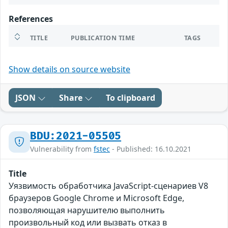
References
TITLE
PUBLICATION TIME
TAGS
Show details on source website
JSON
Share
To clipboard
BDU:2021-05505
Vulnerability from
fstec
- Published: 16.10.2021
Title
Уязвимость обработчика JavaScript-сценариев V8
браузеров Google Chrome и Microsoft Edge,
позволяющая нарушителю выполнить
произвольный код или вызвать отказ в