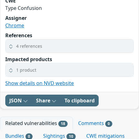
CWE
Type Confusion
Assigner
Chrome
References
4 references
Impacted products
1 product
Show details on NVD website
JSON
Share
To clipboard
Related vulnerabilities
Comments
18
0
Bundles
Sightings
CWE mitigations
0
10