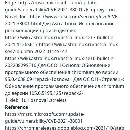
Edge: https://msrc.microsoft.com/update-
guide/vulnerability/CVE-2021-38001 Дя продуктов
Novell Inc.: https://www.suse.com/security/cve/CVE-
2021-38001.html Для Astra Linux: Использование
рекомендаций производителя:
https://wiki.astralinux.ru/astra-linux-se17-bulletin-
2021-1126SE17 https://wiki.astralinux.ru/astra-linux-
se47-bulletin-2022-0114SE47
https://wiki.astralinux.ru/astra-linux-se16-bulletin-
20220829SE16 Для ОСОН Основа: Обновление
программного обеспечения chromium до версии
95.0.4638.69+repack-1osnova1 Для ОС ОН «Стрелец»:
Обновление программного обеспечения chromium
до версии 105.0.5195.125+repack2-
1~deb11u1.osnova1.strelets
Reference
https://msrc.microsoft.com/update-
guide/vulnerability/CVE-2021-38001
https://chromereleases.googleblog.com/2021/10/stab