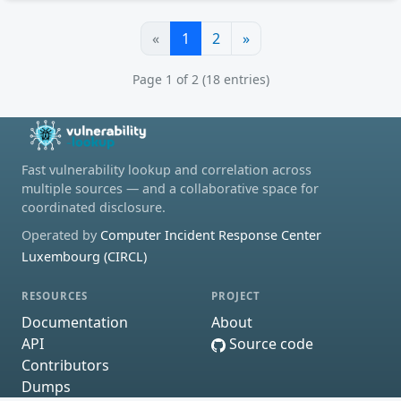
«
1
2
»
Page 1 of 2 (18 entries)
Fast vulnerability lookup and correlation across
multiple sources — and a collaborative space for
coordinated disclosure.
Operated by
Computer Incident Response Center
Luxembourg (CIRCL)
RESOURCES
PROJECT
Documentation
About
API
Source code
Contributors
Dumps