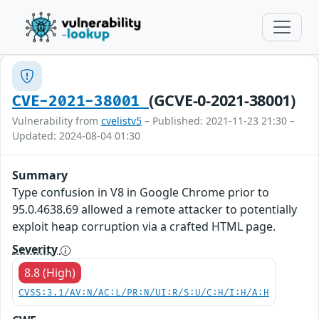
(GCVE-0-2021-38001)
CVE-2021-38001
Vulnerability from
cvelistv5
– Published: 2021-11-23 21:30 –
Updated: 2024-08-04 01:30
Summary
Type confusion in V8 in Google Chrome prior to
95.0.4638.69 allowed a remote attacker to potentially
exploit heap corruption via a crafted HTML page.
Severity
8.8 (High)
CVSS:3.1/AV:N/AC:L/PR:N/UI:R/S:U/C:H/I:H/A:H