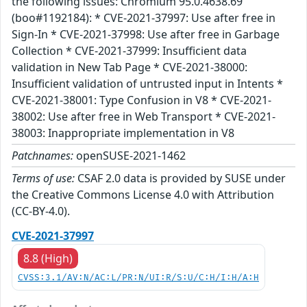
the following issues: Chromium 95.0.4638.69
(boo#1192184): * CVE-2021-37997: Use after free in
Sign-In * CVE-2021-37998: Use after free in Garbage
Collection * CVE-2021-37999: Insufficient data
validation in New Tab Page * CVE-2021-38000:
Insufficient validation of untrusted input in Intents *
CVE-2021-38001: Type Confusion in V8 * CVE-2021-
38002: Use after free in Web Transport * CVE-2021-
38003: Inappropriate implementation in V8
Patchnames:
openSUSE-2021-1462
Terms of use:
CSAF 2.0 data is provided by SUSE under
the Creative Commons License 4.0 with Attribution
(CC-BY-4.0).
CVE-2021-37997
8.8 (High)
CVSS:3.1/AV:N/AC:L/PR:N/UI:R/S:U/C:H/I:H/A:H