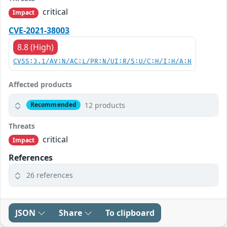
critical
Impact
CVE-2021-38003
8.8 (High)
CVSS:3.1/AV:N/AC:L/PR:N/UI:R/S:U/C:H/I:H/A:H
Affected products
12 products
Recommended
Threats
critical
Impact
References
26 references
JSON
Share
To clipboard