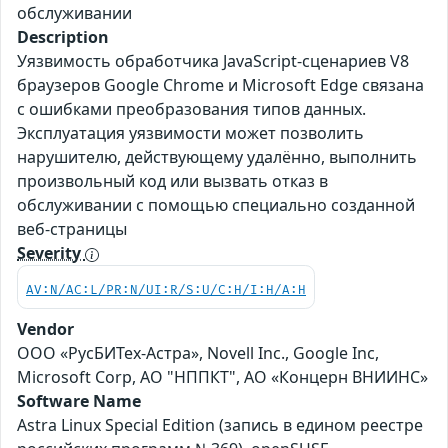
обслуживании
Description
Уязвимость обработчика JavaScript-сценариев V8
браузеров Google Chrome и Microsoft Edge связана
с ошибками преобразования типов данных.
Эксплуатация уязвимости может позволить
нарушителю, действующему удалённо, выполнить
произвольный код или вызвать отказ в
обслуживании с помощью специально созданной
веб-страницы
Severity
AV:N/AC:L/PR:N/UI:R/S:U/C:H/I:H/A:H
Vendor
ООО «РусБИТех-Астра», Novell Inc., Google Inc,
Microsoft Corp, АО "НППКТ", АО «Концерн ВНИИНС»
Software Name
Astra Linux Special Edition (запись в едином реестре