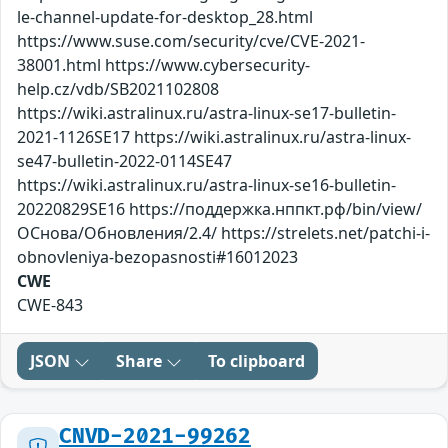
le-channel-update-for-desktop_28.html
https://www.suse.com/security/cve/CVE-2021-
38001.html https://www.cybersecurity-
help.cz/vdb/SB2021102808
https://wiki.astralinux.ru/astra-linux-se17-bulletin-
2021-1126SE17 https://wiki.astralinux.ru/astra-linux-
se47-bulletin-2022-0114SE47
https://wiki.astralinux.ru/astra-linux-se16-bulletin-
20220829SE16 https://поддержка.нппкт.рф/bin/view/
ОСнова/Обновления/2.4/ https://strelets.net/patchi-i-
obnovleniya-bezopasnosti#16012023
CWE
CWE-843
JSON
Share
To clipboard
CNVD-2021-99262