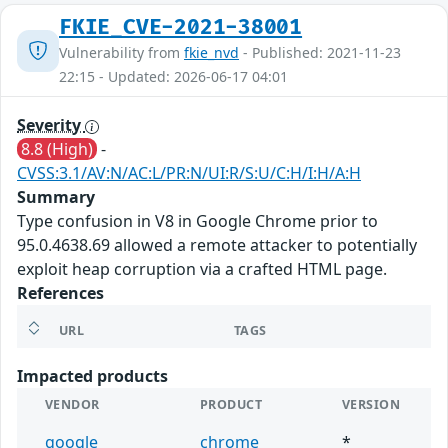
FKIE_CVE-2021-38001
Vulnerability from
fkie_nvd
- Published: 2021-11-23
22:15 - Updated: 2026-06-17 04:01
Severity
8.8 (High)
-
CVSS:3.1/AV:N/AC:L/PR:N/UI:R/S:U/C:H/I:H/A:H
Summary
Type confusion in V8 in Google Chrome prior to
95.0.4638.69 allowed a remote attacker to potentially
exploit heap corruption via a crafted HTML page.
References
URL
TAGS
Impacted products
VENDOR
PRODUCT
VERSION
google
chrome
*