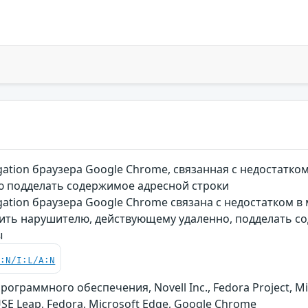
ation браузера Google Chrome, связанная с недостатко
 подделать содержимое адресной строки
ation браузера Google Chrome связана с недостатком в
ить нарушителю, действующему удаленно, подделать с
ы
C:N/I:L/A:N
граммного обеспечения, Novell Inc., Fedora Project, Mic
E Leap, Fedora, Microsoft Edge, Google Chrome