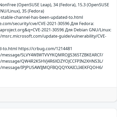
2 NonFree (OpenSUSE Leap), 34 (Fedora), 15.3 (OpenSUSE
GNU/Linux), 35 (Fedora)
stable-channel-has-been-updated-to.html
e.com/security/cve/CVE-2021-30596 Для Fedora:
doraproject.org&q=CVE-2021-30596 Для Debian GNU/Linux:
://msrc.microsoft.com/update-guide/vulnerability/CVE-
d-to.html https://crbug.com/1214481
ect.org/message/5LVY4WIWTVVYKQMROJJS365TZBKEARCF/
ect.org/message/QW4R2K5HVJ4R6XDZYOJCCFPIN2XHNS3L/
ect.org/message/IPJPUSAWIJMQFBQQQYXAICLI4EKFQOH6/