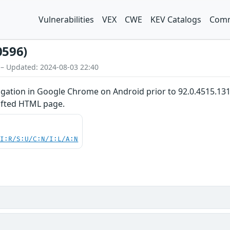
Vulnerabilities
VEX
CWE
KEV Catalogs
Comm
0596)
 – Updated: 2024-08-03 22:40
vigation in Google Chrome on Android prior to 92.0.4515.13
afted HTML page.
UI:R/S:U/C:N/I:L/A:N