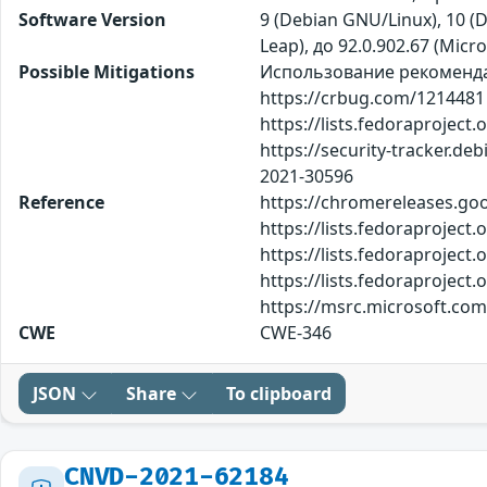
Software Version
9 (Debian GNU/Linux), 10 (
Leap), до 92.0.902.67 (Micr
Possible Mitigations
Использование рекомендаци
https://crbug.com/1214481
https://lists.fedoraprojec
https://security-tracker.d
2021-30596
Reference
https://chromereleases.go
https://lists.fedoraproje
https://lists.fedoraproje
https://lists.fedoraproje
https://msrc.microsoft.com
CWE
CWE-346
JSON
Share
To clipboard
CNVD-2021-62184