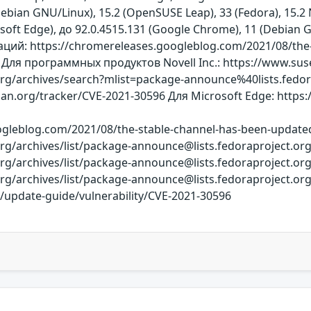
Debian GNU/Linux), 15.2 (OpenSUSE Leap), 33 (Fedora), 15.
osoft Edge), до 92.0.4515.131 (Google Chrome), 11 (Debian 
й: https://chromereleases.googleblog.com/2021/08/the-
 Для программных продуктов Novell Inc.: https://www.sus
t.org/archives/search?mlist=package-announce%40lists.fe
ebian.org/tracker/CVE-2021-30596 Для Microsoft Edge: https
ogleblog.com/2021/08/the-stable-channel-has-been-update
ct.org/archives/list/package-announce@lists.fedoraproj
ct.org/archives/list/package-announce@lists.fedoraproj
ct.org/archives/list/package-announce@lists.fedoraproj
/update-guide/vulnerability/CVE-2021-30596