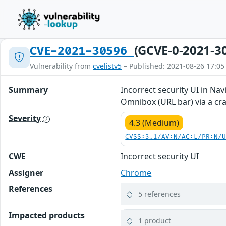
(GCVE-0-2021-3
CVE-2021-30596
Vulnerability from
cvelistv5
– Published: 2021-08-26 17:05
Summary
Incorrect security UI in Na
Omnibox (URL bar) via a cr
Severity
4.3 (Medium)
CVSS:3.1/AV:N/AC:L/PR:N/
CWE
Incorrect security UI
Assigner
Chrome
References
5 references
Impacted products
1 product