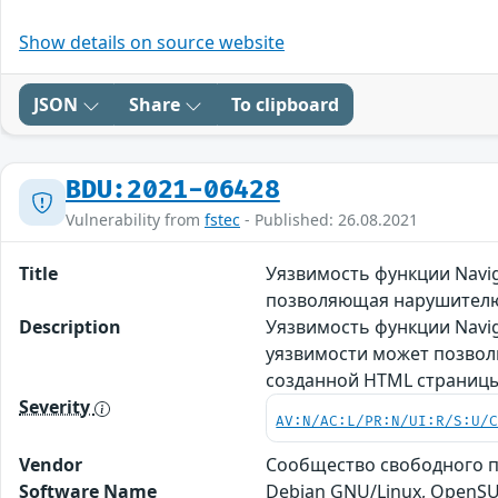
Show details on source website
JSON
Share
To clipboard
BDU:2021-06428
Vulnerability from
fstec
- Published: 26.08.2021
Title
Уязвимость функции Navig
позволяющая нарушителю
Description
Уязвимость функции Navig
уязвимости может позвол
созданной HTML страниц
Severity
AV:N/AC:L/PR:N/UI:R/S:U/
Vendor
Сообщество свободного про
Software Name
Debian GNU/Linux, OpenSUS