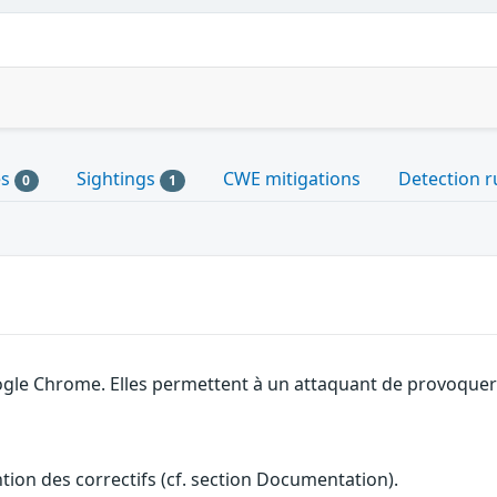
es
Sightings
CWE mitigations
Detection r
0
1
gle Chrome. Elles permettent à un attaquant de provoquer u
ention des correctifs (cf. section Documentation).