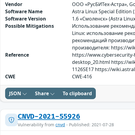
Vendor
ООО «РусБИТех-Астра», Go
Software Name
Astra Linux Special Editi
Software Version
1.6 «Смоленск» (Astra Linux 
Possible Mitigations
Использование рекомендаци
Linux: использование реко
рекомендаций производител
производителя: https://wiki
Reference
https://www.cybersecurity
desktop_20.html https://wiki
1126SE17 https://wiki.astra
CWE
CWE-416
JSON
Share
To clipboard
CNVD-2021-55926
Vulnerability from
cnvd
- Published: 2021-07-28