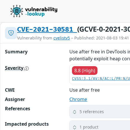
(GCVE-0-2021-3
CVE-2021-30581
Vulnerability from
cvelistv5
– Published: 2021-08-03 19:41
Summary
Use after free in DevTools 
potentially exploit heap co
Severity
8.8 (High)
CVSS:3.1/AV:N/AC:L/PR:N/
CWE
Use after free
Assigner
Chrome
References
5 references
Impacted products
1 product