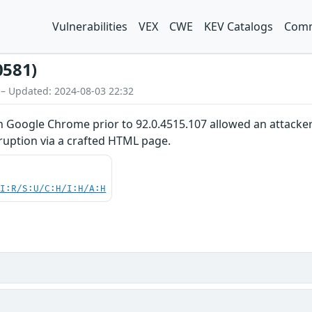
Vulnerabilities
VEX
CWE
KEV Catalogs
Comm
0581)
 – Updated: 2024-08-03 22:32
in Google Chrome prior to 92.0.4515.107 allowed an attacker
rruption via a crafted HTML page.
UI:R/S:U/C:H/I:H/A:H