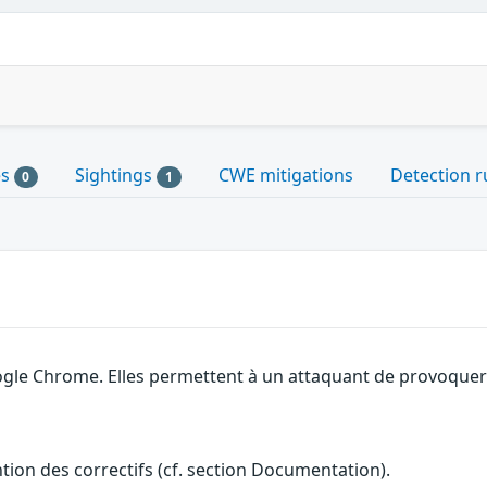
es
Sightings
CWE mitigations
Detection r
0
1
gle Chrome. Elles permettent à un attaquant de provoquer u
ention des correctifs (cf. section Documentation).