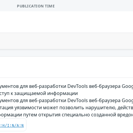
PUBLICATION TIME
ументов для веб-разработки DevTools веб-браузера Go
ступ к защищаемой информации
ментов для веб-разработки DevTools веб-браузера Goo
атация уязвимости может позволить нарушителю, дейс
ормации путем открытия специально созданной вредо
C:H/I:N/A:N