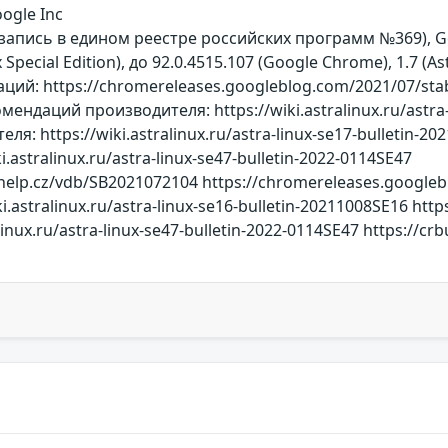
ogle Inc
on (запись в едином реестре российских программ №369),
Special Edition), до 92.0.4515.107 (Google Chrome), 1.7 (Astr
й: https://chromereleases.googleblog.com/2021/07/stabl
мендаций производителя: https://wiki.astralinux.ru/astra
я: https://wiki.astralinux.ru/astra-linux-se17-bulletin
.astralinux.ru/astra-linux-se47-bulletin-2022-0114SE47
-help.cz/vdb/SB2021072104 https://chromereleases.googleb
.astralinux.ru/astra-linux-se16-bulletin-20211008SE16 https:
linux.ru/astra-linux-se47-bulletin-2022-0114SE47 https://c