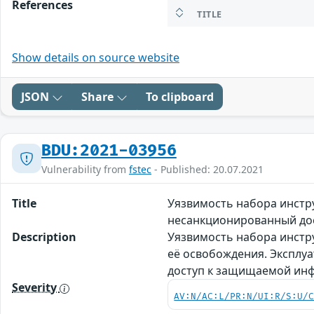
References
TITLE
Show details on source website
JSON
Share
To clipboard
BDU:2021-03956
Vulnerability from
fstec
- Published: 20.07.2021
Title
Уязвимость набора инстр
несанкционированный до
Description
Уязвимость набора инстру
её освобождения. Эксплу
доступ к защищаемой инф
Severity
AV:N/AC:L/PR:N/UI:R/S:U/