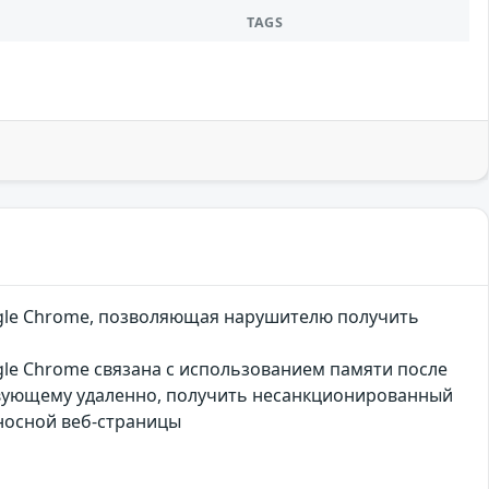
TAGS
ogle Chrome, позволяющая нарушителю получить
gle Chrome связана с использованием памяти после
твующему удаленно, получить несанкционированный
носной веб-страницы