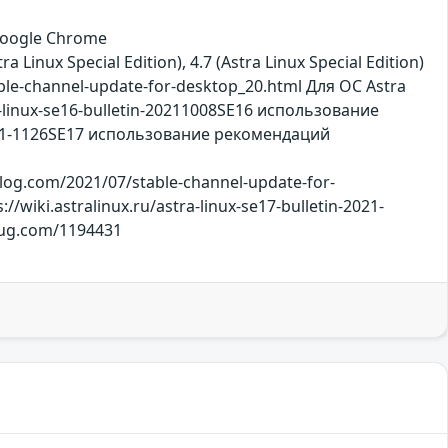
 Google Chrome
a Linux Special Edition), 4.7 (Astra Linux Special Edition)
e-channel-update-for-desktop_20.html Для ОС Astra
-linux-se16-bulletin-20211008SE16 использование
-2021-1126SE17 использование рекомендаций
log.com/2021/07/stable-channel-update-for-
//wiki.astralinux.ru/astra-linux-se17-bulletin-2021-
rbug.com/1194431