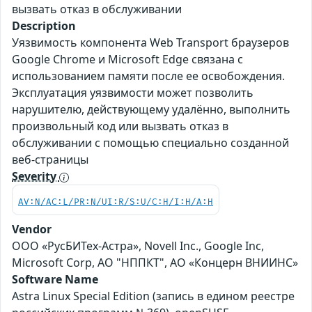
вызвать отказ в обслуживании
Description
Уязвимость компонента Web Transport браузеров
Google Chrome и Microsoft Edge связана с
использованием памяти после ее освобождения.
Эксплуатация уязвимости может позволить
нарушителю, действующему удалённо, выполнить
произвольный код или вызвать отказ в
обслуживании с помощью специально созданной
веб-страницы
Severity
AV:N/AC:L/PR:N/UI:R/S:U/C:H/I:H/A:H
Vendor
ООО «РусБИТех-Астра», Novell Inc., Google Inc,
Microsoft Corp, АО "НППКТ", АО «Концерн ВНИИНС»
Software Name
Astra Linux Special Edition (запись в едином реестре