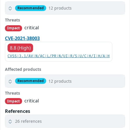
12 products
Recommended
Threats
critical
Impact
CVE-2021-38003
8.8 (High)
CVSS:3.1/AV:N/AC:L/PR:N/UI:R/S:U/C:H/I:H/A:H
Affected products
12 products
Recommended
Threats
critical
Impact
References
26 references