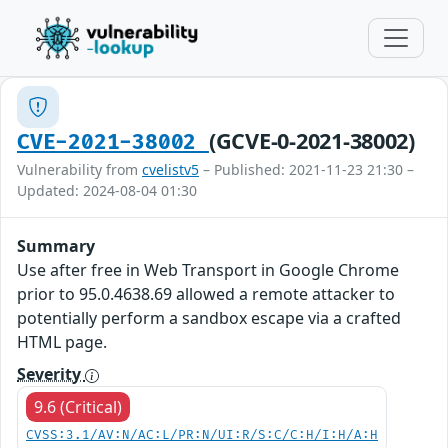
(GCVE-0-2021-38002)
CVE-2021-38002
Vulnerability from
cvelistv5
– Published: 2021-11-23 21:30 –
Updated: 2024-08-04 01:30
Summary
Use after free in Web Transport in Google Chrome
prior to 95.0.4638.69 allowed a remote attacker to
potentially perform a sandbox escape via a crafted
HTML page.
Severity
9.6 (Critical)
CVSS:3.1/AV:N/AC:L/PR:N/UI:R/S:C/C:H/I:H/A:H