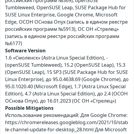
российских программ №369), openSUSE
Tumbleweed, OpenSUSE Leap, SUSE Package Hub for
SUSE Linux Enterprise, Google Chrome, Microsoft
Edge, ОСОН ОСнова Оnyx (запись в едином реестре
российских программ №5913), ОС ОН «Стрелец»
(запись в едином реестре российских программ
№6177)
Software Version
1.6 «Смоленск» (Astra Linux Special Edition), -
(openSUSE Tumbleweed), 15.2 (OpenSUSE Leap), 15.3
(OpenSUSE Leap), 15 SP3 (SUSE Package Hub for SUSE
Linux Enterprise), до 95.0.4638.69 (Google Chrome), до
95.0.1020.40 (Microsoft Edge), 1.7 (Astra Linux Special
Edition), 4.7 (Astra Linux Special Edition), до 2.4 (ОСОН
ОСнова Оnyx), до 16.01.2023 (ОС ОН «Стрелец»)
Possible Mitigations
Использование рекомендаций: Для Google Chrome:
https://chromereleases.googleblog.com/2021/10/stab
le-channel-update-for-desktop_28.html Для Microsoft