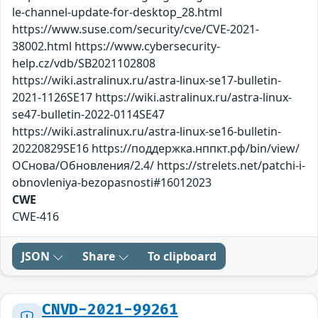
le-channel-update-for-desktop_28.html
https://www.suse.com/security/cve/CVE-2021-
38002.html https://www.cybersecurity-
help.cz/vdb/SB2021102808
https://wiki.astralinux.ru/astra-linux-se17-bulletin-
2021-1126SE17 https://wiki.astralinux.ru/astra-linux-
se47-bulletin-2022-0114SE47
https://wiki.astralinux.ru/astra-linux-se16-bulletin-
20220829SE16 https://поддержка.нппкт.рф/bin/view/
ОСнова/Обновления/2.4/ https://strelets.net/patchi-i-
obnovleniya-bezopasnosti#16012023
CWE
CWE-416
JSON
Share
To clipboard
CNVD-2021-99261