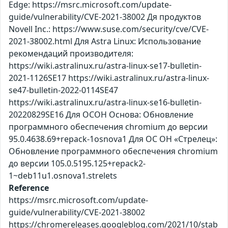
Edge: https://msrc.microsoft.com/update-
guide/vulnerability/CVE-2021-38002 Дя продуктов
Novell Inc.: https://www.suse.com/security/cve/CVE-
2021-38002.html Для Astra Linux: Использование
рекомендаций производителя:
https://wiki.astralinux.ru/astra-linux-se17-bulletin-
2021-1126SE17 https://wiki.astralinux.ru/astra-linux-
se47-bulletin-2022-0114SE47
https://wiki.astralinux.ru/astra-linux-se16-bulletin-
20220829SE16 Для ОСОН Основа: Обновление
программного обеспечения chromium до версии
95.0.4638.69+repack-1osnova1 Для ОС ОН «Стрелец»:
Обновление программного обеспечения chromium
до версии 105.0.5195.125+repack2-
1~deb11u1.osnova1.strelets
Reference
https://msrc.microsoft.com/update-
guide/vulnerability/CVE-2021-38002
https://chromereleases.googleblog.com/2021/10/stab