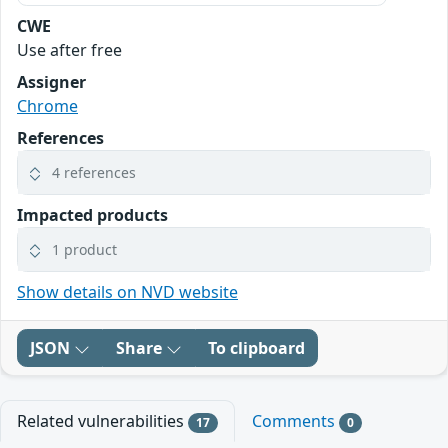
CWE
Use after free
Assigner
Chrome
References
4 references
Impacted products
1 product
Show details on NVD website
JSON
Share
To clipboard
Related vulnerabilities
Comments
17
0