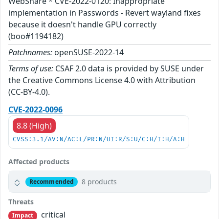
WebShare * CVE-2022-0120: Inappropriate
implementation in Passwords - Revert wayland fixes
because it doesn't handle GPU correctly
(boo#1194182)
Patchnames:
openSUSE-2022-14
Terms of use:
CSAF 2.0 data is provided by SUSE under
the Creative Commons License 4.0 with Attribution
(CC-BY-4.0).
CVE-2022-0096
8.8 (High)
CVSS:3.1/AV:N/AC:L/PR:N/UI:R/S:U/C:H/I:H/A:H
Affected products
8 products
Recommended
Threats
critical
Impact