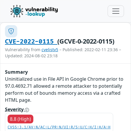
(GCVE-0-2022-0115)
CVE-2022-0115
Vulnerability from
cvelistv5
– Published: 2022-02-11 23:36 –
Updated: 2024-08-02 23:18
Summary
Uninitialized use in File API in Google Chrome prior to
97.0.4692.71 allowed a remote attacker to potentially
perform out of bounds memory access via a crafted
HTML page.
Severity
8.8 (High)
CVSS:3.1/AV:N/AC:L/PR:N/UI:R/S:U/C:H/I:H/A:H