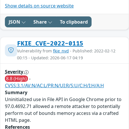
Show details on source website
JSON
Share
To clipboard
FKIE_CVE-2022-0115
Vulnerability from
fkie_nvd
- Published: 2022-02-12
00:15 - Updated: 2026-06-17 04:19
Severity
8.8 (High)
-
CVSS:3.1/AV:N/AC:L/PR:N/UI:R/S:U/C:H/I:H/A:H
Summary
Uninitialized use in File API in Google Chrome prior to
97.0.4692.71 allowed a remote attacker to potentially
perform out of bounds memory access via a crafted
HTML page.
References