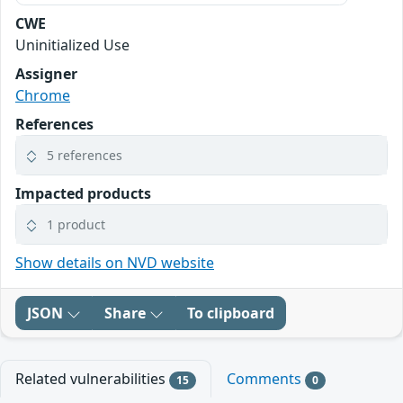
CWE
Uninitialized Use
Assigner
Chrome
References
5 references
Impacted products
1 product
Show details on NVD website
JSON
Share
To clipboard
Related vulnerabilities
Comments
15
0