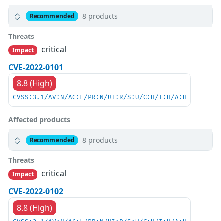
8 products
Recommended
Threats
critical
Impact
CVE-2022-0101
8.8 (High)
CVSS:3.1/AV:N/AC:L/PR:N/UI:R/S:U/C:H/I:H/A:H
Affected products
8 products
Recommended
Threats
critical
Impact
CVE-2022-0102
8.8 (High)