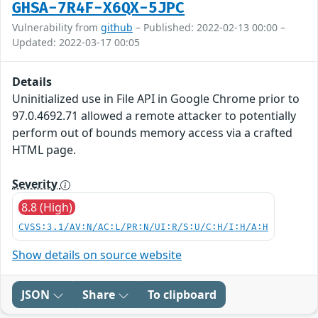
GHSA-7R4F-X6QX-5JPC
Vulnerability from
github
– Published: 2022-02-13 00:00 –
Updated: 2022-03-17 00:05
Details
Uninitialized use in File API in Google Chrome prior to
97.0.4692.71 allowed a remote attacker to potentially
perform out of bounds memory access via a crafted
HTML page.
Severity
8.8 (High)
CVSS:3.1/AV:N/AC:L/PR:N/UI:R/S:U/C:H/I:H/A:H
Show details on source website
JSON
Share
To clipboard