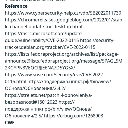
Reference
https://www.cybersecurity-help.cz/vdb/SB2022011730
https://chromereleases.googleblog.com/2022/01/stab
le-channel-update-for-desktop.html
https://msrc.microsoft.com/update-
guide/vulnerability/CVE-2022-0115 https://security-
tracker.debian.org/tracker/CVE-2022-0115
https://lists.fedoraproject.org/archives/list/package-
announce@lists.fedoraproject.org/message/5PAGL5M
2KGYPN3VEQCRJJE6NA7D5YG5X/
https://www.suse.com/security/cve/CVE-2022-
0115.html https://поддержка.нппкт.рф/bin/view/
ОСнова/Обновления/2.4.2/
https://strelets.net/patchi-i-obnovleniya-
bezopasnosti#16012023 https://
поддержка.нппкт.рф/bin/view/ОСнова/
Обновления/2.5/ https://crbug.com/1268903
CWE