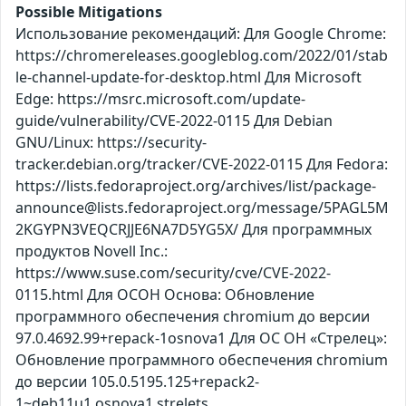
Possible Mitigations
Использование рекомендаций: Для Google Chrome:
https://chromereleases.googleblog.com/2022/01/stab
le-channel-update-for-desktop.html Для Microsoft
Edge: https://msrc.microsoft.com/update-
guide/vulnerability/CVE-2022-0115 Для Debian
GNU/Linux: https://security-
tracker.debian.org/tracker/CVE-2022-0115 Для Fedora:
https://lists.fedoraproject.org/archives/list/package-
announce@lists.fedoraproject.org/message/5PAGL5M
2KGYPN3VEQCRJJE6NA7D5YG5X/ Для программных
продуктов Novell Inc.:
https://www.suse.com/security/cve/CVE-2022-
0115.html Для ОСОН Основа: Обновление
программного обеспечения chromium до версии
97.0.4692.99+repack-1osnova1 Для ОС ОН «Стрелец»:
Обновление программного обеспечения chromium
до версии 105.0.5195.125+repack2-
1~deb11u1.osnova1.strelets