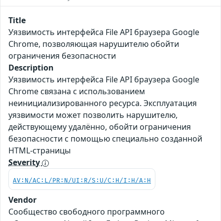
Title
Уязвимость интерфейса File API браузера Google
Chrome, позволяющая нарушителю обойти
ограничения безопасности
Description
Уязвимость интерфейса File API браузера Google
Chrome связана с использованием
неинициализированного ресурса. Эксплуатация
уязвимости может позволить нарушителю,
действующему удалённо, обойти ограничения
безопасности с помощью специально созданной
HTML-страницы
Severity
AV:N/AC:L/PR:N/UI:R/S:U/C:H/I:H/A:H
Vendor
Сообщество свободного программного