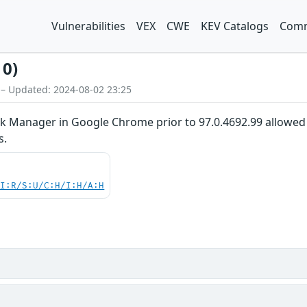
Vulnerabilities
VEX
CWE
KEV Catalogs
Comm
10)
 – Updated: 2024-08-02 23:25
k Manager in Google Chrome prior to 97.0.4692.99 allowed 
s.
UI:R/S:U/C:H/I:H/A:H