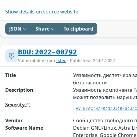
Show details on source website
JSON
Share
To clipboard
BDU:2022-00792
Vulnerability from
fstec
- Published: 24.01.2022
Title
Уязвимость диспетчера з
безопасности
Description
Уязвимость компонента Ta
может позволить нарушит
Severity
AV:N/AC:H/PR:N/UI:R/S:U/
Vendor
Сообщество свободного пр
Software Name
Debian GNU/Linux, Astra L
Enterprise, Google Chrom