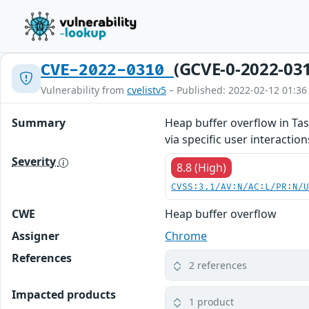
(GCVE-0-2022-03
CVE-2022-0310
Vulnerability from
cvelistv5
– Published: 2022-02-12 01:36
Summary
Heap buffer overflow in Tas
via specific user interaction
Severity
8.8 (High)
CVSS:3.1/AV:N/AC:L/PR:N/
CWE
Heap buffer overflow
Assigner
Chrome
References
2 references
Impacted products
1 product