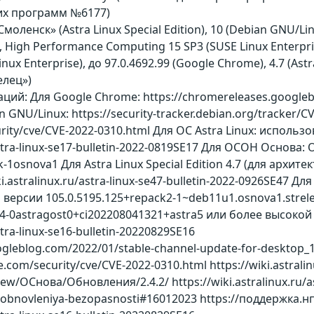
их программ №6177)
Смоленск» (Astra Linux Special Edition), 10 (Debian GNU/Li
n), High Performance Computing 15 SP3 (SUSE Linux Enterpris
inux Enterprise), до 97.0.4692.99 (Google Chrome), 4.7 (Ast
елец»)
ий: Для Google Chrome: https://chromereleases.googlebl
 GNU/Linux: https://security-tracker.debian.org/tracker/
rity/cve/CVE-2022-0310.html Для ОС Astra Linux: испол
u/astra-linux-se17-bulletin-2022-0819SE17 Для ОСОН Осн
k-1osnova1 Для Astra Linux Special Edition 4.7 (для арх
ki.astralinux.ru/astra-linux-se47-bulletin-2022-0926SE4
ерсии 105.0.5195.125+repack2-1~deb11u1.osnova1.strelet
34-0astragost0+ci202208041321+astra5 или более высоко
astra-linux-se16-bulletin-20220829SE16
gleblog.com/2022/01/stable-channel-update-for-desktop_19.
com/security/cve/CVE-2022-0310.html https://wiki.astralinu
w/ОСнова/Обновления/2.4.2/ https://wiki.astralinux.ru/as
hi-i-obnovleniya-bezopasnosti#16012023 https://поддержка