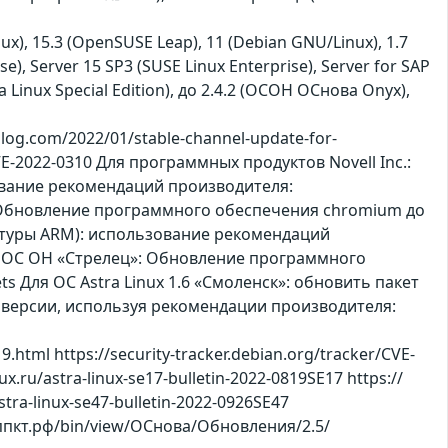
nux), 15.3 (OpenSUSE Leap), 11 (Debian GNU/Linux), 1.7
e), Server 15 SP3 (SUSE Linux Enterprise), Server for SAP
ra Linux Special Edition), до 2.4.2 (ОСОН ОСнова Оnyx),
og.com/2022/01/stable-channel-update-for-
CVE-2022-0310 Для программных продуктов Novell Inc.:
ьзование рекомендаций производителя:
ова: Обновление программного обеспечения chromium до
итектуры ARM): использование рекомендаций
7 Для ОС ОН «Стрелец»: Обновление программного
s Для ОС Astra Linux 1.6 «Смоленск»: обновить пакет
й версии, используя рекомендации производителя:
html https://security-tracker.debian.org/tracker/CVE-
x.ru/astra-linux-se17-bulletin-2022-0819SE17 https://
tra-linux-se47-bulletin-2022-0926SE47
.нппкт.рф/bin/view/ОСнова/Обновления/2.5/