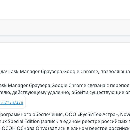
адачTask Manager браузера Google Chrome, позволяю
sk Manager браузера Google Chrome связана с перепол
елю, действующему удаленно, обойти существующие о
C:H/I:H/A:H
ограммного обеспечения, ООО «РусБИТех-Астра», Novell
inux Special Edition (запись в едином реестре российски
e, ОСОН ОСнова Оnyx (запись в едином реестре российск