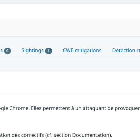
es
Sightings
CWE mitigations
Detection r
0
1
gle Chrome. Elles permettent à un attaquant de provoquer u
ention des correctifs (cf. section Documentation).