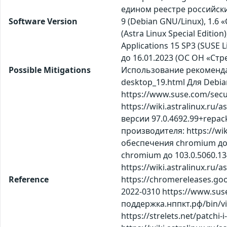
едином реестре российск
Software Version
9 (Debian GNU/Linux), 1.6 «
(Astra Linux Special Editio
Applications 15 SP3 (SUSE L
до 16.01.2023 (ОС ОН «Стр
Possible Mitigations
Использование рекомендац
desktop_19.html Для Debian
https://www.suse.com/secu
https://wiki.astralinux.r
версии 97.0.4692.99+repac
производителя: https://wi
обеспечения chromium до в
chromium до 103.0.5060.1
https://wiki.astralinux.ru/
Reference
https://chromereleases.goo
2022-0310 https://www.suse.
поддержка.нппкт.рф/bin/vie
https://strelets.net/patc