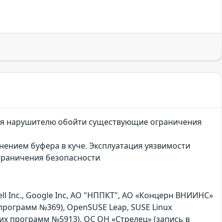
щая нарушителю обойти существующие ограничения
нением буфера в куче. Эксплуатация уязвимости
граничения безопасности
 Inc., Google Inc, АО "НППКТ", АО «Концерн ВНИИНС»
х программ №369), OpenSUSE Leap, SUSE Linux
их программ №5913), ОС ОН «Стрелец» (запись в