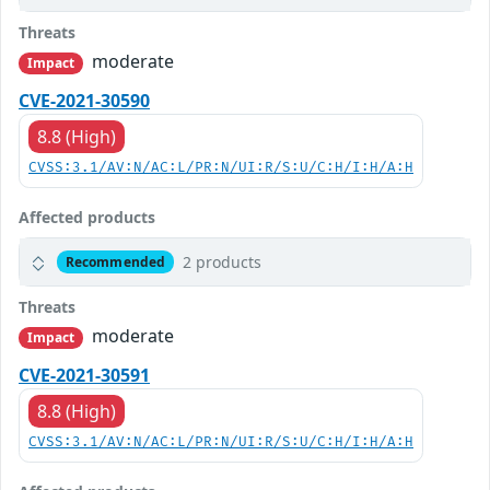
Threats
moderate
Impact
CVE-2021-30590
8.8 (High)
CVSS:3.1/AV:N/AC:L/PR:N/UI:R/S:U/C:H/I:H/A:H
Affected products
2 products
Recommended
Threats
moderate
Impact
CVE-2021-30591
8.8 (High)
CVSS:3.1/AV:N/AC:L/PR:N/UI:R/S:U/C:H/I:H/A:H