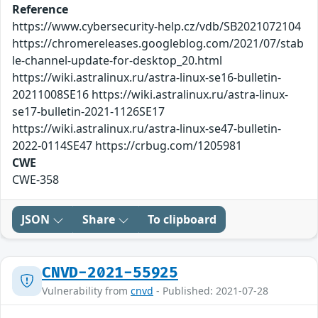
Reference
https://www.cybersecurity-help.cz/vdb/SB2021072104
https://chromereleases.googleblog.com/2021/07/stab
le-channel-update-for-desktop_20.html
https://wiki.astralinux.ru/astra-linux-se16-bulletin-
20211008SE16 https://wiki.astralinux.ru/astra-linux-
se17-bulletin-2021-1126SE17
https://wiki.astralinux.ru/astra-linux-se47-bulletin-
2022-0114SE47 https://crbug.com/1205981
CWE
CWE-358
JSON
Share
To clipboard
CNVD-2021-55925
Vulnerability from
cnvd
- Published: 2021-07-28