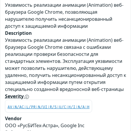
Уязвимость реализации анимации (Animation) веб-
браузера Google Chrome, позволяющая
нарушителю получить несанкционированный
доступ к защищаемой информации
Description
Уязвимость реализации анимации (Animation) веб-
браузера Google Chrome связана с ошибками
реализации проверки безопасности для
стандартных элементов. Эксплуатация уязвимости
может позволить нарушителю, действующему
удаленно, получить несанкционированный доступ к
защищаемой информации путем открытия
специально созданной вредоносной веб-страницы
Severity
AV:N/AC:L/PR:N/UI:R/S:U/C:H/I:N/A:H
Vendor
ООО «РусБИТех-Астра», Google Inc