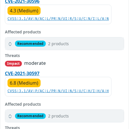
CVE-2021-30596
4.3 (Medium)
CVSS:3.1/AV:N/AC:L/PR:N/UI:R/S:U/C:N/I:L/A:N
Affected products
2 products
Recommended
Threats
moderate
Impact
CVE-2021-30597
6.8 (Medium)
CVSS:3.1/AV:P/AC:L/PR:N/UI:N/S:U/C:H/I:H/A:H
Affected products
2 products
Recommended
Threats