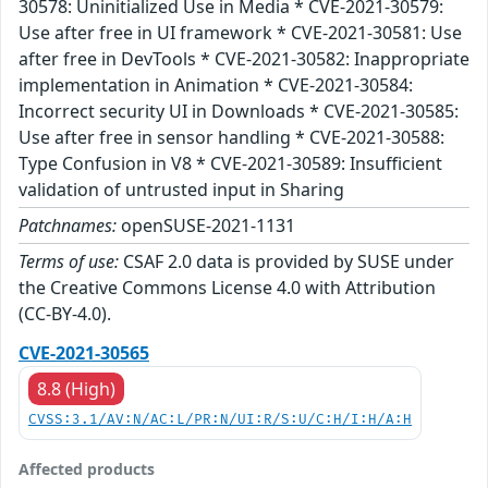
30578: Uninitialized Use in Media * CVE-2021-30579:
Use after free in UI framework * CVE-2021-30581: Use
after free in DevTools * CVE-2021-30582: Inappropriate
implementation in Animation * CVE-2021-30584:
Incorrect security UI in Downloads * CVE-2021-30585:
Use after free in sensor handling * CVE-2021-30588:
Type Confusion in V8 * CVE-2021-30589: Insufficient
validation of untrusted input in Sharing
Patchnames:
openSUSE-2021-1131
Terms of use:
CSAF 2.0 data is provided by SUSE under
the Creative Commons License 4.0 with Attribution
(CC-BY-4.0).
CVE-2021-30565
8.8 (High)
CVSS:3.1/AV:N/AC:L/PR:N/UI:R/S:U/C:H/I:H/A:H
Affected products