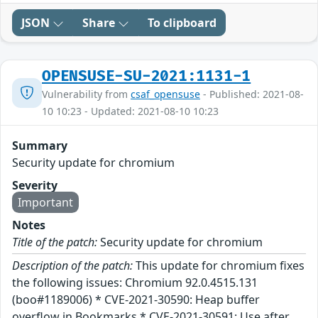
JSON
Share
To clipboard
OPENSUSE-SU-2021:1131-1
Vulnerability from
csaf_opensuse
- Published: 2021-08-
10 10:23 - Updated: 2021-08-10 10:23
Summary
Security update for chromium
Severity
Important
Notes
Title of the patch:
Security update for chromium
Description of the patch:
This update for chromium fixes
the following issues: Chromium 92.0.4515.131
(boo#1189006) * CVE-2021-30590: Heap buffer
overflow in Bookmarks * CVE-2021-30591: Use after