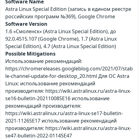
Software Name
Astra Linux Special Edition (запись в едином реестре
российских программ №369), Google Chrome
Software Version
1.6 «Смоленск» (Astra Linux Special Edition), до
92.0.4515.107 (Google Chrome), 1.7 (Astra Linux
Special Edition), 4.7 (Astra Linux Special Edition)
Possible Mitigations
Использование рекомендаций:
https://chromereleases.googleblog.com/2021/07/stab
le-channel-update-for-desktop_20.html Для ОС Astra
Linux: использование рекомендаций
производителя: https://wiki.astralinux.ru/astra-linux-
se16-bulletin-20211008SE16 использование
рекомендаций производителя:
https://wiki.astralinux.ru/astra-linux-se17-bulletin-
2021-1126SE17 использование рекомендаций
производителя: https://wiki.astralinux.ru/astra-linux-
se47-bulletin-2022-0114SE47