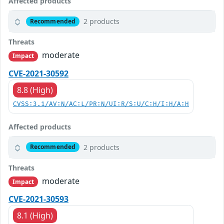
Affected products
2 products
Recommended
Threats
moderate
Impact
CVE-2021-30592
8.8 (High)
CVSS:3.1/AV:N/AC:L/PR:N/UI:R/S:U/C:H/I:H/A:H
Affected products
2 products
Recommended
Threats
moderate
Impact
CVE-2021-30593
8.1 (High)