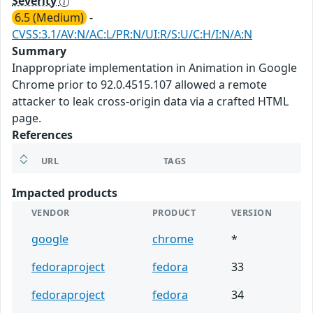
Severity
6.5 (Medium)
-
CVSS:3.1/AV:N/AC:L/PR:N/UI:R/S:U/C:H/I:N/A:N
Summary
Inappropriate implementation in Animation in Google
Chrome prior to 92.0.4515.107 allowed a remote
attacker to leak cross-origin data via a crafted HTML
page.
References
URL
TAGS
Impacted products
VENDOR
PRODUCT
VERSION
google
chrome
*
fedoraproject
fedora
33
fedoraproject
fedora
34