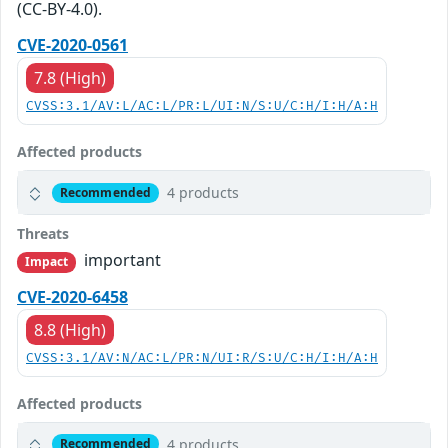
(CC-BY-4.0).
CVE-2020-0561
7.8 (High)
CVSS:3.1/AV:L/AC:L/PR:L/UI:N/S:U/C:H/I:H/A:H
Affected products
4 products
Recommended
Threats
important
Impact
CVE-2020-6458
8.8 (High)
CVSS:3.1/AV:N/AC:L/PR:N/UI:R/S:U/C:H/I:H/A:H
Affected products
4 products
Recommended