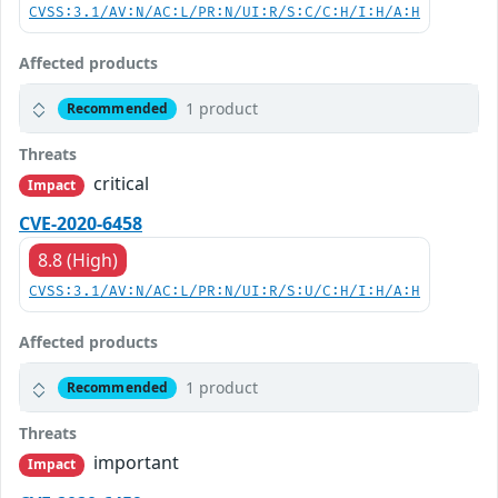
CVSS:3.1/AV:N/AC:L/PR:N/UI:R/S:C/C:H/I:H/A:H
Affected products
1 product
Recommended
Threats
critical
Impact
CVE-2020-6458
8.8 (High)
CVSS:3.1/AV:N/AC:L/PR:N/UI:R/S:U/C:H/I:H/A:H
Affected products
1 product
Recommended
Threats
important
Impact