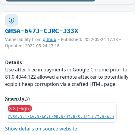
GHSA-647J-CJRC-J33X
Vulnerability from
github
– Published: 2022-05-24 17:18 –
Updated: 2022-05-24 17:18
Details
Use after free in payments in Google Chrome prior to
81.0.4044.122 allowed a remote attacker to potentially
exploit heap corruption via a crafted HTML page.
Severity
8.8 (High)
CVSS:3.1/AV:N/AC:L/PR:N/UI:R/S:U/C:H/I:H/A:H
Show details on source website