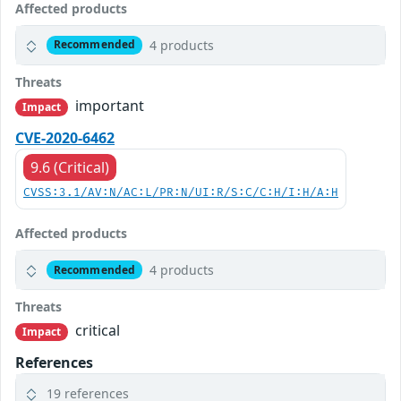
Affected products
4 products
Recommended
Threats
important
Impact
CVE-2020-6462
9.6 (Critical)
CVSS:3.1/AV:N/AC:L/PR:N/UI:R/S:C/C:H/I:H/A:H
Affected products
4 products
Recommended
Threats
critical
Impact
References
19 references