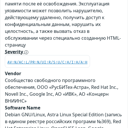
памяти после её освобождения. Эксплуатация
уязвимости может позволить нарушителю,
действующему удаленно, получить доступ к
конфиденциальным данным, нарушить их
целостность, а также вызвать отказ в
обслуживании через специально созданную HTML-
страницу
Severity
AV:N/AC:L/PR:N/UI:R/S:U/C:H/I:H/A:H
Vendor
Сообщество свободного программного
обеспечения, ООО «РусБИТех-Астра», Red Hat Inc.,
Novell Inc., Google Inc, АО «ИВК», АО «Концерн
ВНИИНС»
Software Name
Debian GNU/Linux, Astra Linux Special Edition (запись
в едином реестре российских программ №369), Red