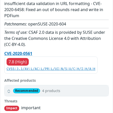
insufficient data validation in URL formatting - CVE-
2020-6458: Fixed an out of bounds read and write in
PDFium
Patchnames:
openSUSE-2020-604
Terms of use:
CSAF 2.0 data is provided by SUSE under
the Creative Commons License 4.0 with Attribution
(CC-BY-4.0).
CVE-2020-0561
7.8 (High)
CVSS:3.1/AV:L/AC:L/PR:L/UI:N/S:U/C:H/I:H/A:H
Affected products
4 products
Recommended
Threats
important
Impact