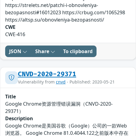
https://strelets.net/patchi-i-obnovleniya-
bezopasnosti#16012023 https://crbug.com/1065298
https://altsp.su/obnovleniya-bezopasnosti/
CWE
CWE-416
JSON
Share
To clipboard
CNVD-2020-29371
Vulnerability from
cnvd
- Published: 2020-05-21
Title
Google Chrome资源管理错误漏洞（CNVD-2020-
29371）
Description
Google Chrome是美国谷歌（Google）公司的一款Web
浏览器。 Google Chrome 81.0.4044.122之前版本中存在