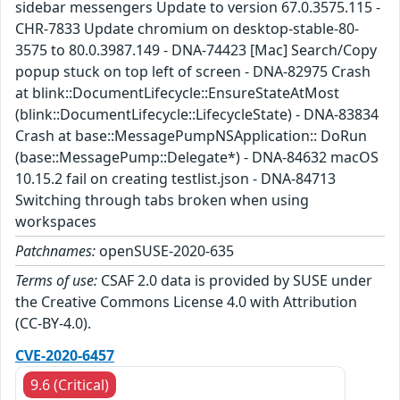
sidebar messengers Update to version 67.0.3575.115 -
CHR-7833 Update chromium on desktop-stable-80-
3575 to 80.0.3987.149 - DNA-74423 [Mac] Search/Copy
popup stuck on top left of screen - DNA-82975 Crash
at blink::DocumentLifecycle::EnsureStateAtMost
(blink::DocumentLifecycle::LifecycleState) - DNA-83834
Crash at base::MessagePumpNSApplication:: DoRun
(base::MessagePump::Delegate*) - DNA-84632 macOS
10.15.2 fail on creating testlist.json - DNA-84713
Switching through tabs broken when using
workspaces
Patchnames:
openSUSE-2020-635
Terms of use:
CSAF 2.0 data is provided by SUSE under
the Creative Commons License 4.0 with Attribution
(CC-BY-4.0).
CVE-2020-6457
9.6 (Critical)