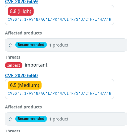
CVE-2020-6459
8.8 (High)
CVSS:3.1/AV:N/AC:L/PR:N/UI:R/S:U/C:H/I:H/A:H
Affected products
1 product
Recommended
Threats
important
Impact
CVE-2020-6460
6.5 (Medium)
CVSS:3.1/AV:N/AC:L/PR:N/UI:R/S:U/C:N/I:H/A:N
Affected products
1 product
Recommended
Threats