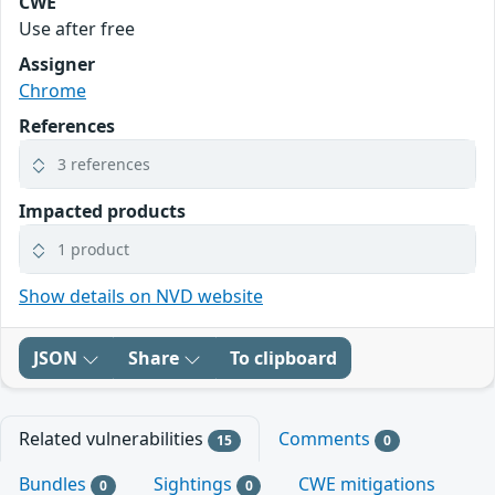
CWE
Use after free
Assigner
Chrome
References
3 references
Impacted products
1 product
Show details on NVD website
JSON
Share
To clipboard
Related vulnerabilities
Comments
15
0
Bundles
Sightings
CWE mitigations
0
0