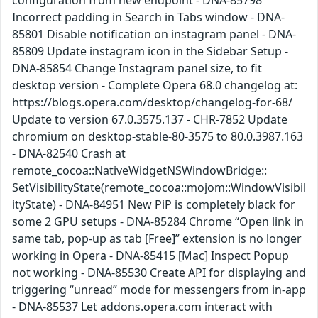
configuration from new endpoint - DNA-85798
Incorrect padding in Search in Tabs window - DNA-
85801 Disable notification on instagram panel - DNA-
85809 Update instagram icon in the Sidebar Setup -
DNA-85854 Change Instagram panel size, to fit
desktop version - Complete Opera 68.0 changelog at:
https://blogs.opera.com/desktop/changelog-for-68/
Update to version 67.0.3575.137 - CHR-7852 Update
chromium on desktop-stable-80-3575 to 80.0.3987.163
- DNA-82540 Crash at
remote_cocoa::NativeWidgetNSWindowBridge::
SetVisibilityState(remote_cocoa::mojom::WindowVisibil
ityState) - DNA-84951 New PiP is completely black for
some 2 GPU setups - DNA-85284 Chrome “Open link in
same tab, pop-up as tab [Free]” extension is no longer
working in Opera - DNA-85415 [Mac] Inspect Popup
not working - DNA-85530 Create API for displaying and
triggering “unread” mode for messengers from in-app
- DNA-85537 Let addons.opera.com interact with