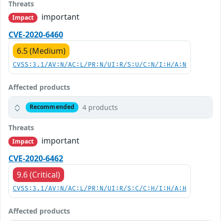
Threats
important
Impact
CVE-2020-6460
6.5 (Medium)
CVSS:3.1/AV:N/AC:L/PR:N/UI:R/S:U/C:N/I:H/A:N
Affected products
4 products
Recommended
Threats
important
Impact
CVE-2020-6462
9.6 (Critical)
CVSS:3.1/AV:N/AC:L/PR:N/UI:R/S:C/C:H/I:H/A:H
Affected products