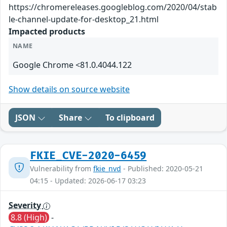
https://chromereleases.googleblog.com/2020/04/stab
le-channel-update-for-desktop_21.html
Impacted products
NAME
Google Chrome <81.0.4044.122
Show details on source website
JSON
Share
To clipboard
FKIE_CVE-2020-6459
Vulnerability from
fkie_nvd
- Published: 2020-05-21
04:15 - Updated: 2026-06-17 03:23
Severity
8.8 (High)
-