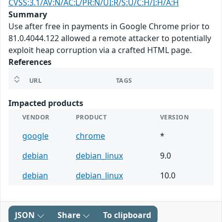
CVSS:3.1/AV:N/AC:L/PR:N/UI:R/S:U/C:H/I:H/A:H
Summary
Use after free in payments in Google Chrome prior to
81.0.4044.122 allowed a remote attacker to potentially
exploit heap corruption via a crafted HTML page.
References
URL
TAGS
Impacted products
VENDOR
PRODUCT
VERSION
google
chrome
*
debian
debian_linux
9.0
debian
debian_linux
10.0
JSON
Share
To clipboard