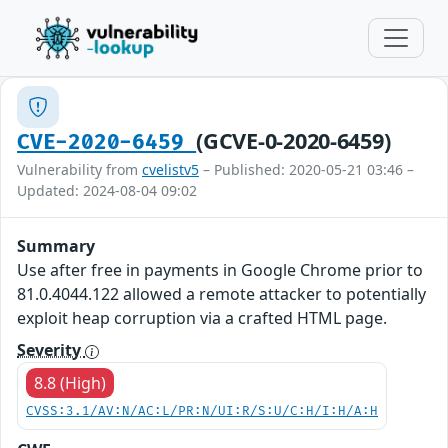
(GCVE-0-2020-6459)
CVE-2020-6459
Vulnerability from
cvelistv5
– Published: 2020-05-21 03:46 –
Updated: 2024-08-04 09:02
Summary
Use after free in payments in Google Chrome prior to
81.0.4044.122 allowed a remote attacker to potentially
exploit heap corruption via a crafted HTML page.
Severity
8.8 (High)
CVSS:3.1/AV:N/AC:L/PR:N/UI:R/S:U/C:H/I:H/A:H