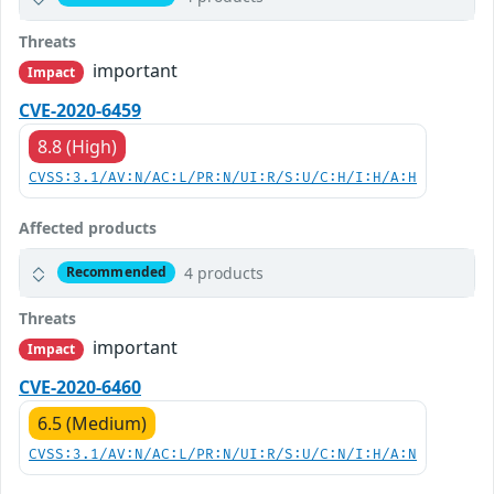
Threats
important
Impact
CVE-2020-6459
8.8 (High)
CVSS:3.1/AV:N/AC:L/PR:N/UI:R/S:U/C:H/I:H/A:H
Affected products
4 products
Recommended
Threats
important
Impact
CVE-2020-6460
6.5 (Medium)
CVSS:3.1/AV:N/AC:L/PR:N/UI:R/S:U/C:N/I:H/A:N