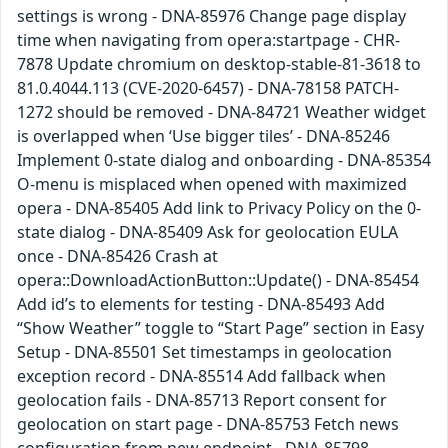
settings is wrong - DNA-85976 Change page display
time when navigating from opera:startpage - CHR-
7878 Update chromium on desktop-stable-81-3618 to
81.0.4044.113 (CVE-2020-6457) - DNA-78158 PATCH-
1272 should be removed - DNA-84721 Weather widget
is overlapped when ‘Use bigger tiles’ - DNA-85246
Implement 0-state dialog and onboarding - DNA-85354
O-menu is misplaced when opened with maximized
opera - DNA-85405 Add link to Privacy Policy on the 0-
state dialog - DNA-85409 Ask for geolocation EULA
once - DNA-85426 Crash at
opera::DownloadActionButton::Update() - DNA-85454
Add id’s to elements for testing - DNA-85493 Add
“Show Weather” toggle to “Start Page” section in Easy
Setup - DNA-85501 Set timestamps in geolocation
exception record - DNA-85514 Add fallback when
geolocation fails - DNA-85713 Report consent for
geolocation on start page - DNA-85753 Fetch news