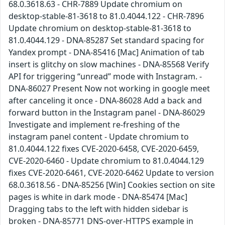
68.0.3618.63 - CHR-7889 Update chromium on
desktop-stable-81-3618 to 81.0.4044.122 - CHR-7896
Update chromium on desktop-stable-81-3618 to
81.0.4044.129 - DNA-85287 Set standard spacing for
Yandex prompt - DNA-85416 [Mac] Animation of tab
insert is glitchy on slow machines - DNA-85568 Verify
API for triggering “unread” mode with Instagram. -
DNA-86027 Present Now not working in google meet
after canceling it once - DNA-86028 Add a back and
forward button in the Instagram panel - DNA-86029
Investigate and implement re-freshing of the
instagram panel content - Update chromium to
81.0.4044.122 fixes CVE-2020-6458, CVE-2020-6459,
CVE-2020-6460 - Update chromium to 81.0.4044.129
fixes CVE-2020-6461, CVE-2020-6462 Update to version
68.0.3618.56 - DNA-85256 [Win] Cookies section on site
pages is white in dark mode - DNA-85474 [Mac]
Dragging tabs to the left with hidden sidebar is
broken - DNA-85771 DNS-over-HTTPS example in