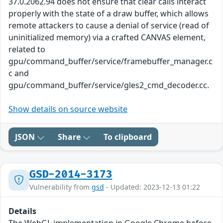
37.0.2062.94 does not ensure that clear calls interact
properly with the state of a draw buffer, which allows
remote attackers to cause a denial of service (read of
uninitialized memory) via a crafted CANVAS element,
related to
gpu/command_buffer/service/framebuffer_manager.c
c and
gpu/command_buffer/service/gles2_cmd_decoder.cc.
Show details on source website
JSON
Share
To clipboard
GSD-2014-3173
Vulnerability from
gsd
- Updated: 2023-12-13 01:22
Details