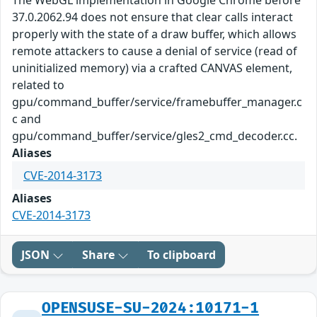
The WebGL implementation in Google Chrome before
37.0.2062.94 does not ensure that clear calls interact
properly with the state of a draw buffer, which allows
remote attackers to cause a denial of service (read of
uninitialized memory) via a crafted CANVAS element,
related to
gpu/command_buffer/service/framebuffer_manager.c
c and
gpu/command_buffer/service/gles2_cmd_decoder.cc.
Aliases
CVE-2014-3173
Aliases
CVE-2014-3173
JSON
Share
To clipboard
OPENSUSE-SU-2024:10171-1