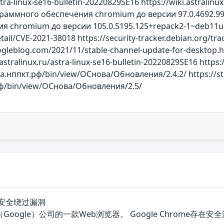
astra-linux-se16-bulletin-20220829SE16 https://wiki.astrali
раммного обеспечения chromium до версии 97.0.4692.9
 chromium до версии 105.0.5195.125+repack2-1~deb11u1
etail/CVE-2021-38018 https://security-tracker.debian.org/t
leblog.com/2021/11/stable-channel-update-for-desktop.html 
stralinux.ru/astra-linux-se16-bulletin-20220829SE16 https://
а.нппкт.рф/bin/view/ОСнова/Обновления/2.4.2/ https://str
рф/bin/view/ОСнова/Обновления/2.5/
tion安全绕过漏洞
国谷歌（Google）公司的一款Web浏览器。 Google Chro