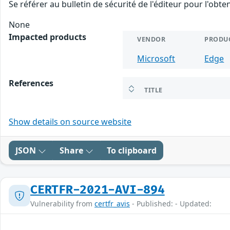
Se référer au bulletin de sécurité de l'éditeur pour l'obt
None
Impacted products
VENDOR
PRODU
Microsoft
Edge
References
TITLE
Show details on source website
JSON
Share
To clipboard
CERTFR-2021-AVI-894
Vulnerability from
certfr_avis
- Published: - Updated: