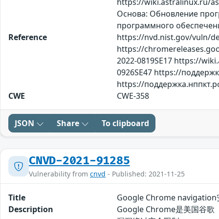
https://wiki.astralinux.ru/
Основа: Обновление прог
программного обеспечения
Reference
https://nvd.nist.gov/vuln/d
https://chromereleases.goog
2022-0819SE17 https://wiki.a
0926SE47 https://поддержк
https://поддержка.нппкт.
CWE
CWE-358
JSON
Share
To clipboard
CNVD-2021-91285
Vulnerability from
cnvd
- Published: 2021-11-25
Title
Google Chrome naviga
Description
Google Chrome是美