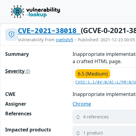
(GCVE-0-2021-3
CVE-2021-38018
Vulnerability from
cvelistv5
– Published: 2021-12-23 00:05
Summary
Inappropriate implementati
a crafted HTML page.
Severity
6.5 (Medium)
CVSS:3.1/AV:N/AC:L/PR:N/
CWE
Inappropriate implementat
Assigner
Chrome
References
4 references
Impacted products
1 product