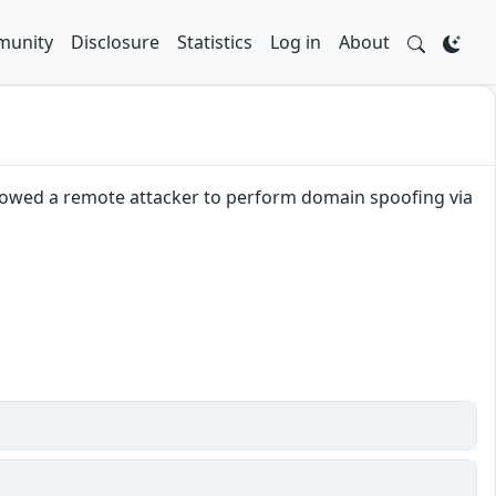
unity
Disclosure
Statistics
Log in
About
llowed a remote attacker to perform domain spoofing via