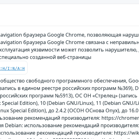
Navigation браузера Google Chrome, позволяющая на
avigation браузера Google Chrome связана с неправиль
Эксплуатация уязвимости может позволить нарушителю
пециально созданной веб-страницы
C:H/I:N/A:H
ообщество свободного программного обеспечения, Goog
on (запись в едином реестре российских программ №369)
 российских программ №5913), ОС ОН «Стрелец» (запись
 Special Edition), 10 (Debian GNU/Linux), 11 (Debian GNU/Li
a Linux Special Edition), до 2.4.2 (ОСОН ОСнова Оnyx), до 1
ьзование рекомендаций производителя: https://chromere
ля Debian: использование рекомендаций производителя: ht
использование рекомендаций производителя: https://wiki.a