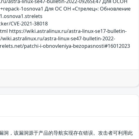
nux.ru/astra-linux-se47-bulletin-2022-0926SE47 Для ОСОН
9+repack-1osnova1 Для ОС ОН «Стрелец»: Обновление
.osnova1.strelets
racker/CVE-2021-38018
https://wiki.astralinux.ru/astra-linux-se17-bulletin-
wiki.astralinux.ru/astra-linux-se47-bulletin-2022-
elets.net/patchi-i-obnovleniya-bezopasnosti#16012023
me存在安全漏洞，该漏洞源于产品的导航实现存在错误。攻击者可利用此