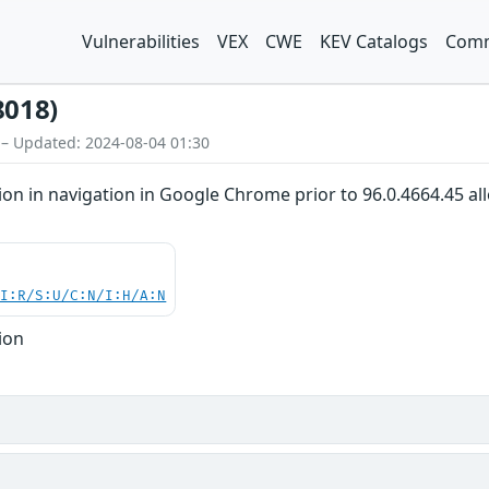
Vulnerabilities
VEX
CWE
KEV Catalogs
Comm
8018)
 – Updated: 2024-08-04 01:30
on in navigation in Google Chrome prior to 96.0.4664.45 a
UI:R/S:U/C:N/I:H/A:N
ion