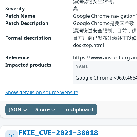
漏洞绕过安全限制。
Severity
高
Patch Name
Google Chrome navig
Patch Description
Google Chrome是美
漏洞绕过安全限制。目前，供
Formal description
目前厂商已发布升级补丁以修复漏洞，详情请
desktop.html
Reference
https://www.auscert.org.au
Impacted products
NAME
Google Chrome <96.0.466
Show details on source website
JSON
Share
To clipboard
FKIE_CVE-2021-38018