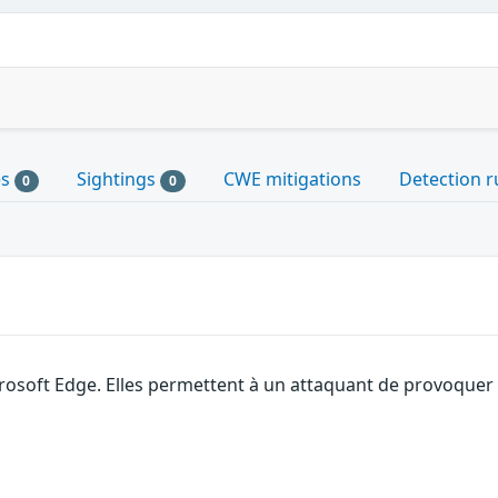
es
Sightings
CWE mitigations
Detection r
0
0
rosoft Edge. Elles permettent à un attaquant de provoquer 