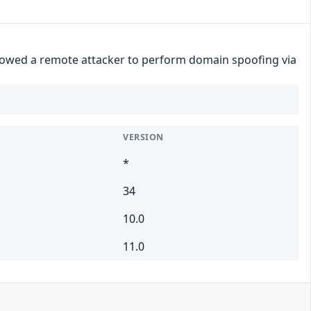
llowed a remote attacker to perform domain spoofing via
VERSION
*
34
10.0
11.0