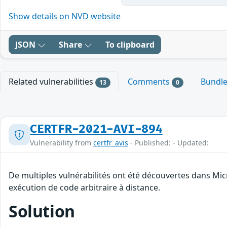
Show details on NVD website
JSON
Share
To clipboard
Related vulnerabilities
Comments
Bundl
13
0
CERTFR-2021-AVI-894
Vulnerability from
certfr_avis
- Published: - Updated:
De multiples vulnérabilités ont été découvertes dans Mic
exécution de code arbitraire à distance.
Solution