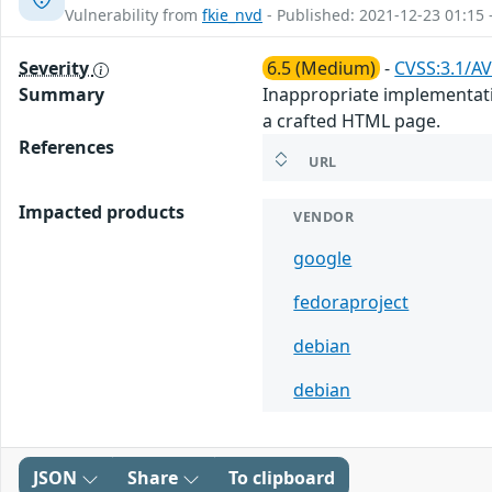
Vulnerability from
fkie_nvd
- Published: 2021-12-23 01:15 
Severity
6.5 (Medium)
-
CVSS:3.1/AV
Summary
Inappropriate implementati
a crafted HTML page.
References
URL
Impacted products
VENDOR
google
fedoraproject
debian
debian
JSON
Share
To clipboard