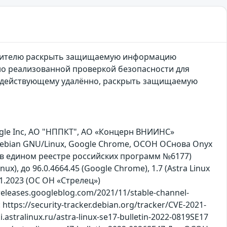
рушителю раскрыть защищаемую информацию
но реализованной проверкой безопасности для
, действующему удалённо, раскрыть защищаемую
le Inc, АО "НППКТ", АО «Концерн ВНИИНС»
, Debian GNU/Linux, Google Chrome, ОСОН ОСнова Оnyx
 в едином реестре российских программ №6177)
nux), до 96.0.4664.45 (Google Chrome), 1.7 (Astra Linux
6.01.2023 (ОС ОН «Стрелец»)
leases.googleblog.com/2021/11/stable-channel-
tps://security-tracker.debian.org/tracker/CVE-2021-
stralinux.ru/astra-linux-se17-bulletin-2022-0819SE17