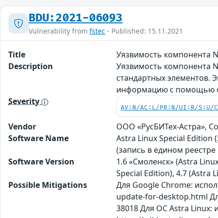
BDU:2021-06093
Vulnerability from
fstec
- Published: 15.11.2021
Title
Уязвимость компонента 
Description
Уязвимость компонента N
стандартных элементов. 
информацию с помощью с
Severity
AV:N/AC:L/PR:N/UI:R/S:U/
Vendor
ООО «РусБИТех-Астра», С
Software Name
Astra Linux Special Editi
(запись в едином реестре
Software Version
1.6 «Смоленск» (Astra Linux
Special Edition), 4.7 (Astr
Possible Mitigations
Для Google Chrome: испол
update-for-desktop.html Д
38018 Для ОС Astra Linux: 