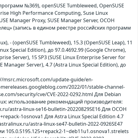
ких программ №369), openSUSE Tumbleweed, OpenSUSE
prise High Performance Computing, Suse Linux
e, SUSE Manager Proxy, SUSE Manager Server, ОСОН
елец» (запись в едином реестре российских программ
inux), - (openSUSE Tumbleweed), 15.3 (OpenSUSE Leap), 11
nux Special Edition), до 97.0.4692.99 (Google Chrome),
ise Server), 15 SP3 (SUSE Linux Enterprise Server for
 Manager Server), 4.7 (Astra Linux Special Edition), до
/msrc.microsoft.com/update-guide/en-
omereleases.googleblog.com/2022/01/stable-channel-
se.com/security/cve/CVE-2022-0292.html Для Debian
a Linux: использование рекомендаций производителя:
inux.ru/astra-linux-se16-bulletin-20220829SE16 Для ОСОН
pack-1osnova1 Для Astra Linux Special Edition 4.7
ralinux.ru/astra-linux-se47-bulletin-2022-0926SE47
105.0.5195.125+repack2-1~deb11u1.osnova1.strelets