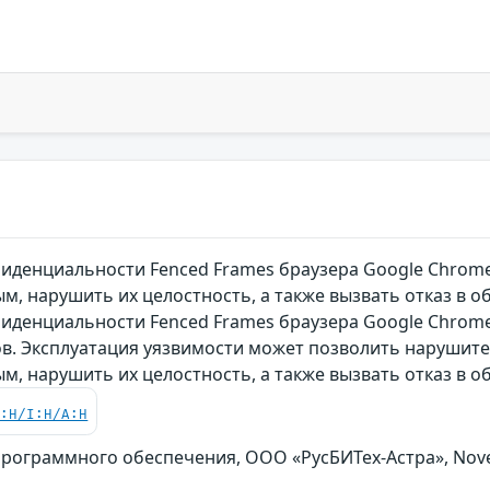
иденциальности Fenced Frames браузера Google Chrom
, нарушить их целостность, а также вызвать отказ в 
иденциальности Fenced Frames браузера Google Chrome
ов. Эксплуатация уязвимости может позволить нарушите
, нарушить их целостность, а также вызвать отказ в 
C:H/I:H/A:H
ограммного обеспечения, ООО «РусБИТех-Астра», Novell I