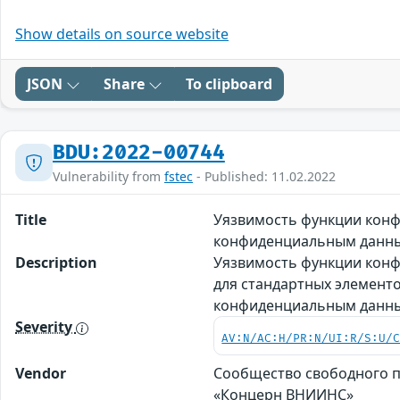
Show details on source website
JSON
Share
To clipboard
BDU:2022-00744
Vulnerability from
fstec
- Published: 11.02.2022
Title
Уязвимость функции конф
конфиденциальным данным
Description
Уязвимость функции конф
для стандартных элемент
конфиденциальным данным
Severity
AV:N/AC:H/PR:N/UI:R/S:U/
Vendor
Сообщество свободного пр
«Концерн ВНИИНС»