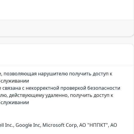
e, позволяющая нарушителю получить доступ к
обслуживании
 связана с некорректной проверкой безопасности
лю, действующему удаленно, получить доступ к
обслуживании
nc., Google Inc, Microsoft Corp, АО "НППКТ", АО