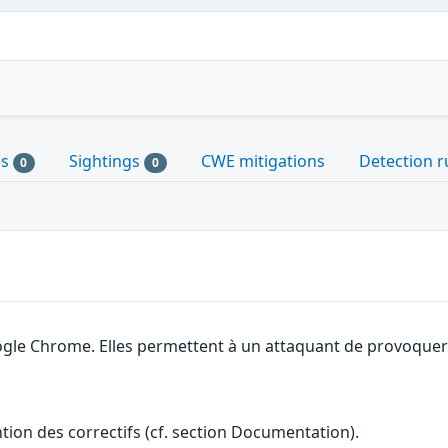
es
Sightings
CWE mitigations
Detection r
0
0
gle Chrome. Elles permettent à un attaquant de provoquer u
ention des correctifs (cf. section Documentation).