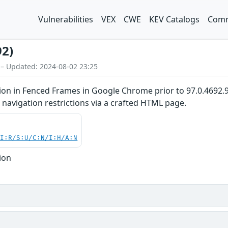
Vulnerabilities
VEX
CWE
KEV Catalogs
Comm
92)
 – Updated: 2024-08-02 23:25
ion in Fenced Frames in Google Chrome prior to 97.0.4692
navigation restrictions via a crafted HTML page.
UI:R/S:U/C:N/I:H/A:N
ion