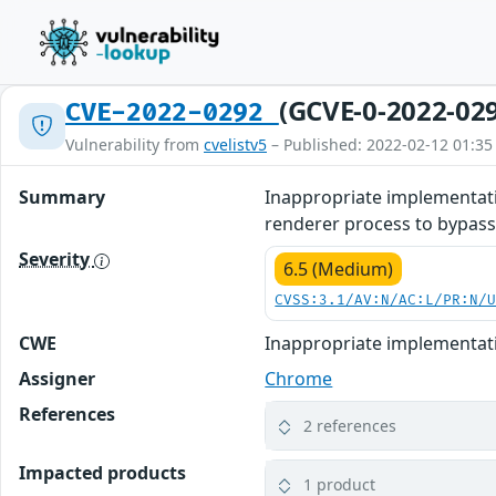
(GCVE-0-2022-02
CVE-2022-0292
Vulnerability from
cvelistv5
– Published: 2022-02-12 01:35
Summary
Inappropriate implementat
renderer process to bypass 
Severity
6.5 (Medium)
CVSS:3.1/AV:N/AC:L/PR:N/
CWE
Inappropriate implementat
Assigner
Chrome
References
2 references
Impacted products
1 product