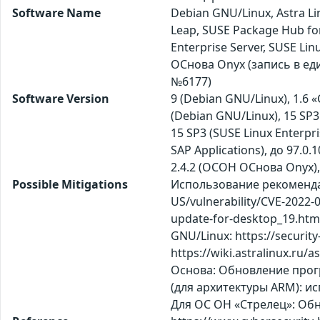
Software Name
Debian GNU/Linux, Astra L
Leap, SUSE Package Hub fo
Enterprise Server, SUSE Li
ОСнова Оnyx (запись в ед
№6177)
Software Version
9 (Debian GNU/Linux), 1.6 
(Debian GNU/Linux), 15 SP3 
15 SP3 (SUSE Linux Enterpri
SAP Applications), до 97.0.
2.4.2 (ОСОН ОСнова Оnyx),
Possible Mitigations
Использование рекомендац
US/vulnerability/CVE-2022
update-for-desktop_19.htm
GNU/Linux: https://securi
https://wiki.astralinux.ru/
Основа: Обновление програ
(для архитектуры ARM): ис
Для ОС ОН «Стрелец»: Обн