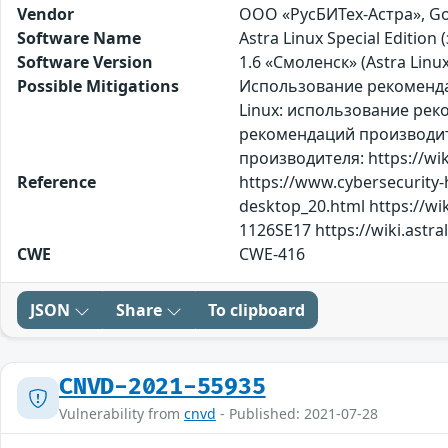
Vendor
ООО «РусБИТех-Астра», Go
Software Name
Astra Linux Special Editi
Software Version
1.6 «Смоленск» (Astra Linux 
Possible Mitigations
Использование рекомендаци
Linux: использование реко
рекомендаций производител
производителя: https://wiki
Reference
https://www.cybersecurity
desktop_20.html https://wiki
1126SE17 https://wiki.astra
CWE
CWE-416
JSON
Share
To clipboard
CNVD-2021-55935
Vulnerability from
cnvd
- Published: 2021-07-28