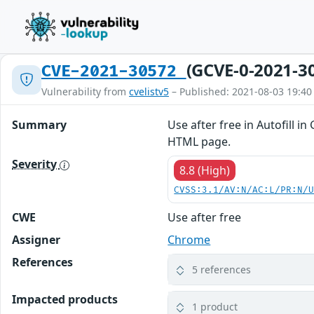
(GCVE-0-2021-3
CVE-2021-30572
Vulnerability from
cvelistv5
– Published: 2021-08-03 19:40
Summary
Use after free in Autofill i
HTML page.
Severity
8.8 (High)
CVSS:3.1/AV:N/AC:L/PR:N/
CWE
Use after free
Assigner
Chrome
References
5 references
Impacted products
1 product