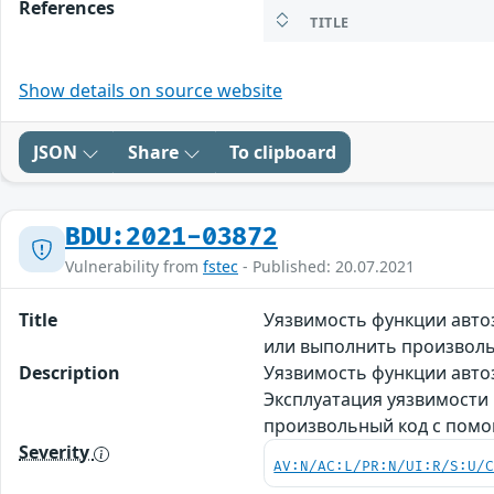
References
TITLE
Show details on source website
JSON
Share
To clipboard
BDU:2021-03872
Vulnerability from
fstec
- Published: 20.07.2021
Title
Уязвимость функции авто
или выполнить произвол
Description
Уязвимость функции автоз
Эксплуатация уязвимости
произвольный код с пом
Severity
AV:N/AC:L/PR:N/UI:R/S:U/