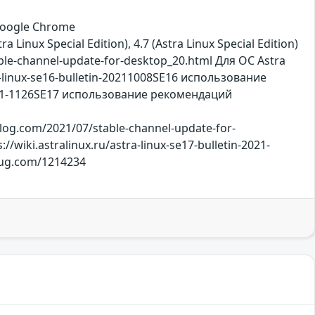
 Google Chrome
a Linux Special Edition), 4.7 (Astra Linux Special Edition)
e-channel-update-for-desktop_20.html Для ОС Astra
-linux-se16-bulletin-20211008SE16 использование
-2021-1126SE17 использование рекомендаций
log.com/2021/07/stable-channel-update-for-
//wiki.astralinux.ru/astra-linux-se17-bulletin-2021-
rbug.com/1214234