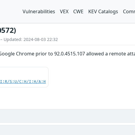
Vulnerabilities
VEX
CWE
KEV Catalogs
Comm
0572)
 – Updated: 2024-08-03 22:32
n Google Chrome prior to 92.0.4515.107 allowed a remote atta
UI:R/S:U/C:H/I:H/A:H