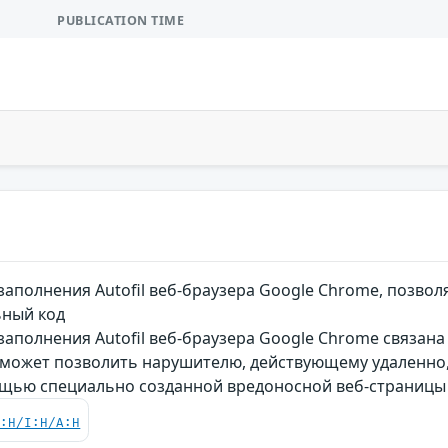
PUBLICATION TIME
заполнения Autofil веб-браузера Google Chrome, позво
ьный код
аполнения Autofil веб-браузера Google Chrome связана
 может позволить нарушителю, действующему удаленно,
ощью специально созданной вредоносной веб-страницы
C:H/I:H/A:H