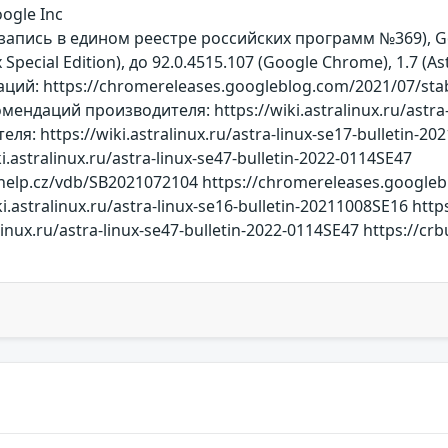
ogle Inc
on (запись в едином реестре российских программ №369),
Special Edition), до 92.0.4515.107 (Google Chrome), 1.7 (Astr
й: https://chromereleases.googleblog.com/2021/07/stabl
мендаций производителя: https://wiki.astralinux.ru/astra
я: https://wiki.astralinux.ru/astra-linux-se17-bulletin
.astralinux.ru/astra-linux-se47-bulletin-2022-0114SE47
-help.cz/vdb/SB2021072104 https://chromereleases.googleb
.astralinux.ru/astra-linux-se16-bulletin-20211008SE16 https:
linux.ru/astra-linux-se47-bulletin-2022-0114SE47 https://c