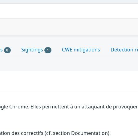
es
Sightings
CWE mitigations
Detection r
0
1
gle Chrome. Elles permettent à un attaquant de provoquer u
ention des correctifs (cf. section Documentation).