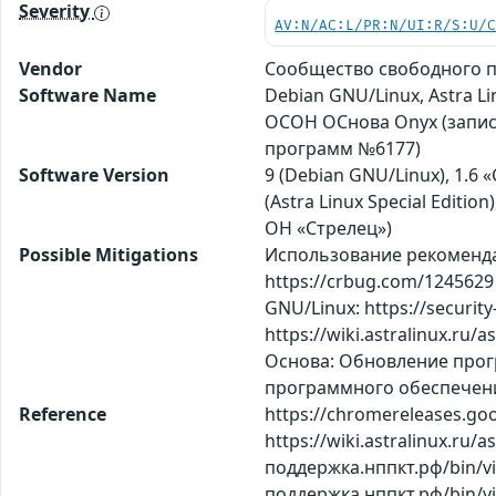
Severity
AV:N/AC:L/PR:N/UI:R/S:U/
Vendor
Сообщество свободного пр
Software Name
Debian GNU/Linux, Astra L
ОСОН ОСнова Оnyx (запись
программ №6177)
Software Version
9 (Debian GNU/Linux), 1.6 «
(Astra Linux Special Editio
ОН «Стрелец»)
Possible Mitigations
Использование рекомендаци
https://crbug.com/1245629
GNU/Linux: https://securi
https://wiki.astralinux.ru/
Основа: Обновление прог
программного обеспечения
Reference
https://chromereleases.go
https://wiki.astralinux.ru/a
поддержка.нппкт.рф/bin/vi
поддержка.нппкт.рф/bin/