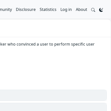
unity
Disclosure
Statistics
Log in
About
acker who convinced a user to perform specific user