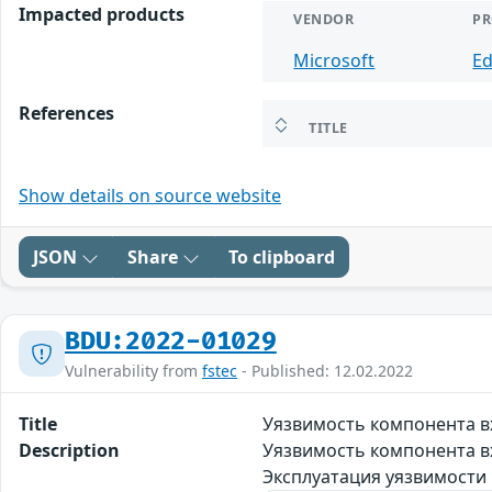
Impacted products
VENDOR
P
Microsoft
E
References
TITLE
Show details on source website
JSON
Share
To clipboard
BDU:2022-01029
Vulnerability from
fstec
- Published: 12.02.2022
Title
Уязвимость компонента в
Description
Уязвимость компонента вх
Эксплуатация уязвимости