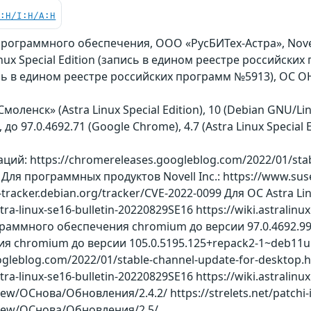
C:H/I:H/A:H
ограммного обеспечения, ООО «РусБИТех-Астра», Novell
inux Special Edition (запись в едином реестре российск
 в едином реестре российских программ №5913), ОС ОН
Смоленск» (Astra Linux Special Edition), 10 (Debian GNU/Li
n), до 97.0.4692.71 (Google Chrome), 4.7 (Astra Linux Specia
й: https://chromereleases.googleblog.com/2022/01/stab
 Для программных продуктов Novell Inc.: https://www.sus
ty-tracker.debian.org/tracker/CVE-2022-0099 Для ОС Astr
astra-linux-se16-bulletin-20220829SE16 https://wiki.astrali
раммного обеспечения chromium до версии 97.0.4692.9
 chromium до версии 105.0.5195.125+repack2-1~deb11u1
ogleblog.com/2022/01/stable-channel-update-for-desktop.
stra-linux-se16-bulletin-20220829SE16 https://wiki.astralinu
ew/ОСнова/Обновления/2.4.2/ https://strelets.net/patchi-
view/ОСнова/Обновления/2.5/