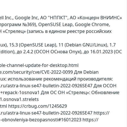
 Inc., Google Inc, АО "НППКТ", АО «Концерн ВНИИНС»
их программ №369), OpenSUSE Leap, Google Chrome,
 «Стрелец» (запись в едином реестре российских
nux), 15.3 (OpenSUSE Leap), 11 (Debian GNU/Linux), 1.7
l Edition), до 2.4.2 (ОСОН ОСнова Оnyx), до 16.01.2023 (ОС
le-channel-update-for-desktop.html
e.com/security/cve/CVE-2022-0099 Для Debian
a Linux: использование рекомендаций производителя:
nux.ru/astra-linux-se47-bulletin-2022-0926SE47 Для ОСОН
9+repack-1osnova1 Для ОС ОН «Стрелец»: Обновление
.osnova1.strelets
html https://crbug.com/1245629
x.ru/astra-linux-se47-bulletin-2022-0926SE47 https://
i-obnovleniya-bezopasnosti#16012023 https://