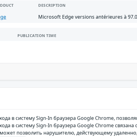
RODUCT
DESCRIPTION
dge
Microsoft Edge versions antérieures à 97.
PUBLICATION TIME
хода в систему Sign-In браузера Google Chrome, позв
ода в систему Sign-In браузера Google Chrome связана
 может позволить нарушителю, действующему удаленно