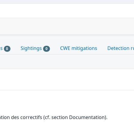
es
Sightings
CWE mitigations
Detection r
0
0
ention des correctifs (cf. section Documentation).