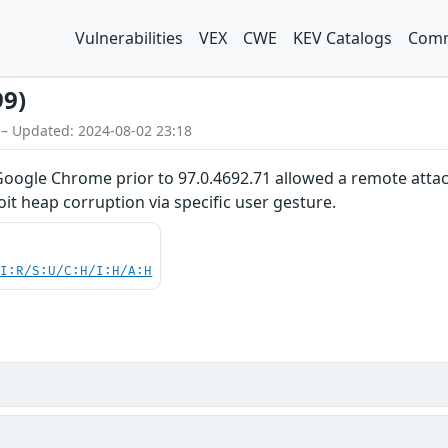
Vulnerabilities
VEX
CWE
KEV Catalogs
Comm
99)
 – Updated: 2024-08-02 23:18
n Google Chrome prior to 97.0.4692.71 allowed a remote att
oit heap corruption via specific user gesture.
UI:R/S:U/C:H/I:H/A:H