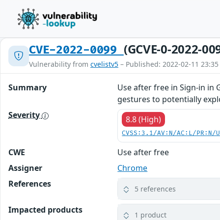
(GCVE-0-2022-00
CVE-2022-0099
Vulnerability from
cvelistv5
– Published: 2022-02-11 23:35
Summary
Use after free in Sign-in i
gestures to potentially expl
Severity
8.8 (High)
CVSS:3.1/AV:N/AC:L/PR:N/
CWE
Use after free
Assigner
Chrome
References
5 references
Impacted products
1 product