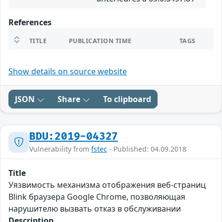
References
TITLE
PUBLICATION TIME
TAGS
Show details on source website
JSON
Share
To clipboard
BDU:2019-04327
Vulnerability from
fstec
- Published: 04.09.2018
Title
Уязвимость механизма отображения веб-страниц
Blink браузера Google Chrome, позволяющая
нарушителю вызвать отказ в обслуживании
Description