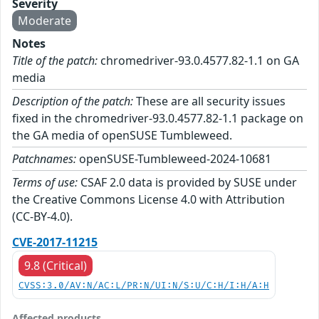
Severity
Moderate
Notes
Title of the patch:
chromedriver-93.0.4577.82-1.1 on GA
media
Description of the patch:
These are all security issues
fixed in the chromedriver-93.0.4577.82-1.1 package on
the GA media of openSUSE Tumbleweed.
Patchnames:
openSUSE-Tumbleweed-2024-10681
Terms of use:
CSAF 2.0 data is provided by SUSE under
the Creative Commons License 4.0 with Attribution
(CC-BY-4.0).
CVE-2017-11215
9.8 (Critical)
CVSS:3.0/AV:N/AC:L/PR:N/UI:N/S:U/C:H/I:H/A:H
Affected products