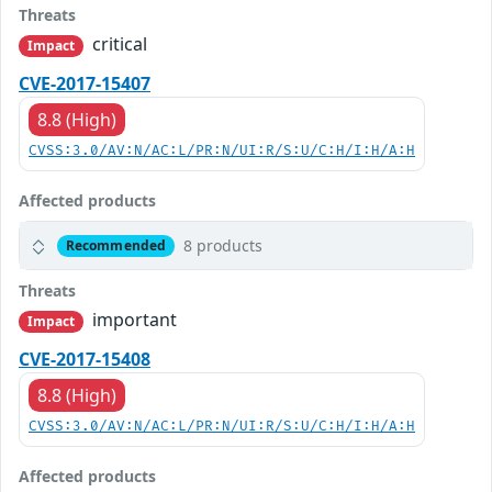
Threats
critical
Impact
CVE-2017-15407
8.8 (High)
CVSS:3.0/AV:N/AC:L/PR:N/UI:R/S:U/C:H/I:H/A:H
Affected products
8 products
Recommended
Threats
important
Impact
CVE-2017-15408
8.8 (High)
CVSS:3.0/AV:N/AC:L/PR:N/UI:R/S:U/C:H/I:H/A:H
Affected products