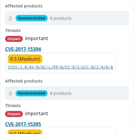
Affected products
8 products
Recommended
Threats
important
Impact
CVE-2017-15394
6.5 (Medium)
CVSS:3.0/AV:N/AC:L/PR:N/UI:R/S:U/C:N/I:H/A:N
Affected products
8 products
Recommended
Threats
important
Impact
CVE-2017-15395