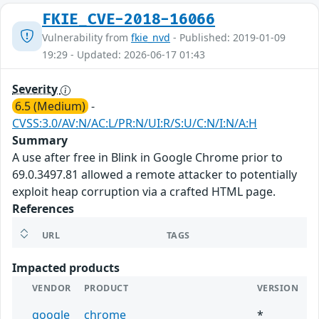
FKIE_CVE-2018-16066
Vulnerability from
fkie_nvd
- Published: 2019-01-09
19:29 - Updated: 2026-06-17 01:43
Severity
6.5 (Medium)
-
CVSS:3.0/AV:N/AC:L/PR:N/UI:R/S:U/C:N/I:N/A:H
Summary
A use after free in Blink in Google Chrome prior to
69.0.3497.81 allowed a remote attacker to potentially
exploit heap corruption via a crafted HTML page.
References
URL
TAGS
Impacted products
VENDOR
PRODUCT
VERSION
google
chrome
*