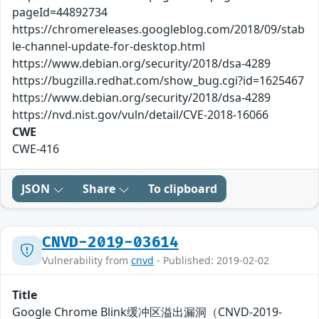
pageId=44892734
https://chromereleases.googleblog.com/2018/09/stab
le-channel-update-for-desktop.html
https://www.debian.org/security/2018/dsa-4289
https://bugzilla.redhat.com/show_bug.cgi?id=1625467
https://www.debian.org/security/2018/dsa-4289
https://nvd.nist.gov/vuln/detail/CVE-2018-16066
CWE
CWE-416
JSON
Share
To clipboard
CNVD-2019-03614
Vulnerability from
cnvd
- Published: 2019-02-02
Title
Google Chrome Blink缓冲区溢出漏洞（CNVD-2019-