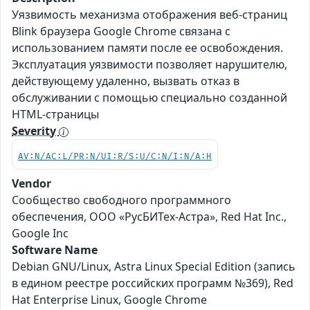
Уязвимость механизма отображения веб-страниц
Blink браузера Google Chrome связана с
использованием памяти после ее освобождения.
Эксплуатация уязвимости позволяет нарушителю,
действующему удаленно, вызвать отказ в
обслуживании с помощью специально созданной
HTML-страницы
Severity
AV:N/AC:L/PR:N/UI:R/S:U/C:N/I:N/A:H
Vendor
Сообщество свободного программного
обеспечения, ООО «РусБИТех-Астра», Red Hat Inc.,
Google Inc
Software Name
Debian GNU/Linux, Astra Linux Special Edition (запись
в едином реестре российских программ №369), Red
Hat Enterprise Linux, Google Chrome