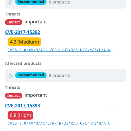
8 products
Recommended
Threats
important
Impact
CVE-2017-15392
4.3 (Medium)
CVSS:3.0/AV:N/AC:L/PR:L/UI:N/S:U/C:N/I:L/A:N
Affected products
8 products
Recommended
Threats
important
Impact
CVE-2017-15393
8.8 (High)
CVSS:3.0/AV:N/AC:L/PR:N/UI:R/S:U/C:H/I:H/A:H