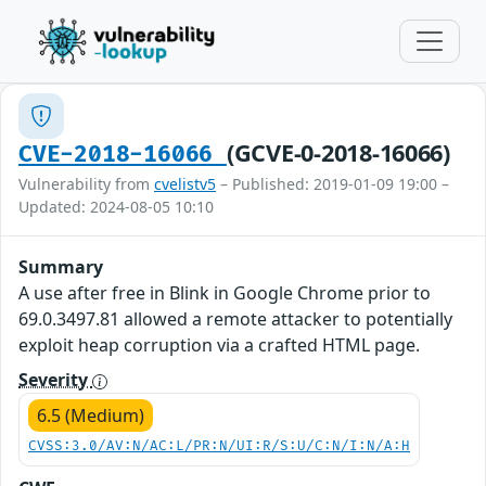
(GCVE-0-2018-16066)
CVE-2018-16066
Vulnerability from
cvelistv5
– Published: 2019-01-09 19:00 –
Updated: 2024-08-05 10:10
Summary
A use after free in Blink in Google Chrome prior to
69.0.3497.81 allowed a remote attacker to potentially
exploit heap corruption via a crafted HTML page.
Severity
6.5 (Medium)
CVSS:3.0/AV:N/AC:L/PR:N/UI:R/S:U/C:N/I:N/A:H