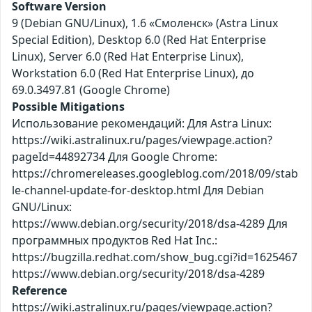
Software Version
9 (Debian GNU/Linux), 1.6 «Смоленск» (Astra Linux
Special Edition), Desktop 6.0 (Red Hat Enterprise
Linux), Server 6.0 (Red Hat Enterprise Linux),
Workstation 6.0 (Red Hat Enterprise Linux), до
69.0.3497.81 (Google Chrome)
Possible Mitigations
Использование рекомендаций: Для Astra Linux:
https://wiki.astralinux.ru/pages/viewpage.action?
pageId=44892734 Для Google Chrome:
https://chromereleases.googleblog.com/2018/09/stab
le-channel-update-for-desktop.html Для Debian
GNU/Linux:
https://www.debian.org/security/2018/dsa-4289 Для
программных продуктов Red Hat Inc.:
https://bugzilla.redhat.com/show_bug.cgi?id=1625467
https://www.debian.org/security/2018/dsa-4289
Reference
https://wiki.astralinux.ru/pages/viewpage.action?