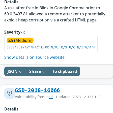
Details
A use after free in Blink in Google Chrome prior to
69.0.3497.81 allowed a remote attacker to potentially
exploit heap corruption via a crafted HTML page.
Severity
6.5 (Medium)
CVSS:3.0/AV:N/AC:L/PR:N/UI:R/S:U/C:N/I:N/A:H
Show details on source website
JSON
Share
To clipboard
GSD-2018-16066
Vulnerability from
gsd
- Updated: 2023-12-13 01:22
Details