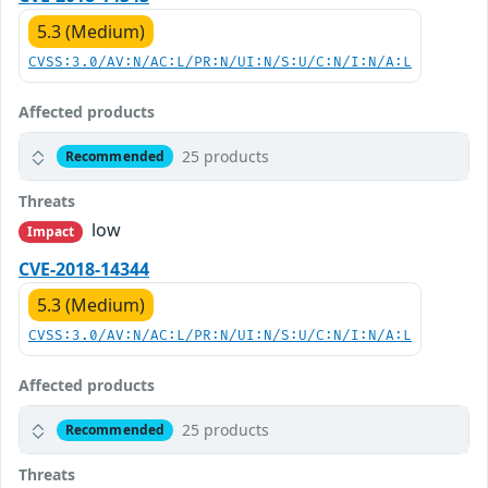
5.3 (Medium)
CVSS:3.0/AV:N/AC:L/PR:N/UI:N/S:U/C:N/I:N/A:L
Affected products
25 products
Recommended
Threats
low
Impact
CVE-2018-14344
5.3 (Medium)
CVSS:3.0/AV:N/AC:L/PR:N/UI:N/S:U/C:N/I:N/A:L
Affected products
25 products
Recommended
Threats