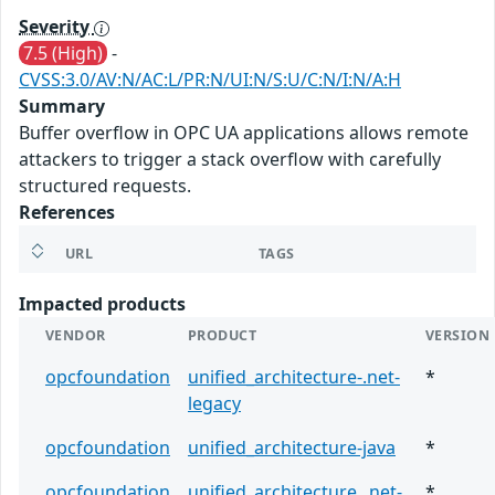
Severity
7.5 (High)
-
CVSS:3.0/AV:N/AC:L/PR:N/UI:N/S:U/C:N/I:N/A:H
Summary
Buffer overflow in OPC UA applications allows remote
attackers to trigger a stack overflow with carefully
structured requests.
References
URL
TAGS
Impacted products
VENDOR
PRODUCT
VERSION
opcfoundation
unified_architecture-.net-
*
legacy
opcfoundation
unified_architecture-java
*
opcfoundation
unified_architecture_.net-
*