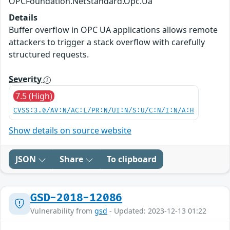
OPCFoundation.NetStandard.Opc.Ua
Details
Buffer overflow in OPC UA applications allows remote
attackers to trigger a stack overflow with carefully
structured requests.
Severity
7.5 (High)
CVSS:3.0/AV:N/AC:L/PR:N/UI:N/S:U/C:N/I:N/A:H
Show details on source website
JSON
Share
To clipboard
GSD-2018-12086
Vulnerability from
gsd
- Updated: 2023-12-13 01:22