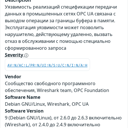
Description
Уязвимость реализаций спецификации передачи
данных в промышленных сетях OPC UA связана с
выходом операции за границы буфера в памяти.
Эксплуатация уязвимости может позволить
нарушителю, действующему удаленно, вызвать
отказ в обслуживании с помощью специально
сформированного запроса
Severity
AV:N/AC:L/PR:N/UI:N/S:U/C:N/I:N/A:H
Vendor
Сообщество свободного программного
обеспечения, Wireshark team, OPC Foundation
Software Name
Debian GNU/Linux, Wireshark, OPC UA
Software Version
9 (Debian GNU/Linux), от 2.6.0 до 2.6.3 включительно
(Wireshark), от 2.4.0 до 2.4.9 включительно