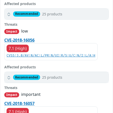
Affected products
25 products
Recommended
Threats
low
Impact
CVE-2018-16056
7.1 (High)
CVSS:3.0/AV:N/AC:L/PR:N/UI:R/S:U/C:N/I:L/A:H
Affected products
25 products
Recommended
Threats
important
Impact
CVE-2018-16057
7.1 (High)