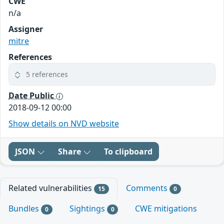
CWE
n/a
Assigner
mitre
References
5 references
Date Public
2018-09-12 00:00
Show details on NVD website
JSON
Share
To clipboard
Related vulnerabilities
Comments
15
0
Bundles
Sightings
CWE mitigations
0
0