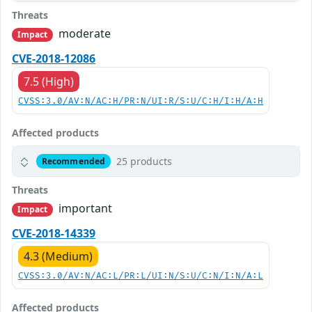
Threats
moderate
Impact
CVE-2018-12086
7.5 (High)
CVSS:3.0/AV:N/AC:H/PR:N/UI:R/S:U/C:H/I:H/A:H
Affected products
25 products
Recommended
Threats
important
Impact
CVE-2018-14339
4.3 (Medium)
CVSS:3.0/AV:N/AC:L/PR:L/UI:N/S:U/C:N/I:N/A:L
Affected products