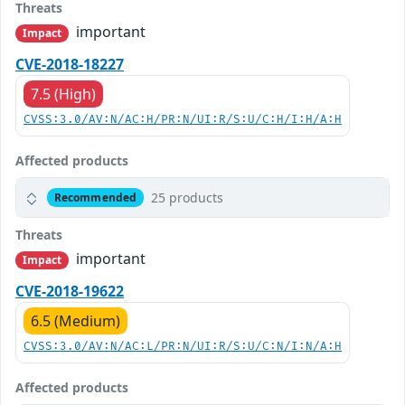
Threats
important
Impact
CVE-2018-18227
7.5 (High)
CVSS:3.0/AV:N/AC:H/PR:N/UI:R/S:U/C:H/I:H/A:H
Affected products
25 products
Recommended
Threats
important
Impact
CVE-2018-19622
6.5 (Medium)
CVSS:3.0/AV:N/AC:L/PR:N/UI:R/S:U/C:N/I:N/A:H
Affected products