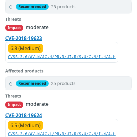
25 products
Recommended
Threats
moderate
Impact
CVE-2018-19623
6.8 (Medium)
CVSS:3.0/AV:N/AC:H/PR:N/UI:R/S:U/C:N/I:H/A:H
Affected products
25 products
Recommended
Threats
moderate
Impact
CVE-2018-19624
6.5 (Medium)
CVSS:3.0/AV:N/AC:L/PR:N/UI:R/S:U/C:N/I:N/A:H