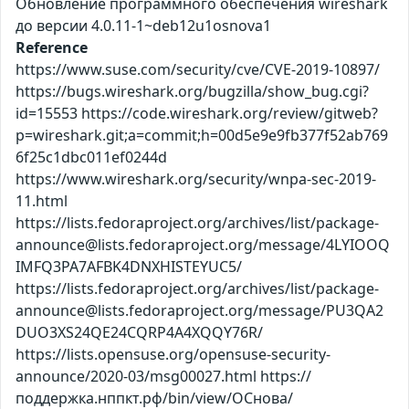
Обновление программного обеспечения wireshark
до версии 4.0.11-1~deb12u1osnova1
Reference
https://www.suse.com/security/cve/CVE-2019-10897/
https://bugs.wireshark.org/bugzilla/show_bug.cgi?
id=15553 https://code.wireshark.org/review/gitweb?
p=wireshark.git;a=commit;h=00d5e9e9fb377f52ab769
6f25c1dbc011ef0244d
https://www.wireshark.org/security/wnpa-sec-2019-
11.html
https://lists.fedoraproject.org/archives/list/package-
announce@lists.fedoraproject.org/message/4LYIOOQ
IMFQ3PA7AFBK4DNXHISTEYUC5/
https://lists.fedoraproject.org/archives/list/package-
announce@lists.fedoraproject.org/message/PU3QA2
DUO3XS24QE24CQRP4A4XQQY76R/
https://lists.opensuse.org/opensuse-security-
announce/2020-03/msg00027.html https://
поддержка.нппкт.рф/bin/view/ОСнова/