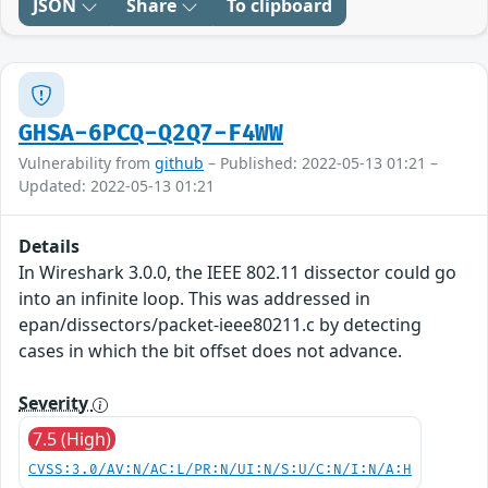
JSON
Share
To clipboard
GHSA-6PCQ-Q2Q7-F4WW
Vulnerability from
github
– Published: 2022-05-13 01:21 –
Updated: 2022-05-13 01:21
Details
In Wireshark 3.0.0, the IEEE 802.11 dissector could go
into an infinite loop. This was addressed in
epan/dissectors/packet-ieee80211.c by detecting
cases in which the bit offset does not advance.
Severity
7.5 (High)
CVSS:3.0/AV:N/AC:L/PR:N/UI:N/S:U/C:N/I:N/A:H