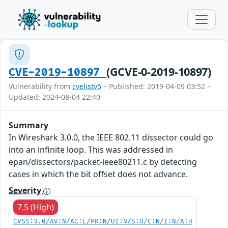
(GCVE-0-2019-10897)
CVE-2019-10897
Vulnerability from
cvelistv5
– Published: 2019-04-09 03:52 –
Updated: 2024-08-04 22:40
Summary
In Wireshark 3.0.0, the IEEE 802.11 dissector could go
into an infinite loop. This was addressed in
epan/dissectors/packet-ieee80211.c by detecting
cases in which the bit offset does not advance.
Severity
7.5 (High)
CVSS:3.0/AV:N/AC:L/PR:N/UI:N/S:U/C:N/I:N/A:H