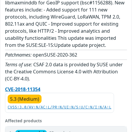
libmaxminddb for GeoIP support (bsc#1156288). New
features include: - Added support for 111 new
protocols, including WireGuard, LoRaWAN, TPM 2.0,
802.11ax and QUIC - Improved support for existing
protocols, like HTTP/2 - Improved analytics and
usability functionalities This update was imported
from the SUSE:SLE-15:Update update project.
Patchnames:
openSUSE-2020-362
Terms of use:
CSAF 2.0 data is provided by SUSE under
the Creative Commons License 4.0 with Attribution
(CC-BY-4.0).
CVE-2018-11354
5.3 (Medium)
CVSS:3.0/AV:N/AC:L/PR:N/UI:N/S:U/C:N/I:N/A:L
Affected products