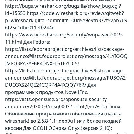
https://bugs.wireshark.org/bugzilla/show_bug.cgi?
id=15553 https://code.wireshark.org/review/gitweb?
p=wireshark.git;a=commit;h=00d5e9e9fb377f52ab769
6f25c1dbc011ef0244d
https://www.wireshark.org/security/wnpa-sec-2019-
11.html Для Fedora:
https://lists.fedoraproject.org/archives/list/package-
announce@lists.fedoraproject.org/message/4LYIOOQ
IMFQ3PA7AFBK4DNXHISTEYUC5/
https://lists.fedoraproject.org/archives/list/package-
announce@lists.fedoraproject.org/message/PU3QA2
DUO3XS24QE24CQRP4A4XQQY76R/ Для
программных продуктов Novell Inc.:
https://lists.opensuse.org/opensuse-security-
announce/2020-03/msg00027.html Для Astra Linux:
Обновление программного обеспечения (пакета
wireshark) до 2.6.8-1.1~deb9u1 или более поздней
версии Для ОСОН ОСнова Оnyx (версия 2.10):