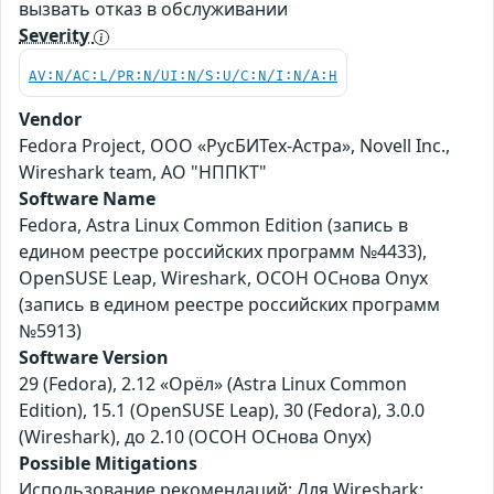
вызвать отказ в обслуживании
Severity
AV:N/AC:L/PR:N/UI:N/S:U/C:N/I:N/A:H
Vendor
Fedora Project, ООО «РусБИТех-Астра», Novell Inc.,
Wireshark team, АО "НППКТ"
Software Name
Fedora, Astra Linux Common Edition (запись в
едином реестре российских программ №4433),
OpenSUSE Leap, Wireshark, ОСОН ОСнова Оnyx
(запись в едином реестре российских программ
№5913)
Software Version
29 (Fedora), 2.12 «Орёл» (Astra Linux Common
Edition), 15.1 (OpenSUSE Leap), 30 (Fedora), 3.0.0
(Wireshark), до 2.10 (ОСОН ОСнова Оnyx)
Possible Mitigations
Использование рекомендаций: Для Wireshark: