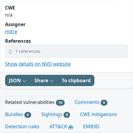
CWE
n/a
Assigner
mitre
References
7 references
Show details on NVD website
JSON
Share
To clipboard
Related vulnerabilities
Comments
10
0
Bundles
Sightings
CWE mitigations
0
0
Detection rules
ATT&CK
EMB3D