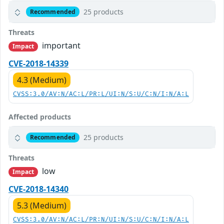
25 products
Recommended
Threats
important
Impact
CVE-2018-14339
4.3 (Medium)
CVSS:3.0/AV:N/AC:L/PR:L/UI:N/S:U/C:N/I:N/A:L
Affected products
25 products
Recommended
Threats
low
Impact
CVE-2018-14340
5.3 (Medium)
CVSS:3.0/AV:N/AC:L/PR:N/UI:N/S:U/C:N/I:N/A:L