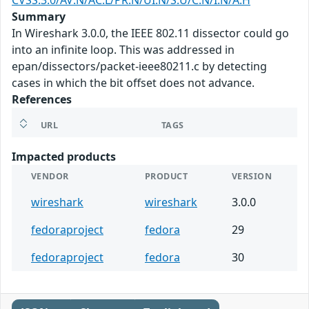
CVSS:3.0/AV:N/AC:L/PR:N/UI:N/S:U/C:N/I:N/A:H
Summary
In Wireshark 3.0.0, the IEEE 802.11 dissector could go
into an infinite loop. This was addressed in
epan/dissectors/packet-ieee80211.c by detecting
cases in which the bit offset does not advance.
References
URL
TAGS
Impacted products
VENDOR
PRODUCT
VERSION
wireshark
wireshark
3.0.0
fedoraproject
fedora
29
fedoraproject
fedora
30