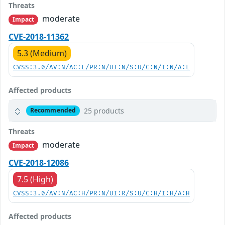
Threats
moderate
Impact
CVE-2018-11362
5.3 (Medium)
CVSS:3.0/AV:N/AC:L/PR:N/UI:N/S:U/C:N/I:N/A:L
Affected products
25 products
Recommended
Threats
moderate
Impact
CVE-2018-12086
7.5 (High)
CVSS:3.0/AV:N/AC:H/PR:N/UI:R/S:U/C:H/I:H/A:H
Affected products