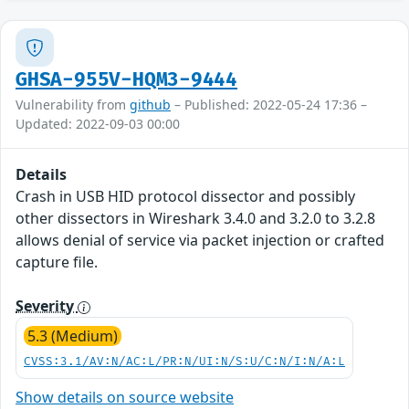
GHSA-955V-HQM3-9444
Vulnerability from
github
– Published: 2022-05-24 17:36 –
Updated: 2022-09-03 00:00
Details
Crash in USB HID protocol dissector and possibly
other dissectors in Wireshark 3.4.0 and 3.2.0 to 3.2.8
allows denial of service via packet injection or crafted
capture file.
Severity
5.3 (Medium)
CVSS:3.1/AV:N/AC:L/PR:N/UI:N/S:U/C:N/I:N/A:L
Show details on source website