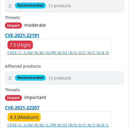
12 products
Recommended
Threats
moderate
Impact
CVE-2021-22191
7.5 (High)
CVSS:3.1/AV:N/AC:H/PR:N/UI:R/S:U/C:H/I:H/A:H
Affected products
12 products
Recommended
Threats
important
Impact
CVE-2021-22207
4.3 (Medium)
CVSS:3.1/AV:N/AC:L/PR:N/UI:R/S:U/C:N/I:N/A:L