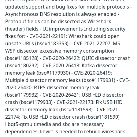
updated support and bug fixes for multiple protocols -
Asynchronous DNS resolution is always enabled -
Protobuf fields can be dissected as Wireshark
(header) fields - UI improvements Including security
fixes for: - CVE-2021-22191: Wireshark could open
unsafe URLs (bsc#1183353). - CVE-2021-22207: MS-
WSP dissector excessive memory consumption
(bsc#1185128) - CVE-2020-26422: QUIC dissector crash
(bsc#1180232) - CVE-2020-26418: Kafka dissector
memory leak (bsc#1179930) - CVE-2020-26419:
Multiple dissector memory leaks (bsc#1179931) - CVE-
2020-26420: RTPS dissector memory leak
(bsc#1179932) - CVE-2020-26421: USB HID dissector
crash (bsc#1179933) - CVE-2021-22173: Fix USB HID
dissector memory leak (bsc#1181598) - CVE-2021-
22174: Fix USB HID dissector crash (bsc#1181599)
libqt5-qtmultimedia and sbc are necessary
dependencies. libvirt is needed to rebuild wireshark-