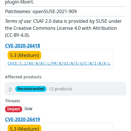
plugin-libvirt.
Patchnames:
openSUSE-2021-909
Terms of use:
CSAF 2.0 data is provided by SUSE under
the Creative Commons License 4.0 with Attribution
(CC-BY-4.0).
CVE-2020-26418
5.3 (Medium)
CVSS:3.1/AV:N/AC:L/PR:N/UI:N/S:U/C:N/I:N/A:L
Affected products
12 products
Recommended
Threats
low
Impact
CVE-2020-26419
5.3 (Medium)