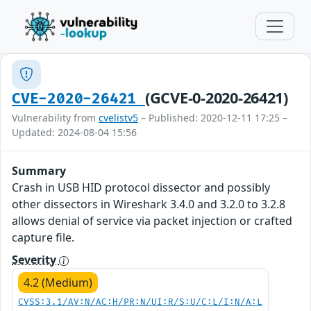
(GCVE-0-2020-26421)
CVE-2020-26421
Vulnerability from
cvelistv5
– Published: 2020-12-11 17:25 –
Updated: 2024-08-04 15:56
Summary
Crash in USB HID protocol dissector and possibly
other dissectors in Wireshark 3.4.0 and 3.2.0 to 3.2.8
allows denial of service via packet injection or crafted
capture file.
Severity
4.2 (Medium)
CVSS:3.1/AV:N/AC:H/PR:N/UI:R/S:U/C:L/I:N/A:L