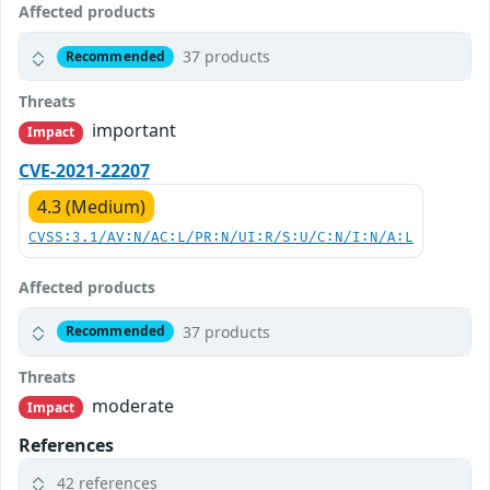
Affected products
37 products
Recommended
Threats
important
Impact
CVE-2021-22207
4.3 (Medium)
CVSS:3.1/AV:N/AC:L/PR:N/UI:R/S:U/C:N/I:N/A:L
Affected products
37 products
Recommended
Threats
moderate
Impact
References
42 references