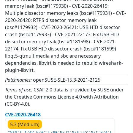
memory leak (bsc#1179930) - CVE-2020-26419:
Multiple dissector memory leaks (bsc#1179931) - CVE-
2020-26420: RTPS dissector memory leak
(bsc#1179932) - CVE-2020-26421: USB HID dissector
crash (bsc#1179933) - CVE-2021-22173: Fix USB HID
dissector memory leak (bsc#1181598) - CVE-2021-
22174: Fix USB HID dissector crash (bsc#1181599)
libqt5-qtmultimedia and sbc are necessary
dependencies. libvirt is needed to rebuild wireshark-
plugin-libvirt.
Patchnames:
openSUSE-SLE-15.3-2021-2125
Terms of use:
CSAF 2.0 data is provided by SUSE under
the Creative Commons License 4.0 with Attribution
(CC-BY-4.0).
CVE-2020-26418
5.3 (Medium)
CVSS:3.1/AV:N/AC:L/PR:N/UI:N/S:U/C:N/I:N/A:L