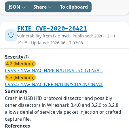
JSON
Share
To clipboard
FKIE_CVE-2020-26421
Vulnerability from
fkie_nvd
- Published: 2020-12-11
19:15 - Updated: 2026-06-17 03:08
Severity
4.2 (Medium)
-
CVSS:3.1/AV:N/AC:H/PR:N/UI:R/S:U/C:L/I:N/A:L
5.3 (Medium)
-
CVSS:3.1/AV:N/AC:L/PR:N/UI:N/S:U/C:N/I:N/A:L
Summary
Crash in USB HID protocol dissector and possibly
other dissectors in Wireshark 3.4.0 and 3.2.0 to 3.2.8
allows denial of service via packet injection or crafted
capture file.
References