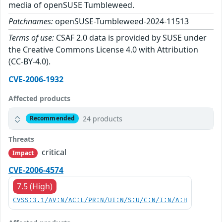
media of openSUSE Tumbleweed.
Patchnames:
openSUSE-Tumbleweed-2024-11513
Terms of use:
CSAF 2.0 data is provided by SUSE under
the Creative Commons License 4.0 with Attribution
(CC-BY-4.0).
CVE-2006-1932
Affected products
24 products
Recommended
Threats
critical
Impact
CVE-2006-4574
7.5 (High)
CVSS:3.1/AV:N/AC:L/PR:N/UI:N/S:U/C:N/I:N/A:H