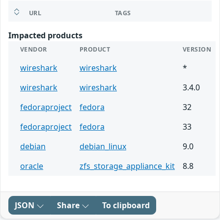
URL
TAGS
Impacted products
VENDOR
PRODUCT
VERSION
wireshark
wireshark
*
wireshark
wireshark
3.4.0
fedoraproject
fedora
32
fedoraproject
fedora
33
debian
debian_linux
9.0
oracle
zfs_storage_appliance_kit
8.8
JSON
Share
To clipboard