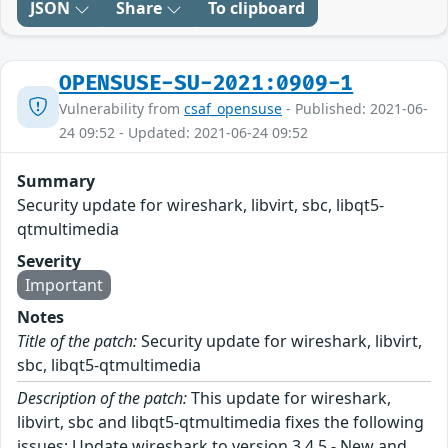
JSON
Share
To clipboard
OPENSUSE-SU-2021:0909-1
Vulnerability from
csaf_opensuse
- Published: 2021-06-
24 09:52 - Updated: 2021-06-24 09:52
Summary
Security update for wireshark, libvirt, sbc, libqt5-
qtmultimedia
Severity
Important
Notes
Title of the patch:
Security update for wireshark, libvirt,
sbc, libqt5-qtmultimedia
Description of the patch:
This update for wireshark,
libvirt, sbc and libqt5-qtmultimedia fixes the following
issues: Update wireshark to version 3.4.5 - New and