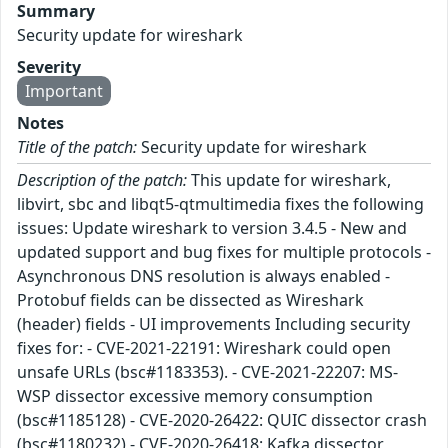
Summary
Security update for wireshark
Severity
Important
Notes
Title of the patch:
Security update for wireshark
Description of the patch:
This update for wireshark,
libvirt, sbc and libqt5-qtmultimedia fixes the following
issues: Update wireshark to version 3.4.5 - New and
updated support and bug fixes for multiple protocols -
Asynchronous DNS resolution is always enabled -
Protobuf fields can be dissected as Wireshark
(header) fields - UI improvements Including security
fixes for: - CVE-2021-22191: Wireshark could open
unsafe URLs (bsc#1183353). - CVE-2021-22207: MS-
WSP dissector excessive memory consumption
(bsc#1185128) - CVE-2020-26422: QUIC dissector crash
(bsc#1180232) - CVE-2020-26418: Kafka dissector