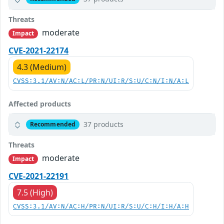
Threats
moderate
Impact
CVE-2021-22174
4.3 (Medium)
CVSS:3.1/AV:N/AC:L/PR:N/UI:R/S:U/C:N/I:N/A:L
Affected products
37 products
Recommended
Threats
moderate
Impact
CVE-2021-22191
7.5 (High)
CVSS:3.1/AV:N/AC:H/PR:N/UI:R/S:U/C:H/I:H/A:H