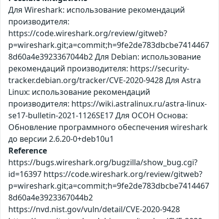
Для Wireshark: использование рекомендаций
производителя:
https://code.wireshark.org/review/gitweb?
p=wireshark.git;a=commit;h=9fe2de783dbcbe7414467
8d60a4e3923367044b2 Для Debian: использование
рекомендаций производителя: https://security-
tracker.debian.org/tracker/CVE-2020-9428 Для Astra
Linux: использование рекомендаций
производителя: https://wiki.astralinux.ru/astra-linux-
se17-bulletin-2021-1126SE17 Для ОСОН Основа:
Обновление программного обеспечения wireshark
до версии 2.6.20-0+deb10u1
Reference
https://bugs.wireshark.org/bugzilla/show_bug.cgi?
id=16397 https://code.wireshark.org/review/gitweb?
p=wireshark.git;a=commit;h=9fe2de783dbcbe7414467
8d60a4e3923367044b2
https://nvd.nist.gov/vuln/detail/CVE-2020-9428