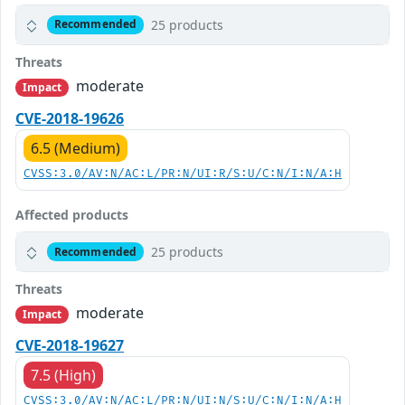
25 products
Recommended
Threats
moderate
Impact
CVE-2018-19626
6.5 (Medium)
CVSS:3.0/AV:N/AC:L/PR:N/UI:R/S:U/C:N/I:N/A:H
Affected products
25 products
Recommended
Threats
moderate
Impact
CVE-2018-19627
7.5 (High)
CVSS:3.0/AV:N/AC:L/PR:N/UI:N/S:U/C:N/I:N/A:H