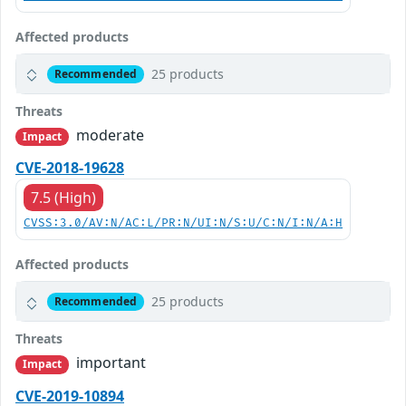
Affected products
25 products
Recommended
Threats
moderate
Impact
CVE-2018-19628
7.5 (High)
CVSS:3.0/AV:N/AC:L/PR:N/UI:N/S:U/C:N/I:N/A:H
Affected products
25 products
Recommended
Threats
important
Impact
CVE-2019-10894