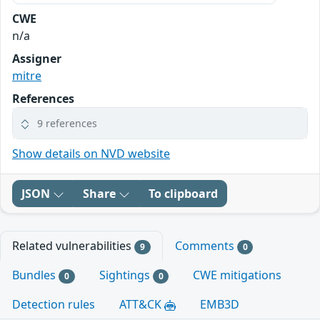
CWE
n/a
Assigner
mitre
References
9 references
Show details on NVD website
JSON
Share
To clipboard
Related vulnerabilities
Comments
9
0
Bundles
Sightings
CWE mitigations
0
0
Detection rules
ATT&CK
EMB3D