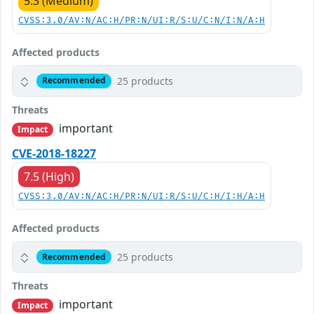
5.3 (Medium)
CVSS:3.0/AV:N/AC:H/PR:N/UI:R/S:U/C:N/I:N/A:H
Affected products
25 products
Recommended
Threats
important
Impact
CVE-2018-18227
7.5 (High)
CVSS:3.0/AV:N/AC:H/PR:N/UI:R/S:U/C:H/I:H/A:H
Affected products
25 products
Recommended
Threats
important
Impact