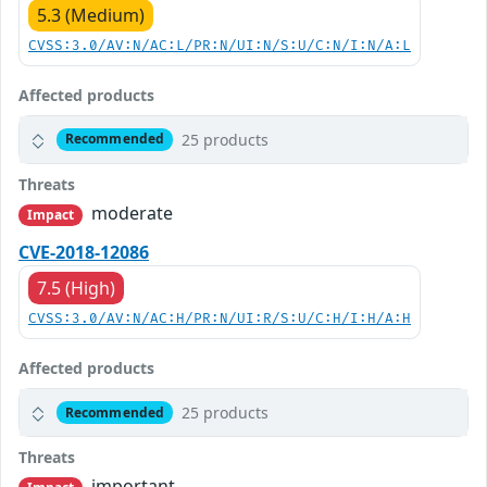
5.3 (Medium)
CVSS:3.0/AV:N/AC:L/PR:N/UI:N/S:U/C:N/I:N/A:L
Affected products
25 products
Recommended
Threats
moderate
Impact
CVE-2018-12086
7.5 (High)
CVSS:3.0/AV:N/AC:H/PR:N/UI:R/S:U/C:H/I:H/A:H
Affected products
25 products
Recommended
Threats
important