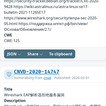
https://security-tracker.debian.org/tracker/CVE-2020-
9428 https://wiki.astralinux.ru/astra-linux-se17-
bulletin-2021-1126SE17
https://www.wireshark.org/security/wnpa-sec-2020-
05.html https://поддержка.нппкт.рф/bin/view/
ОСнова/Обновления/2.1/
CWE
CWE-125
JSON
Share
To clipboard
CNVD-2020-14747
Vulnerability from
cnvd
- Published: 2020-03-01
Title
Wireshark EAP解析器拒绝服务漏洞
Description