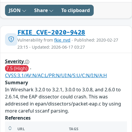
JSON
Share
To clipboard
FKIE_CVE-2020-9428
Vulnerability from
fkie_nvd
- Published: 2020-02-27
23:15 - Updated: 2026-06-17 03:27
Severity
7.5 (High)
-
CVSS:3.1/AV:N/AC:L/PR:N/UI:N/S:U/C:N/I:N/A:H
Summary
In Wireshark 3.2.0 to 3.2.1, 3.0.0 to 3.0.8, and 2.6.0 to
2.6.14, the EAP dissector could crash. This was
addressed in epan/dissectors/packet-eap.c by using
more careful sscanf parsing.
References
URL
TAGS