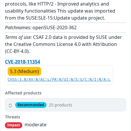
protocols, like HTTP/2 - Improved analytics and
usability functionalities This update was imported
from the SUSE:SLE-15:Update update project.
Patchnames:
openSUSE-2020-362
Terms of use:
CSAF 2.0 data is provided by SUSE under
the Creative Commons License 4.0 with Attribution
(CC-BY-4.0).
CVE-2018-11354
5.3 (Medium)
CVSS:3.0/AV:N/AC:L/PR:N/UI:N/S:U/C:N/I:N/A:L
Affected products
25 products
Recommended
Threats
moderate
Impact