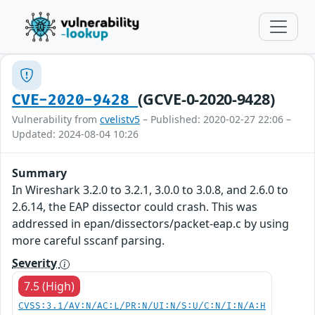
(GCVE-0-2020-9428)
CVE-2020-9428
Vulnerability from
cvelistv5
– Published: 2020-02-27 22:06 –
Updated: 2024-08-04 10:26
Summary
In Wireshark 3.2.0 to 3.2.1, 3.0.0 to 3.0.8, and 2.6.0 to
2.6.14, the EAP dissector could crash. This was
addressed in epan/dissectors/packet-eap.c by using
more careful sscanf parsing.
Severity
7.5 (High)
CVSS:3.1/AV:N/AC:L/PR:N/UI:N/S:U/C:N/I:N/A:H