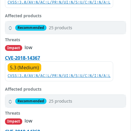
CVSS:3.0/AV:N/AC:L/PR:N/UI:N/S:U/C:N/I:N/A:L
Affected products
25 products
Recommended
Threats
low
Impact
CVE-2018-14367
5.3 (Medium)
CVSS:3.0/AV:N/AC:L/PR:N/UI:N/S:U/C:N/I:N/A:L
Affected products
25 products
Recommended
Threats
low
Impact