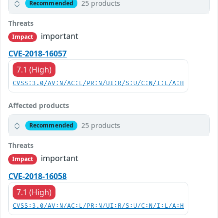
25 products
Recommended
Threats
important
Impact
CVE-2018-16057
7.1 (High)
CVSS:3.0/AV:N/AC:L/PR:N/UI:R/S:U/C:N/I:L/A:H
Affected products
25 products
Recommended
Threats
important
Impact
CVE-2018-16058
7.1 (High)
CVSS:3.0/AV:N/AC:L/PR:N/UI:R/S:U/C:N/I:L/A:H