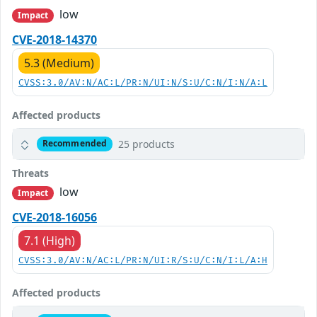
low
Impact
CVE-2018-14370
5.3 (Medium)
CVSS:3.0/AV:N/AC:L/PR:N/UI:N/S:U/C:N/I:N/A:L
Affected products
25 products
Recommended
Threats
low
Impact
CVE-2018-16056
7.1 (High)
CVSS:3.0/AV:N/AC:L/PR:N/UI:R/S:U/C:N/I:L/A:H
Affected products