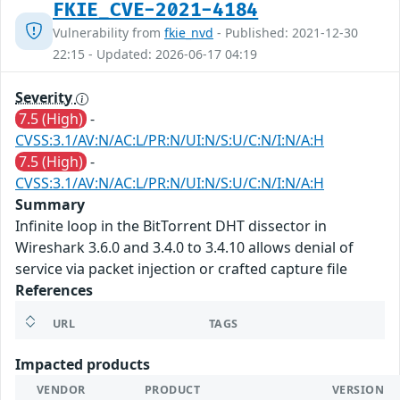
FKIE_CVE-2021-4184
Vulnerability from
fkie_nvd
- Published: 2021-12-30
22:15 - Updated: 2026-06-17 04:19
Severity
7.5 (High)
-
CVSS:3.1/AV:N/AC:L/PR:N/UI:N/S:U/C:N/I:N/A:H
7.5 (High)
-
CVSS:3.1/AV:N/AC:L/PR:N/UI:N/S:U/C:N/I:N/A:H
Summary
Infinite loop in the BitTorrent DHT dissector in
Wireshark 3.6.0 and 3.4.0 to 3.4.10 allows denial of
service via packet injection or crafted capture file
References
URL
TAGS
Impacted products
VENDOR
PRODUCT
VERSION