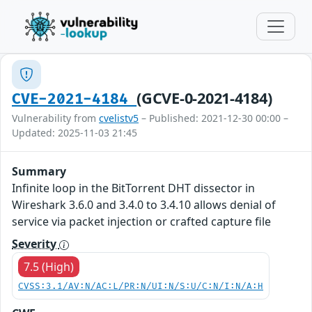
(GCVE-0-2021-4184)
CVE-2021-4184
Vulnerability from
cvelistv5
– Published: 2021-12-30 00:00 –
Updated: 2025-11-03 21:45
Summary
Infinite loop in the BitTorrent DHT dissector in
Wireshark 3.6.0 and 3.4.0 to 3.4.10 allows denial of
service via packet injection or crafted capture file
Severity
7.5 (High)
CVSS:3.1/AV:N/AC:L/PR:N/UI:N/S:U/C:N/I:N/A:H