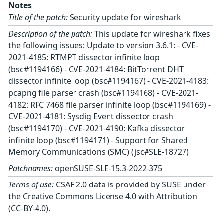
Notes
Title of the patch:
Security update for wireshark
Description of the patch:
This update for wireshark fixes
the following issues: Update to version 3.6.1: - CVE-
2021-4185: RTMPT dissector infinite loop
(bsc#1194166) - CVE-2021-4184: BitTorrent DHT
dissector infinite loop (bsc#1194167) - CVE-2021-4183:
pcapng file parser crash (bsc#1194168) - CVE-2021-
4182: RFC 7468 file parser infinite loop (bsc#1194169) -
CVE-2021-4181: Sysdig Event dissector crash
(bsc#1194170) - CVE-2021-4190: Kafka dissector
infinite loop (bsc#1194171) - Support for Shared
Memory Communications (SMC) (jsc#SLE-18727)
Patchnames:
openSUSE-SLE-15.3-2022-375
Terms of use:
CSAF 2.0 data is provided by SUSE under
the Creative Commons License 4.0 with Attribution
(CC-BY-4.0).