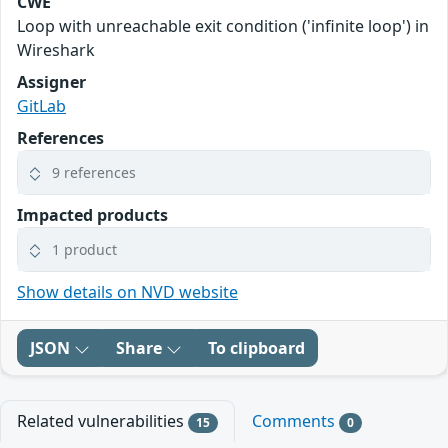
CWE
Loop with unreachable exit condition ('infinite loop') in
Wireshark
Assigner
GitLab
References
9 references
Impacted products
1 product
Show details on NVD website
JSON
Share
To clipboard
Related vulnerabilities
Comments
15
0