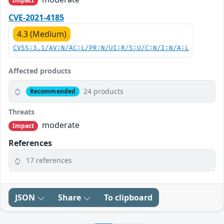
Impact
CVE-2021-4185
4.3 (Medium)
CVSS:3.1/AV:N/AC:L/PR:N/UI:R/S:U/C:N/I:N/A:L
Affected products
24 products
Recommended
Threats
moderate
Impact
References
17 references
JSON
Share
To clipboard