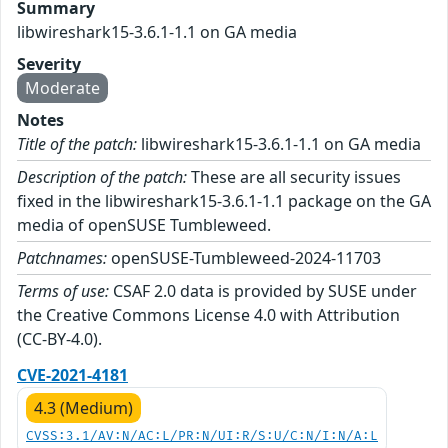
Summary
libwireshark15-3.6.1-1.1 on GA media
Severity
Moderate
Notes
Title of the patch:
libwireshark15-3.6.1-1.1 on GA media
Description of the patch:
These are all security issues
fixed in the libwireshark15-3.6.1-1.1 package on the GA
media of openSUSE Tumbleweed.
Patchnames:
openSUSE-Tumbleweed-2024-11703
Terms of use:
CSAF 2.0 data is provided by SUSE under
the Creative Commons License 4.0 with Attribution
(CC-BY-4.0).
CVE-2021-4181
4.3 (Medium)
CVSS:3.1/AV:N/AC:L/PR:N/UI:R/S:U/C:N/I:N/A:L