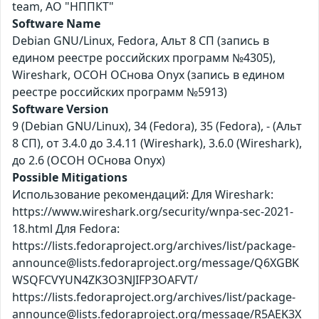
team, АО "НППКТ"
Software Name
Debian GNU/Linux, Fedora, Альт 8 СП (запись в
едином реестре российских программ №4305),
Wireshark, ОСОН ОСнова Оnyx (запись в едином
реестре российских программ №5913)
Software Version
9 (Debian GNU/Linux), 34 (Fedora), 35 (Fedora), - (Альт
8 СП), от 3.4.0 до 3.4.11 (Wireshark), 3.6.0 (Wireshark),
до 2.6 (ОСОН ОСнова Оnyx)
Possible Mitigations
Использование рекомендаций: Для Wireshark:
https://www.wireshark.org/security/wnpa-sec-2021-
18.html Для Fedora:
https://lists.fedoraproject.org/archives/list/package-
announce@lists.fedoraproject.org/message/Q6XGBK
WSQFCVYUN4ZK3O3NJIFP3OAFVT/
https://lists.fedoraproject.org/archives/list/package-
announce@lists.fedoraproject.org/message/R5AEK3X