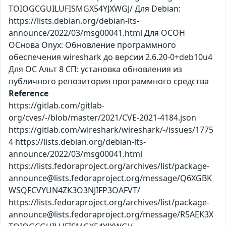
TOIOGCGUILUFISMGX54YJXWGJ/ Для Debian:
https://lists.debian.org/debian-lts-
announce/2022/03/msg00041.html Для ОСОН
ОСнова Оnyx: Обновление программного
обеспечения wireshark до версии 2.6.20-0+deb10u4
Для ОС Альт 8 СП: установка обновления из
публичного репозитория программного средства
Reference
https://gitlab.com/gitlab-
org/cves/-/blob/master/2021/CVE-2021-4184.json
https://gitlab.com/wireshark/wireshark/-/issues/1775
4 https://lists.debian.org/debian-lts-
announce/2022/03/msg00041.html
https://lists.fedoraproject.org/archives/list/package-
announce@lists.fedoraproject.org/message/Q6XGBK
WSQFCVYUN4ZK3O3NJIFP3OAFVT/
https://lists.fedoraproject.org/archives/list/package-
announce@lists.fedoraproject.org/message/R5AEK3X