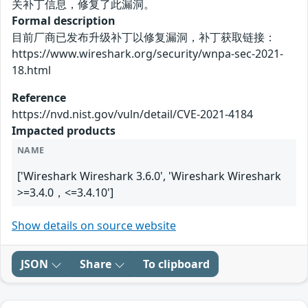
关补丁信息，修复了此漏洞。
Formal description
目前厂商已发布升级补丁以修复漏洞，补丁获取链接：
https://www.wireshark.org/security/wnpa-sec-2021-
18.html
Reference
https://nvd.nist.gov/vuln/detail/CVE-2021-4184
Impacted products
NAME
['Wireshark Wireshark 3.6.0', 'Wireshark Wireshark
>=3.4.0，<=3.4.10']
Show details on source website
JSON
Share
To clipboard