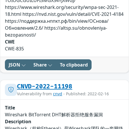
TOIOGCGUILUFISMGX54YJXWGJ/
https://www.wireshark.org/security/wnpa-sec-2021-
18.html https://nvd.nist.gov/vuln/detail/CVE-2021-4184
https://поддержка.нппкт.рф/bin/view/ОСнова/
Обновления/2.6/ https://altsp.su/obnovleniya-
bezopasnosti/
CWE
CWE-835
JSON
Share
To clipboard
CNVD-2022-11198
Vulnerability from
cnvd
- Published: 2022-02-16
Title
Wireshark BitTorrent DHT解析器拒绝服务漏洞
Description
Wireshark（前称Ethereal）是Wireshark团队的一套网络