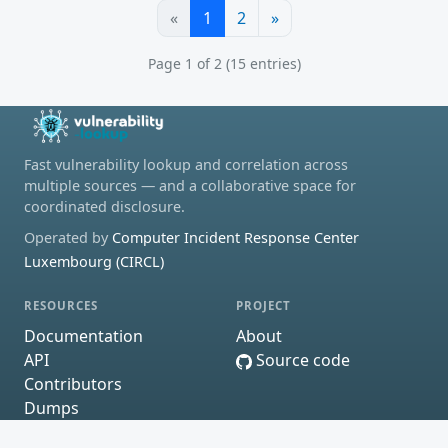
«
1
2
»
Page 1 of 2 (15 entries)
Fast vulnerability lookup and correlation across
multiple sources — and a collaborative space for
coordinated disclosure.
Operated by
Computer Incident Response Center
Luxembourg (CIRCL)
RESOURCES
PROJECT
Documentation
About
API
Source code
Contributors
Dumps