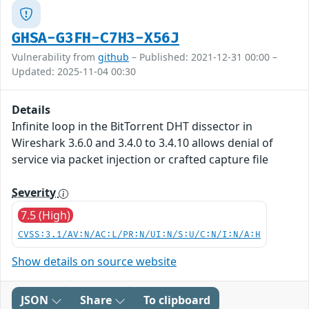
GHSA-G3FH-C7H3-X56J
Vulnerability from
github
– Published: 2021-12-31 00:00 –
Updated: 2025-11-04 00:30
Details
Infinite loop in the BitTorrent DHT dissector in
Wireshark 3.6.0 and 3.4.0 to 3.4.10 allows denial of
service via packet injection or crafted capture file
Severity
7.5 (High)
CVSS:3.1/AV:N/AC:L/PR:N/UI:N/S:U/C:N/I:N/A:H
Show details on source website
JSON
Share
To clipboard