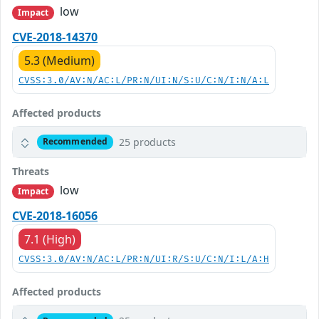
low
Impact
CVE-2018-14370
5.3 (Medium)
CVSS:3.0/AV:N/AC:L/PR:N/UI:N/S:U/C:N/I:N/A:L
Affected products
25 products
Recommended
Threats
low
Impact
CVE-2018-16056
7.1 (High)
CVSS:3.0/AV:N/AC:L/PR:N/UI:R/S:U/C:N/I:L/A:H
Affected products