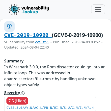
(GCVE-0-2019-10900)
CVE-2019-10900
Vulnerability from
cvelistv5
– Published: 2019-04-09 03:52 –
Updated: 2024-08-04 22:40
Summary
In Wireshark 3.0.0, the Rbm dissector could go into an
infinite loop. This was addressed in
epan/dissectors/file-rbm.c by handling unknown
object types safely.
Severity
7.5 (High)
CVSS:3.0/AV:N/AC:L/PR:N/UI:N/S:U/C:N/I:N/A:H