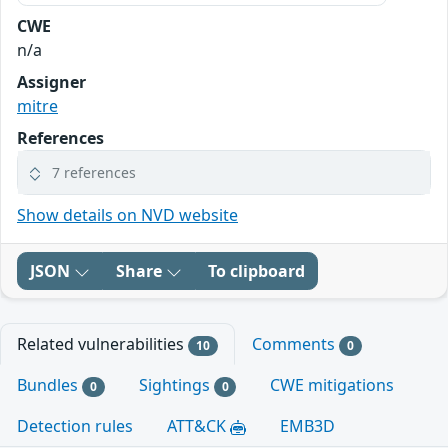
CWE
n/a
Assigner
mitre
References
7 references
Show details on NVD website
JSON
Share
To clipboard
Related vulnerabilities
Comments
10
0
Bundles
Sightings
CWE mitigations
0
0
Detection rules
ATT&CK
EMB3D