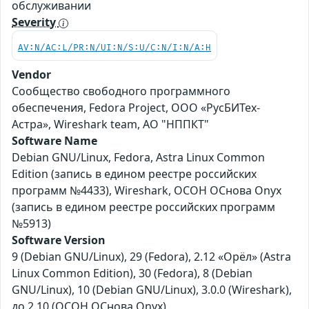
обслуживании
Severity
AV:N/AC:L/PR:N/UI:N/S:U/C:N/I:N/A:H
Vendor
Сообщество свободного программного
обеспечения, Fedora Project, ООО «РусБИТех-
Астра», Wireshark team, АО "НППКТ"
Software Name
Debian GNU/Linux, Fedora, Astra Linux Common
Edition (запись в едином реестре российских
программ №4433), Wireshark, ОСОН ОСнова Оnyx
(запись в едином реестре российских программ
№5913)
Software Version
9 (Debian GNU/Linux), 29 (Fedora), 2.12 «Орёл» (Astra
Linux Common Edition), 30 (Fedora), 8 (Debian
GNU/Linux), 10 (Debian GNU/Linux), 3.0.0 (Wireshark),
до 2.10 (ОСОН ОСнова Оnyx)