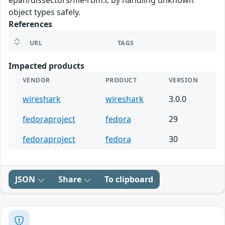
epan/dissectors/file-rbm.c by handling unknown
object types safely.
References
URL
TAGS
Impacted products
VENDOR
PRODUCT
VERSION
wireshark
wireshark
3.0.0
fedoraproject
fedora
29
fedoraproject
fedora
30
JSON
Share
To clipboard