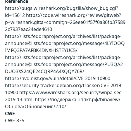
Reference
https://bugs.wireshark.org/bugzilla/show_bug.cgi?
id=15612 https://code.wireshark.org/review/gitweb?
p=wireshark.git;a=commit;h=26eee01f57f0a86fb37589
2c7937eac24ede4610
https://lists.fedoraproject.org/archives/list/package-
announce@lists.fedoraproject.org/message/4LYIOOQ
IMFQ3PA7AFBK4DNXHISTEYUC5/
https://lists.fedoraproject.org/archives/list/package-
announce@lists.fedoraproject.org/message/PU3QA2
DUO3XS24QE24CQRP4A4XQQY76R/
https://nvd.nist.gov/vuln/detail/CVE-2019-10900
https://security-tracker.debian.org/tracker/CVE-2019-
10900 https://www.wireshark.org/security/wnpa-sec-
2019-13.html https://поддержка.нппкт.рф/bin/view/
ОСнова/Обновления/2.10/
CWE
CWE-835