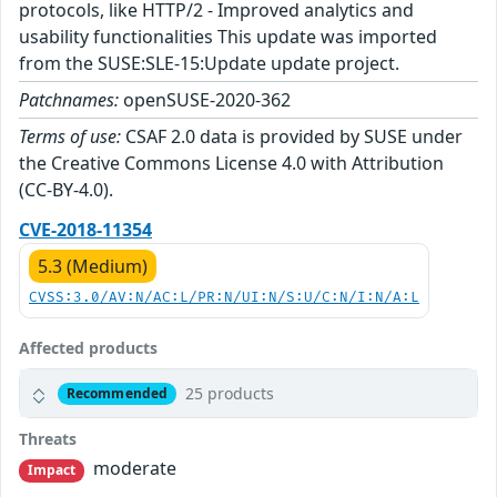
protocols, like HTTP/2 - Improved analytics and
usability functionalities This update was imported
from the SUSE:SLE-15:Update update project.
Patchnames:
openSUSE-2020-362
Terms of use:
CSAF 2.0 data is provided by SUSE under
the Creative Commons License 4.0 with Attribution
(CC-BY-4.0).
CVE-2018-11354
5.3 (Medium)
CVSS:3.0/AV:N/AC:L/PR:N/UI:N/S:U/C:N/I:N/A:L
Affected products
25 products
Recommended
Threats
moderate
Impact