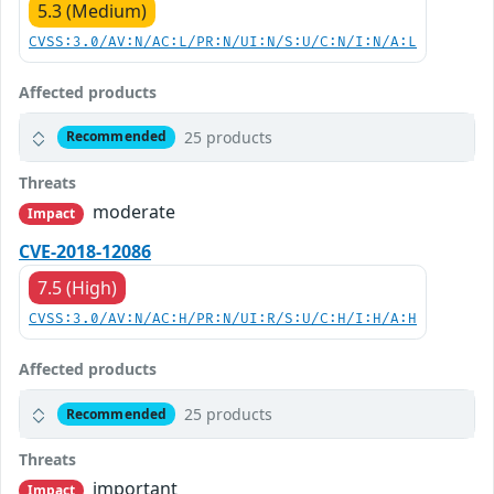
5.3 (Medium)
CVSS:3.0/AV:N/AC:L/PR:N/UI:N/S:U/C:N/I:N/A:L
Affected products
25 products
Recommended
Threats
moderate
Impact
CVE-2018-12086
7.5 (High)
CVSS:3.0/AV:N/AC:H/PR:N/UI:R/S:U/C:H/I:H/A:H
Affected products
25 products
Recommended
Threats
important
Impact