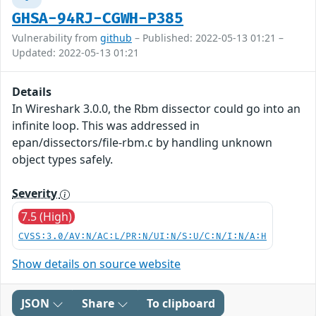
GHSA-94RJ-CGWH-P385
Vulnerability from
github
– Published: 2022-05-13 01:21 –
Updated: 2022-05-13 01:21
Details
In Wireshark 3.0.0, the Rbm dissector could go into an
infinite loop. This was addressed in
epan/dissectors/file-rbm.c by handling unknown
object types safely.
Severity
7.5 (High)
CVSS:3.0/AV:N/AC:L/PR:N/UI:N/S:U/C:N/I:N/A:H
Show details on source website
JSON
Share
To clipboard