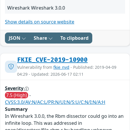
Wireshark Wireshark 3.0.0
Show details on source website
JSON
Share
To clipboard
FKIE_CVE-2019-10900
Vulnerability from
fkie_nvd
- Published: 2019-04-09
04:29 - Updated: 2026-06-17 02:11
Severity
7.5 (High)
-
CVSS:3.0/AV:N/AC:L/PR:N/UI:N/S:U/C:N/I:N/A:H
Summary
In Wireshark 3.0.0, the Rbm dissector could go into an
infinite loop. This was addressed in