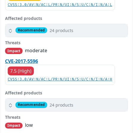
CVSS:3.0/AV:N/AC:L/PR:N/UI:N/S:U/C:N/I:N/A:L
Affected products
24 products
Recommended
Threats
moderate
Impact
CVE-2017-5596
7.5 (High)
CVSS:3.0/AV:N/AC:L/PR:N/UI:N/S:U/C:N/I:N/A:H
Affected products
24 products
Recommended
Threats
low
Impact