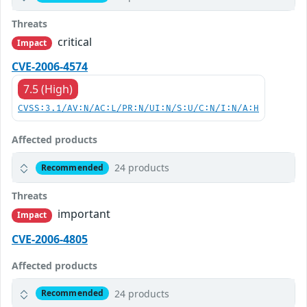
Threats
critical
Impact
CVE-2006-4574
7.5 (High)
CVSS:3.1/AV:N/AC:L/PR:N/UI:N/S:U/C:N/I:N/A:H
Affected products
24 products
Recommended
Threats
important
Impact
CVE-2006-4805
Affected products
24 products
Recommended