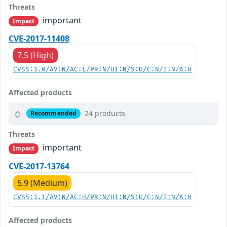
Threats
important
Impact
CVE-2017-11408
7.5 (High)
CVSS:3.0/AV:N/AC:L/PR:N/UI:N/S:U/C:N/I:N/A:H
Affected products
24 products
Recommended
Threats
important
Impact
CVE-2017-13764
5.9 (Medium)
CVSS:3.1/AV:N/AC:H/PR:N/UI:N/S:U/C:N/I:N/A:H
Affected products