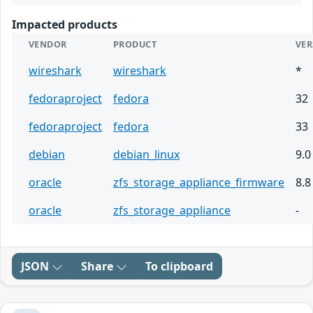
Impacted products
VENDOR
PRODUCT
VE
wireshark
wireshark
*
fedoraproject
fedora
32
fedoraproject
fedora
33
debian
debian_linux
9.0
oracle
zfs_storage_appliance_firmware
8.8
oracle
zfs_storage_appliance
-
JSON
Share
To clipboard