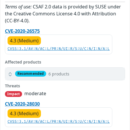
Terms of use:
CSAF 2.0 data is provided by SUSE under
the Creative Commons License 4.0 with Attribution
(CC-BY-4.0).
CVE-2020-26575
4.3 (Medium)
CVSS:3.1/AV:N/AC:L/PR:N/UI:R/S:U/C:N/I:N/A:L
Affected products
6 products
Recommended
Threats
moderate
Impact
CVE-2020-28030
4.3 (Medium)
CVSS:3.1/AV:N/AC:L/PR:N/UI:R/S:U/C:N/I:N/A:L