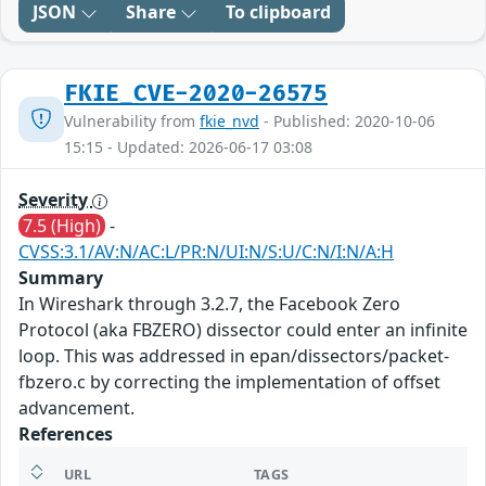
JSON
Share
To clipboard
FKIE_CVE-2020-26575
Vulnerability from
fkie_nvd
- Published: 2020-10-06
15:15 - Updated: 2026-06-17 03:08
Severity
7.5 (High)
-
CVSS:3.1/AV:N/AC:L/PR:N/UI:N/S:U/C:N/I:N/A:H
Summary
In Wireshark through 3.2.7, the Facebook Zero
Protocol (aka FBZERO) dissector could enter an infinite
loop. This was addressed in epan/dissectors/packet-
fbzero.c by correcting the implementation of offset
advancement.
References
URL
TAGS