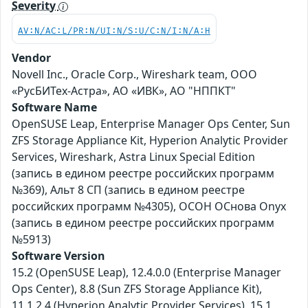
Severity
AV:N/AC:L/PR:N/UI:N/S:U/C:N/I:N/A:H
Vendor
Novell Inc., Oracle Corp., Wireshark team, ООО
«РусБИТех-Астра», АО «ИВК», АО "НППКТ"
Software Name
OpenSUSE Leap, Enterprise Manager Ops Center, Sun
ZFS Storage Appliance Kit, Hyperion Analytic Provider
Services, Wireshark, Astra Linux Special Edition
(запись в едином реестре российских программ
№369), Альт 8 СП (запись в едином реестре
российских программ №4305), ОСОН ОСнова Оnyx
(запись в едином реестре российских программ
№5913)
Software Version
15.2 (OpenSUSE Leap), 12.4.0.0 (Enterprise Manager
Ops Center), 8.8 (Sun ZFS Storage Appliance Kit),
11.1.2.4 (Hyperion Analytic Provider Services), 15.1