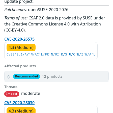
update project.
Patchnames:
openSUSE-2020-2076
Terms of use:
CSAF 2.0 data is provided by SUSE under
the Creative Commons License 4.0 with Attribution
(CC-BY-4.0).
CVE-2020-26575
4.3 (Medium)
CVSS:3.1/AV:N/AC:L/PR:N/UI:R/S:U/C:N/I:N/A:L
Affected products
12 products
Recommended
Threats
moderate
Impact
CVE-2020-28030
4.3 (Medium)