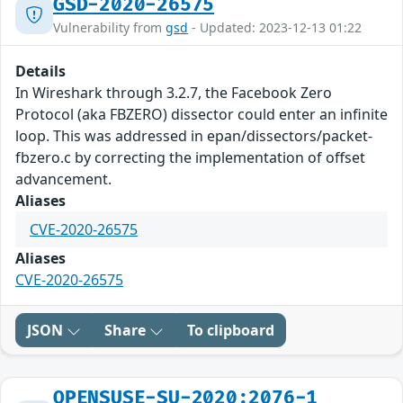
GSD-2020-26575
Vulnerability from
gsd
- Updated: 2023-12-13 01:22
Details
In Wireshark through 3.2.7, the Facebook Zero
Protocol (aka FBZERO) dissector could enter an infinite
loop. This was addressed in epan/dissectors/packet-
fbzero.c by correcting the implementation of offset
advancement.
Aliases
CVE-2020-26575
Aliases
CVE-2020-26575
JSON
Share
To clipboard
OPENSUSE-SU-2020:2076-1