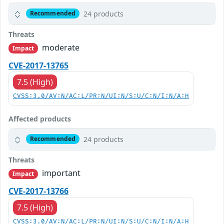
24 products
Recommended
Threats
moderate
Impact
CVE-2017-13765
7.5 (High)
CVSS:3.0/AV:N/AC:L/PR:N/UI:N/S:U/C:N/I:N/A:H
Affected products
24 products
Recommended
Threats
important
Impact
CVE-2017-13766
7.5 (High)
CVSS:3.0/AV:N/AC:L/PR:N/UI:N/S:U/C:N/I:N/A:H