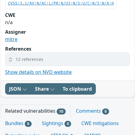
CVSS:3.1/AV:N/AC:L/PR:N/UI:N/S:U/C:N/I:N/A:H
CWE
n/a
Assigner
mitre
References
12 references
Show details on NVD website
JSON
Share
To clipboard
Related vulnerabilities
Comments
10
0
Bundles
Sightings
CWE mitigations
0
0