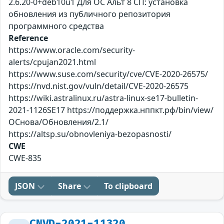
2.6.20-0+deb10u1 Для ОС Альт 8 СП: установка
обновления из публичного репозитория
программного средства
Reference
https://www.oracle.com/security-
alerts/cpujan2021.html
https://www.suse.com/security/cve/CVE-2020-26575/
https://nvd.nist.gov/vuln/detail/CVE-2020-26575
https://wiki.astralinux.ru/astra-linux-se17-bulletin-
2021-1126SE17 https://поддержка.нппкт.рф/bin/view/
ОСнова/Обновления/2.1/
https://altsp.su/obnovleniya-bezopasnosti/
CWE
CWE-835
JSON
Share
To clipboard
CNVD-2021-11320