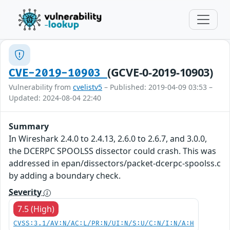
(GCVE-0-2019-10903)
CVE-2019-10903
Vulnerability from
cvelistv5
– Published: 2019-04-09 03:53 –
Updated: 2024-08-04 22:40
Summary
In Wireshark 2.4.0 to 2.4.13, 2.6.0 to 2.6.7, and 3.0.0,
the DCERPC SPOOLSS dissector could crash. This was
addressed in epan/dissectors/packet-dcerpc-spoolss.c
by adding a boundary check.
Severity
7.5 (High)
CVSS:3.1/AV:N/AC:L/PR:N/UI:N/S:U/C:N/I:N/A:H