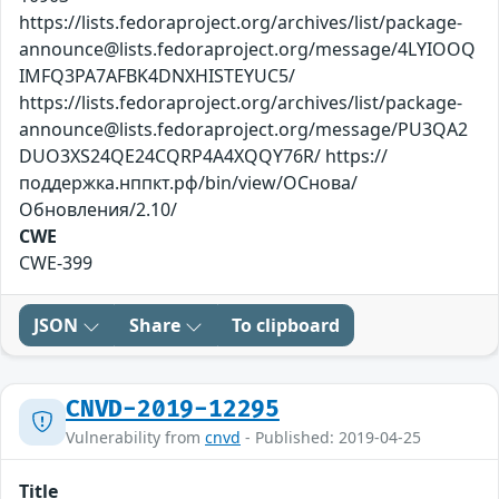
https://lists.fedoraproject.org/archives/list/package-
announce@lists.fedoraproject.org/message/4LYIOOQ
IMFQ3PA7AFBK4DNXHISTEYUC5/
https://lists.fedoraproject.org/archives/list/package-
announce@lists.fedoraproject.org/message/PU3QA2
DUO3XS24QE24CQRP4A4XQQY76R/ https://
поддержка.нппкт.рф/bin/view/ОСнова/
Обновления/2.10/
CWE
CWE-399
JSON
Share
To clipboard
CNVD-2019-12295
Vulnerability from
cnvd
- Published: 2019-04-25
Title