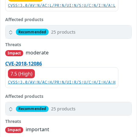
CVSS:3.0/AV:N/AC:L/PR:N/UI:N/S:U/C:N/I:N/A:L
Affected products
25 products
Recommended
Threats
moderate
Impact
CVE-2018-12086
7.5 (High)
CVSS:3.0/AV:N/AC:H/PR:N/UI:R/S:U/C:H/I:H/A:H
Affected products
25 products
Recommended
Threats
important
Impact