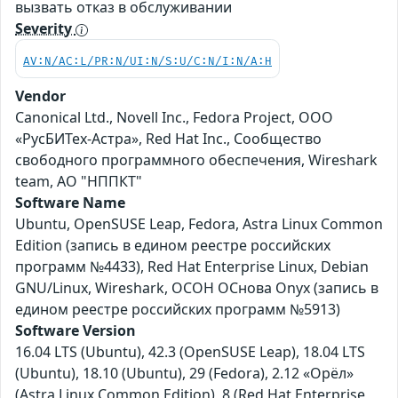
вызвать отказ в обслуживании
Severity
AV:N/AC:L/PR:N/UI:N/S:U/C:N/I:N/A:H
Vendor
Canonical Ltd., Novell Inc., Fedora Project, ООО
«РусБИТех-Астра», Red Hat Inc., Сообщество
свободного программного обеспечения, Wireshark
team, АО "НППКТ"
Software Name
Ubuntu, OpenSUSE Leap, Fedora, Astra Linux Common
Edition (запись в едином реестре российских
программ №4433), Red Hat Enterprise Linux, Debian
GNU/Linux, Wireshark, ОСОН ОСнова Оnyx (запись в
едином реестре российских программ №5913)
Software Version
16.04 LTS (Ubuntu), 42.3 (OpenSUSE Leap), 18.04 LTS
(Ubuntu), 18.10 (Ubuntu), 29 (Fedora), 2.12 «Орёл»
(Astra Linux Common Edition), 8 (Red Hat Enterprise