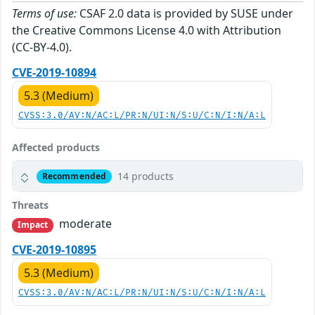
Terms of use:
CSAF 2.0 data is provided by SUSE under
the Creative Commons License 4.0 with Attribution
(CC-BY-4.0).
CVE-2019-10894
5.3 (Medium)
CVSS:3.0/AV:N/AC:L/PR:N/UI:N/S:U/C:N/I:N/A:L
Affected products
14 products
Recommended
Threats
moderate
Impact
CVE-2019-10895
5.3 (Medium)
CVSS:3.0/AV:N/AC:L/PR:N/UI:N/S:U/C:N/I:N/A:L