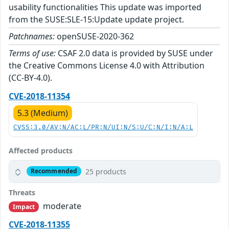
usability functionalities This update was imported
from the SUSE:SLE-15:Update update project.
Patchnames:
openSUSE-2020-362
Terms of use:
CSAF 2.0 data is provided by SUSE under
the Creative Commons License 4.0 with Attribution
(CC-BY-4.0).
CVE-2018-11354
5.3 (Medium)
CVSS:3.0/AV:N/AC:L/PR:N/UI:N/S:U/C:N/I:N/A:L
Affected products
25 products
Recommended
Threats
moderate
Impact
CVE-2018-11355