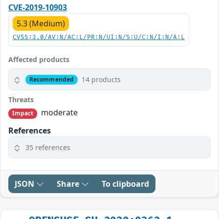
CVE-2019-10903
5.3 (Medium)
CVSS:3.0/AV:N/AC:L/PR:N/UI:N/S:U/C:N/I:N/A:L
Affected products
14 products
Recommended
Threats
moderate
Impact
References
35 references
JSON
Share
To clipboard