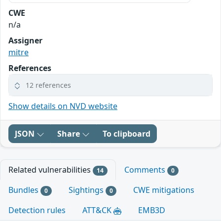
CWE
n/a
Assigner
mitre
References
12 references
Show details on NVD website
JSON
Share
To clipboard
Related vulnerabilities
Comments
14
0
Bundles
Sightings
CWE mitigations
0
0
Detection rules
ATT&CK
EMB3D