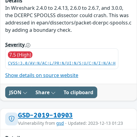
Details
In Wireshark 2.4.0 to 2.4.13, 2.6.0 to 2.6.7, and 3.0.0,
the DCERPC SPOOLSS dissector could crash. This was
addressed in epan/dissectors/packet-dcerpc-spoolss.c
by adding a boundary check.
Severity
7.5 (High)
CVSS:3.0/AV:N/AC:L/PR:N/UI:N/S:U/C:N/I:N/A:H
Show details on source website
JSON
Share
To clipboard
GSD-2019-10903
Vulnerability from
gsd
- Updated: 2023-12-13 01:23