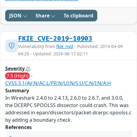
JSON
Share
To clipboard
FKIE_CVE-2019-10903
Vulnerability from
fkie_nvd
- Published: 2019-04-09
04:29 - Updated: 2026-06-17 02:11
Severity
7.5 (High)
-
CVSS:3.1/AV:N/AC:L/PR:N/UI:N/S:U/C:N/I:N/A:H
Summary
In Wireshark 2.4.0 to 2.4.13, 2.6.0 to 2.6.7, and 3.0.0,
the DCERPC SPOOLSS dissector could crash. This was
addressed in epan/dissectors/packet-dcerpc-spoolss.c
by adding a boundary check.
References