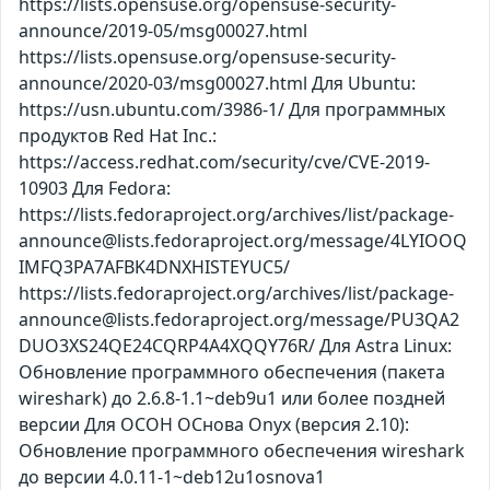
https://lists.opensuse.org/opensuse-security-
announce/2019-05/msg00027.html
https://lists.opensuse.org/opensuse-security-
announce/2020-03/msg00027.html Для Ubuntu:
https://usn.ubuntu.com/3986-1/ Для программных
продуктов Red Hat Inc.:
https://access.redhat.com/security/cve/CVE-2019-
10903 Для Fedora:
https://lists.fedoraproject.org/archives/list/package-
announce@lists.fedoraproject.org/message/4LYIOOQ
IMFQ3PA7AFBK4DNXHISTEYUC5/
https://lists.fedoraproject.org/archives/list/package-
announce@lists.fedoraproject.org/message/PU3QA2
DUO3XS24QE24CQRP4A4XQQY76R/ Для Astra Linux:
Обновление программного обеспечения (пакета
wireshark) до 2.6.8-1.1~deb9u1 или более поздней
версии Для ОСОН ОСнова Оnyx (версия 2.10):
Обновление программного обеспечения wireshark
до версии 4.0.11-1~deb12u1osnova1