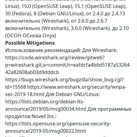
Linux), 15.0 (OpenSUSE Leap), 15.1 (OpenSUSE Leap),
30 (Fedora), 8 (Debian GNU/Linux), от 2.4.0 до 2.4.13
включительно (Wireshark), от 2.6.0 до 2.6.7
включительно (Wireshark), 3.0.0 (Wireshark), до 2.10
(ОСОН ОСнова Оnyx)
Possible Mitigations
Использование рекомендаций: Для Wireshark:
https://code.wireshark.org/review/gitweb?
p=wireshark.git;a=commit;h=eafdcfa4b6d5187a53264
42a82608ab03d9dddcb
https://bugs.wireshark.org/bugzilla/show_bug.cgi?
id=15568 https://www.wireshark.org/security/wnpa-
sec-2019-18.html Для Debian GNU/Linux:
https://lists.debian.org/debian-lts-
announce/2019/05/msg00034.html Для программных
продуктов Novell Inc.:
https://lists.opensuse.org/opensuse-security-
announce/2019-05/msg00022.html