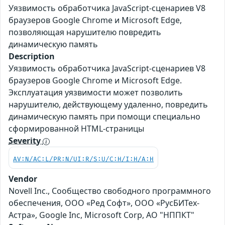
Уязвимость обработчика JavaScript-сценариев V8
браузеров Google Chrome и Microsoft Edge,
позволяющая нарушителю повредить
динамическую память
Description
Уязвимость обработчика JavaScript-сценариев V8
браузеров Google Chrome и Microsoft Edge.
Эксплуатация уязвимости может позволить
нарушителю, действующему удаленно, повредить
динамическую память при помощи специально
сформированной HTML-страницы
Severity
AV:N/AC:L/PR:N/UI:R/S:U/C:H/I:H/A:H
Vendor
Novell Inc., Сообщество свободного программного
обеспечения, ООО «Ред Софт», ООО «РусБИТех-
Астра», Google Inc, Microsoft Corp, АО "НППКТ"