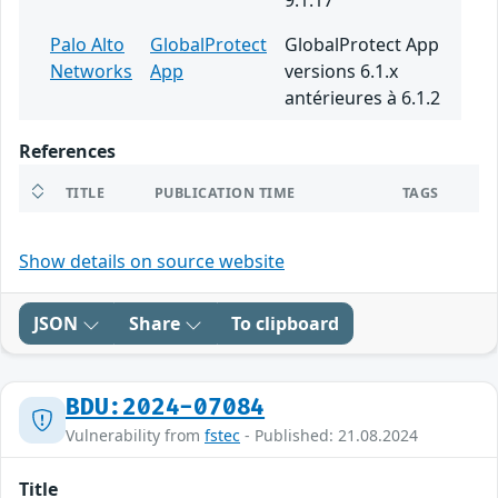
9.1.17
Palo Alto
GlobalProtect
GlobalProtect App
Networks
App
versions 6.1.x
antérieures à 6.1.2
References
TITLE
PUBLICATION TIME
TAGS
Show details on source website
JSON
Share
To clipboard
BDU:2024-07084
Vulnerability from
fstec
- Published: 21.08.2024
Title