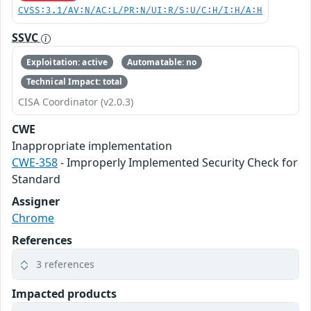
CVSS:3.1/AV:N/AC:L/PR:N/UI:R/S:U/C:H/I:H/A:H
SSVC
Exploitation: active
Automatable: no
Technical Impact: total
CISA Coordinator (v2.0.3)
CWE
Inappropriate implementation
CWE-358
- Improperly Implemented Security Check for
Standard
Assigner
Chrome
References
3 references
Impacted products