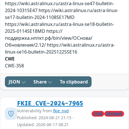
https://wiki.astralinux.ru/astra-linux-se47-bulletin-
2024-1031SE47 https://wiki.astralinux.ru/astra-linux-
se17-bulletin-2024-1108SE17MD
https://wiki.astralinux.ru/astra-linux-se18-bulletin-
2025-0114SE18MD https://
поддержка.нппкт.рф/bin/view/ОСнова/
Обновления/2.12/ https://wiki.astralinux.ru/astra-
linux-se16-bulletin-20251225SE16
CWE
CWE-358
JSON
Share
To clipboard
FKIE_CVE-2024-7965
Vulnerability from
fkie_nvd
-
CISA
KEVIntel
Published: 2024-08-21 21:15 -
Updated: 2026-06-17 08:21