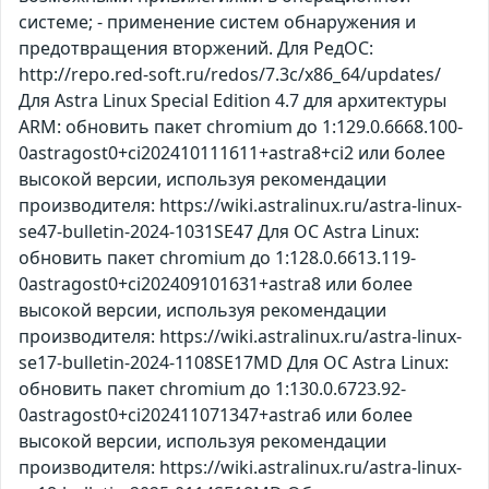
системе; - применение систем обнаружения и
предотвращения вторжений. Для РедОС:
http://repo.red-soft.ru/redos/7.3c/x86_64/updates/
Для Astra Linux Special Edition 4.7 для архитектуры
ARM: обновить пакет chromium до 1:129.0.6668.100-
0astragost0+ci202410111611+astra8+ci2 или более
высокой версии, используя рекомендации
производителя: https://wiki.astralinux.ru/astra-linux-
se47-bulletin-2024-1031SE47 Для ОС Astra Linux:
обновить пакет chromium до 1:128.0.6613.119-
0astragost0+ci202409101631+astra8 или более
высокой версии, используя рекомендации
производителя: https://wiki.astralinux.ru/astra-linux-
se17-bulletin-2024-1108SE17MD Для ОС Astra Linux:
обновить пакет chromium до 1:130.0.6723.92-
0astragost0+ci202411071347+astra6 или более
высокой версии, используя рекомендации
производителя: https://wiki.astralinux.ru/astra-linux-