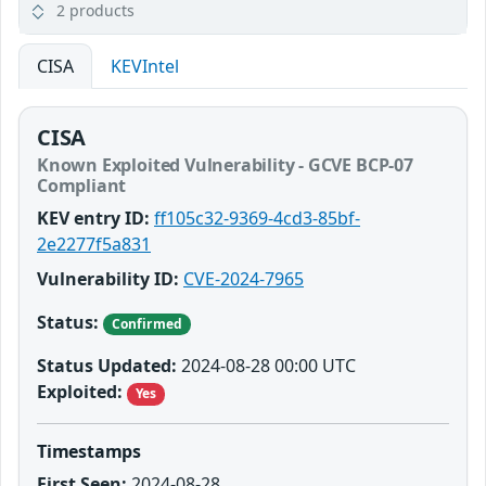
2 products
CISA
KEVIntel
CISA
Known Exploited Vulnerability - GCVE BCP-07
Compliant
KEV entry ID:
ff105c32-9369-4cd3-85bf-
2e2277f5a831
Vulnerability ID:
CVE-2024-7965
Status:
Confirmed
Status Updated:
2024-08-28 00:00 UTC
Exploited:
Yes
Timestamps
First Seen:
2024-08-28