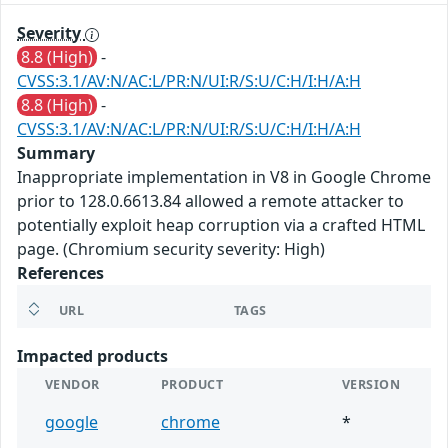
Severity
8.8 (High)
-
CVSS:3.1/AV:N/AC:L/PR:N/UI:R/S:U/C:H/I:H/A:H
8.8 (High)
-
CVSS:3.1/AV:N/AC:L/PR:N/UI:R/S:U/C:H/I:H/A:H
Summary
Inappropriate implementation in V8 in Google Chrome
prior to 128.0.6613.84 allowed a remote attacker to
potentially exploit heap corruption via a crafted HTML
page. (Chromium security severity: High)
References
URL
TAGS
Impacted products
VENDOR
PRODUCT
VERSION
google
chrome
*