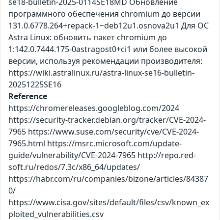
se18-bulletin-2025-0114SE18MD Обновление
программного обеспечения chromium до версии
131.0.6778.264+repack-1~deb12u1.osnova2u1 Для ОС
Astra Linux: обновить пакет chromium до
1:142.0.7444.175-0astragost0+ci1 или более высокой
версии, используя рекомендации производителя:
https://wiki.astralinux.ru/astra-linux-se16-bulletin-
20251225SE16
Reference
https://chromereleases.googleblog.com/2024
https://security-tracker.debian.org/tracker/CVE-2024-
7965 https://www.suse.com/security/cve/CVE-2024-
7965.html https://msrc.microsoft.com/update-
guide/vulnerability/CVE-2024-7965 http://repo.red-
soft.ru/redos/7.3c/x86_64/updates/
https://habr.com/ru/companies/bizone/articles/84387
0/
https://www.cisa.gov/sites/default/files/csv/known_ex
ploited_vulnerabilities.csv