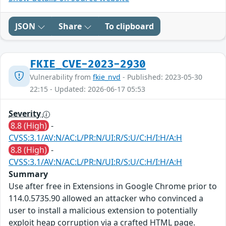
JSON
Share
To clipboard
FKIE_CVE-2023-2930
Vulnerability from
fkie_nvd
- Published: 2023-05-30
22:15 - Updated: 2026-06-17 05:53
Severity
8.8 (High)
-
CVSS:3.1/AV:N/AC:L/PR:N/UI:R/S:U/C:H/I:H/A:H
8.8 (High)
-
CVSS:3.1/AV:N/AC:L/PR:N/UI:R/S:U/C:H/I:H/A:H
Summary
Use after free in Extensions in Google Chrome prior to
114.0.5735.90 allowed an attacker who convinced a
user to install a malicious extension to potentially
exploit heap corruption via a crafted HTML page.