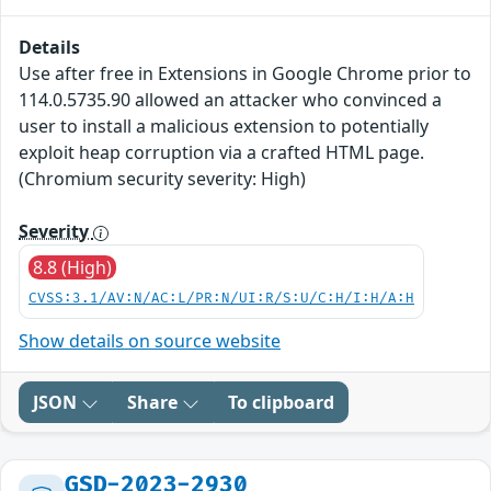
Details
Use after free in Extensions in Google Chrome prior to
114.0.5735.90 allowed an attacker who convinced a
user to install a malicious extension to potentially
exploit heap corruption via a crafted HTML page.
(Chromium security severity: High)
Severity
8.8 (High)
CVSS:3.1/AV:N/AC:L/PR:N/UI:R/S:U/C:H/I:H/A:H
Show details on source website
JSON
Share
To clipboard
GSD-2023-2930