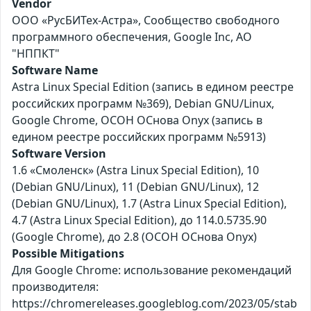
Vendor
ООО «РусБИТех-Астра», Сообщество свободного
программного обеспечения, Google Inc, АО
"НППКТ"
Software Name
Astra Linux Special Edition (запись в едином реестре
российских программ №369), Debian GNU/Linux,
Google Chrome, ОСОН ОСнова Оnyx (запись в
едином реестре российских программ №5913)
Software Version
1.6 «Смоленск» (Astra Linux Special Edition), 10
(Debian GNU/Linux), 11 (Debian GNU/Linux), 12
(Debian GNU/Linux), 1.7 (Astra Linux Special Edition),
4.7 (Astra Linux Special Edition), до 114.0.5735.90
(Google Chrome), до 2.8 (ОСОН ОСнова Оnyx)
Possible Mitigations
Для Google Chrome: использование рекомендаций
производителя:
https://chromereleases.googleblog.com/2023/05/stab