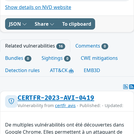
Show details on NVD website
JSON
Share
To clipboard
Related vulnerabilities
Comments
16
0
Bundles
Sightings
CWE mitigations
0
0
Detection rules
ATT&CK
EMB3D
CERTFR-2023-AVI-0419
Vulnerability from
certfr_avis
- Published: - Updated:
De multiples vulnérabilités ont été découvertes dans
Google Chrome. Elles permettent à un attaquant de