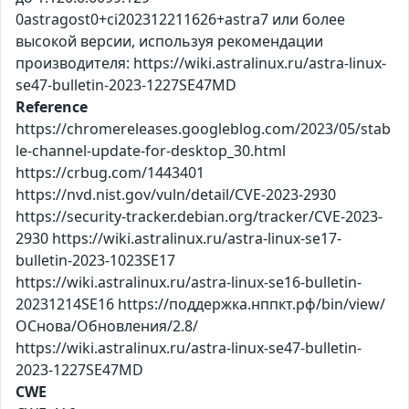
0astragost0+ci202312211626+astra7 или более
высокой версии, используя рекомендации
производителя: https://wiki.astralinux.ru/astra-linux-
se47-bulletin-2023-1227SE47MD
Reference
https://chromereleases.googleblog.com/2023/05/stab
le-channel-update-for-desktop_30.html
https://crbug.com/1443401
https://nvd.nist.gov/vuln/detail/CVE-2023-2930
https://security-tracker.debian.org/tracker/CVE-2023-
2930 https://wiki.astralinux.ru/astra-linux-se17-
bulletin-2023-1023SE17
https://wiki.astralinux.ru/astra-linux-se16-bulletin-
20231214SE16 https://поддержка.нппкт.рф/bin/view/
ОСнова/Обновления/2.8/
https://wiki.astralinux.ru/astra-linux-se47-bulletin-
2023-1227SE47MD
CWE