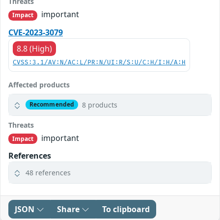
Threats
important
Impact
CVE-2023-3079
8.8 (High)
CVSS:3.1/AV:N/AC:L/PR:N/UI:R/S:U/C:H/I:H/A:H
Affected products
8 products
Recommended
Threats
important
Impact
References
48 references
JSON
Share
To clipboard