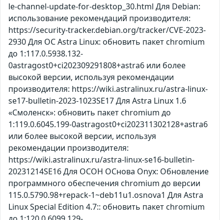
le-channel-update-for-desktop_30.html Для Debian:
использование рекомендаций производителя:
https://security-tracker.debian.org/tracker/CVE-2023-
2930 Для ОС Astra Linux: обновить пакет chromium
до 1:117.0.5938.132-
0astragost0+ci202309291808+astra6 или более
высокой версии, используя рекомендации
производителя: https://wiki.astralinux.ru/astra-linux-
se17-bulletin-2023-1023SE17 Для Astra Linux 1.6
«Смоленск»: обновить пакет chromium до
1:119.0.6045.199-0astragost0+ci202311302128+astra6
или более высокой версии, используя
рекомендации производителя:
https://wiki.astralinux.ru/astra-linux-se16-bulletin-
20231214SE16 Для ОСОН ОСнова Оnyx: Обновление
программного обеспечения chromium до версии
115.0.5790.98+repack-1~deb11u1.osnova1 Для Astra
Linux Special Edition 4.7:: обновить пакет chromium
до 1:120.0.6099.129-