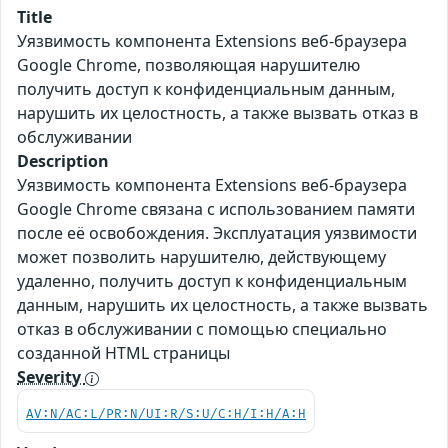
Title
Уязвимость компонента Extensions веб-браузера
Google Chrome, позволяющая нарушителю
получить доступ к конфиденциальным данным,
нарушить их целостность, а также вызвать отказ в
обслуживании
Description
Уязвимость компонента Extensions веб-браузера
Google Chrome связана с использованием памяти
после её освобождения. Эксплуатация уязвимости
может позволить нарушителю, действующему
удаленно, получить доступ к конфиденциальным
данным, нарушить их целостность, а также вызвать
отказ в обслуживании с помощью специально
созданной HTML страницы
Severity
AV:N/AC:L/PR:N/UI:R/S:U/C:H/I:H/A:H