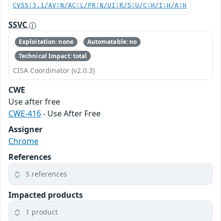
CVSS:3.1/AV:N/AC:L/PR:N/UI:R/S:U/C:H/I:H/A:H
SSVC
Exploitation: none
Automatable: no
Technical Impact: total
CISA Coordinator (v2.0.3)
CWE
Use after free
CWE-416
- Use After Free
Assigner
Chrome
References
5 references
Impacted products
1 product