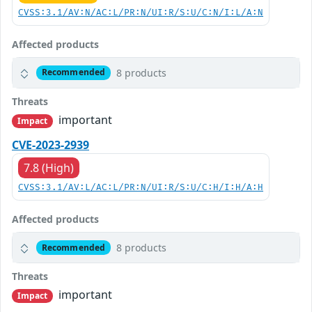
CVSS:3.1/AV:N/AC:L/PR:N/UI:R/S:U/C:N/I:L/A:N
Affected products
8 products
Recommended
Threats
important
Impact
CVE-2023-2939
7.8 (High)
CVSS:3.1/AV:L/AC:L/PR:N/UI:R/S:U/C:H/I:H/A:H
Affected products
8 products
Recommended
Threats
important
Impact