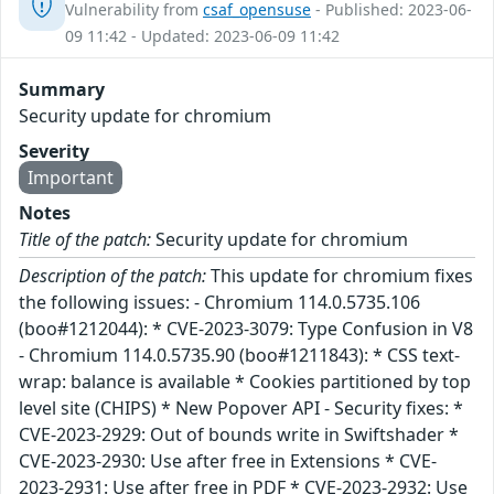
Vulnerability from
csaf_opensuse
- Published: 2023-06-
09 11:42 - Updated: 2023-06-09 11:42
Summary
Security update for chromium
Severity
Important
Notes
Title of the patch:
Security update for chromium
Description of the patch:
This update for chromium fixes
the following issues: - Chromium 114.0.5735.106
(boo#1212044): * CVE-2023-3079: Type Confusion in V8
- Chromium 114.0.5735.90 (boo#1211843): * CSS text-
wrap: balance is available * Cookies partitioned by top
level site (CHIPS) * New Popover API - Security fixes: *
CVE-2023-2929: Out of bounds write in Swiftshader *
CVE-2023-2930: Use after free in Extensions * CVE-
2023-2931: Use after free in PDF * CVE-2023-2932: Use