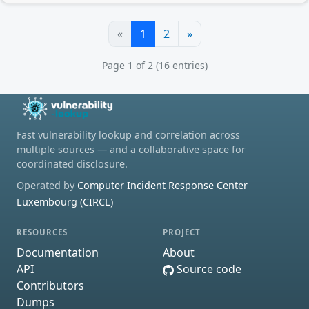
«
1
2
»
Page 1 of 2 (16 entries)
Fast vulnerability lookup and correlation across
multiple sources — and a collaborative space for
coordinated disclosure.
Operated by
Computer Incident Response Center
Luxembourg (CIRCL)
RESOURCES
PROJECT
Documentation
About
API
Source code
Contributors
Dumps