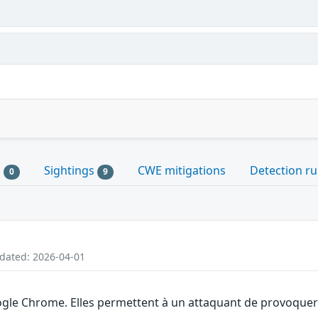
s
Sightings
CWE mitigations
Detection ru
0
9
pdated: 2026-04-01
gle Chrome. Elles permettent à un attaquant de provoquer u