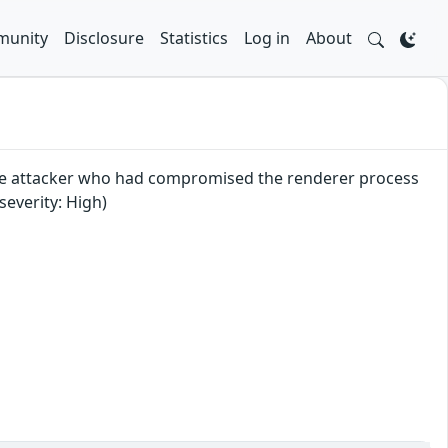
unity
Disclosure
Statistics
Log in
About
mote attacker who had compromised the renderer process
everity: High)