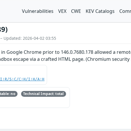
Vulnerabilities
VEX
CWE
KEV Catalogs
Comm
89)
 – Updated: 2026-04-02 03:55
on in Google Chrome prior to 146.0.7680.178 allowed a re
ndbox escape via a crafted HTML page. (Chromium security s
UI:R/S:C/C:H/I:H/A:H
able: no
Technical Impact: total