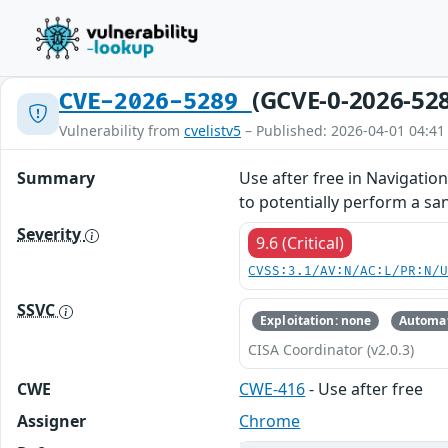
(GCVE-0-2026-52
CVE-2026-5289
Vulnerability from
cvelistv5
– Published: 2026-04-01 04:41
Summary
Use after free in Navigati
to potentially perform a sa
Severity
9.6 (Critical)
CVSS:3.1/AV:N/AC:L/PR:N/
SSVC
Exploitation: none
Automat
CISA Coordinator (v2.0.3)
CWE
CWE-416
- Use after free
Assigner
Chrome