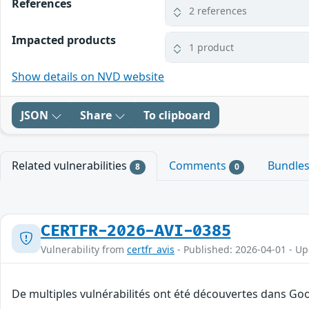
References
2 references
Impacted products
1 product
Show details on NVD website
JSON
Share
To clipboard
Related vulnerabilities
Comments
Bundle
8
0
CERTFR-2026-AVI-0385
Vulnerability from
certfr_avis
- Published: 2026-04-01 - U
De multiples vulnérabilités ont été découvertes dans Goo