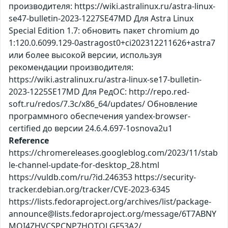
производителя: https://wiki.astralinux.ru/astra-linux-
se47-bulletin-2023-1227SE47MD Для Astra Linux
Special Edition 1.7: обновить пакет chromium до
1:120.0.6099.129-0astragost0+ci202312211626+astra7
или более высокой версии, используя
рекомендации производителя:
https://wiki.astralinux.ru/astra-linux-se17-bulletin-
2023-1225SE17MD Для РедОС: http://repo.red-
soft.ru/redos/7.3c/x86_64/updates/ Обновление
программного обеспечения yandex-browser-
certified до версии 24.6.4.697-1osnova2u1
Reference
https://chromereleases.googleblog.com/2023/11/stab
le-channel-update-for-desktop_28.html
https://vuldb.com/ru/?id.246353 https://security-
tracker.debian.org/tracker/CVE-2023-6345
https://lists.fedoraproject.org/archives/list/package-
announce@lists.fedoraproject.org/message/6T7ABNY
MOI4ZHVCSPCNP7HQTOLGF53A2/