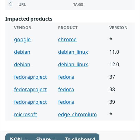
URL
TAGS
Impacted products
VENDOR
PRODUCT
VERSION
google
chrome
*
debian
debian_linux
11.0
debian
debian_linux
12.0
fedoraproject
fedora
37
fedoraproject
fedora
38
fedoraproject
fedora
39
microsoft
edge_chromium
*
JSON
Share
To clipboard