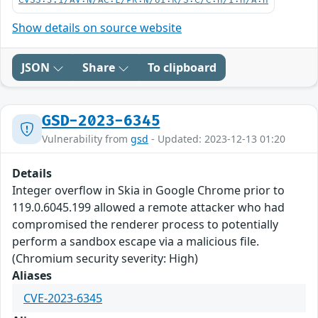
CVSS:3.1/AV:N/AC:L/PR:N/UI:R/S:C/C:H/I:H/A:H
Show details on source website
JSON
Share
To clipboard
GSD-2023-6345
Vulnerability from
gsd
- Updated: 2023-12-13 01:20
Details
Integer overflow in Skia in Google Chrome prior to
119.0.6045.199 allowed a remote attacker who had
compromised the renderer process to potentially
perform a sandbox escape via a malicious file.
(Chromium security severity: High)
Aliases
CVE-2023-6345