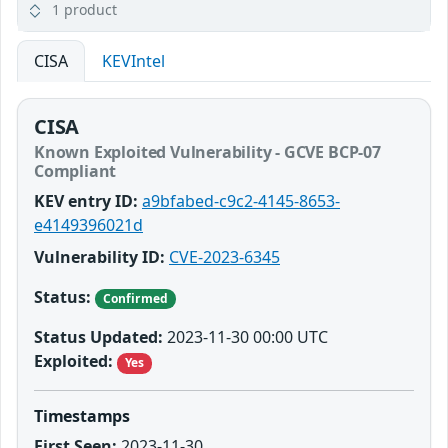
1 product
CISA
KEVIntel
CISA
Known Exploited Vulnerability - GCVE BCP-07
Compliant
KEV entry ID:
a9bfabed-c9c2-4145-8653-
e4149396021d
Vulnerability ID:
CVE-2023-6345
Status:
Confirmed
Status Updated:
2023-11-30 00:00 UTC
Exploited:
Yes
Timestamps
First Seen:
2023-11-30