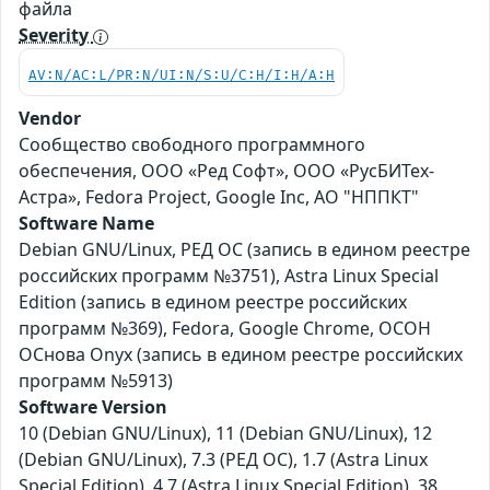
файла
Severity
AV:N/AC:L/PR:N/UI:N/S:U/C:H/I:H/A:H
Vendor
Сообщество свободного программного
обеспечения, ООО «Ред Софт», ООО «РусБИТех-
Астра», Fedora Project, Google Inc, АО "НППКТ"
Software Name
Debian GNU/Linux, РЕД ОС (запись в едином реестре
российских программ №3751), Astra Linux Special
Edition (запись в едином реестре российских
программ №369), Fedora, Google Chrome, ОСОН
ОСнова Оnyx (запись в едином реестре российских
программ №5913)
Software Version
10 (Debian GNU/Linux), 11 (Debian GNU/Linux), 12
(Debian GNU/Linux), 7.3 (РЕД ОС), 1.7 (Astra Linux
Special Edition), 4.7 (Astra Linux Special Edition), 38