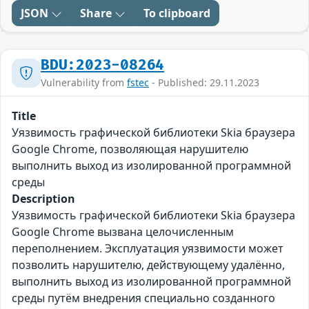
JSON
Share
To clipboard
BDU:2023-08264
Vulnerability from
fstec
- Published: 29.11.2023
Title
Уязвимость графической библиотеки Skia браузера
Google Chrome, позволяющая нарушителю
выполнить выход из изолированной программной
среды
Description
Уязвимость графической библиотеки Skia браузера
Google Chrome вызвана целочисленным
переполнением. Эксплуатация уязвимости может
позволить нарушителю, действующему удалённо,
выполнить выход из изолированной программной
среды путём внедрения специально созданного