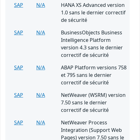
SAP
N/A
HANA XS Advanced version
1.0 sans le dernier correctif
de sécurité
SAP
N/A
BusinessObjects Business
Intelligence Platform
version 4.3 sans le dernier
correctif de sécurité
SAP
N/A
ABAP Platform versions 758
et 795 sans le dernier
correctif de sécurité
SAP
N/A
NetWeaver (WSRM) version
7.50 sans le dernier
correctif de sécurité
SAP
N/A
NetWeaver Process
Integration (Support Web
Pages) version 7.50 sans le