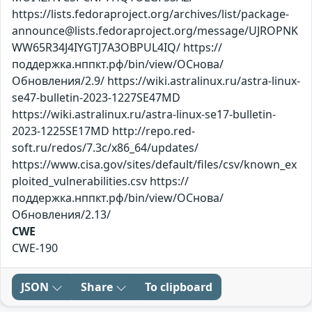
https://lists.fedoraproject.org/archives/list/package-
announce@lists.fedoraproject.org/message/UJROPNK
WW65R34J4IYGTJ7A3OBPUL4IQ/ https://
поддержка.нппкт.рф/bin/view/ОСнова/
Обновления/2.9/ https://wiki.astralinux.ru/astra-linux-
se47-bulletin-2023-1227SE47MD
https://wiki.astralinux.ru/astra-linux-se17-bulletin-
2023-1225SE17MD http://repo.red-
soft.ru/redos/7.3c/x86_64/updates/
https://www.cisa.gov/sites/default/files/csv/known_ex
ploited_vulnerabilities.csv https://
поддержка.нппкт.рф/bin/view/ОСнова/
Обновления/2.13/
CWE
CWE-190
JSON
Share
To clipboard