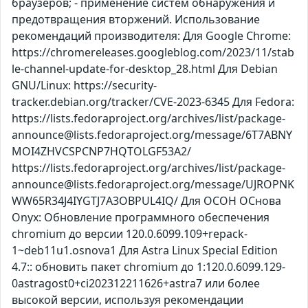
браузеров; - применение систем обнаружения и
предотвращения вторжений. Использование
рекомендаций производителя: Для Google Chrome:
https://chromereleases.googleblog.com/2023/11/stab
le-channel-update-for-desktop_28.html Для Debian
GNU/Linux: https://security-
tracker.debian.org/tracker/CVE-2023-6345 Для Fedora:
https://lists.fedoraproject.org/archives/list/package-
announce@lists.fedoraproject.org/message/6T7ABNY
MOI4ZHVCSPCNP7HQTOLGF53A2/
https://lists.fedoraproject.org/archives/list/package-
announce@lists.fedoraproject.org/message/UJROPNK
WW65R34J4IYGTJ7A3OBPUL4IQ/ Для ОСОН ОСнова
Оnyx: Обновление программного обеспечения
chromium до версии 120.0.6099.109+repack-
1~deb11u1.osnova1 Для Astra Linux Special Edition
4.7:: обновить пакет chromium до 1:120.0.6099.129-
0astragost0+ci202312211626+astra7 или более
высокой версии, используя рекомендации