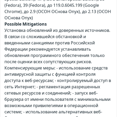
(Fedora), 39 (Fedora), до 119.0.6045.199 (Google
Chrome), до 2.9 (ОСОН ОСнова Оnyx), до 2.13 (ОСОН
ОСнова Оnyx)
Possible Mitigations
Установка обновлений из доверенных источников.
В связи со сложившейся обстановкой и
введенными санкциями против Российской
Федерации рекомендуется устанавливать
обновления программного обеспечения только
после оценки всех сопутствующих рисков.
Компенсирующие меры: - использование средств
антивирусной защиты с функцией контроля
доступа к веб-ресурсам; - контролируемый доступ в
сеть Интернет; - регламентация разрешенных
сетевых ресурсов и соединений; - запуск веб-
браузера от имени пользователя с минимальными
возможными привилегиями в операционной
системе; - использование альтернативных веб-