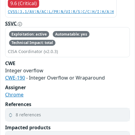
9.6 (Critical)
CVSS:3.1/AV:N/AC:L/PR:N/UI:R/S:C/C:H/I:H/A:H
SSVC
Exploitation: active
Automatable: yes
Technical Impact: total
CISA Coordinator (v2.0.3)
CWE
Integer overflow
CWE-190
- Integer Overflow or Wraparound
Assigner
Chrome
References
8 references
Impacted products