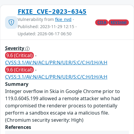
FKIE_CVE-2023-6345
Vulnerability from
fkie_nvd
-
CISA
KEVIntel
Published: 2023-11-29 12:15 -
Updated: 2026-06-17 06:50
Severity
9.6 (Critical)
-
CVSS:3.1/AV:N/AC:L/PR:N/UI:R/S:C/C:H/I:H/A:H
9.6 (Critical)
-
CVSS:3.1/AV:N/AC:L/PR:N/UI:R/S:C/C:H/I:H/A:H
Summary
Integer overflow in Skia in Google Chrome prior to
119.0.6045.199 allowed a remote attacker who had
compromised the renderer process to potentially
perform a sandbox escape via a malicious file.
(Chromium security severity: High)
References