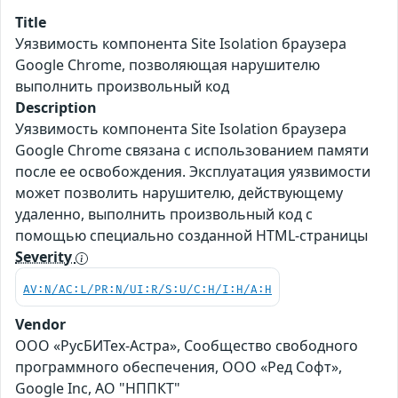
Title
Уязвимость компонента Site Isolation браузера
Google Chrome, позволяющая нарушителю
выполнить произвольный код
Description
Уязвимость компонента Site Isolation браузера
Google Chrome связана с использованием памяти
после ее освобождения. Эксплуатация уязвимости
может позволить нарушителю, действующему
удаленно, выполнить произвольный код с
помощью специально созданной HTML-страницы
Severity
AV:N/AC:L/PR:N/UI:R/S:U/C:H/I:H/A:H
Vendor
ООО «РусБИТех-Астра», Сообщество свободного
программного обеспечения, ООО «Ред Софт»,
Google Inc, АО "НППКТ"