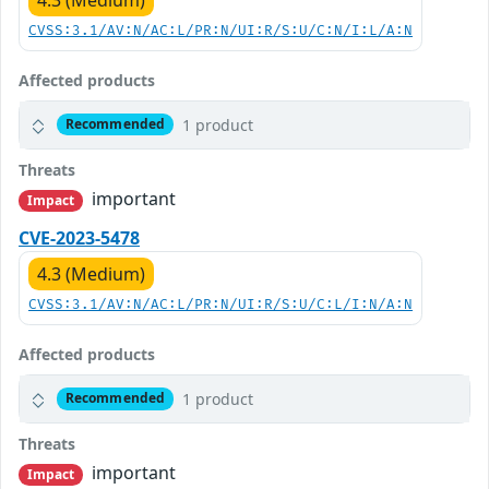
CVSS:3.1/AV:N/AC:L/PR:N/UI:R/S:U/C:N/I:L/A:N
Affected products
1 product
Recommended
Threats
important
Impact
CVE-2023-5478
4.3 (Medium)
CVSS:3.1/AV:N/AC:L/PR:N/UI:R/S:U/C:L/I:N/A:N
Affected products
1 product
Recommended
Threats
important
Impact