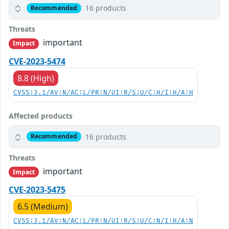
16 products
Recommended
Threats
important
Impact
CVE-2023-5474
8.8 (High)
CVSS:3.1/AV:N/AC:L/PR:N/UI:R/S:U/C:H/I:H/A:H
Affected products
16 products
Recommended
Threats
important
Impact
CVE-2023-5475
6.5 (Medium)
CVSS:3.1/AV:N/AC:L/PR:N/UI:R/S:U/C:N/I:H/A:N