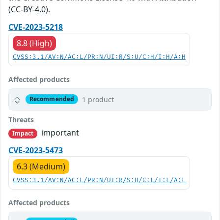
(CC-BY-4.0).
CVE-2023-5218
8.8 (High)
CVSS:3.1/AV:N/AC:L/PR:N/UI:R/S:U/C:H/I:H/A:H
Affected products
1 product
Recommended
Threats
important
Impact
CVE-2023-5473
6.3 (Medium)
CVSS:3.1/AV:N/AC:L/PR:N/UI:R/S:U/C:L/I:L/A:L
Affected products