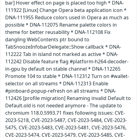
bar] Hover effect on page is placed too high * DNA-
111922 [Linux] Change Opera beta application icon *
DNA-111955 Reduce colors used in Opera as much as
possible * DNA-112075 Rename palette colors in
theme for better reusability * DNA-112108 Fix
dangling WebContents ptr bound to
TabSnoozeInfobarDelegate::Show callback * DNA-
112222 Tab in island not marked as active * DNA-
112242 Disable feature flag #platform-h264-decoder-
in-gpu by default on stable channel * DNA-112265
Promote 104 to stable * DNA-112312 Turn on #wallet-
selector on all streams * DNA-112313 Enable
#pinboard-popup-refresh on all streams * DNA-
112426 [profile migration] Renaming invalid Default to
Default.old is not needed anymore - The update to
chromium 118.0.5993.71 fixes following issues: CVE-
2023-5218, CVE-2023-5487, CVE-2023-5484, CVE-2023-
5475, CVE-2023-5483, CVE-2023-5481, CVE-2023-5476,
CVE-2023-5474, CVE-2023-5479, CVE-2023-5485, CVE-