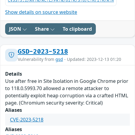
CVSS:3.1/AV:N/AC:L/PR:N/UI:R/S:U/C:H/I:H/A:H
Show details on source website
JSON
Share
To clipboard
GSD-2023-5218
Vulnerability from
gsd
- Updated: 2023-12-13 01:20
Details
Use after free in Site Isolation in Google Chrome prior
to 118.0.5993.70 allowed a remote attacker to
potentially exploit heap corruption via a crafted HTML
page. (Chromium security severity: Critical)
Aliases
CVE-2023-5218
Aliases