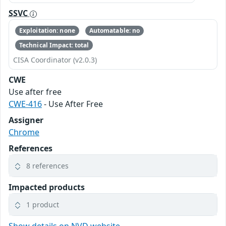
SSVC
Exploitation: none
Automatable: no
Technical Impact: total
CISA Coordinator (v2.0.3)
CWE
Use after free
CWE-416
- Use After Free
Assigner
Chrome
References
8 references
Impacted products
1 product
Show details on NVD website