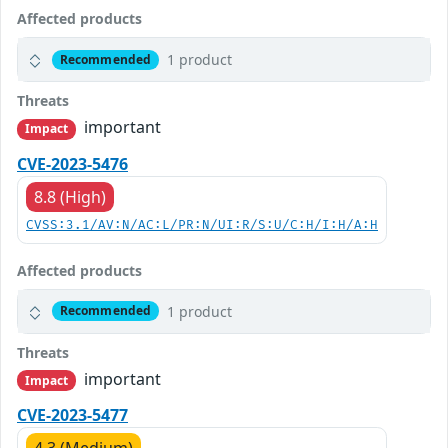
Affected products
1 product
Recommended
Threats
important
Impact
CVE-2023-5476
8.8 (High)
CVSS:3.1/AV:N/AC:L/PR:N/UI:R/S:U/C:H/I:H/A:H
Affected products
1 product
Recommended
Threats
important
Impact
CVE-2023-5477
4.3 (Medium)