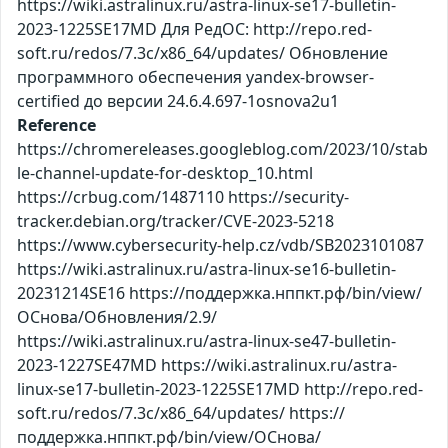
https://wiki.astralinux.ru/astra-linux-se17-bulletin-
2023-1225SE17MD Для РедОС: http://repo.red-
soft.ru/redos/7.3c/x86_64/updates/ Обновление
программного обеспечения yandex-browser-
certified до версии 24.6.4.697-1osnova2u1
Reference
https://chromereleases.googleblog.com/2023/10/stab
le-channel-update-for-desktop_10.html
https://crbug.com/1487110 https://security-
tracker.debian.org/tracker/CVE-2023-5218
https://www.cybersecurity-help.cz/vdb/SB2023101087
https://wiki.astralinux.ru/astra-linux-se16-bulletin-
20231214SE16 https://поддержка.нппкт.рф/bin/view/
ОСнова/Обновления/2.9/
https://wiki.astralinux.ru/astra-linux-se47-bulletin-
2023-1227SE47MD https://wiki.astralinux.ru/astra-
linux-se17-bulletin-2023-1225SE17MD http://repo.red-
soft.ru/redos/7.3c/x86_64/updates/ https://
поддержка.нппкт.рф/bin/view/ОСнова/