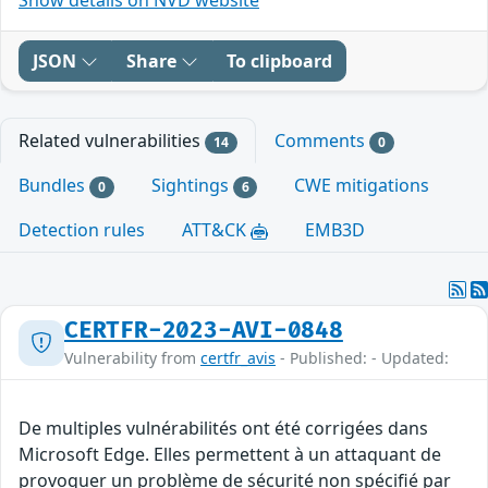
JSON
Share
To clipboard
Related vulnerabilities
Comments
14
0
Bundles
Sightings
CWE mitigations
0
6
Detection rules
ATT&CK
EMB3D
CERTFR-2023-AVI-0848
Vulnerability from
certfr_avis
- Published: - Updated:
De multiples vulnérabilités ont été corrigées dans
Microsoft Edge. Elles permettent à un attaquant de
provoquer un problème de sécurité non spécifié par