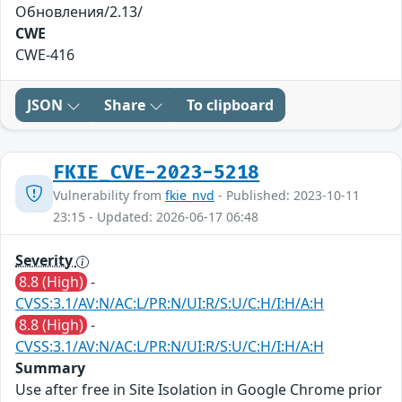
Обновления/2.13/
CWE
CWE-416
JSON
Share
To clipboard
FKIE_CVE-2023-5218
Vulnerability from
fkie_nvd
- Published: 2023-10-11
23:15 - Updated: 2026-06-17 06:48
Severity
8.8 (High)
-
CVSS:3.1/AV:N/AC:L/PR:N/UI:R/S:U/C:H/I:H/A:H
8.8 (High)
-
CVSS:3.1/AV:N/AC:L/PR:N/UI:R/S:U/C:H/I:H/A:H
Summary
Use after free in Site Isolation in Google Chrome prior