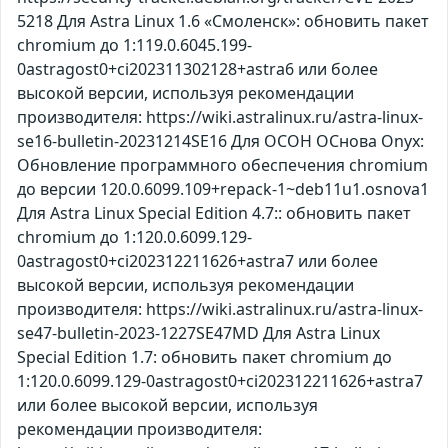
5218 Для Astra Linux 1.6 «Смоленск»: обновить пакет
chromium до 1:119.0.6045.199-
0astragost0+ci202311302128+astra6 или более
высокой версии, используя рекомендации
производителя: https://wiki.astralinux.ru/astra-linux-
se16-bulletin-20231214SE16 Для ОСОН ОСнова Оnyx:
Обновление программного обеспечения chromium
до версии 120.0.6099.109+repack-1~deb11u1.osnova1
Для Astra Linux Special Edition 4.7:: обновить пакет
chromium до 1:120.0.6099.129-
0astragost0+ci202312211626+astra7 или более
высокой версии, используя рекомендации
производителя: https://wiki.astralinux.ru/astra-linux-
se47-bulletin-2023-1227SE47MD Для Astra Linux
Special Edition 1.7: обновить пакет chromium до
1:120.0.6099.129-0astragost0+ci202312211626+astra7
или более высокой версии, используя
рекомендации производителя: