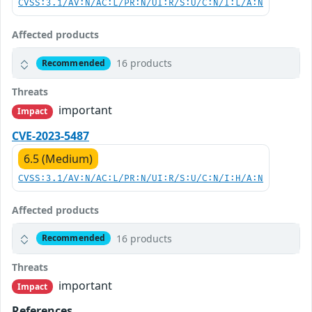
CVSS:3.1/AV:N/AC:L/PR:N/UI:R/S:U/C:N/I:L/A:N
Affected products
16 products
Recommended
Threats
important
Impact
CVE-2023-5487
6.5 (Medium)
CVSS:3.1/AV:N/AC:L/PR:N/UI:R/S:U/C:N/I:H/A:N
Affected products
16 products
Recommended
Threats
important
Impact
References