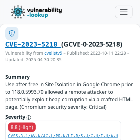
(GCVE-0-2023-5218)
CVE-2023-5218
Vulnerability from
cvelistv5
– Published: 2023-10-11 22:28 –
Updated: 2025-04-30 20:35
Summary
Use after free in Site Isolation in Google Chrome prior
to 118.0.5993.70 allowed a remote attacker to
potentially exploit heap corruption via a crafted HTML
page. (Chromium security severity: Critical)
Severity
8.8 (High)
CVSS:3.1/AV:N/AC:L/PR:N/UI:R/S:U/C:H/I:H/A:H