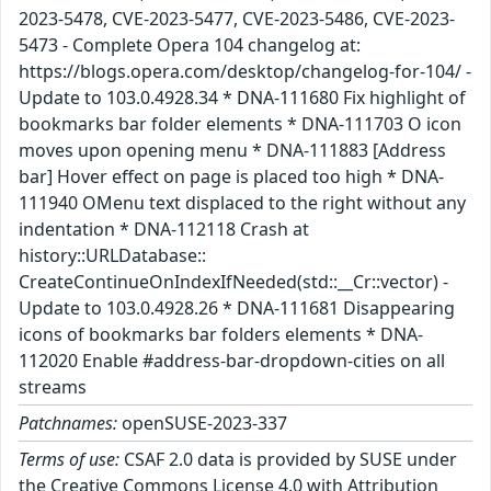
2023-5478, CVE-2023-5477, CVE-2023-5486, CVE-2023-
5473 - Complete Opera 104 changelog at:
https://blogs.opera.com/desktop/changelog-for-104/ -
Update to 103.0.4928.34 * DNA-111680 Fix highlight of
bookmarks bar folder elements * DNA-111703 O icon
moves upon opening menu * DNA-111883 [Address
bar] Hover effect on page is placed too high * DNA-
111940 OMenu text displaced to the right without any
indentation * DNA-112118 Crash at
history::URLDatabase::
CreateContinueOnIndexIfNeeded(std::__Cr::vector) -
Update to 103.0.4928.26 * DNA-111681 Disappearing
icons of bookmarks bar folders elements * DNA-
112020 Enable #address-bar-dropdown-cities on all
streams
Patchnames:
openSUSE-2023-337
Terms of use:
CSAF 2.0 data is provided by SUSE under
the Creative Commons License 4.0 with Attribution