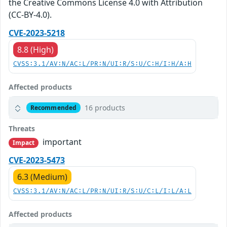
the Creative Commons License 4.0 with Attribution
(CC-BY-4.0).
CVE-2023-5218
8.8 (High)
CVSS:3.1/AV:N/AC:L/PR:N/UI:R/S:U/C:H/I:H/A:H
Affected products
16 products
Recommended
Threats
important
Impact
CVE-2023-5473
6.3 (Medium)
CVSS:3.1/AV:N/AC:L/PR:N/UI:R/S:U/C:L/I:L/A:L
Affected products