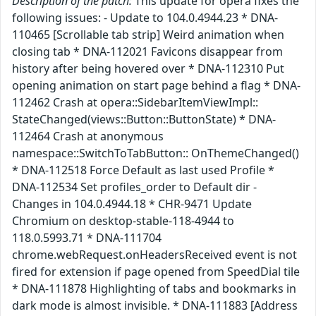
Description of the patch:
This update for opera fixes the
following issues: - Update to 104.0.4944.23 * DNA-
110465 [Scrollable tab strip] Weird animation when
closing tab * DNA-112021 Favicons disappear from
history after being hovered over * DNA-112310 Put
opening animation on start page behind a flag * DNA-
112462 Crash at opera::SidebarItemViewImpl::
StateChanged(views::Button::ButtonState) * DNA-
112464 Crash at anonymous
namespace::SwitchToTabButton:: OnThemeChanged()
* DNA-112518 Force Default as last used Profile *
DNA-112534 Set profiles_order to Default dir -
Changes in 104.0.4944.18 * CHR-9471 Update
Chromium on desktop-stable-118-4944 to
118.0.5993.71 * DNA-111704
chrome.webRequest.onHeadersReceived event is not
fired for extension if page opened from SpeedDial tile
* DNA-111878 Highlighting of tabs and bookmarks in
dark mode is almost invisible. * DNA-111883 [Address