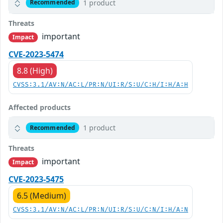
1 product
Recommended
Threats
important
Impact
CVE-2023-5474
8.8 (High)
CVSS:3.1/AV:N/AC:L/PR:N/UI:R/S:U/C:H/I:H/A:H
Affected products
1 product
Recommended
Threats
important
Impact
CVE-2023-5475
6.5 (Medium)
CVSS:3.1/AV:N/AC:L/PR:N/UI:R/S:U/C:N/I:H/A:N