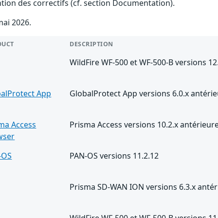
ention des correctifs (cf. section Documentation).
mai 2026.
DUCT
DESCRIPTION
WildFire WF-500 et WF-500-B versions 12.
alProtect App
GlobalProtect App versions 6.0.x antér
ma Access
Prisma Access versions 10.2.x antérieure
wser
-OS
PAN-OS versions 11.2.12
Prisma SD-WAN ION versions 6.3.x antéri
WildFire WF-500 et WF-500-B versions 11.