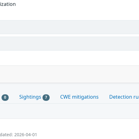
ization
s
Sightings
CWE mitigations
Detection ru
0
7
pdated: 2026-04-01