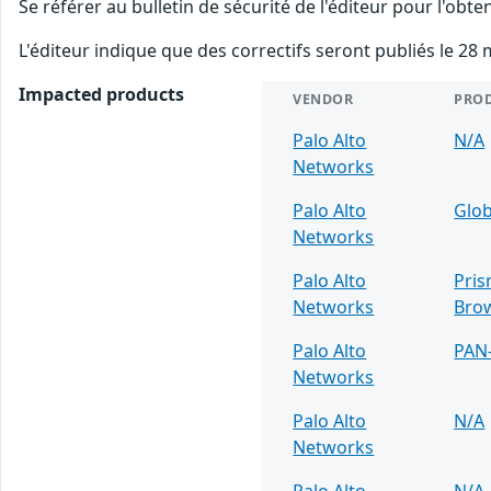
Se référer au bulletin de sécurité de l'éditeur pour l'obt
L'éditeur indique que des correctifs seront publiés le 28 
Impacted products
VENDOR
PRO
Palo Alto
N/A
Networks
Palo Alto
Glob
Networks
Palo Alto
Pris
Networks
Bro
Palo Alto
PAN
Networks
Palo Alto
N/A
Networks
Palo Alto
N/A