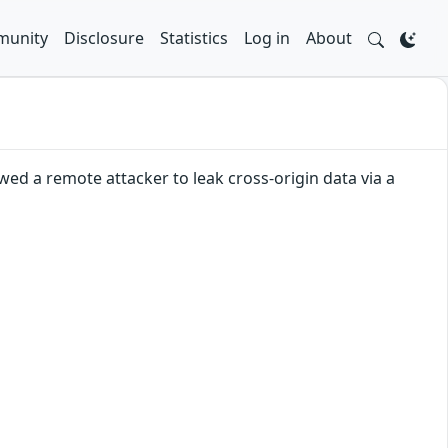
unity
Disclosure
Statistics
Log in
About
ed a remote attacker to leak cross-origin data via a