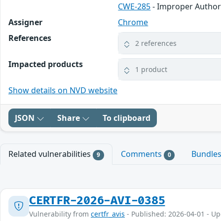
CWE-285
- Improper Author
Assigner
Chrome
References
2 references
Impacted products
1 product
Show details on NVD website
JSON
Share
To clipboard
Related vulnerabilities
Comments
Bundle
9
0
CERTFR-2026-AVI-0385
Vulnerability from
certfr_avis
- Published: 2026-04-01 - U