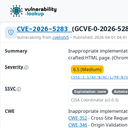
(GCVE-0-2026-52
CVE-2026-5283
Vulnerability from
cvelistv5
– Published: 2026-04-01 04:41
Summary
Inappropriate implementati
crafted HTML page. (Chromi
Severity
6.5 (Medium)
CVSS:3.1/AV:N/AC:L/PR:N/
SSVC
Exploitation: none
Automat
CISA Coordinator (v2.0.3)
CWE
Inappropriate implementat
CWE-352
- Cross-Site Reque
CWE-346
- Origin Validation