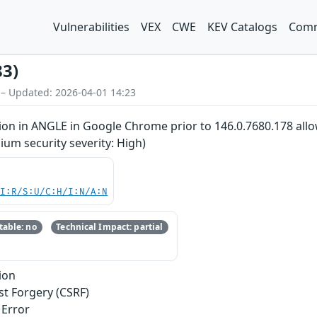
Vulnerabilities
VEX
CWE
KEV Catalogs
Comm
83)
 – Updated: 2026-04-01 14:23
on in ANGLE in Google Chrome prior to 146.0.7680.178 allow
um security severity: High)
UI:R/S:U/C:H/I:N/A:N
able: no
Technical Impact: partial
ion
st Forgery (CSRF)
 Error