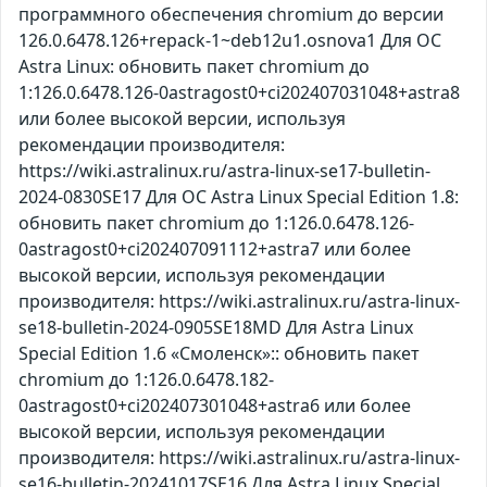
программного обеспечения chromium до версии
126.0.6478.126+repack-1~deb12u1.osnova1 Для ОС
Astra Linux: обновить пакет chromium до
1:126.0.6478.126-0astragost0+ci202407031048+astra8
или более высокой версии, используя
рекомендации производителя:
https://wiki.astralinux.ru/astra-linux-se17-bulletin-
2024-0830SE17 Для ОС Astra Linux Special Edition 1.8:
обновить пакет chromium до 1:126.0.6478.126-
0astragost0+ci202407091112+astra7 или более
высокой версии, используя рекомендации
производителя: https://wiki.astralinux.ru/astra-linux-
se18-bulletin-2024-0905SE18MD Для Astra Linux
Special Edition 1.6 «Смоленск»:: обновить пакет
chromium до 1:126.0.6478.182-
0astragost0+ci202407301048+astra6 или более
высокой версии, используя рекомендации
производителя: https://wiki.astralinux.ru/astra-linux-
se16-bulletin-20241017SE16 Для Astra Linux Special