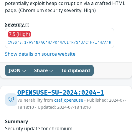
potentially exploit heap corruption via a crafted HTML
page. (Chromium security severity: High)
Severity
7.5 (High)
CVSS:3.1/AV:N/AC:H/PR:N/UI:R/S:U/C:H/I:H/A:H
Show details on source website
JSON
Share
To clipboard
OPENSUSE-SU-2024:0204-1
Vulnerability from
csaf_opensuse
- Published: 2024-07-
18 18:10 - Updated: 2024-07-18 18:10
Summary
Security update for chromium