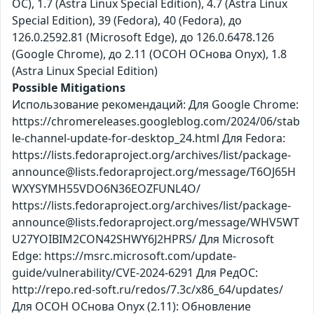
ОС), 1.7 (Astra Linux Special Edition), 4.7 (Astra Linux
Special Edition), 39 (Fedora), 40 (Fedora), до
126.0.2592.81 (Microsoft Edge), до 126.0.6478.126
(Google Chrome), до 2.11 (ОСОН ОСнова Оnyx), 1.8
(Astra Linux Special Edition)
Possible Mitigations
Использование рекомендаций: Для Google Chrome:
https://chromereleases.googleblog.com/2024/06/stab
le-channel-update-for-desktop_24.html Для Fedora:
https://lists.fedoraproject.org/archives/list/package-
announce@lists.fedoraproject.org/message/T6OJ65H
WXYSYMH55VDO6N36EOZFUNL4O/
https://lists.fedoraproject.org/archives/list/package-
announce@lists.fedoraproject.org/message/WHV5WT
U27YOIBIM2CON42SHWY6J2HPRS/ Для Microsoft
Edge: https://msrc.microsoft.com/update-
guide/vulnerability/CVE-2024-6291 Для РедОС:
http://repo.red-soft.ru/redos/7.3c/x86_64/updates/
Для ОСОН ОСнова Оnyx (2.11): Обновление