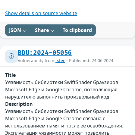
Show details on source website
JSON
Share
To clipboard
BDU:2024-05056
Vulnerability from
fstec
- Published: 24.06.2024
Title
Уязвимость библиотеки SwiftShader браузеров
Microsoft Edge и Google Chrome, позволяющая
нарушителю выполнить произвольный код
Description
Уязвимость библиотеки SwiftShader браузеров
Microsoft Edge и Google Chrome связана с
использованием памяти после её освобождения.
Эксплуатация уязвимости может позволить