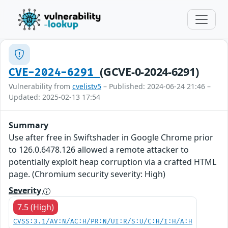
(GCVE-0-2024-6291)
CVE-2024-6291
Vulnerability from
cvelistv5
– Published: 2024-06-24 21:46 –
Updated: 2025-02-13 17:54
Summary
Use after free in Swiftshader in Google Chrome prior
to 126.0.6478.126 allowed a remote attacker to
potentially exploit heap corruption via a crafted HTML
page. (Chromium security severity: High)
Severity
7.5 (High)
CVSS:3.1/AV:N/AC:H/PR:N/UI:R/S:U/C:H/I:H/A:H