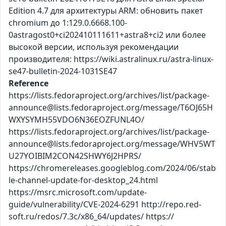
Edition 4.7 для архитектуры ARM: обновить пакет
chromium до 1:129.0.6668.100-
0astragost0+ci202410111611+astra8+ci2 или более
высокой версии, используя рекомендации
производителя: https://wiki.astralinux.ru/astra-linux-
se47-bulletin-2024-1031SE47
Reference
https://lists.fedoraproject.org/archives/list/package-
announce@lists.fedoraproject.org/message/T6OJ65H
WXYSYMH55VDO6N36EOZFUNL4O/
https://lists.fedoraproject.org/archives/list/package-
announce@lists.fedoraproject.org/message/WHV5WT
U27YOIBIM2CON42SHWY6J2HPRS/
https://chromereleases.googleblog.com/2024/06/stab
le-channel-update-for-desktop_24.html
https://msrc.microsoft.com/update-
guide/vulnerability/CVE-2024-6291 http://repo.red-
soft.ru/redos/7.3c/x86_64/updates/ https://