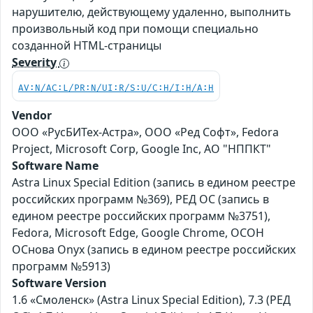
нарушителю, действующему удаленно, выполнить
произвольный код при помощи специально
созданной HTML-страницы
Severity
AV:N/AC:L/PR:N/UI:R/S:U/C:H/I:H/A:H
Vendor
ООО «РусБИТех-Астра», ООО «Ред Софт», Fedora
Project, Microsoft Corp, Google Inc, АО "НППКТ"
Software Name
Astra Linux Special Edition (запись в едином реестре
российских программ №369), РЕД ОС (запись в
едином реестре российских программ №3751),
Fedora, Microsoft Edge, Google Chrome, ОСОН
ОСнова Оnyx (запись в едином реестре российских
программ №5913)
Software Version
1.6 «Смоленск» (Astra Linux Special Edition), 7.3 (РЕД