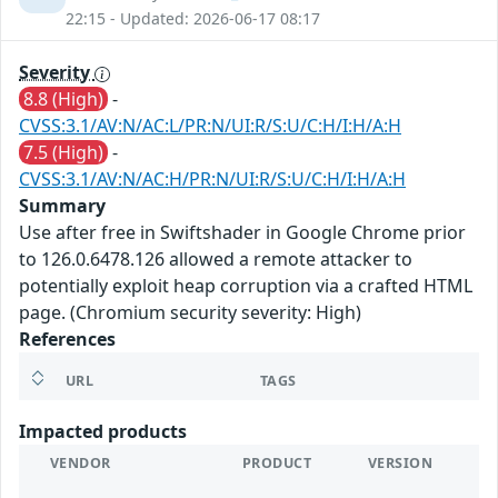
22:15 - Updated: 2026-06-17 08:17
Severity
8.8 (High)
-
CVSS:3.1/AV:N/AC:L/PR:N/UI:R/S:U/C:H/I:H/A:H
7.5 (High)
-
CVSS:3.1/AV:N/AC:H/PR:N/UI:R/S:U/C:H/I:H/A:H
Summary
Use after free in Swiftshader in Google Chrome prior
to 126.0.6478.126 allowed a remote attacker to
potentially exploit heap corruption via a crafted HTML
page. (Chromium security severity: High)
References
URL
TAGS
Impacted products
VENDOR
PRODUCT
VERSION