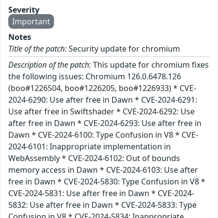
Severity
Important
Notes
Title of the patch:
Security update for chromium
Description of the patch:
This update for chromium fixes
the following issues: Chromium 126.0.6478.126
(boo#1226504, boo#1226205, boo#1226933) * CVE-
2024-6290: Use after free in Dawn * CVE-2024-6291:
Use after free in Swiftshader * CVE-2024-6292: Use
after free in Dawn * CVE-2024-6293: Use after free in
Dawn * CVE-2024-6100: Type Confusion in V8 * CVE-
2024-6101: Inappropriate implementation in
WebAssembly * CVE-2024-6102: Out of bounds
memory access in Dawn * CVE-2024-6103: Use after
free in Dawn * CVE-2024-5830: Type Confusion in V8 *
CVE-2024-5831: Use after free in Dawn * CVE-2024-
5832: Use after free in Dawn * CVE-2024-5833: Type
Confusion in V8 * CVE-2024-5834: Inappropriate