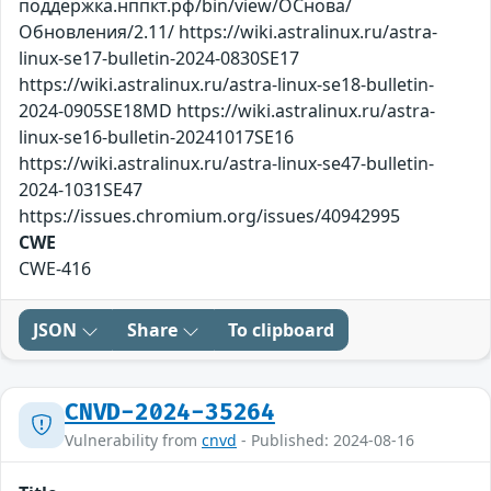
поддержка.нппкт.рф/bin/view/ОСнова/
Обновления/2.11/ https://wiki.astralinux.ru/astra-
linux-se17-bulletin-2024-0830SE17
https://wiki.astralinux.ru/astra-linux-se18-bulletin-
2024-0905SE18MD https://wiki.astralinux.ru/astra-
linux-se16-bulletin-20241017SE16
https://wiki.astralinux.ru/astra-linux-se47-bulletin-
2024-1031SE47
https://issues.chromium.org/issues/40942995
CWE
CWE-416
JSON
Share
To clipboard
CNVD-2024-35264
Vulnerability from
cnvd
- Published: 2024-08-16