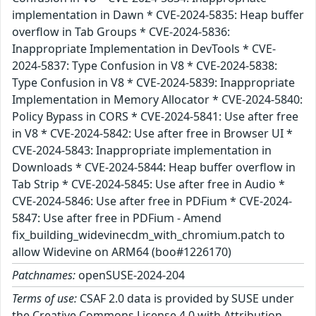
implementation in Dawn * CVE-2024-5835: Heap buffer
overflow in Tab Groups * CVE-2024-5836:
Inappropriate Implementation in DevTools * CVE-
2024-5837: Type Confusion in V8 * CVE-2024-5838:
Type Confusion in V8 * CVE-2024-5839: Inappropriate
Implementation in Memory Allocator * CVE-2024-5840:
Policy Bypass in CORS * CVE-2024-5841: Use after free
in V8 * CVE-2024-5842: Use after free in Browser UI *
CVE-2024-5843: Inappropriate implementation in
Downloads * CVE-2024-5844: Heap buffer overflow in
Tab Strip * CVE-2024-5845: Use after free in Audio *
CVE-2024-5846: Use after free in PDFium * CVE-2024-
5847: Use after free in PDFium - Amend
fix_building_widevinecdm_with_chromium.patch to
allow Widevine on ARM64 (boo#1226170)
Patchnames:
openSUSE-2024-204
Terms of use:
CSAF 2.0 data is provided by SUSE under
the Creative Commons License 4.0 with Attribution