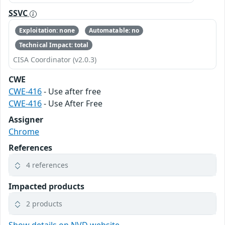
SSVC
Exploitation: none
Automatable: no
Technical Impact: total
CISA Coordinator (v2.0.3)
CWE
CWE-416
- Use after free
CWE-416
- Use After Free
Assigner
Chrome
References
4 references
Impacted products
2 products
Show details on NVD website