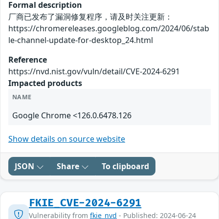
Formal description
厂商已发布了漏洞修复程序，请及时关注更新：
https://chromereleases.googleblog.com/2024/06/stab
le-channel-update-for-desktop_24.html
Reference
https://nvd.nist.gov/vuln/detail/CVE-2024-6291
Impacted products
NAME
Google Chrome <126.0.6478.126
Show details on source website
JSON
Share
To clipboard
FKIE_CVE-2024-6291
Vulnerability from
fkie_nvd
- Published: 2024-06-24