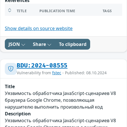
References
TITLE
PUBLICATION TIME
TAGS
Show details on source website
JSON
Share
To clipboard
BDU:2024-08555
Vulnerability from
fstec
- Published: 08.10.2024
Title
Уязвимость обработчика JavaScript-сценариев V8
браузера Google Chrome, позволяющая
нарушителю выполнить произвольный код
Description
Уязвимость обработчика JavaScript-сценариев V8