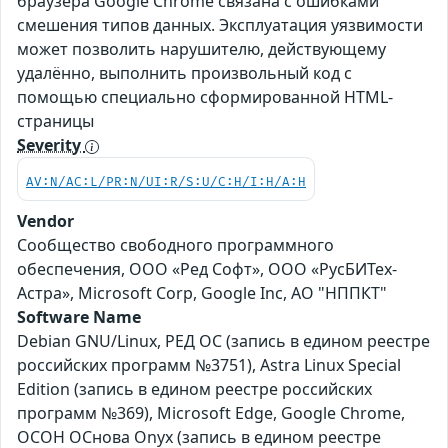
браузера Google Chrome связана с ошибками
смешения типов данных. Эксплуатация уязвимости
может позволить нарушителю, действующему
удалённо, выполнить произвольный код с
помощью специально сформированной HTML-
страницы
Severity
AV:N/AC:L/PR:N/UI:R/S:U/C:H/I:H/A:H
Vendor
Сообщество свободного программного
обеспечения, ООО «Ред Софт», ООО «РусБИТех-
Астра», Microsoft Corp, Google Inc, АО "НППКТ"
Software Name
Debian GNU/Linux, РЕД ОС (запись в едином реестре
российских программ №3751), Astra Linux Special
Edition (запись в едином реестре российских
программ №369), Microsoft Edge, Google Chrome,
ОСОН ОСнова Оnyx (запись в едином реестре