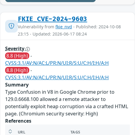
FKIE_CVE-2024-9603
Vulnerability from
fkie_nvd
- Published: 2024-10-08
23:15 - Updated: 2026-06-17 08:24
Severity
8.8 (High)
-
CVSS:3.1/AV:N/AC:L/PR:N/UI:R/S:U/C:H/I:H/A:H
8.8 (High)
-
CVSS:3.1/AV:N/AC:L/PR:N/UI:R/S:U/C:H/I:H/A:H
Summary
Type Confusion in V8 in Google Chrome prior to
129.0.6668.100 allowed a remote attacker to
potentially exploit heap corruption via a crafted HTML
page. (Chromium security severity: High)
References
URL
TAGS