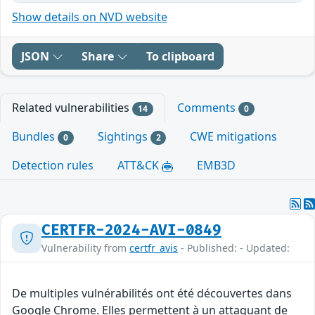
Show details on NVD website
JSON
Share
To clipboard
Related vulnerabilities
Comments
14
0
Bundles
Sightings
CWE mitigations
0
2
Detection rules
ATT&CK
EMB3D
CERTFR-2024-AVI-0849
Vulnerability from
certfr_avis
- Published: - Updated:
De multiples vulnérabilités ont été découvertes dans
Google Chrome. Elles permettent à un attaquant de