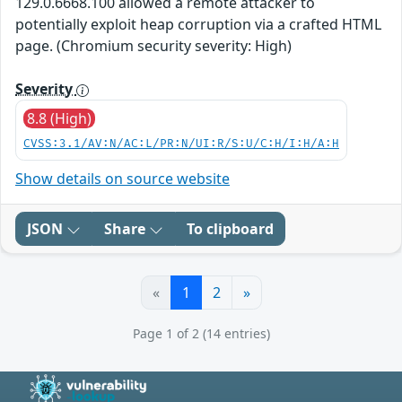
129.0.6668.100 allowed a remote attacker to
potentially exploit heap corruption via a crafted HTML
page. (Chromium security severity: High)
Severity
8.8 (High)
CVSS:3.1/AV:N/AC:L/PR:N/UI:R/S:U/C:H/I:H/A:H
Show details on source website
JSON
Share
To clipboard
«
1
2
»
Page 1 of 2 (14 entries)