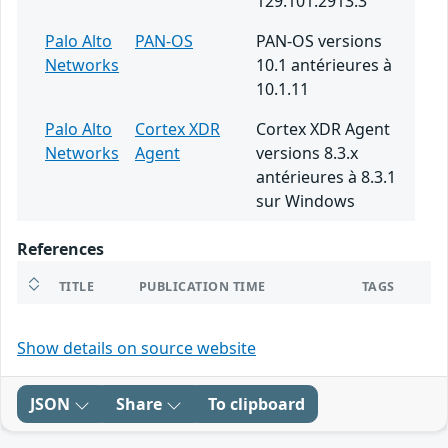
129.101.2913.3
Palo Alto
PAN-OS
PAN-OS versions
Networks
10.1 antérieures à
10.1.11
Palo Alto
Cortex XDR
Cortex XDR Agent
Networks
Agent
versions 8.3.x
antérieures à 8.3.1
sur Windows
References
TITLE
PUBLICATION TIME
TAGS
Show details on source website
JSON
Share
To clipboard