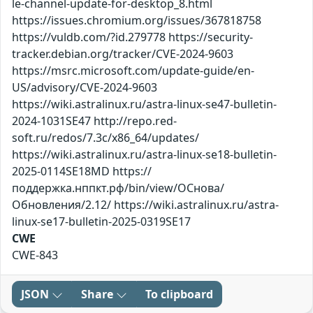
le-channel-update-for-desktop_8.html
https://issues.chromium.org/issues/367818758
https://vuldb.com/?id.279778 https://security-
tracker.debian.org/tracker/CVE-2024-9603
https://msrc.microsoft.com/update-guide/en-
US/advisory/CVE-2024-9603
https://wiki.astralinux.ru/astra-linux-se47-bulletin-
2024-1031SE47 http://repo.red-
soft.ru/redos/7.3c/x86_64/updates/
https://wiki.astralinux.ru/astra-linux-se18-bulletin-
2025-0114SE18MD https://
поддержка.нппкт.рф/bin/view/ОСнова/
Обновления/2.12/ https://wiki.astralinux.ru/astra-
linux-se17-bulletin-2025-0319SE17
CWE
CWE-843
JSON
Share
To clipboard