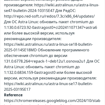
производителя: https://wiki.astralinux.ru/astra-linux-
se47-bulletin-2024-1031SE47 Для РедОС:
http://repo.red-soft.ru/redos/7.3c/x86_64/updates/
Для ОС Astra Linux: обновить пакет chromium до
1:130.0.6723.92-0astragost0+ci202411071347+astra6
или более высокой версии, используя
рекомендации производителя:
https://wiki.astralinux.ru/astra-linux-se18-bulletin-
2025-0114SE18MD Обновление программного
обеспечения chromium до версии
131.0.6778.264+repack-1~deb12u1.osnova2u1 Для ОС
Astra Linux: обновить пакет chromium до
1:132.0.6834.159-0astragost0 или более высокой
версии, используя рекомендации производителя:
https://wiki.astralinux.ru/astra-linux-se17-bulletin-
2025-0319SE17
Reference
https://chromereleases.googleblog.com/2024/10/stab