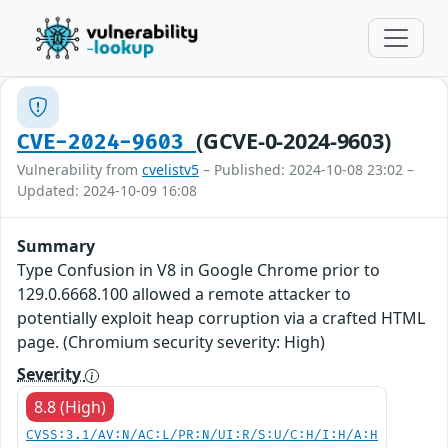
(GCVE-0-2024-9603)
CVE-2024-9603
Vulnerability from
cvelistv5
– Published: 2024-10-08 23:02 –
Updated: 2024-10-09 16:08
Summary
Type Confusion in V8 in Google Chrome prior to
129.0.6668.100 allowed a remote attacker to
potentially exploit heap corruption via a crafted HTML
page. (Chromium security severity: High)
Severity
8.8 (High)
CVSS:3.1/AV:N/AC:L/PR:N/UI:R/S:U/C:H/I:H/A:H