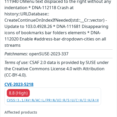
111940 OMenu text displaced to the right without any
indentation * DNA-112118 Crash at
history::URLDatabase::
CreateContinueOnIndexIfNeeded(std::__Cr::vector) -
Update to 103.0.4928.26 * DNA-111681 Disappearing
icons of bookmarks bar folders elements * DNA-
112020 Enable #address-bar-dropdown-cities on all
streams
Patchnames:
openSUSE-2023-337
Terms of use:
CSAF 2.0 data is provided by SUSE under
the Creative Commons License 4.0 with Attribution
(CC-BY-4.0).
CVE-2023-5218
8.8 (High)
CVSS:3.1/AV:N/AC:L/PR:N/UI:R/S:U/C:H/I:H/A:H
Affected products