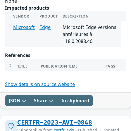
None
Impacted products
VENDOR
PRODUCT
DESCRIPTION
Microsoft
Edge
Microsoft Edge versions
antérieures à
118.0.2088.46
References
TITLE
PUBLICATION TIME
TAGS
Show details on source website
JSON
Share
To clipboard
CERTFR-2023-AVI-0848
Vulnerability from
certfr_avis
- Published: - Updated: