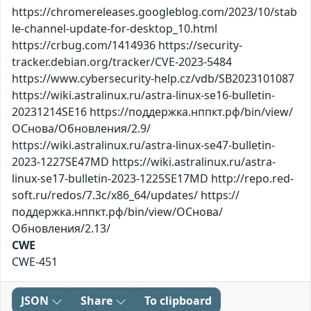
https://chromereleases.googleblog.com/2023/10/stab
le-channel-update-for-desktop_10.html
https://crbug.com/1414936 https://security-
tracker.debian.org/tracker/CVE-2023-5484
https://www.cybersecurity-help.cz/vdb/SB2023101087
https://wiki.astralinux.ru/astra-linux-se16-bulletin-
20231214SE16 https://поддержка.нппкт.рф/bin/view/
ОСнова/Обновления/2.9/
https://wiki.astralinux.ru/astra-linux-se47-bulletin-
2023-1227SE47MD https://wiki.astralinux.ru/astra-
linux-se17-bulletin-2023-1225SE17MD http://repo.red-
soft.ru/redos/7.3c/x86_64/updates/ https://
поддержка.нппкт.рф/bin/view/ОСнова/
Обновления/2.13/
CWE
CWE-451
JSON
Share
To clipboard