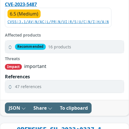
CVE-2023-5487
6.5 (Medium)
CVSS:3.1/AV:N/AC:L/PR:N/UI:R/S:U/C:N/I:H/A:N
Affected products
16 products
Recommended
Threats
important
Impact
References
47 references
JSON
Share
To clipboard