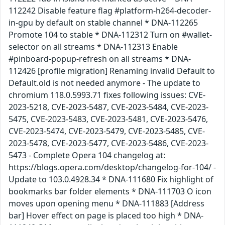
112242 Disable feature flag #platform-h264-decoder-
in-gpu by default on stable channel * DNA-112265
Promote 104 to stable * DNA-112312 Turn on #wallet-
selector on all streams * DNA-112313 Enable
#pinboard-popup-refresh on all streams * DNA-
112426 [profile migration] Renaming invalid Default to
Default.old is not needed anymore - The update to
chromium 118.0.5993.71 fixes following issues: CVE-
2023-5218, CVE-2023-5487, CVE-2023-5484, CVE-2023-
5475, CVE-2023-5483, CVE-2023-5481, CVE-2023-5476,
CVE-2023-5474, CVE-2023-5479, CVE-2023-5485, CVE-
2023-5478, CVE-2023-5477, CVE-2023-5486, CVE-2023-
5473 - Complete Opera 104 changelog at:
https://blogs.opera.com/desktop/changelog-for-104/ -
Update to 103.0.4928.34 * DNA-111680 Fix highlight of
bookmarks bar folder elements * DNA-111703 O icon
moves upon opening menu * DNA-111883 [Address
bar] Hover effect on page is placed too high * DNA-