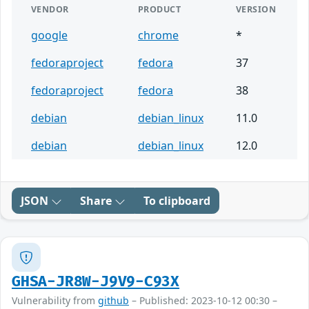
VENDOR
PRODUCT
VERSION
google
chrome
*
fedoraproject
fedora
37
fedoraproject
fedora
38
debian
debian_linux
11.0
debian
debian_linux
12.0
JSON
Share
To clipboard
GHSA-JR8W-J9V9-C93X
Vulnerability from
github
– Published: 2023-10-12 00:30 –