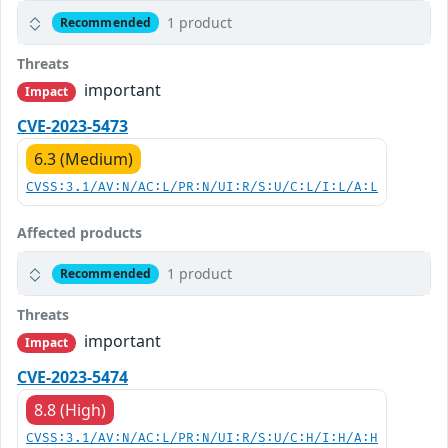
1 product
Recommended
Threats
important
Impact
CVE-2023-5473
6.3 (Medium)
CVSS:3.1/AV:N/AC:L/PR:N/UI:R/S:U/C:L/I:L/A:L
Affected products
1 product
Recommended
Threats
important
Impact
CVE-2023-5474
8.8 (High)
CVSS:3.1/AV:N/AC:L/PR:N/UI:R/S:U/C:H/I:H/A:H