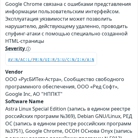
Google Chrome связана с ошибками представления
информации пользовательским интерфейсом.
Эксплуатация уязвимости может позволить
нарушителю, действующему удаленно, проводить
спуфинг-атаки с помощью специально созданной
HTML-страницы
Severity
AV:N/AC:L/PR:N/UI:R/S:U/C:N/I:H/A:N
Vendor
ООО «РусБИТех-Астра», Сообщество свободного
программного обеспечения, ООО «Ред Софт»,
Google Inc, АО "НППКТ"
Software Name
Astra Linux Special Edition (запись в едином реестре
российских программ №369), Debian GNU/Linux, РЕД
ОС (запись в едином реестре российских программ
№3751), Google Chrome, ОСОН ОСнова Оnyx (запись