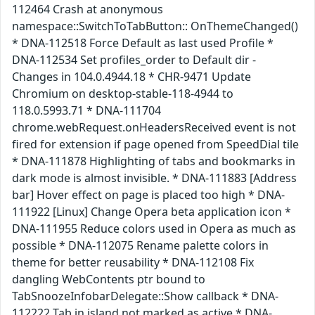
112464 Crash at anonymous
namespace::SwitchToTabButton:: OnThemeChanged()
* DNA-112518 Force Default as last used Profile *
DNA-112534 Set profiles_order to Default dir -
Changes in 104.0.4944.18 * CHR-9471 Update
Chromium on desktop-stable-118-4944 to
118.0.5993.71 * DNA-111704
chrome.webRequest.onHeadersReceived event is not
fired for extension if page opened from SpeedDial tile
* DNA-111878 Highlighting of tabs and bookmarks in
dark mode is almost invisible. * DNA-111883 [Address
bar] Hover effect on page is placed too high * DNA-
111922 [Linux] Change Opera beta application icon *
DNA-111955 Reduce colors used in Opera as much as
possible * DNA-112075 Rename palette colors in
theme for better reusability * DNA-112108 Fix
dangling WebContents ptr bound to
TabSnoozeInfobarDelegate::Show callback * DNA-
112222 Tab in island not marked as active * DNA-