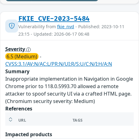
FKIE_CVE-2023-5484
Vulnerability from
fkie_nvd
- Published: 2023-10-11
23:15 - Updated: 2026-06-17 06:48
Severity
6.5 (Medium)
-
CVSS:3.1/AV:N/AC:L/PR:N/UI:R/S:U/C:N/I:H/A:N
Summary
Inappropriate implementation in Navigation in Google
Chrome prior to 118.0.5993.70 allowed a remote
attacker to spoof security UI via a crafted HTML page.
(Chromium security severity: Medium)
References
URL
TAGS
Impacted products