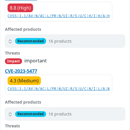
8.8 (High)
CVSS:3.1/AV:N/AC:L/PR:N/UI:R/S:U/C:H/I:H/A:H
Affected products
16 products
Recommended
Threats
important
Impact
CVE-2023-5477
4.3 (Medium)
CVSS:3.1/AV:N/AC:L/PR:N/UI:R/S:U/C:N/I:L/A:N
Affected products
16 products
Recommended
Threats