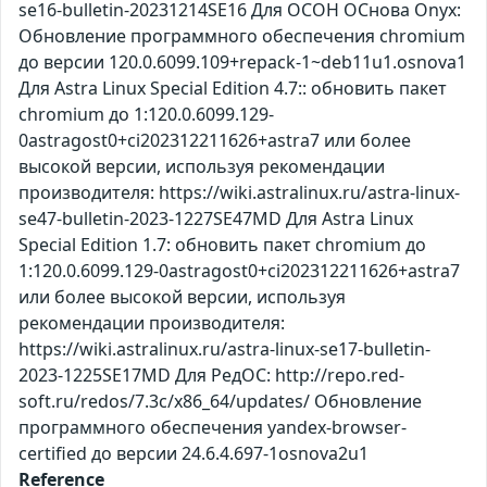
se16-bulletin-20231214SE16 Для ОСОН ОСнова Оnyx:
Обновление программного обеспечения chromium
до версии 120.0.6099.109+repack-1~deb11u1.osnova1
Для Astra Linux Special Edition 4.7:: обновить пакет
chromium до 1:120.0.6099.129-
0astragost0+ci202312211626+astra7 или более
высокой версии, используя рекомендации
производителя: https://wiki.astralinux.ru/astra-linux-
se47-bulletin-2023-1227SE47MD Для Astra Linux
Special Edition 1.7: обновить пакет chromium до
1:120.0.6099.129-0astragost0+ci202312211626+astra7
или более высокой версии, используя
рекомендации производителя:
https://wiki.astralinux.ru/astra-linux-se17-bulletin-
2023-1225SE17MD Для РедОС: http://repo.red-
soft.ru/redos/7.3c/x86_64/updates/ Обновление
программного обеспечения yandex-browser-
certified до версии 24.6.4.697-1osnova2u1
Reference