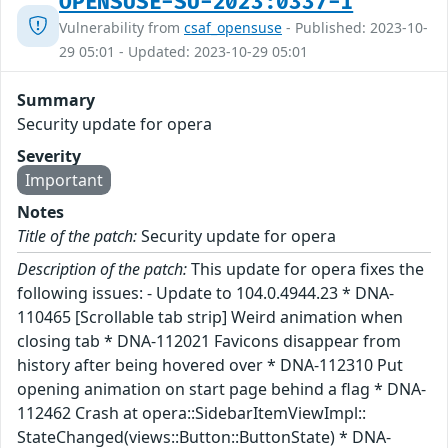
OPENSUSE-SU-2023:0337-1
Vulnerability from
csaf_opensuse
- Published: 2023-10-
29 05:01 - Updated: 2023-10-29 05:01
Summary
Security update for opera
Severity
Important
Notes
Title of the patch:
Security update for opera
Description of the patch:
This update for opera fixes the
following issues: - Update to 104.0.4944.23 * DNA-
110465 [Scrollable tab strip] Weird animation when
closing tab * DNA-112021 Favicons disappear from
history after being hovered over * DNA-112310 Put
opening animation on start page behind a flag * DNA-
112462 Crash at opera::SidebarItemViewImpl::
StateChanged(views::Button::ButtonState) * DNA-