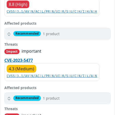
8.8 (High)
CVSS:3.1/AV:N/AC:L/PR:N/UI:R/S:U/C:H/I:H/A:H
Affected products
1 product
Recommended
Threats
important
Impact
CVE-2023-5477
4.3 (Medium)
CVSS:3.1/AV:N/AC:L/PR:N/UI:R/S:U/C:N/I:L/A:N
Affected products
1 product
Recommended
Threats